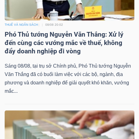
NGUYÊN
VẬT
LIỆU
THUẾ VÀ NGÂN SÁCH
08/08 20:02
Phó Thủ tướng Nguyễn Văn Thắng: Xử lý
đến cùng các vướng mắc về thuế, không
đẩy doanh nghiệp đi vòng
CÔNG
Sáng 08/08, tại trụ sở Chính phủ, Phó Thủ tướng Nguyễn
NGHIỆP
Văn Thắng đã có buổi làm việc với các bộ, ngành, địa
phương và doanh nghiệp để giải quyết khó khăn, vướng
mắc...
TIÊU
DÙNG
KHÔNG
THIẾT