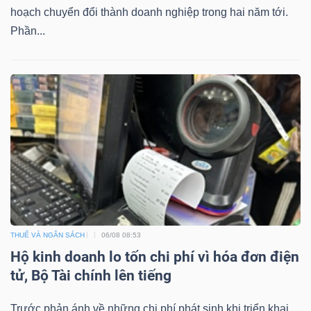
hoạch chuyển đổi thành doanh nghiệp trong hai năm tới.
Mã
Phần...
chứng
khoán
(-)
Tất cả
Cổ phiếu
Chỉ số
Chứng chỉ quỹ
Chứng 
Lãnh
đạo
(-)
Tất cả
Người nội bộ
Người liên quan
Cổ đông lớn
THUẾ VÀ NGÂN SÁCH
06/08 08:53
Tin
Hộ kinh doanh lo tốn chi phí vì hóa đơn điện
tức
tử, Bộ Tài chính lên tiếng
(-)
Trước phản ánh về những chi phí phát sinh khi triển khai