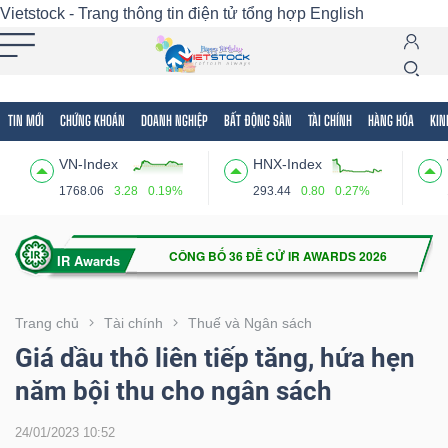
Vietstock - Trang thông tin điện tử tổng hợp
English
TIN MỚI
CHỨNG KHOÁN
DOANH NGHIỆP
BẤT ĐỘNG SẢN
TÀI CHÍNH
HÀNG HÓA
KIN
Tất cả
Tính năng
Ngành
Mã chứng khoán
Lãnh
VN-Index
HNX-Index
Tính
1768.06
3.28
0.19%
293.44
0.80
0.27%
năng
(-)
VIETSTOCK
Trang chủ
Tài chính
Thuế và Ngân sách
Giá dầu thô liên tiếp tăng, hứa hẹn
năm bội thu cho ngân sách
CHỨNG
KHOÁN
24/01/2023 10:52