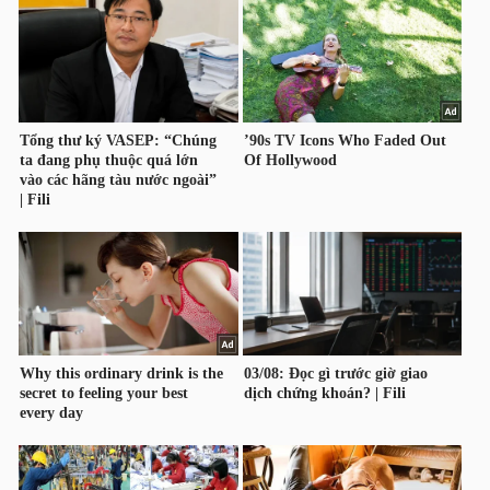
TRÁI
PHIẾU
CÔNG
CỤ
ĐẦU
TƯ
TRUY
XUẤT
DỮ