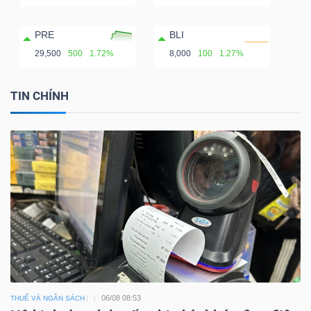
PRE
BLI
29,500
500
1.72%
8,000
100
1.27%
TIN CHÍNH
06/08 08:53
THUẾ VÀ NGÂN SÁCH