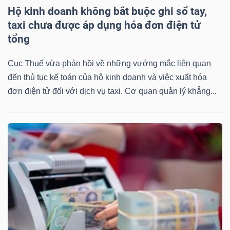
ngữ
Hộ kinh doanh không bắt buộc ghi sổ tay,
(-)
taxi chưa được áp dụng hóa đơn điện tử
tổng
Dịch
vụ
Cục Thuế vừa phản hồi về những vướng mắc liên quan
(-)
đến thủ tục kế toán của hộ kinh doanh và việc xuất hóa
đơn điện tử đối với dịch vụ taxi. Cơ quan quản lý khẳng...
Đào
tạo
Sách
tài
chính