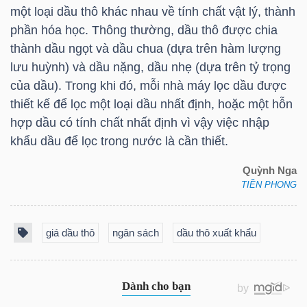
một loại dầu thô khác nhau về tính chất vật lý, thành
phần hóa học. Thông thường, dầu thô được chia
thành dầu ngọt và dầu chua (dựa trên hàm lượng
NGÀNH
lưu huỳnh) và dầu nặng, dầu nhẹ (dựa trên tỷ trọng
của dầu). Trong khi đó, mỗi nhà máy lọc dầu được
thiết kế để lọc một loại dầu nhất định, hoặc một hỗn
DOANH
hợp dầu có tính chất nhất định vì vậy việc nhập
NGHIỆP
khẩu dầu để lọc trong nước là cần thiết.
Quỳnh Nga
TIỀN PHONG
CỔ
PHIẾU
giá dầu thô
ngân sách
dầu thô xuất khẩu
PHÁI
SINH