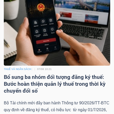
TÀI
CHÍNH
CÔNG
NGHỆ
THUẾ VÀ NGÂN SÁCH
07/08 10:21
Bổ sung ba nhóm đối tượng đăng ký thuế:
THÔNG
Bước hoàn thiện quản lý thuế trong thời kỳ
TIN
chuyển đổi số
Bộ Tài chính mới đây ban hành Thông tư 90/2026/TT-BTC
quy định về đăng ký thuế, có hiệu lực từ ngày 01/7/2026,