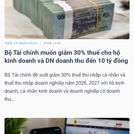
YẾU
TIÊU
THUẾ VÀ NGÂN SÁCH
07/08 14:50
DÙNG
Bộ Tài chính muốn giảm 30% thuế cho hộ
THIẾT
kinh doanh và DN doanh thu đến 10 tỷ đồng
YẾU
Bộ Tài chính đề xuất giảm 30% thuế thu nhập cá nhân và
thuế thu nhập doanh nghiệp năm 2026, 2027 với hộ kinh
doanh, cá nhân kinh doanh và doanh nghiệp có doanh
thu...
CHĂM
SÓC
SỨC
KHỎE