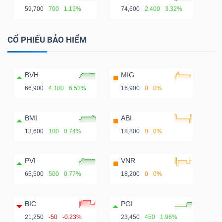
59,700
700
1.19%
74,600
2,400
3.32%
CỔ PHIẾU BẢO HIỂM
BVH
MIG
66,900
4,100
6.53%
16,900
0
0%
BMI
ABI
13,600
100
0.74%
18,800
0
0%
PVI
VNR
65,500
500
0.77%
18,200
0
0%
BIC
PGI
21,250
-50
-0.23%
23,450
450
1.96%