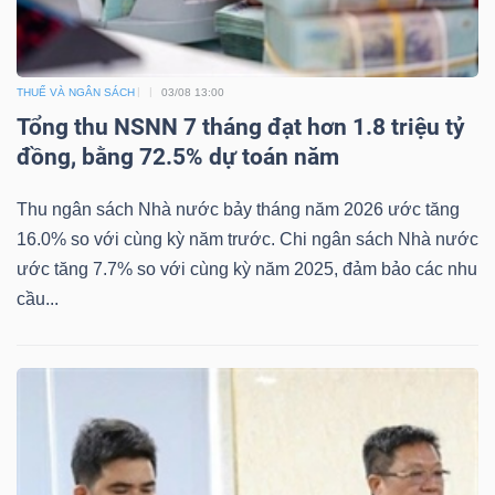
THUẾ VÀ NGÂN SÁCH
03/08 13:00
Tổng thu NSNN 7 tháng đạt hơn 1.8 triệu tỷ
Công
đồng, bằng 72.5% dự toán năm
cụ
đầu
Thu ngân sách Nhà nước bảy tháng năm 2026 ước tăng
tư
16.0% so với cùng kỳ năm trước. Chi ngân sách Nhà nước
ước tăng 7.7% so với cùng kỳ năm 2025, đảm bảo các nhu
cầu...
Truyền
thông
tài
chính