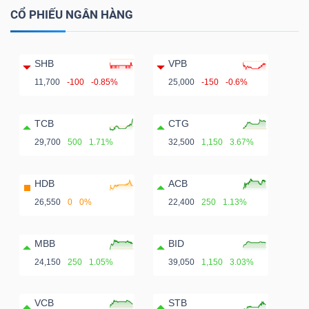
CỔ PHIẾU NGÂN HÀNG
SHB
VPB
11,700
-100
-0.85%
25,000
-150
-0.6%
TCB
CTG
29,700
500
1.71%
32,500
1,150
3.67%
HDB
ACB
26,550
0
0%
22,400
250
1.13%
MBB
BID
24,150
250
1.05%
39,050
1,150
3.03%
VCB
STB