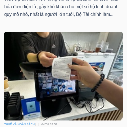
hóa đơn điện tử, gây khó khăn cho một số hộ kinh doanh
Bài
quy mô nhỏ, nhất là người lớn tuổi, Bộ Tài chính làm...
viết
của
tác
giả
(-)
Báo
cáo
phân
tích
(-)
Thuật
THUẾ VÀ NGÂN SÁCH
04/08 07:52