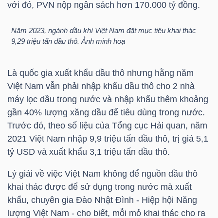
với đó, PVN nộp ngân sách hơn 170.000 tỷ đồng.
TÀI
Năm 2023, ngành dầu khí Việt Nam đặt mục tiêu khai thác
CHÍNH
9,29 triệu tấn dầu thô. Ảnh minh hoạ
CÁ
NHÂN
Là quốc gia xuất khẩu dầu thô nhưng hằng năm
Việt Nam vẫn phải nhập khẩu dầu thô cho 2 nhà
máy lọc dầu trong nước và nhập khẩu thêm khoảng
PHÂN
gần 40% lượng xăng dầu để tiêu dùng trong nước.
TÍCH
Trước đó, theo số liệu của Tổng cục Hải quan, năm
2021 Việt Nam nhập 9,9 triệu tấn dầu thô, trị giá 5,1
VIETSTOCKFINANCE
tỷ USD
và xuất khẩu 3,1 triệu tấn dầu thô.
Lý giải về việc Việt Nam không để nguồn dầu thô
khai thác được để sử dụng trong nước mà xuất
VĨ
khẩu, chuyên gia Đào Nhật Đình - Hiệp hội Năng
MÔ
lượng Việt Nam - cho biết, m
ỗi mỏ khai thác cho ra