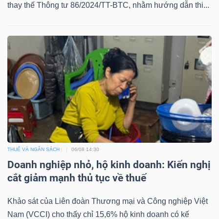
DỊCH
thay thế Thông tư 86/2024/TT-BTC, nhằm hướng dẫn thi...
VỤ
TRUYỀN
THÔNG
TIỆN
ÍCH
THUẾ VÀ NGÂN SÁCH
06/08 14:30
Doanh nghiệp nhỏ, hộ kinh doanh: Kiến nghị
cắt giảm mạnh thủ tục về thuế
BẤT
ĐỘNG
Khảo sát của Liên đoàn Thương mại và Công nghiệp Việt
SẢN
Nam (VCCI) cho thấy chỉ 15,6% hộ kinh doanh có kế