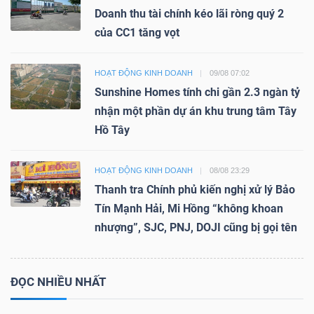
Doanh thu tài chính kéo lãi ròng quý 2
của CC1 tăng vọt
HOẠT ĐỘNG KINH DOANH
09/08 07:02
Sunshine Homes tính chi gần 2.3 ngàn tỷ
nhận một phần dự án khu trung tâm Tây
Hồ Tây
HOẠT ĐỘNG KINH DOANH
08/08 23:29
Thanh tra Chính phủ kiến nghị xử lý Bảo
Tín Mạnh Hải, Mi Hồng “không khoan
nhượng”, SJC, PNJ, DOJI cũng bị gọi tên
ĐỌC NHIỀU NHẤT