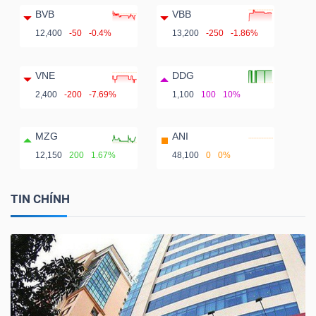
BVB
VBB
12,400
-50
-0.4%
13,200
-250
-1.86%
VNE
DDG
2,400
-200
-7.69%
1,100
100
10%
MZG
ANI
12,150
200
1.67%
48,100
0
0%
TIN CHÍNH