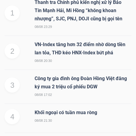
Thanh tra Chính phủ kiến nghị xử lý Bảo
Tín Mạnh Hải, Mi Hồng “không khoan
1
nhượng”, SJC, PNJ, DOJI cũng bị gọi tên
08/08 23:29
VN-Index tăng hơn 32 điểm nhờ dòng tiền
2
lan tỏa, THD kéo HNX-Index bứt phá
08/08 20:30
Công ty gia đình ông Đoàn Hồng Việt đăng
3
ký mua 2 triệu cổ phiếu DGW
08/08 17:02
Khối ngoại có tuần mua ròng
4
08/08 21:30