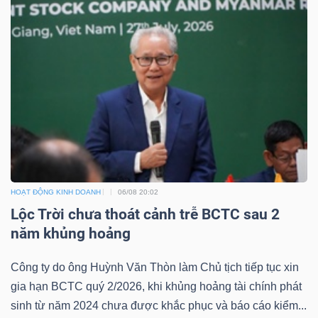
Công
cụ
đầu
tư
HOẠT ĐỘNG KINH DOANH
06/08 20:02
Lộc Trời chưa thoát cảnh trễ BCTC sau 2
năm khủng hoảng
Truyền
thông
Công ty do ông Huỳnh Văn Thòn làm Chủ tịch tiếp tục xin
tài
gia hạn BCTC quý 2/2026, khi khủng hoảng tài chính phát
chính
sinh từ năm 2024 chưa được khắc phục và báo cáo kiểm...