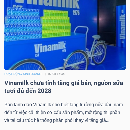
TÀI
CHÍNH
CÔNG
HOẠT ĐỘNG KINH DOANH
07/08 15:45
NGHỆ
Vinamilk chưa tính tăng giá bán, nguồn sữa
THÔNG
tươi đủ đến 2028
TIN
Ban lãnh đạo Vinamilk cho biết tăng trưởng nửa đầu năm
đến từ việc cải thiện cơ cấu sản phẩm, mở rộng thị phần
và tái cấu trúc hệ thống phân phối thay vì tăng giá...