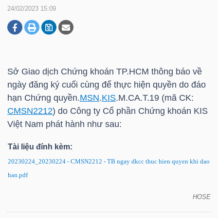
24/02/2023 15:09
DOANH
NGHIỆP
Sở Giao dịch Chứng khoán
TP.HCM
thông báo về
ngày đăng ký cuối cùng để thực hiện quyền do đáo
BẤT
hạn Chứng quyền.
MSN
.
KIS
.M.CA.T.19 (mã CK:
ĐỘNG
CMSN2212
) do Công ty Cổ phần Chứng khoán
KIS
SẢN
Việt Nam phát hành như sau:
Tài liệu đính kèm:
20230224_20230224 - CMSN2212 - TB ngay dkcc thuc hien quyen khi dao
TÀI
han.pdf
CHÍNH
HOSE
CMSN2212: Thông báo về ngày đăng ký cuối cùng