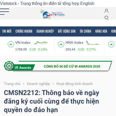
Vietstock - Trang thông tin điện tử tổng hợp
English
TIN MỚI
CHỨNG KHOÁN
DOANH NGHIỆP
BẤT ĐỘNG SẢN
TÀI CHÍNH
HÀNG HÓA
KIN
Tất cả
Tính năng
Ngành
Mã chứng khoán
Lãnh
VN-Index
HNX-Index
Tính
1768.06
3.28
0.19%
293.44
0.80
0.27%
năng
(-)
VIETSTOCK
Trang chủ
Doanh nghiệp
Hoạt động kinh doanh
CMSN2212: Thông báo về ngày
đăng ký cuối cùng để thực hiện
CHỨNG
quyền do đáo hạn
KHOÁN