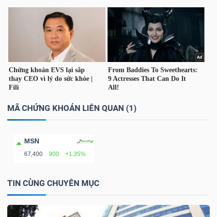
TÀI
CHÍNH
CÁ
NHÂN
MÃ CHỨNG KHOÁN LIÊN QUAN (1)
PHÂN
TÍCH
VIETSTOCKFINANCE
MSN
67,400
900
+1.35%
TIN CÙNG CHUYÊN MỤC
VĨ
MÔ