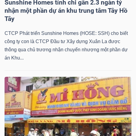
Sunshine Homes tính chi gần 2.3 ngàn tỷ
NGUYÊN
nhận một phần dự án khu trung tâm Tây Hồ
VẬT
Tây
LIỆU
CTCP Phát triển Sunshine Homes (HOSE: SSH) cho biết
công ty con là CTCP Đầu tư Xây dựng Xuân La được
thông qua chủ trương nhận chuyển nhượng một phần dự
án Khu...
CÔNG
NGHIỆP
TIÊU
DÙNG
KHÔNG
THIẾT