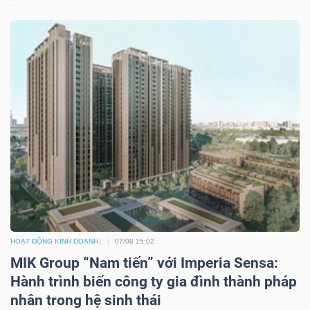
DỊCH
VỤ
TRUYỀN
THÔNG
TIỆN
ÍCH
HOẠT ĐỘNG KINH DOANH
07/08 15:02
BẤT
MIK Group “Nam tiến” với Imperia Sensa:
ĐỘNG
Hành trình biến công ty gia đình thành pháp
SẢN
nhân trong hệ sinh thái