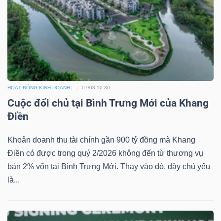
ngữ
(-)
Dịch
vụ
(-)
HOẠT ĐỘNG KINH DOANH
07/08 10:30
Cuộc đổi chủ tại Bình Trưng Mới của Khang
Đào
Điền
tạo
Khoản doanh thu tài chính gần 900 tỷ đồng mà Khang
Điền có được trong quý 2/2026 không đến từ thương vụ
bán 2% vốn tại Bình Trưng Mới. Thay vào đó, đây chủ yếu
là...
Sách
tài
chính