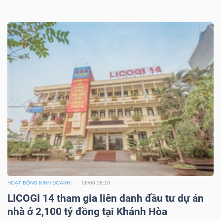
Dữ
liệu
tài
chính
HOẠT ĐỘNG KINH DOANH
06/08 18:10
LICOGI 14 tham gia liên danh đầu tư dự án
nhà ở 2,100 tỷ đồng tại Khánh Hòa