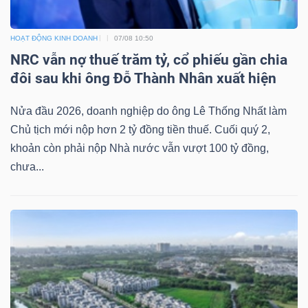
Bài
HOẠT ĐỘNG KINH DOANH
07/08 10:50
viết
NRC vẫn nợ thuế trăm tỷ, cổ phiếu gần chia
của
đôi sau khi ông Đỗ Thành Nhân xuất hiện
tác
giả
Nửa đầu 2026, doanh nghiệp do ông Lê Thống Nhất làm
(-)
Chủ tịch mới nộp hơn 2 tỷ đồng tiền thuế. Cuối quý 2,
khoản còn phải nộp Nhà nước vẫn vượt 100 tỷ đồng,
chưa...
Báo
cáo
phân
tích
(-)
Thuật