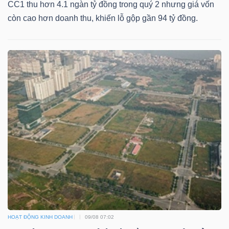
CC1 thu hơn 4.1 ngàn tỷ đồng trong quý 2 nhưng giá vốn
LIỆU
còn cao hơn doanh thu, khiến lỗ gộp gần 94 tỷ đồng.
Ngành
(-)
VS-
SECTOR
NĂNG
LƯỢNG
HOẠT ĐỘNG KINH DOANH
09/08 07:02