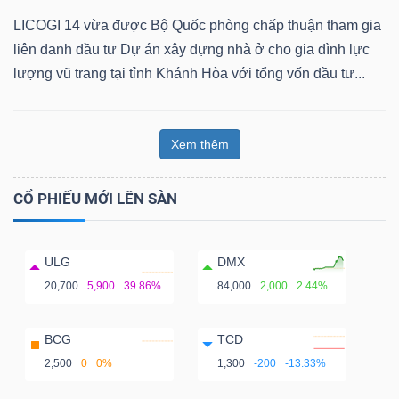
LICOGI 14 vừa được Bộ Quốc phòng chấp thuận tham gia
liên danh đầu tư Dự án xây dựng nhà ở cho gia đình lực
lượng vũ trang tại tỉnh Khánh Hòa với tổng vốn đầu tư...
Xem thêm
CỔ PHIẾU MỚI LÊN SÀN
ULG
DMX
20,700
5,900
39.86%
84,000
2,000
2.44%
BCG
TCD
2,500
0
0%
1,300
-200
-13.33%