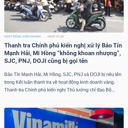
YẾU
HOẠT ĐỘNG KINH DOANH
08/08 23:29
TIÊU
Thanh tra Chính phủ kiến nghị xử lý Bảo Tín
DÙNG
Mạnh Hải, Mi Hồng “không khoan nhượng”,
THIẾT
SJC, PNJ, DOJI cũng bị gọi tên
YẾU
Bảo Tín Mạnh Hải, Mi Hồng, SJC, PNJ và DOJI bị nêu tên
trong Kết luận thanh tra về hoạt động kinh doanh vàng.
Thanh tra Chính phủ kiến nghị Thủ tướng chỉ đạo Bộ...
CHĂM
SÓC
SỨC
KHỎE