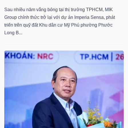
Mã
Sau nhiều năm vắng bóng tại thị trường TPHCM, MIK
chứng
Group chính thức trở lại với dự án Imperia Sensa, phát
khoán
triển trên quỹ đất Khu dân cư Mỹ Phú phường Phước
(-)
Long B...
Tất cả
Cổ phiếu
Chỉ số
Chứng chỉ quỹ
Chứng 
Lãnh
đạo
(-)
Tất cả
Người nội bộ
Người liên quan
Cổ đông lớn
Tin
tức
(-)