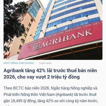
NGÀNH
DOANH
NGHIỆP
HOẠT ĐỘNG KINH DOANH
3 giờ trước
CỔ
Agribank tăng 42% lãi trước thuế bán niên
PHIẾU
2026, cho vay vượt 2 triệu tỷ đồng
Theo BCTC bán niên 2026, Ngân hàng Nông nghiệp và
Phát triển Nông thôn Việt Nam (Agribank) lãi trước thuế
PHÁI
gần 18,495 tỷ đồng, tăng 42% so với cùng kỳ năm trước,
SINH