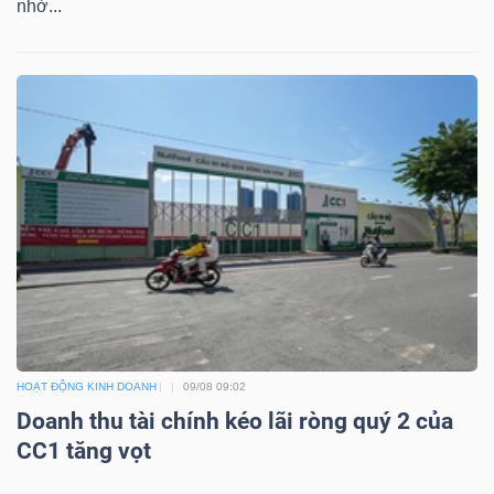
nhờ...
TRÁI
PHIẾU
CÔNG
CỤ
ĐẦU
TƯ
HOẠT ĐỘNG KINH DOANH
09/08 09:02
TRUY
Doanh thu tài chính kéo lãi ròng quý 2 của
CC1 tăng vọt
XUẤT
DỮ