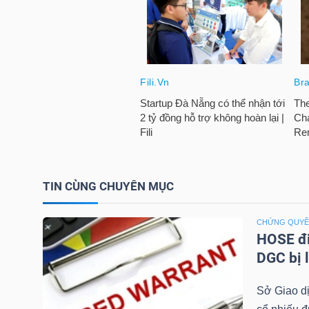
TÀI
CHÍNH
CÁ
NHÂN
PHÂN
TÍCH
TIN CÙNG CHUYÊN MỤC
VIETSTOCKFINANCE
CHỨNG QUY
HOSE đi
DGC bị 
VĨ
Sở Giao d
MÔ