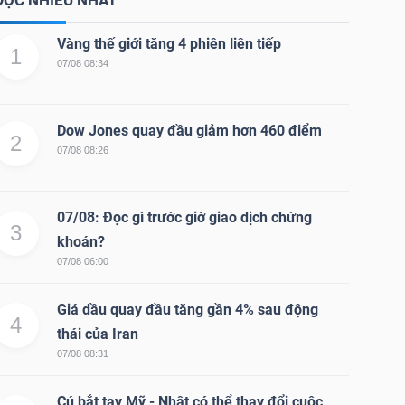
ĐỌC NHIỀU NHẤT
Vàng thế giới tăng 4 phiên liên tiếp
1
07/08 08:34
Dow Jones quay đầu giảm hơn 460 điểm
2
07/08 08:26
07/08: Đọc gì trước giờ giao dịch chứng
3
khoán?
07/08 06:00
Giá dầu quay đầu tăng gần 4% sau động
4
thái của Iran
07/08 08:31
Cú bắt tay Mỹ - Nhật có thể thay đổi cuộc