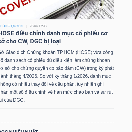
CHỨNG QUYỀN
28/04 17:33
HOSE điều chỉnh danh mục cổ phiếu cơ
sở cho CW, DGC bị loại
Sở Giao dịch Chứng khoán TP.HCM (HOSE) vừa công
bố danh sách cổ phiếu đủ điều kiện làm chứng khoán
cơ sở cho chứng quyền có bảo đảm (CW) trong kỳ phát
hành tháng 4/2026. So với kỳ tháng 1/2026, danh mục
hông có nhiều thay đổi về cấu phần, tuy nhiên ghi
nhận một số điều chỉnh về hạn mức chào bán và sự rút
lui của DGC.