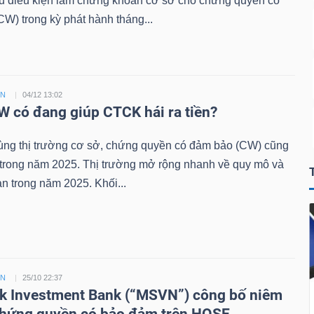
đủ điều kiện làm chứng khoán cơ sở cho chứng quyền có
W) trong kỳ phát hành tháng...
ỀN
04/12 13:02
 có đang giúp CTCK hái ra tiền?
ùng thị trường cơ sở, chứng quyền có đảm bảo (CW) cũng
 trong năm 2025. Thị trường mở rộng nhanh về quy mô và
n trong năm 2025. Khối...
ỀN
25/10 22:37
 Investment Bank (“MSVN”) công bố niêm