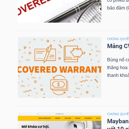
cổ phiếu 
bảo đảm (C
NGÀNH
CHỨNG QUY
Mảng CW
DOANH
NGHIỆP
Bùng nổ c
thăng hoa
thanh khoả
CỔ
PHIẾU
CHỨNG QUY
PHÁI
Maybank
SINH