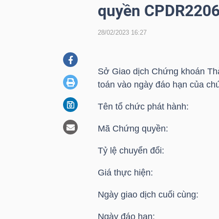
quyền CPDR220
28/02/2023 16:27
DOANH
NGHIỆP
Sở Giao dịch Chứng khoán Thà
toán vào ngày đáo hạn của ch
BẤT
Tên tổ chức phát hành: C
ĐỘNG
SẢN
Mã Chứng quyền: C
Tỷ lệ chuyển đổi: 
TÀI
Giá thực hiện: 51
CHÍNH
Ngày giao dịch cuối cùng: 
Ngày đáo hạn: 01