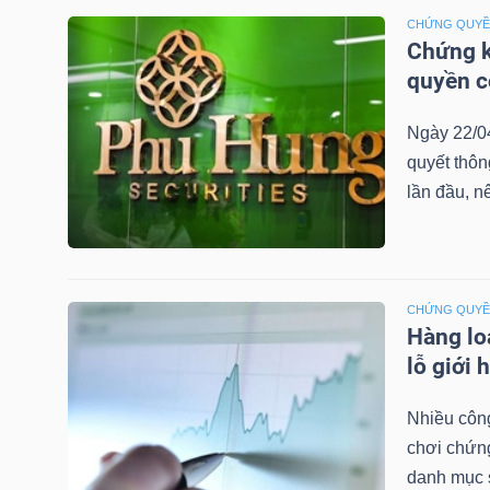
LIỆU
CHỨNG QUY
Chứng k
Ngành
quyền 
(-)
Ngày 22/0
VS-
quyết thô
SECTOR
lần đầu, n
CHỨNG QUY
Hàng lo
NĂNG
lỗ giới 
LƯỢNG
Nhiều công
chơi chứn
danh mục 