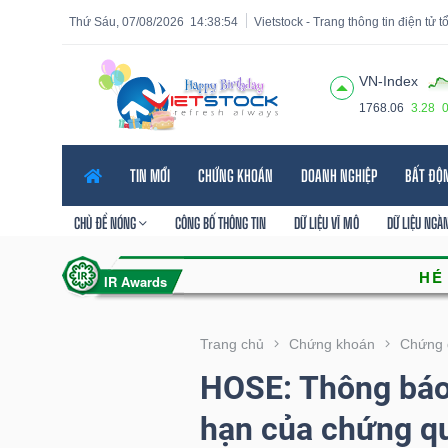
Thứ Sáu, 07/08/2026
14:38:55
Vietstock - Trang thông tin điện tử 
VN-Index
1768.06
3.28
Tất cả
Tính năng
Ngành
Mã chứng khoán
Lãnh
TIN MỚI
CHỨNG KHOÁN
DOANH NGHIỆP
BẤT ĐỘ
Tính
năng
CHỦ ĐỀ NÓNG
CÔNG BỐ THÔNG TIN
DỮ LIỆU VĨ MÔ
DỮ LIỆU NGÀ
(-)
VIETSTOCK
Trang chủ
Chứng khoán
Chứng 
HOSE: Thông báo 
CHỨNG
hạn của chứng q
KHOÁN