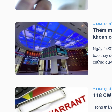
NGUYÊN
VẬT
LIỆU
CHỨNG QUY
Thêm mộ
khoán c
CÔNG
Ngày 24/0
NGHIỆP
báo thay đ
chứng quy
TIÊU
CHỨNG QUY
DÙNG
118 CW 
KHÔNG
THIẾT
Trong thá