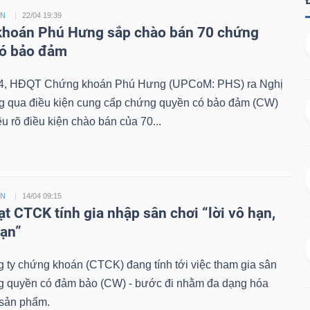
ỀN
22/04 19:39
hoán Phú Hưng sắp chào bán 70 chứng
có bảo đảm
4, HĐQT Chứng khoán Phú Hưng (UPCoM: PHS) ra Nghị
ng qua điều kiện cung cấp chứng quyền có bảo đảm (CW)
êu rõ điều kiện chào bán của 70...
ỀN
14/04 09:15
ạt CTCK tính gia nhập sân chơi “lời vô hạn,
hạn”
 ty chứng khoán (CTCK) đang tính tới việc tham gia sân
g quyền có đảm bảo (CW) - bước đi nhằm đa dạng hóa
sản phẩm.