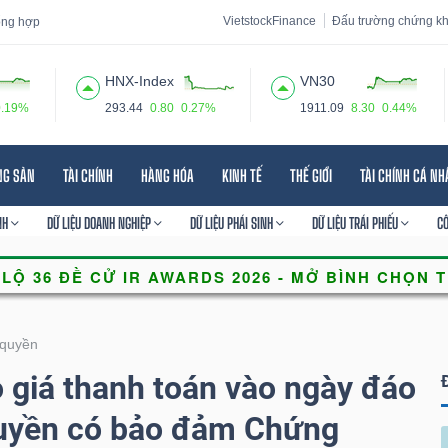
VietstockFinance
Đấu trường chứng k
tổng hợp
HNX-Index
VN30
0.19%
293.44
0.80
0.27%
1911.09
8.30
0.44%
 đạo
Tin tức
Báo cáo phân tích
Thuật ngữ
Dịch vụ
NG SẢN
TÀI CHÍNH
HÀNG HÓA
KINH TẾ
THẾ GIỚI
TÀI CHÍNH CÁ N
NH
DỮ LIỆU DOANH NGHIỆP
DỮ LIỆU PHÁI SINH
DỮ LIỆU TRÁI PHIẾU
C
quyền
giá thanh toán vào ngày đáo
uyền có bảo đảm Chứng