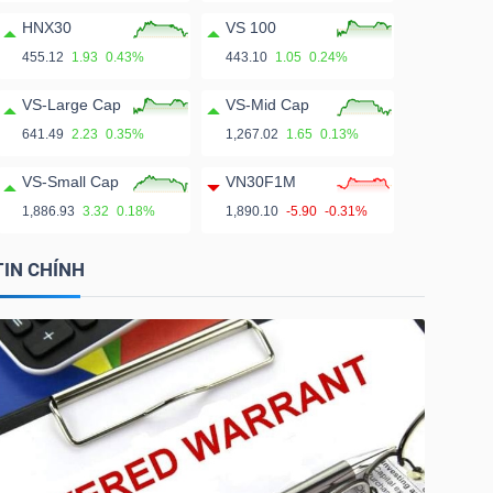
HNX30
VS 100
455.12
1.93
0.43%
443.10
1.05
0.24%
VS-Large Cap
VS-Mid Cap
641.49
2.23
0.35%
1,267.02
1.65
0.13%
VS-Small Cap
VN30F1M
1,886.93
3.32
0.18%
1,890.10
-5.90
-0.31%
TIN CHÍNH