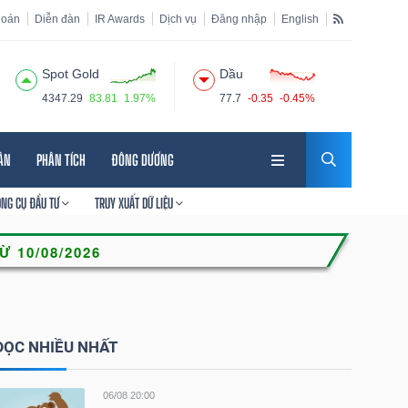
hoán
Diễn đàn
IR Awards
Dịch vụ
Đăng nhập
English
Spot Gold
Dầu
4347.29
83.81
1.97%
77.7
-0.35
-0.45%
HÂN
PHÂN TÍCH
ĐÔNG DƯƠNG
ÔNG CỤ ĐẦU TƯ
TRUY XUẤT DỮ LIỆU
ĐỌC NHIỀU NHẤT
06/08 20:00