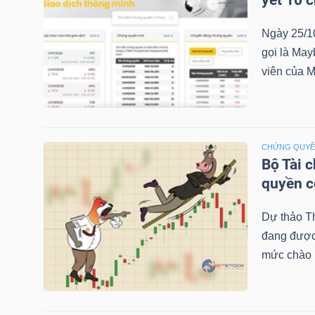
yết 10 
Ngày 25/1
gọi là May
TRÁI
viên của M
PHIẾU
CÔNG
CHỨNG QUY
CỤ
Bộ Tài 
ĐẦU
quyền 
TƯ
Dự thảo T
đang được 
mức chào b
TRUY
XUẤT
DỮ