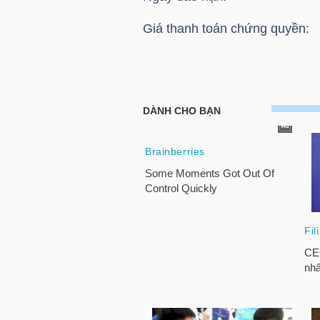
HÀNG
Giá thanh toán chứng quyền:
HÓA
KINH
HOSE: Thông báo giá thanh t
TẾ
Chứng quyền CPDR2206
THẾ
GIỚI
ĐÔNG
DƯƠNG