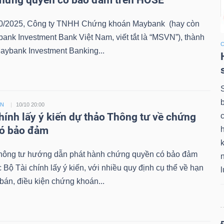
chứng quyền có bảo đảm trên HOSE
0/2025, Công ty TNHH Chứng khoán Maybank (hay còn
bank Investment Bank Việt Nam, viết tắt là “MSVN”), thành
aybank Investment Banking...
ỀN
10/10 20:00
chính lấy ý kiến dự thảo Thông tư về chứng
có bảo đảm
k
hông tư hướng dẫn phát hành chứng quyền có bảo đảm
Bộ Tài chính lấy ý kiến, với nhiều quy định cụ thể về hạn
án, điều kiện chứng khoán...