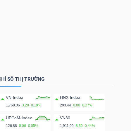
CHỈ SỐ THỊ TRƯỜNG
VN-Index
HNX-Index
1,768.06
3.28
0.19%
293.44
0.80
0.27%
UPCoM-Index
VN30
126.88
0.06
0.05%
1,911.09
8.30
0.44%