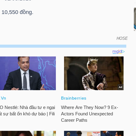
 10,550 đồng.
HOSE
oán vào ngày đáo hạn của chứng quyền có bảo đảm