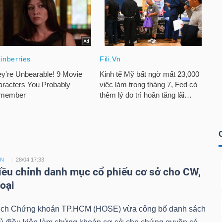
ỀN
28/04 17:33
ều chỉnh danh mục cổ phiếu cơ sở cho CW,
loại
ịch Chứng khoán TP.HCM (HOSE) vừa công bố danh sách