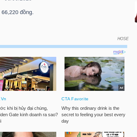
 66,220 đồng.
HOSE
án vào ngày đáo hạn của chứng quyền có bảo đảm -