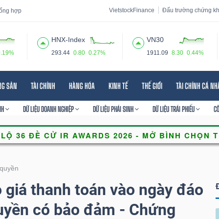
VietstockFinance
Đấu trường chứng k
 tổng hợp
HNX-Index
VN30
0.19%
293.44
0.80
0.27%
1911.09
8.30
0.44%
 đạo
Tin tức
Báo cáo phân tích
Thuật ngữ
Dịch vụ
NG SẢN
TÀI CHÍNH
HÀNG HÓA
KINH TẾ
THẾ GIỚI
TÀI CHÍNH CÁ N
NH
DỮ LIỆU DOANH NGHIỆP
DỮ LIỆU PHÁI SINH
DỮ LIỆU TRÁI PHIẾU
C
quyền
giá thanh toán vào ngày đáo
uyền có bảo đảm - Chứng