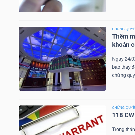
NGUYÊN
VẬT
LIỆU
CHỨNG QUY
Thêm mộ
khoán c
CÔNG
Ngày 24/0
NGHIỆP
báo thay đ
chứng quy
TIÊU
CHỨNG QUY
DÙNG
118 CW 
KHÔNG
THIẾT
Trong thá