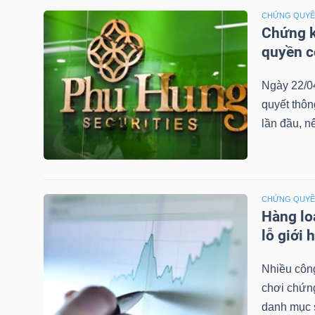
LIỆU
CHỨNG QUY
Chứng k
Ngành
quyền 
(-)
Ngày 22/0
VS-
quyết thô
SECTOR
lần đầu, n
CHỨNG QUY
Hàng lo
NĂNG
lỗ giới 
LƯỢNG
Nhiều công
chơi chứn
danh mục 