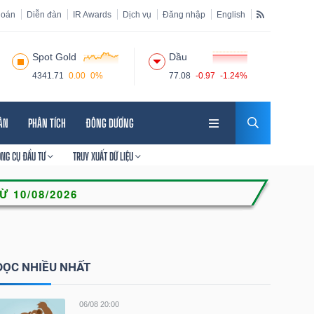
hoán
Diễn đàn
IR Awards
Dịch vụ
Đăng nhập
English
Spot Gold
Dầu
4341.71
0.00
0%
77.08
-0.97
-1.24%
HÂN
PHÂN TÍCH
ĐÔNG DƯƠNG
ÔNG CỤ ĐẦU TƯ
TRUY XUẤT DỮ LIỆU
ĐỌC NHIỀU NHẤT
06/08 20:00