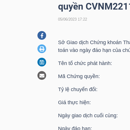
quyền CVNM221
05/06/2023 17:22
DOANH
NGHIỆP
Sở Giao dịch Chứng khoán Thà
toán vào ngày đáo hạn của ch
BẤT
Tên tổ chức phát hành: 
ĐỘNG
SẢN
Mã Chứng quyền: 
Tỷ lệ chuyển đổi: 5
TÀI
Giá thực hiện: 66
CHÍNH
Ngày giao dịch cuối cùng: 
Ngày đáo hạn: 06