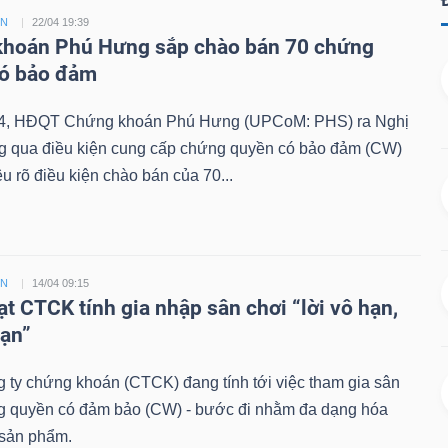
ỀN
22/04 19:39
hoán Phú Hưng sắp chào bán 70 chứng
có bảo đảm
4, HĐQT Chứng khoán Phú Hưng (UPCoM: PHS) ra Nghị
ng qua điều kiện cung cấp chứng quyền có bảo đảm (CW)
êu rõ điều kiện chào bán của 70...
ỀN
14/04 09:15
ạt CTCK tính gia nhập sân chơi “lời vô hạn,
hạn”
 ty chứng khoán (CTCK) đang tính tới việc tham gia sân
g quyền có đảm bảo (CW) - bước đi nhằm đa dạng hóa
sản phẩm.