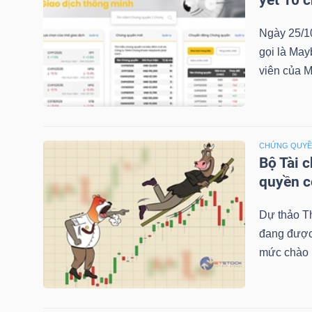
yết 10 
Ngày 25/1
gọi là May
TRÁI
viên của M
PHIẾU
CÔNG
CHỨNG QUY
CỤ
Bộ Tài 
ĐẦU
quyền 
TƯ
Dự thảo T
đang được 
mức chào b
TRUY
XUẤT
DỮ