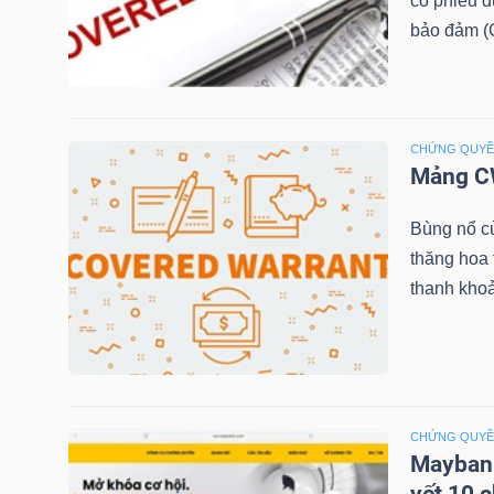
cổ phiếu 
bảo đảm (C
NGÀNH
CHỨNG QUY
Mảng CW
DOANH
NGHIỆP
Bùng nổ c
thăng hoa
thanh khoả
CỔ
PHIẾU
CHỨNG QUY
PHÁI
Maybank
SINH