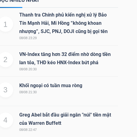
ĐỌC NHIỀU NHẤT
Thanh tra Chính phủ kiến nghị xử lý Bảo
1
Tín Mạnh Hải, Mi Hồng “không khoan
nhượng”, SJC, PNJ, DOJI cũng bị gọi tên
08/08 23:29
VN-Index tăng hơn 32 điểm nhờ dòng tiền
2
lan tỏa, THD kéo HNX-Index bứt phá
08/08 20:30
Khối ngoại có tuần mua ròng
3
08/08 21:30
Greg Abel bắt đầu giải ngân "núi" tiền mặt
4
của Warren Buffett
08/08 22:47