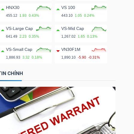
HNX30
VS 100
455.12
1.93
0.43%
443.10
1.05
0.24%
VS-Large Cap
VS-Mid Cap
641.49
2.23
0.35%
1,267.02
1.65
0.13%
VS-Small Cap
VN30F1M
1,886.93
3.32
0.18%
1,890.10
-5.90
-0.31%
TIN CHÍNH