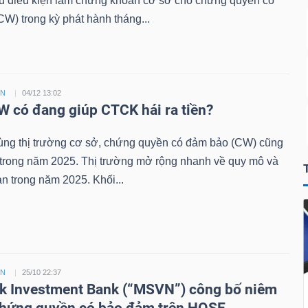
đủ điều kiện làm chứng khoán cơ sở cho chứng quyền có
W) trong kỳ phát hành tháng...
ỀN
04/12 13:02
 có đang giúp CTCK hái ra tiền?
ùng thị trường cơ sở, chứng quyền có đảm bảo (CW) cũng
 trong năm 2025. Thị trường mở rộng nhanh về quy mô và
n trong năm 2025. Khối...
ỀN
25/10 22:37
 Investment Bank (“MSVN”) công bố niêm