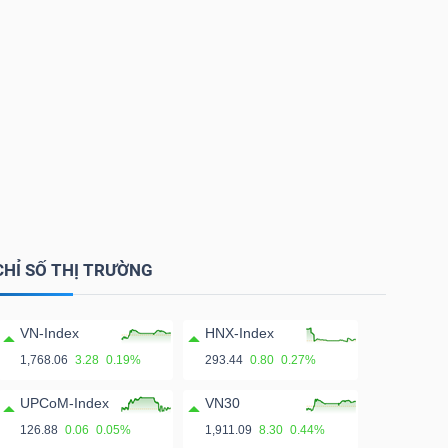
CHỈ SỐ THỊ TRƯỜNG
VN-Index
HNX-Index
1,768.06
3.28
0.19%
293.44
0.80
0.27%
UPCoM-Index
VN30
126.88
0.06
0.05%
1,911.09
8.30
0.44%