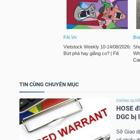
TÀI
CHÍNH
CÁ
NHÂN
PHÂN
TÍCH
TIN CÙNG CHUYÊN MỤC
VIETSTOCKFINANCE
CHỨNG QUY
HOSE đi
DGC bị 
VĨ
Sở Giao d
MÔ