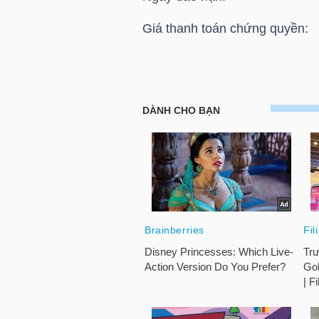
HÀNG
Giá thanh toán chứng quyền:
HÓA
KINH
HOSE: Thông báo giá thanh to
TẾ
Chứng quyền CVNM2211
THẾ
GIỚI
ĐÔNG
DƯƠNG