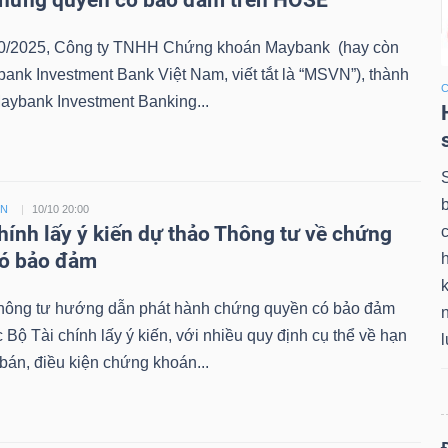
chứng quyền có bảo đảm trên HOSE
0/2025, Công ty TNHH Chứng khoán Maybank (hay còn
bank Investment Bank Việt Nam, viết tắt là “MSVN”), thành
aybank Investment Banking...
ỀN
10/10 20:00
chính lấy ý kiến dự thảo Thông tư về chứng
có bảo đảm
k
hông tư hướng dẫn phát hành chứng quyền có bảo đảm
Bộ Tài chính lấy ý kiến, với nhiều quy định cụ thể về hạn
án, điều kiện chứng khoán...