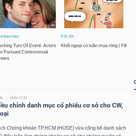
ỀN
28/04 17:33
ều chỉnh danh mục cổ phiếu cơ sở cho CW,
loại
ịch Chứng khoán TP.HCM (HOSE) vừa công bố danh sách