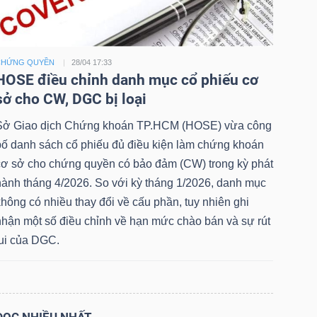
CHỨNG QUYỀN
28/04 17:33
HOSE điều chỉnh danh mục cổ phiếu cơ
sở cho CW, DGC bị loại
Sở Giao dịch Chứng khoán TP.HCM (HOSE) vừa công
bố danh sách cổ phiếu đủ điều kiện làm chứng khoán
cơ sở cho chứng quyền có bảo đảm (CW) trong kỳ phát
hành tháng 4/2026. So với kỳ tháng 1/2026, danh mục
hông có nhiều thay đổi về cấu phần, tuy nhiên ghi
nhận một số điều chỉnh về hạn mức chào bán và sự rút
lui của DGC.