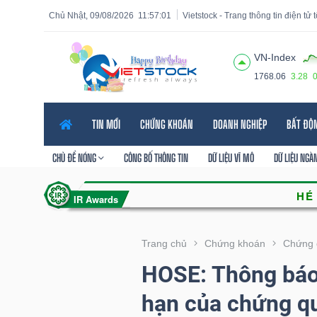
Chủ Nhật, 09/08/2026
11:57:02
Vietstock - Trang thông tin điện tử
VN-Index
1768.06
3.28
Tất cả
Tính năng
Ngành
Mã chứng khoán
Lãnh
TIN MỚI
CHỨNG KHOÁN
DOANH NGHIỆP
BẤT ĐỘ
Tính
năng
CHỦ ĐỀ NÓNG
CÔNG BỐ THÔNG TIN
DỮ LIỆU VĨ MÔ
DỮ LIỆU NGÀ
(-)
VIETSTOCK
Trang chủ
Chứng khoán
Chứng 
HOSE: Thông báo 
CHỨNG
hạn của chứng q
KHOÁN