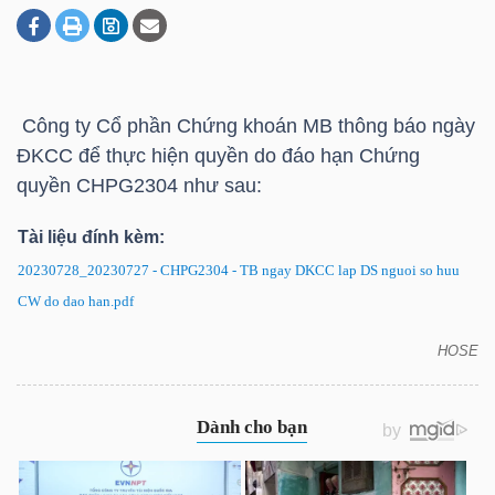
DOANH
NGHIỆP
Công ty Cổ phần Chứng khoán MB thông báo ngày
ĐKCC để thực hiện quyền do đáo hạn Chứng
quyền CHPG2304 như sau:
BẤT
Tài liệu đính kèm:
ĐỘNG
SẢN
20230728_20230727 - CHPG2304 - TB ngay DKCC lap DS nguoi so huu
CW do dao han.pdf
HOSE
CHPG2304: Thông báo ngày ĐKCC để thực hiện
TÀI
quyền do đáo hạn
CHÍNH