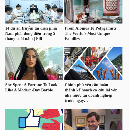
HÀNG
HÓA
KINH
TẾ
THẾ
GIỚI
ĐÔNG
DƯƠNG