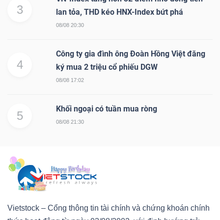
3
lan tỏa, THD kéo HNX-Index bứt phá
08/08 20:30
Công ty gia đình ông Đoàn Hồng Việt đăng
4
ký mua 2 triệu cổ phiếu DGW
08/08 17:02
Khối ngoại có tuần mua ròng
5
08/08 21:30
Vietstock – Cổng thông tin tài chính và chứng khoán chính