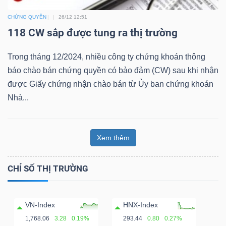
CHỨNG QUYỀN
26/12 12:51
Bài
118 CW sắp được tung ra thị trường
viết
của
Trong tháng 12/2024, nhiều công ty chứng khoán thông
tác
báo chào bán chứng quyền có bảo đảm (CW) sau khi nhận
giả
được Giấy chứng nhận chào bán từ Ủy ban chứng khoán
(-)
Nhà...
Báo
cáo
Xem thêm
phân
tích
CHỈ SỐ THỊ TRƯỜNG
(-)
VN-Index
HNX-Index
Thuật
1,768.06
3.28
0.19%
293.44
0.80
0.27%