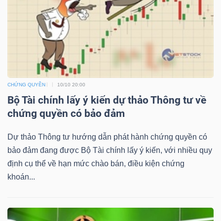
NGUYÊN
VẬT
LIỆU
CHỨNG QUYỀN
10/10 20:00
CÔNG
Bộ Tài chính lấy ý kiến dự thảo Thông tư về
NGHIỆP
chứng quyền có bảo đảm
Dự thảo Thông tư hướng dẫn phát hành chứng quyền có
bảo đảm đang được Bộ Tài chính lấy ý kiến, với nhiều quy
định cụ thể về hạn mức chào bán, điều kiện chứng
TIÊU
khoán...
DÙNG
KHÔNG
THIẾT