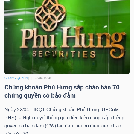
YẾU
TIÊU
DÙNG
THIẾT
YẾU
CHỨNG QUYỀN
22/04 19:39
Chứng khoán Phú Hưng sắp chào bán 70
chứng quyền có bảo đảm
CHĂM
SÓC
Ngày 22/04, HĐQT Chứng khoán Phú Hưng (UPCoM:
SỨC
PHS) ra Nghị quyết thông qua điều kiện cung cấp chứng
quyền có bảo đảm (CW) lần đầu, nêu rõ điều kiện chào
KHỎE
bán của 70...