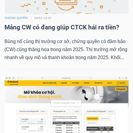
CHỨNG QUYỀN
04/12 13:02
TRÁI
Mảng CW có đang giúp CTCK hái ra tiền?
PHIẾU
Bùng nổ cùng thị trường cơ sở, chứng quyền có đảm bảo
(CW) cũng thăng hoa trong năm 2025. Thị trường mở rộng
nhanh về quy mô và thanh khoản trong năm 2025. Khối...
CÔNG
CỤ
ĐẦU
TƯ
TRUY
XUẤT
DỮ