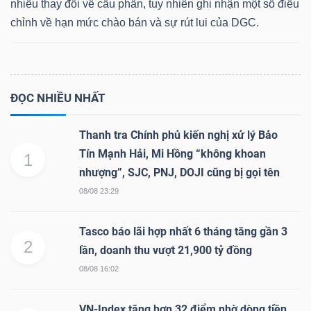
nhiều thay đổi về cấu phần, tuy nhiên ghi nhận một số điều
chỉnh về hạn mức chào bán và sự rút lui của DGC.
Dữ
liệu
ĐỌC NHIỀU NHẤT
tài
chính
Thanh tra Chính phủ kiến nghị xử lý Bảo
Tín Mạnh Hải, Mi Hồng “không khoan
1
nhượng”, SJC, PNJ, DOJI cũng bị gọi tên
08/08 23:29
Tasco báo lãi hợp nhất 6 tháng tăng gần 3
2
lần, doanh thu vượt 21,900 tỷ đồng
08/08 16:02
VN-Index tăng hơn 32 điểm nhờ dòng tiền