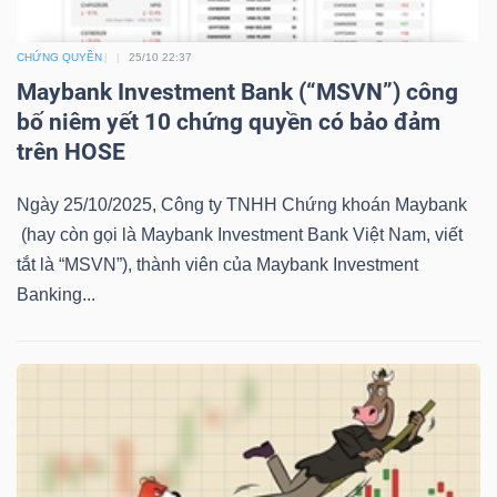
LIỆU
CHỨNG QUYỀN
25/10 22:37
Ngành
Maybank Investment Bank (“MSVN”) công
(-)
bố niêm yết 10 chứng quyền có bảo đảm
trên HOSE
VS-
SECTOR
Ngày 25/10/2025, Công ty TNHH Chứng khoán Maybank
(hay còn gọi là Maybank Investment Bank Việt Nam, viết
tắt là “MSVN”), thành viên của Maybank Investment
Banking...
NĂNG
LƯỢNG