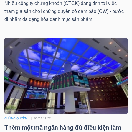
DỊCH
Nhiều công ty chứng khoán (CTCK) đang tính tới việc
VỤ
tham gia sân chơi chứng quyền có đảm bảo (CW) - bước
TRUYỀN
đi nhằm đa dạng hóa danh mục sản phẩm.
THÔNG
TIỆN
ÍCH
BẤT
ĐỘNG
CHỨNG QUYỀN
03/02 12:52
SẢN
Thêm một mã ngân hàng đủ điều kiện làm