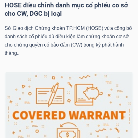
HOSE điều chỉnh danh mục cổ phiếu cơ sở
cho CW, DGC bị loại
NGÀNH
Sở Giao dịch Chứng khoán TP.HCM (HOSE) vừa công bố
danh sách cổ phiếu đủ điều kiện làm chứng khoán cơ sở
cho chứng quyền có bảo đảm (CW) trong kỳ phát hành
DOANH
tháng...
NGHIỆP
CỔ
PHIẾU
PHÁI
SINH