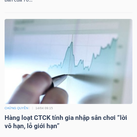
TÀI
CHÍNH
CÔNG
NGHỆ
THÔNG
TIN
CHỨNG QUYỀN
14/04 09:15
Hàng loạt CTCK tính gia nhập sân chơi “lời
vô hạn, lỗ giới hạn”