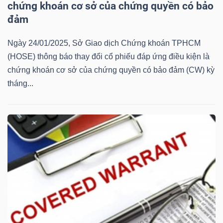
chứng khoán cơ sở của chứng quyền có bảo
Mã
đảm
chứng
khoán
Ngày 24/01/2025, Sở Giao dịch Chứng khoán TPHCM
(-)
(HOSE) thông báo thay đổi cổ phiếu đáp ứng điều kiện là
chứng khoán cơ sở của chứng quyền có bảo đảm (CW) kỳ
Tất cả
Cổ phiếu
Chỉ số
Chứng chỉ quỹ
Chứng 
tháng...
Lãnh
đạo
(-)
Tất cả
Người nội bộ
Người liên quan
Cổ đông lớn
Tin
tức
(-)