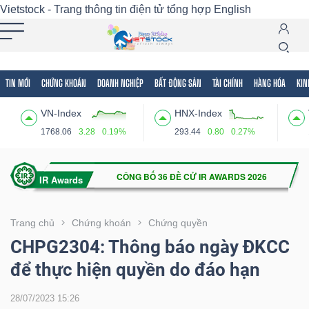
Vietstock - Trang thông tin điện tử tổng hợp
English
TIN MỚI
CHỨNG KHOÁN
DOANH NGHIỆP
BẤT ĐỘNG SẢN
TÀI CHÍNH
HÀNG HÓA
KIN
Tất cả
Tính năng
Ngành
Mã chứng khoán
Lãnh
VN-Index
HNX-Index
Tính
1768.06
3.28
0.19%
293.44
0.80
0.27%
năng
(-)
VIETSTOCK
Trang chủ
Chứng khoán
Chứng quyền
CHPG2304: Thông báo ngày ĐKCC
để thực hiện quyền do đáo hạn
CHỨNG
KHOÁN
28/07/2023 15:26