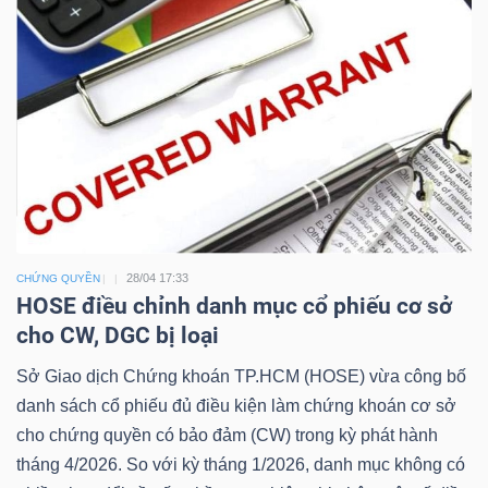
Công
cụ
đầu
tư
28/04 17:33
CHỨNG QUYỀN
HOSE điều chỉnh danh mục cổ phiếu cơ sở
cho CW, DGC bị loại
Truyền
Sở Giao dịch Chứng khoán TP.HCM (HOSE) vừa công bố
thông
danh sách cổ phiếu đủ điều kiện làm chứng khoán cơ sở
tài
cho chứng quyền có bảo đảm (CW) trong kỳ phát hành
chính
tháng 4/2026. So với kỳ tháng 1/2026, danh mục không có