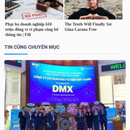
TÀI
CHÍNH
CÁ
NHÂN
TIN CÙNG CHUYÊN MỤC
PHÂN
TÍCH
VIETSTOCKFINANCE
VĨ
MÔ