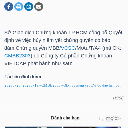
DOANH
NGHIỆP
Sở Giao dịch Chứng khoán
TP.HCM
công bố Quyết
định về việc hủy niêm yết chứng quyền có bảo
đảm Chứng quyền MBB/
VCSC
/M/Au/T/A4 (mã CK:
BẤT
CMBB2303
) do Công ty Cổ phần Chứng khoán
ĐỘNG
VIETCAP phát hành như sau:
SẢN
Tài liệu đính kèm:
20230720_20230719 - CMBB2303 - QD huy niem yet CW do dao han.pdf
TÀI
HOSE
CMBB2303: Quyết định về việc hủy niêm yết chứng
CHÍNH
quyền có bảo đảm