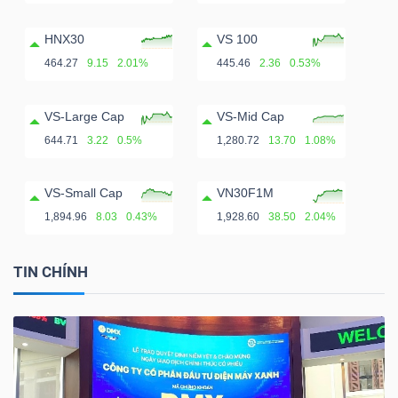
HNX30
VS 100
464.27
9.15
2.01%
445.46
2.36
0.53%
VS-Large Cap
VS-Mid Cap
644.71
3.22
0.5%
1,280.72
13.70
1.08%
VS-Small Cap
VN30F1M
1,894.96
8.03
0.43%
1,928.60
38.50
2.04%
TIN CHÍNH