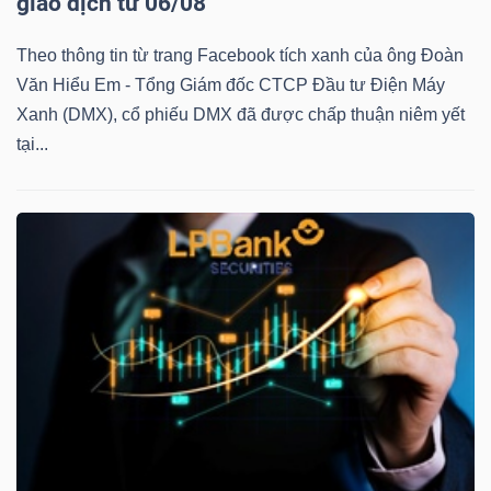
giao dịch từ 06/08
Theo thông tin từ trang Facebook tích xanh của ông Đoàn
Văn Hiểu Em - Tổng Giám đốc CTCP Đầu tư Điện Máy
TÀI
Xanh (DMX), cổ phiếu DMX đã được chấp thuận niêm yết
CHÍNH
tại...
CÔNG
NGHỆ
THÔNG
TIN