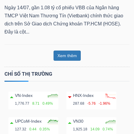
Ngày 14/07, gần 1.08 tỷ cổ phiếu VBB của Ngân hàng
TMCP Việt Nam Thương Tín (Vietbank) chính thức giao
dịch trên Sở Giao dịch Chứng khoán TP.HCM (HOSE).
Dữ
Đây là cột...
liệu
tài
chính
Xem thêm
CHỈ SỐ THỊ TRƯỜNG
VN-Index
HNX-Index
1,776.77
8.71
0.49%
287.68
-5.76
-1.96%
UPCoM-Index
VN30
127.32
0.44
0.35%
1,925.18
14.09
0.74%