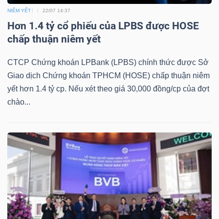
DỊCH
NIÊM YẾT
22/07 14:37
VỤ
Hơn 1.4 tỷ cổ phiếu của LPBS được HOSE
TRUYỀN
chấp thuận niêm yết
THÔNG
CTCP Chứng khoán LPBank (LPBS) chính thức được Sở
Giao dịch Chứng khoán TPHCM (HOSE) chấp thuận niêm
yết hơn 1.4 tỷ cp. Nếu xét theo giá 30,000 đồng/cp của đợt
chào...
TIỆN
ÍCH
BẤT
ĐỘNG
SẢN