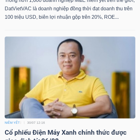
Trong hơn 1,600 doanh nghiệp M&E niêm yết trên thế giới,
YẾU
DatVietVAC là doanh nghiệp đồng thời đạt doanh thu trên
100 triệu USD, biên lợi nhuận gộp trên 20%, ROE...
TIÊU
DÙNG
THIẾT
YẾU
CHĂM
SÓC
SỨC
NIÊM YẾT
30/07 12:16
Cổ phiếu Điện Máy Xanh chính thức được
KHỎE