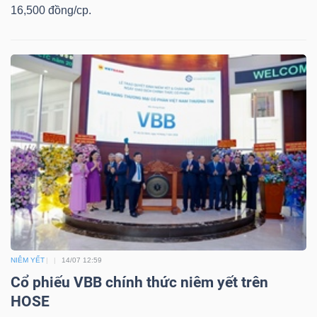
16,500 đồng/cp.
Công
cụ
đầu
tư
Truyền
thông
NIÊM YẾT
14/07 12:59
tài
Cổ phiếu VBB chính thức niêm yết trên
chính
HOSE