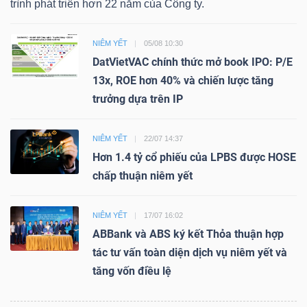
trình phát triển hơn 22 năm của Công ty.
NIÊM YẾT
05/08 10:30
DatVietVAC chính thức mở book IPO: P/E
13x, ROE hơn 40% và chiến lược tăng
trưởng dựa trên IP
NIÊM YẾT
22/07 14:37
Hơn 1.4 tỷ cổ phiếu của LPBS được HOSE
chấp thuận niêm yết
NIÊM YẾT
17/07 16:02
ABBank và ABS ký kết Thỏa thuận hợp
tác tư vấn toàn diện dịch vụ niêm yết và
tăng vốn điều lệ