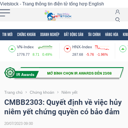
Vietstock - Trang thông tin điện tử tổng hợp
English
TIN MỚI
CHỨNG KHOÁN
DOANH NGHIỆP
BẤT ĐỘNG SẢN
TÀI CHÍNH
HÀNG HÓA
KIN
Tất cả
Tính năng
Ngành
Mã chứng khoán
Lãnh
VN-Index
HNX-Index
Tính
1776.77
8.71
0.49%
287.68
-5.76
-1.96%
năng
(-)
VIETSTOCK
Trang chủ
Chứng khoán
Niêm yết
CMBB2303: Quyết định về việc hủy
niêm yết chứng quyền có bảo đảm
CHỨNG
KHOÁN
20/07/2023 09:00