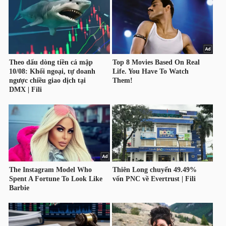
HÀNG
HÓA
KINH
TẾ
THẾ
GIỚI
ĐÔNG
DƯƠNG