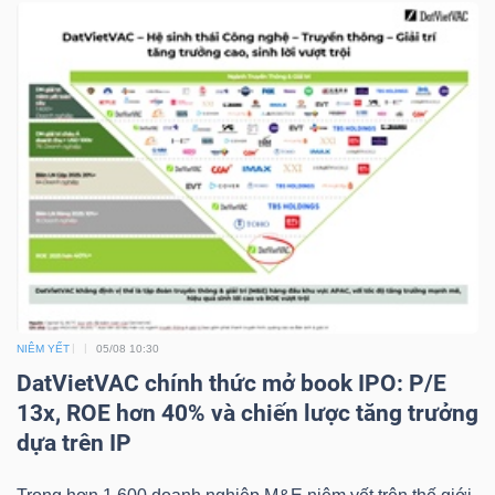
NGUYÊN
VẬT
LIỆU
CÔNG
NGHIỆP
NIÊM YẾT
05/08 10:30
DatVietVAC chính thức mở book IPO: P/E
TIÊU
13x, ROE hơn 40% và chiến lược tăng trưởng
DÙNG
dựa trên IP
KHÔNG
THIẾT