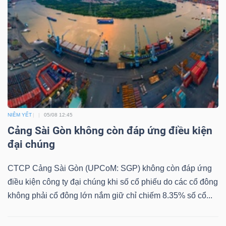
LIỆU
Ngành
(-)
VS-
SECTOR
NIÊM YẾT
05/08 12:45
Cảng Sài Gòn không còn đáp ứng điều kiện
đại chúng
NĂNG
CTCP Cảng Sài Gòn (UPCoM: SGP) không còn đáp ứng
LƯỢNG
điều kiện công ty đại chúng khi số cổ phiếu do các cổ đông
không phải cổ đông lớn nắm giữ chỉ chiếm 8.35% số cổ...