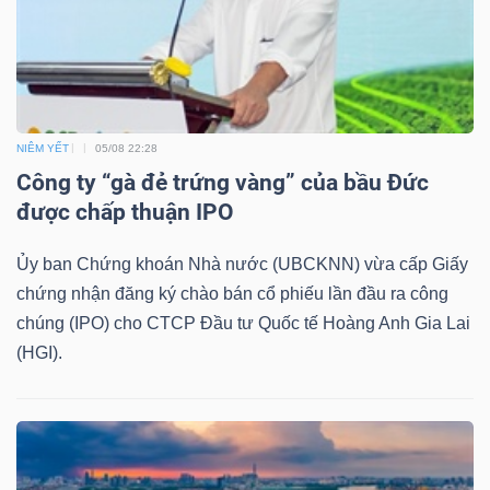
TRÁI
PHIẾU
NIÊM YẾT
05/08 22:28
Công ty “gà đẻ trứng vàng” của bầu Đức
được chấp thuận IPO
CÔNG
CỤ
Ủy ban Chứng khoán Nhà nước (UBCKNN) vừa cấp Giấy
ĐẦU
chứng nhận đăng ký chào bán cổ phiếu lần đầu ra công
TƯ
chúng (IPO) cho CTCP Đầu tư Quốc tế Hoàng Anh Gia Lai
(HGI).
TRUY
XUẤT
DỮ