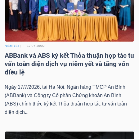
Bài
viết
của
tác
giả
NIÊM YẾT
17/07 16:02
(-)
ABBank và ABS ký kết Thỏa thuận hợp tác tư
vấn toàn diện dịch vụ niêm yết và tăng vốn
điều lệ
Báo
cáo
Ngày 17/7/2026, tại Hà Nội, Ngân hàng TMCP An Bình
phân
(ABBank) và Công ty Cổ phần Chứng khoán An Bình
tích
(ABS) chính thức ký kết Thỏa thuận hợp tác tư vấn toàn
(-)
diện dịch...
Thuật