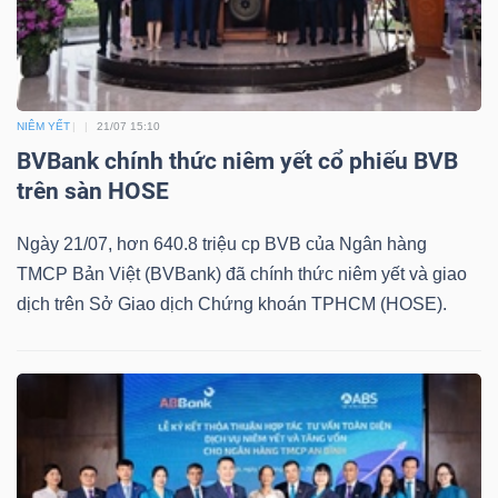
Mã
chứng
khoán
(-)
NIÊM YẾT
21/07 15:10
BVBank chính thức niêm yết cổ phiếu BVB
Tất cả
Cổ phiếu
Chỉ số
Chứng chỉ quỹ
Chứng 
trên sàn HOSE
Lãnh
Ngày 21/07, hơn 640.8 triệu cp BVB của Ngân hàng
đạo
TMCP Bản Việt (BVBank) đã chính thức niêm yết và giao
(-)
dịch trên Sở Giao dịch Chứng khoán TPHCM (HOSE).
Tất cả
Người nội bộ
Người liên quan
Cổ đông lớn
Tin
tức
(-)