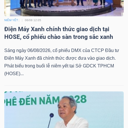
NGÀNH
NIÊM YẾT
06/08 12:05
Điện Máy Xanh chính thức giao dịch tại
HOSE, cổ phiếu chào sàn trong sắc xanh
DOANH
Sáng ngày 06/08/2026, cổ phiếu DMX của CTCP Đầu tư
NGHIỆP
Điện Máy Xanh đã chính thức được đưa vào giao dịch.
Phát biểu trong buổi lễ niêm yết tại Sở GDCK TPHCM
(HOSE)...
CỔ
PHIẾU
PHÁI
SINH