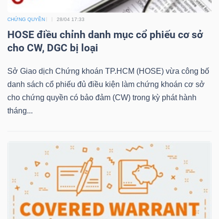
CHỨNG QUYỀN
28/04 17:33
HOSE điều chỉnh danh mục cổ phiếu cơ sở
NGÀNH
cho CW, DGC bị loại
Sở Giao dịch Chứng khoán TP.HCM (HOSE) vừa công bố
DOANH
danh sách cổ phiếu đủ điều kiện làm chứng khoán cơ sở
NGHIỆP
cho chứng quyền có bảo đảm (CW) trong kỳ phát hành
tháng...
CỔ
PHIẾU
PHÁI
SINH