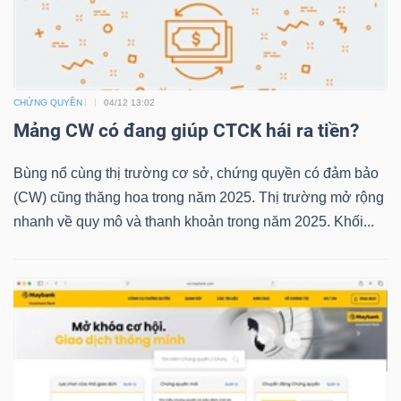
TRÁI
PHIẾU
CHỨNG QUYỀN
04/12 13:02
Mảng CW có đang giúp CTCK hái ra tiền?
Bùng nổ cùng thị trường cơ sở, chứng quyền có đảm bảo
CÔNG
(CW) cũng thăng hoa trong năm 2025. Thị trường mở rộng
CỤ
nhanh về quy mô và thanh khoản trong năm 2025. Khối...
ĐẦU
TƯ
TRUY
XUẤT
DỮ