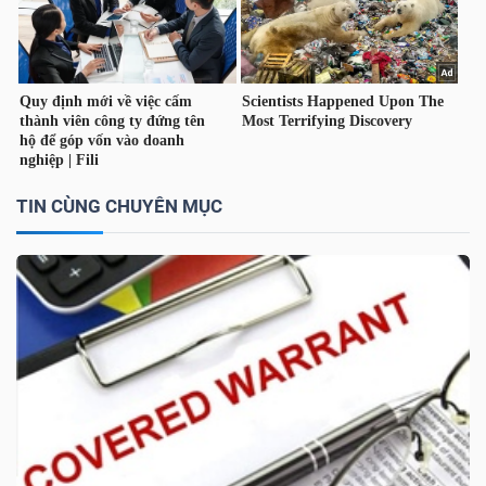
TÀI
CHÍNH
CÁ
NHÂN
TIN CÙNG CHUYÊN MỤC
PHÂN
TÍCH
VIETSTOCKFINANCE
VĨ
MÔ