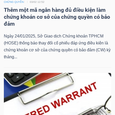
CHỨNG QUYỀN
03/02 12:52
Mã
Thêm một mã ngân hàng đủ điều kiện làm
chứng
chứng khoán cơ sở của chứng quyền có bảo
khoán
đảm
(-)
Ngày 24/01/2025, Sở Giao dịch Chứng khoán TPHCM
Tất cả
Cổ phiếu
Chỉ số
Chứng chỉ quỹ
Chứng 
(HOSE) thông báo thay đổi cổ phiếu đáp ứng điều kiện là
chứng khoán cơ sở của chứng quyền có bảo đảm (CW) kỳ
Lãnh
tháng...
đạo
(-)
Tất cả
Người nội bộ
Người liên quan
Cổ đông lớn
Tin
tức
(-)