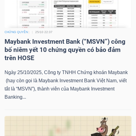
LIỆU
Ngành
(-)
CHỨNG QUYỀN
25/10 22:37
Maybank Investment Bank (“MSVN”) công
VS-
bố niêm yết 10 chứng quyền có bảo đảm
SECTOR
trên HOSE
Ngày 25/10/2025, Công ty TNHH Chứng khoán Maybank
(hay còn gọi là Maybank Investment Bank Việt Nam, viết
tắt là “MSVN”), thành viên của Maybank Investment
NĂNG
Banking...
LƯỢNG