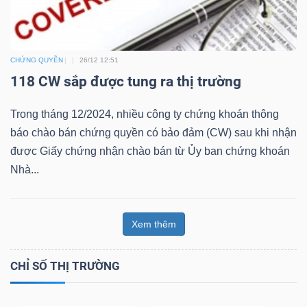
Bài
viết
CHỨNG QUYỀN
26/12 12:51
của
118 CW sắp được tung ra thị trường
tác
giả
Trong tháng 12/2024, nhiều công ty chứng khoán thông
(-)
báo chào bán chứng quyền có bảo đảm (CW) sau khi nhận
được Giấy chứng nhận chào bán từ Ủy ban chứng khoán
Báo
Nhà...
cáo
phân
tích
Xem thêm
(-)
CHỈ SỐ THỊ TRƯỜNG
Thuật