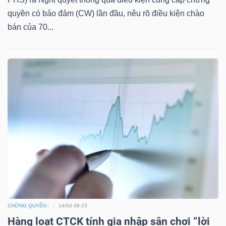
quyền có bảo đảm (CW) lần đầu, nêu rõ điều kiện chào
bán của 70...
TÀI
CHÍNH
CÔNG
NGHỆ
THÔNG
TIN
CHỨNG QUYỀN
14/04 09:15
Hàng loạt CTCK tính gia nhập sân chơi “lời