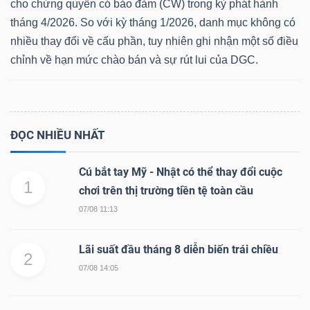
cho chứng quyền có bảo đảm (CW) trong kỳ phát hành
tháng 4/2026. So với kỳ tháng 1/2026, danh mục không có
nhiều thay đổi về cấu phần, tuy nhiên ghi nhận một số điều
chỉnh về hạn mức chào bán và sự rút lui của DGC.
Dữ
liệu
tài
chính
ĐỌC NHIỀU NHẤT
Cú bắt tay Mỹ - Nhật có thể thay đổi cuộc
1
chơi trên thị trường tiền tệ toàn cầu
07/08 11:13
Lãi suất đầu tháng 8 diễn biến trái chiều
2
07/08 14:05