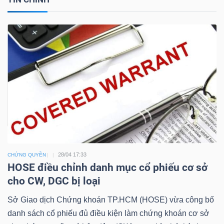
Công
cụ
đầu
tư
28/04 17:33
CHỨNG QUYỀN
Truyền
HOSE điều chỉnh danh mục cổ phiếu cơ sở
thông
cho CW, DGC bị loại
tài
Sở Giao dịch Chứng khoán TP.HCM (HOSE) vừa công bố
chính
danh sách cổ phiếu đủ điều kiện làm chứng khoán cơ sở