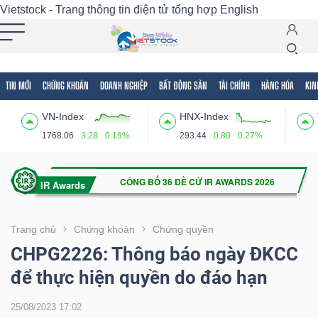
Vietstock - Trang thông tin điện tử tổng hợp
English
TIN MỚI
CHỨNG KHOÁN
DOANH NGHIỆP
BẤT ĐỘNG SẢN
TÀI CHÍNH
HÀNG HÓA
KIN
Tất cả
Tính năng
Ngành
Mã chứng khoán
Lãnh
VN-Index
HNX-Index
Tính
1768.06
3.28
0.19%
293.44
0.80
0.27%
năng
(-)
VIETSTOCK
Trang chủ
Chứng khoán
Chứng quyền
CHPG2226: Thông báo ngày ĐKCC
để thực hiện quyền do đáo hạn
CHỨNG
KHOÁN
25/08/2023 17:02