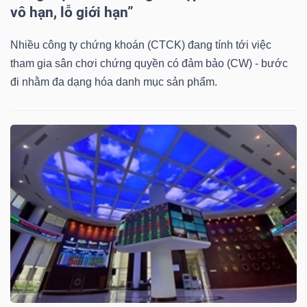
DỊCH
vô hạn, lỗ giới hạn”
VỤ
TRUYỀN
Nhiều công ty chứng khoán (CTCK) đang tính tới việc
THÔNG
tham gia sân chơi chứng quyền có đảm bảo (CW) - bước
đi nhằm đa dạng hóa danh mục sản phẩm.
TIỆN
ÍCH
BẤT
ĐỘNG
SẢN