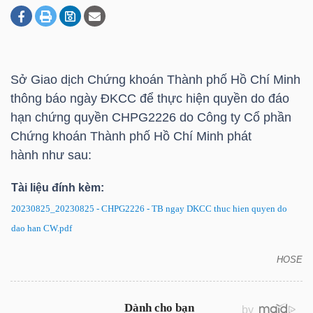
DOANH
NGHIỆP
Sở Giao dịch Chứng khoán Thành phố Hồ Chí Minh
thông báo ngày ĐKCC để thực hiện quyền do đáo
hạn chứng quyền CHPG2226 do Công ty Cổ phần
BẤT
Chứng khoán Thành phố Hồ Chí Minh phát
ĐỘNG
hành như sau:
SẢN
Tài liệu đính kèm:
20230825_20230825 - CHPG2226 - TB ngay DKCC thuc hien quyen do
dao han CW.pdf
TÀI
CHÍNH
HOSE
CHPG2226: Thông báo ngày ĐKCC để thực hiện
quyền do đáo hạn