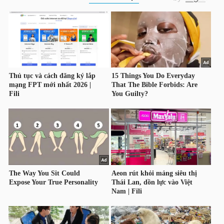
HÀNG
HÓA
KINH
TẾ
THẾ
GIỚI
ĐÔNG
DƯƠNG