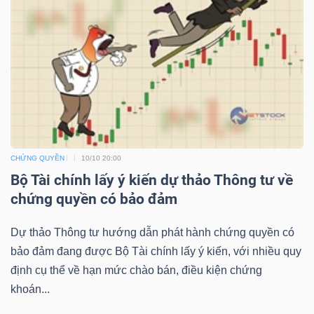
NGUYÊN
VẬT
LIỆU
CÔNG
NGHIỆP
CHỨNG QUYỀN
10/10 20:00
Bộ Tài chính lấy ý kiến dự thảo Thông tư về
chứng quyền có bảo đảm
Dự thảo Thông tư hướng dẫn phát hành chứng quyền có
TIÊU
bảo đảm đang được Bộ Tài chính lấy ý kiến, với nhiều quy
DÙNG
định cụ thể về hạn mức chào bán, điều kiện chứng
KHÔNG
khoán...
THIẾT