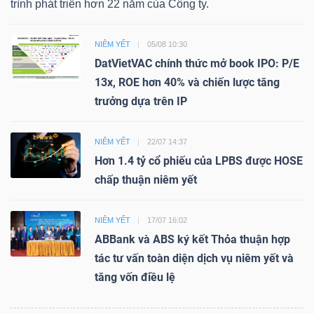
trình phát triển hơn 22 năm của Công ty.
NIÊM YẾT
05/08 10:30
DatVietVAC chính thức mở book IPO: P/E
13x, ROE hơn 40% và chiến lược tăng
trưởng dựa trên IP
NIÊM YẾT
22/07 14:37
Hơn 1.4 tỷ cổ phiếu của LPBS được HOSE
chấp thuận niêm yết
NIÊM YẾT
17/07 16:02
ABBank và ABS ký kết Thỏa thuận hợp
tác tư vấn toàn diện dịch vụ niêm yết và
tăng vốn điều lệ