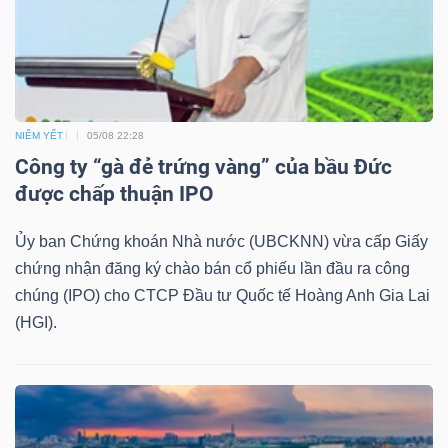
TRÁI
PHIẾU
NIÊM YẾT
05/08 22:28
Công ty “gà đẻ trứng vàng” của bầu Đức
được chấp thuận IPO
CÔNG
CỤ
Ủy ban Chứng khoán Nhà nước (UBCKNN) vừa cấp Giấy
ĐẦU
chứng nhận đăng ký chào bán cổ phiếu lần đầu ra công
TƯ
chúng (IPO) cho CTCP Đầu tư Quốc tế Hoàng Anh Gia Lai
(HGI).
TRUY
XUẤT
DỮ