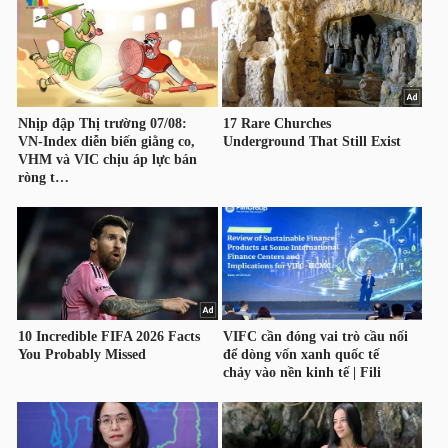
HÀNG
HÓA
KINH
TẾ
THẾ
GIỚI
ĐÔNG
DƯƠNG