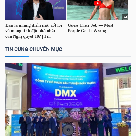
TÀI
CHÍNH
CÁ
NHÂN
TIN CÙNG CHUYÊN MỤC
PHÂN
TÍCH
VIETSTOCKFINANCE
VĨ
MÔ