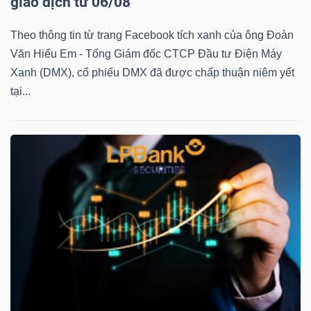
giao dịch từ 06/08
Theo thông tin từ trang Facebook tích xanh của ông Đoàn
Văn Hiểu Em - Tổng Giám đốc CTCP Đầu tư Điện Máy
TÀI
Xanh (DMX), cổ phiếu DMX đã được chấp thuận niêm yết
CHÍNH
tại...
CÔNG
NGHỆ
THÔNG
TIN