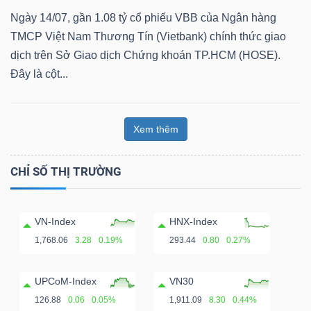
Ngày 14/07, gần 1.08 tỷ cổ phiếu VBB của Ngân hàng
TMCP Việt Nam Thương Tín (Vietbank) chính thức giao
dịch trên Sở Giao dịch Chứng khoán TP.HCM (HOSE).
Dữ
Đây là cột...
liệu
tài
chính
Xem thêm
CHỈ SỐ THỊ TRƯỜNG
VN-Index
HNX-Index
1,768.06
3.28
0.19%
293.44
0.80
0.27%
UPCoM-Index
VN30
126.88
0.06
0.05%
1,911.09
8.30
0.44%