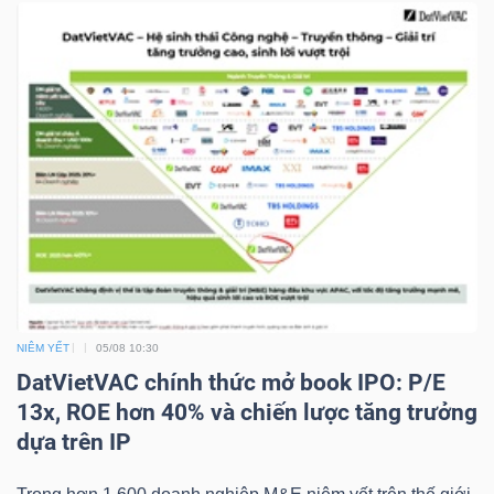
NGUYÊN
VẬT
LIỆU
CÔNG
NGHIỆP
NIÊM YẾT
05/08 10:30
DatVietVAC chính thức mở book IPO: P/E
TIÊU
13x, ROE hơn 40% và chiến lược tăng trưởng
DÙNG
dựa trên IP
KHÔNG
THIẾT