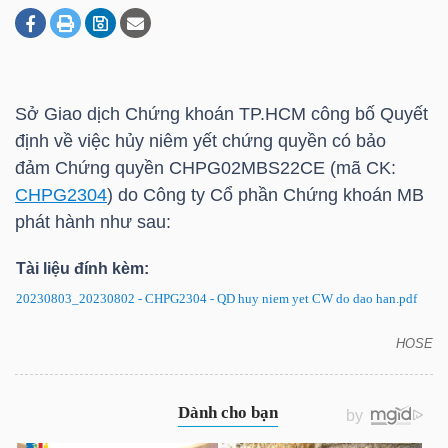
DOANH
NGHIỆP
Sở Giao dịch Chứng khoán
TP.HCM
công bố Quyết
định về việc hủy niêm yết chứng quyền có bảo
đảm Chứng quyền CHPG02MBS22CE (mã CK:
BẤT
CHPG2304
) do Công ty Cổ phần Chứng khoán MB
ĐỘNG
phát hành như sau:
SẢN
Tài liệu đính kèm:
20230803_20230802 - CHPG2304 - QD huy niem yet CW do dao han.pdf
TÀI
HOSE
CHPG2304: Quyết định hủy niêm yết chứng quyền
CHÍNH
có bảo đảm