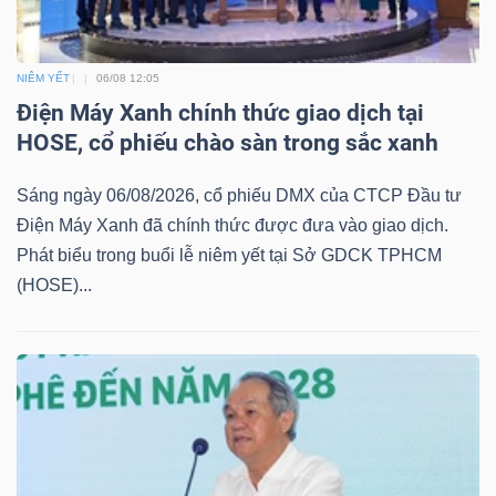
NGÀNH
NIÊM YẾT
06/08 12:05
Điện Máy Xanh chính thức giao dịch tại
HOSE, cổ phiếu chào sàn trong sắc xanh
DOANH
Sáng ngày 06/08/2026, cổ phiếu DMX của CTCP Đầu tư
NGHIỆP
Điện Máy Xanh đã chính thức được đưa vào giao dịch.
Phát biểu trong buổi lễ niêm yết tại Sở GDCK TPHCM
(HOSE)...
CỔ
PHIẾU
PHÁI
SINH