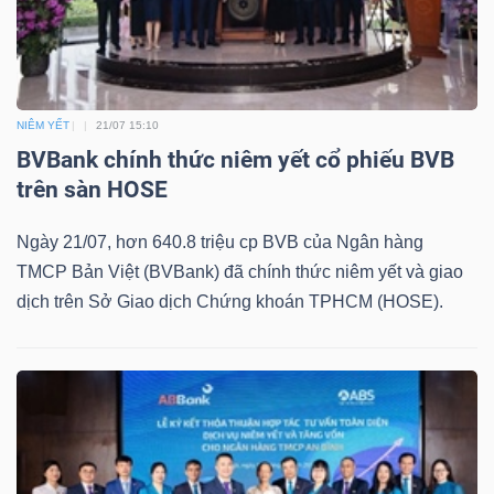
Mã
chứng
khoán
(-)
NIÊM YẾT
21/07 15:10
BVBank chính thức niêm yết cổ phiếu BVB
Tất cả
Cổ phiếu
Chỉ số
Chứng chỉ quỹ
Chứng 
trên sàn HOSE
Lãnh
Ngày 21/07, hơn 640.8 triệu cp BVB của Ngân hàng
đạo
TMCP Bản Việt (BVBank) đã chính thức niêm yết và giao
(-)
dịch trên Sở Giao dịch Chứng khoán TPHCM (HOSE).
Tất cả
Người nội bộ
Người liên quan
Cổ đông lớn
Tin
tức
(-)