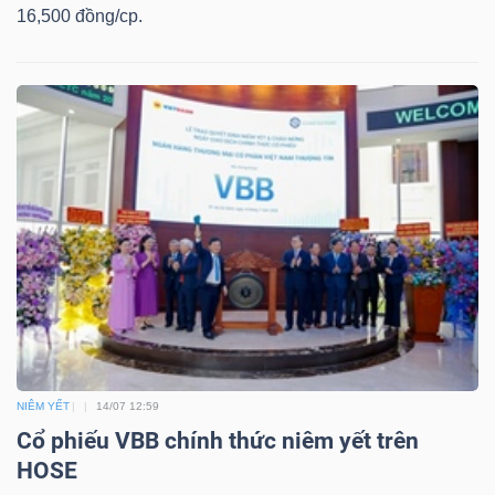
16,500 đồng/cp.
Công
cụ
đầu
tư
Truyền
thông
NIÊM YẾT
14/07 12:59
tài
Cổ phiếu VBB chính thức niêm yết trên
chính
HOSE