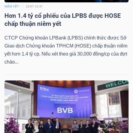
DỊCH
NIÊM YẾT
22/07 14:37
VỤ
Hơn 1.4 tỷ cổ phiếu của LPBS được HOSE
TRUYỀN
chấp thuận niêm yết
THÔNG
CTCP Chứng khoán LPBank (LPBS) chính thức được Sở
Giao dịch Chứng khoán TPHCM (HOSE) chấp thuận niêm
yết hơn 1.4 tỷ cp. Nếu xét theo giá 30,000 đồng/cp của đợt
chào...
TIỆN
ÍCH
BẤT
ĐỘNG
SẢN