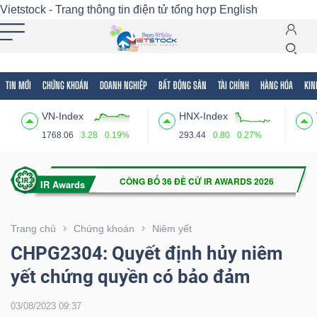
Vietstock - Trang thông tin điện tử tổng hợp
English
TIN MỚI
CHỨNG KHOÁN
DOANH NGHIỆP
BẤT ĐỘNG SẢN
TÀI CHÍNH
HÀNG HÓA
KIN
Tất cả
Tính năng
Ngành
Mã chứng khoán
Lãnh
VN-Index
HNX-Index
Tính
1768.06
3.28
0.19%
293.44
0.80
0.27%
năng
(-)
VIETSTOCK
Trang chủ
Chứng khoán
Niêm yết
CHPG2304: Quyết định hủy niêm
yết chứng quyền có bảo đảm
CHỨNG
KHOÁN
03/08/2023 09:37