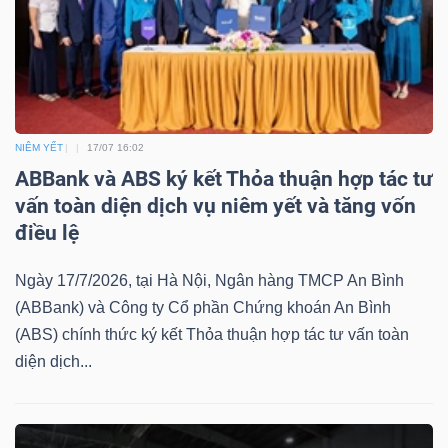
Bài
viết
của
tác
giả
NIÊM YẾT
17/07 16:02
(-)
ABBank và ABS ký kết Thỏa thuận hợp tác tư
vấn toàn diện dịch vụ niêm yết và tăng vốn
điều lệ
Báo
cáo
Ngày 17/7/2026, tại Hà Nội, Ngân hàng TMCP An Bình
phân
(ABBank) và Công ty Cổ phần Chứng khoán An Bình
tích
(ABS) chính thức ký kết Thỏa thuận hợp tác tư vấn toàn
(-)
diện dịch...
Thuật