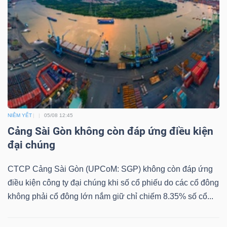
LIỆU
Ngành
(-)
VS-
SECTOR
NIÊM YẾT
05/08 12:45
Cảng Sài Gòn không còn đáp ứng điều kiện
đại chúng
NĂNG
CTCP Cảng Sài Gòn (UPCoM: SGP) không còn đáp ứng
LƯỢNG
điều kiện công ty đại chúng khi số cổ phiếu do các cổ đông
không phải cổ đông lớn nắm giữ chỉ chiếm 8.35% số cổ...