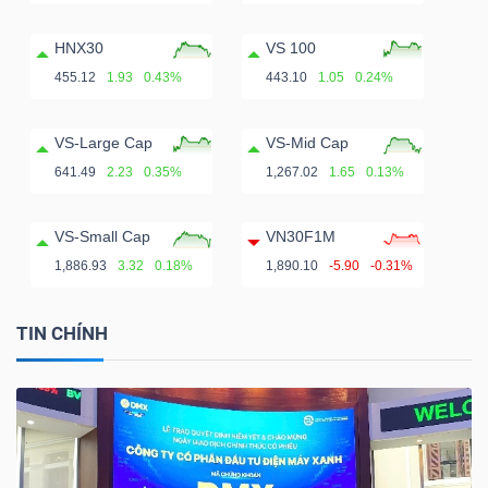
HNX30
VS 100
455.12
1.93
0.43%
443.10
1.05
0.24%
VS-Large Cap
VS-Mid Cap
641.49
2.23
0.35%
1,267.02
1.65
0.13%
VS-Small Cap
VN30F1M
1,886.93
3.32
0.18%
1,890.10
-5.90
-0.31%
TIN CHÍNH