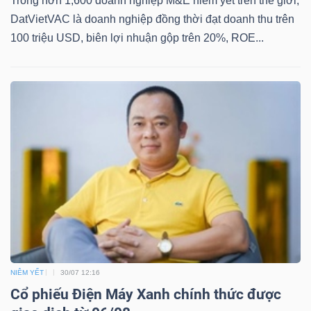
Trong hơn 1,600 doanh nghiệp M&E niêm yết trên thế giới,
YẾU
DatVietVAC là doanh nghiệp đồng thời đạt doanh thu trên
100 triệu USD, biên lợi nhuận gộp trên 20%, ROE...
TIÊU
DÙNG
THIẾT
YẾU
CHĂM
SÓC
SỨC
NIÊM YẾT
30/07 12:16
Cổ phiếu Điện Máy Xanh chính thức được
KHỎE