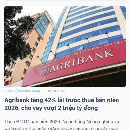
LIỆU
Ngành
(-)
VS-
SECTOR
NĂNG
HOẠT ĐỘNG KINH DOANH
09/08 12:53
Agribank tăng 42% lãi trước thuế bán niên
LƯỢNG
2026, cho vay vượt 2 triệu tỷ đồng
Theo BCTC bán niên 2026, Ngân hàng Nông nghiệp và
Phát triển Nông thôn Việt Nam (Agribank) lãi trước thuế