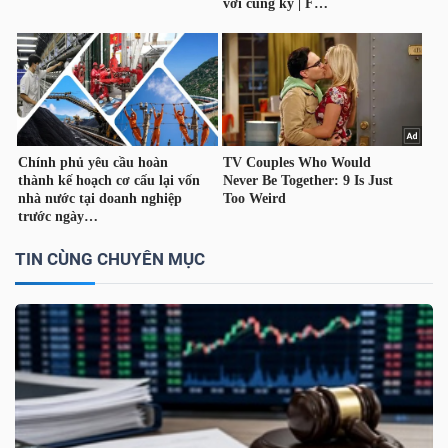
TÀI
CHÍNH
CÁ
NHÂN
PHÂN
TÍCH
TIN CÙNG CHUYÊN MỤC
VIETSTOCKFINANCE
VĨ
MÔ