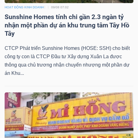
HOẠT ĐỘNG KINH DOANH
09/08 07:02
Sunshine Homes tính chi gần 2.3 ngàn tỷ
nhận một phần dự án khu trung tâm Tây Hồ
TÀI
Tây
CHÍNH
CTCP Phát triển Sunshine Homes (HOSE: SSH) cho biết
công ty con là CTCP Đầu tư Xây dựng Xuân La được
thông qua chủ trương nhận chuyển nhượng một phần dự
án Khu...
CÔNG
NGHỆ
THÔNG
TIN