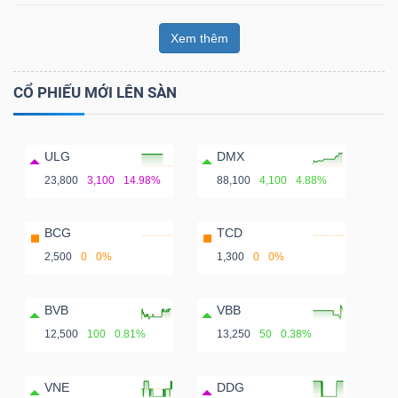
Xem thêm
CỔ PHIẾU MỚI LÊN SÀN
ULG
DMX
23,800
3,100
14.98%
88,100
4,100
4.88%
BCG
TCD
2,500
0
0%
1,300
0
0%
BVB
VBB
12,500
100
0.81%
13,250
50
0.38%
VNE
DDG