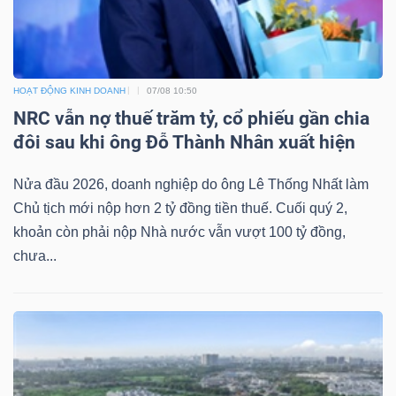
HOẠT ĐỘNG KINH DOANH
07/08 10:50
Công
NRC vẫn nợ thuế trăm tỷ, cổ phiếu gần chia
cụ
đôi sau khi ông Đỗ Thành Nhân xuất hiện
đầu
tư
Nửa đầu 2026, doanh nghiệp do ông Lê Thống Nhất làm
Chủ tịch mới nộp hơn 2 tỷ đồng tiền thuế. Cuối quý 2,
khoản còn phải nộp Nhà nước vẫn vượt 100 tỷ đồng,
chưa...
Truyền
thông
tài
chính