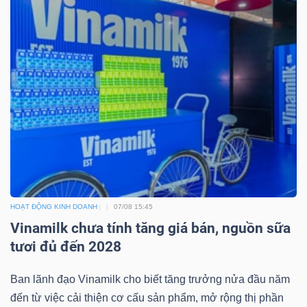
Mã
chứng
khoán
(-)
Tất cả
Cổ phiếu
Chỉ số
Chứng chỉ quỹ
Chứng 
Lãnh
đạo
(-)
HOẠT ĐỘNG KINH DOANH
07/08 15:45
Tất cả
Người nội bộ
Người liên quan
Cổ đông lớn
Vinamilk chưa tính tăng giá bán, nguồn sữa
tươi đủ đến 2028
Tin
tức
Ban lãnh đạo Vinamilk cho biết tăng trưởng nửa đầu năm
(-)
đến từ việc cải thiện cơ cấu sản phẩm, mở rộng thị phần