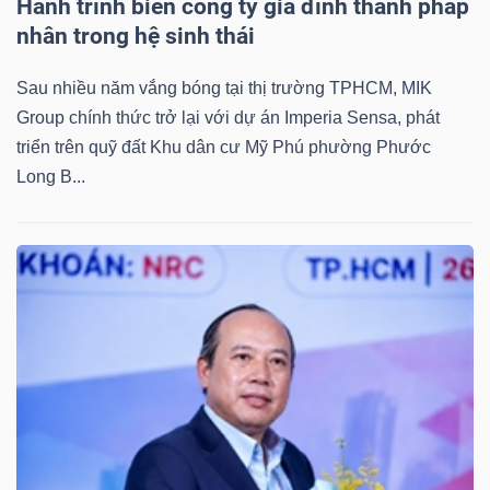
ngữ
Hành trình biến công ty gia đình thành pháp
(-)
nhân trong hệ sinh thái
Sau nhiều năm vắng bóng tại thị trường TPHCM, MIK
Dịch
Group chính thức trở lại với dự án Imperia Sensa, phát
vụ
triển trên quỹ đất Khu dân cư Mỹ Phú phường Phước
(-)
Long B...
Đào
tạo
Sách
tài
chính