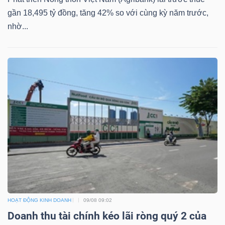
NGUYÊN
gần 18,495 tỷ đồng, tăng 42% so với cùng kỳ năm trước,
VẬT
nhờ...
LIỆU
CÔNG
NGHIỆP
TIÊU
DÙNG
KHÔNG
HOẠT ĐỘNG KINH DOANH
09/08 09:02
Doanh thu tài chính kéo lãi ròng quý 2 của
THIẾT