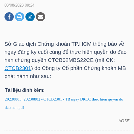
03/08/2023 09:24
DOANH
NGHIỆP
Sở Giao dịch Chứng khoán
TP.HCM
thông báo về
ngày đăng ký cuối cùng để thực hiện quyền do đáo
BẤT
hạn chứng quyền CTCB02MBS22CE (mã CK:
ĐỘNG
CTCB2301
) do Công ty Cổ phần Chứng khoán MB
SẢN
phát hành như sau:
Tài liệu đính kèm:
20230803_20230802 - CTCB2301 - TB ngay DKCC thuc hien quyen do
TÀI
dao han.pdf
CHÍNH
HOSE
CTCB2301: Thông báo về ngày đăng ký cuối cùng