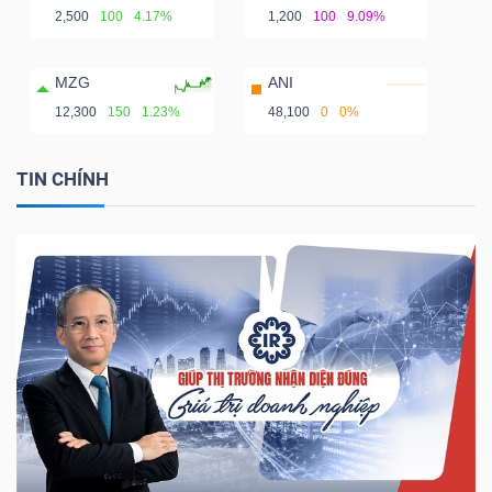
2,500
100
4.17%
1,200
100
9.09%
MZG
ANI
12,300
150
1.23%
48,100
0
0%
TIN CHÍNH