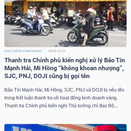
DỊCH
VỤ
TRUYỀN
THÔNG
HOẠT ĐỘNG KINH DOANH
08/08 23:29
Thanh tra Chính phủ kiến nghị xử lý Bảo Tín
TIỆN
Mạnh Hải, Mi Hồng “không khoan nhượng”,
ÍCH
SJC, PNJ, DOJI cũng bị gọi tên
Bảo Tín Mạnh Hải, Mi Hồng, SJC, PNJ và DOJI bị nêu tên
trong Kết luận thanh tra về hoạt động kinh doanh vàng.
BẤT
Thanh tra Chính phủ kiến nghị Thủ tướng chỉ đạo Bộ...
ĐỘNG
SẢN