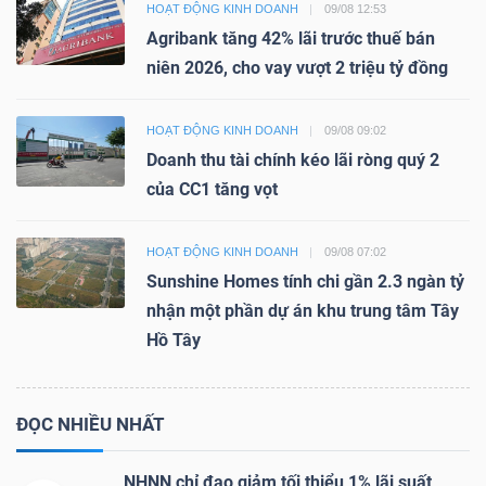
HOẠT ĐỘNG KINH DOANH
09/08 12:53
Agribank tăng 42% lãi trước thuế bán
niên 2026, cho vay vượt 2 triệu tỷ đồng
HOẠT ĐỘNG KINH DOANH
09/08 09:02
Doanh thu tài chính kéo lãi ròng quý 2
của CC1 tăng vọt
HOẠT ĐỘNG KINH DOANH
09/08 07:02
Sunshine Homes tính chi gần 2.3 ngàn tỷ
nhận một phần dự án khu trung tâm Tây
Hồ Tây
ĐỌC NHIỀU NHẤT
NHNN chỉ đạo giảm tối thiểu 1% lãi suất