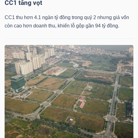
CC1 tăng vọt
YẾU
CC1 thu hơn 4.1 ngàn tỷ đồng trong quý 2 nhưng giá vốn
còn cao hơn doanh thu, khiến lỗ gộp gần 94 tỷ đồng.
TIÊU
DÙNG
THIẾT
YẾU
CHĂM
SÓC
SỨC
KHỎE