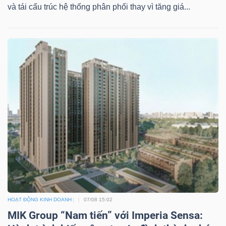
và tái cấu trúc hệ thống phân phối thay vì tăng giá...
Bài
viết
của
tác
giả
(-)
Báo
cáo
phân
tích
(-)
HOẠT ĐỘNG KINH DOANH
07/08 15:02
Thuật
MIK Group “Nam tiến” với Imperia Sensa: