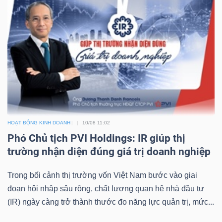
TRÁI
PHIẾU
CÔNG
CỤ
HOẠT ĐỘNG KINH DOANH
10/08 11:02
ĐẦU
Phó Chủ tịch PVI Holdings: IR giúp thị
TƯ
trường nhận diện đúng giá trị doanh nghiệp
Trong bối cảnh thị trường vốn Việt Nam bước vào giai
TRUY
đoạn hội nhập sâu rộng, chất lượng quan hệ nhà đầu tư
XUẤT
(IR) ngày càng trở thành thước đo năng lực quản trị, mức...
DỮ