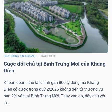
Dữ
liệu
tài
chính
HOẠT ĐỘNG KINH DOANH
07/08 10:30
Cuộc đổi chủ tại Bình Trưng Mới của Khang
Điền
Khoản doanh thu tài chính gần 900 tỷ đồng mà Khang
Điền có được trong quý 2/2026 không đến từ thương vụ
bán 2% vốn tại Bình Trưng Mới. Thay vào đó, đây chủ yếu
là...