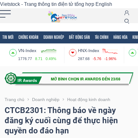
Vietstock - Trang thông tin điện tử tổng hợp
English
TIN MỚI
CHỨNG KHOÁN
DOANH NGHIỆP
BẤT ĐỘNG SẢN
TÀI CHÍNH
HÀNG HÓA
KIN
Tất cả
Tính năng
Ngành
Mã chứng khoán
Lãnh
VN-Index
HNX-Index
Tính
1776.77
8.71
0.49%
287.68
-5.76
-1.96%
năng
(-)
VIETSTOCK
Trang chủ
Doanh nghiệp
Hoạt động kinh doanh
CTCB2301: Thông báo về ngày
đăng ký cuối cùng để thực hiện
CHỨNG
quyền do đáo hạn
KHOÁN