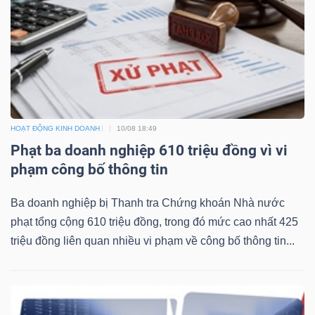
NGÀNH
DOANH
HOẠT ĐỘNG KINH DOANH
10/08 18:49
NGHIỆP
Phạt ba doanh nghiệp 610 triệu đồng vì vi
phạm công bố thông tin
CỔ
Ba doanh nghiệp bị Thanh tra Chứng khoán Nhà nước
PHIẾU
phạt tổng cộng 610 triệu đồng, trong đó mức cao nhất 425
triệu đồng liên quan nhiều vi phạm về công bố thông tin...
PHÁI
SINH