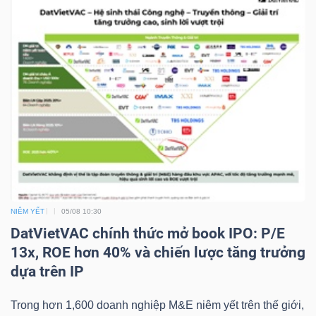
NGUYÊN
VẬT
LIỆU
CÔNG
NGHIỆP
NIÊM YẾT
05/08 10:30
DatVietVAC chính thức mở book IPO: P/E
TIÊU
13x, ROE hơn 40% và chiến lược tăng trưởng
DÙNG
dựa trên IP
KHÔNG
THIẾT
Trong hơn 1,600 doanh nghiệp M&E niêm yết trên thế giới,