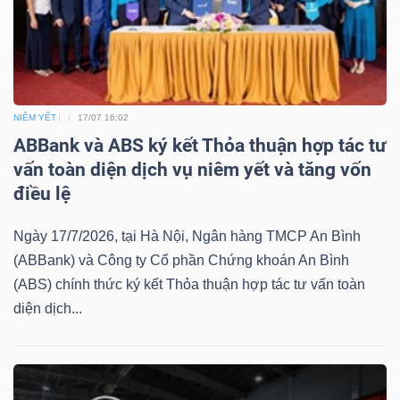
Bài
viết
của
tác
NIÊM YẾT
17/07 16:02
giả
ABBank và ABS ký kết Thỏa thuận hợp tác tư
(-)
vấn toàn diện dịch vụ niêm yết và tăng vốn
điều lệ
Báo
Ngày 17/7/2026, tại Hà Nội, Ngân hàng TMCP An Bình
cáo
(ABBank) và Công ty Cổ phần Chứng khoán An Bình
phân
(ABS) chính thức ký kết Thỏa thuận hợp tác tư vấn toàn
tích
diện dịch...
(-)
Thuật