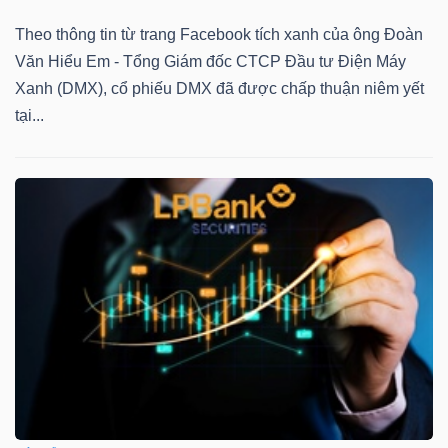
Theo thông tin từ trang Facebook tích xanh của ông Đoàn
Văn Hiểu Em - Tổng Giám đốc CTCP Đầu tư Điện Máy
Xanh (DMX), cổ phiếu DMX đã được chấp thuận niêm yết
TÀI
tại...
CHÍNH
CÔNG
NGHỆ
THÔNG
TIN