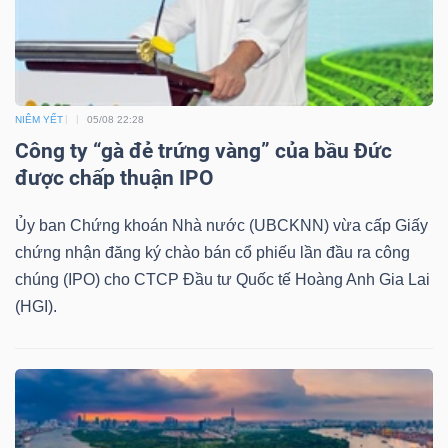
TRÁI
PHIẾU
NIÊM YẾT
05/08 22:28
Công ty “gà đẻ trứng vàng” của bầu Đức
được chấp thuận IPO
CÔNG
Ủy ban Chứng khoán Nhà nước (UBCKNN) vừa cấp Giấy
CỤ
chứng nhận đăng ký chào bán cổ phiếu lần đầu ra công
ĐẦU
chúng (IPO) cho CTCP Đầu tư Quốc tế Hoàng Anh Gia Lai
TƯ
(HGI).
TRUY
XUẤT
DỮ