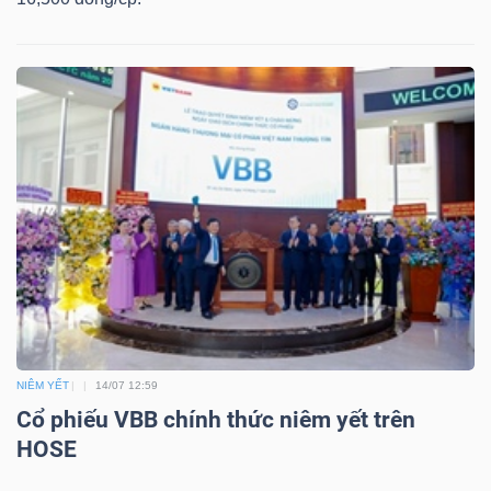
Công
cụ
đầu
tư
Truyền
NIÊM YẾT
14/07 12:59
thông
Cổ phiếu VBB chính thức niêm yết trên
tài
HOSE
chính