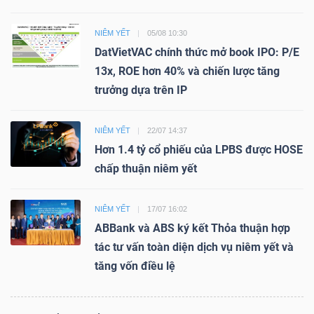
NIÊM YẾT
05/08 10:30
DatVietVAC chính thức mở book IPO: P/E
13x, ROE hơn 40% và chiến lược tăng
trưởng dựa trên IP
NIÊM YẾT
22/07 14:37
Hơn 1.4 tỷ cổ phiếu của LPBS được HOSE
chấp thuận niêm yết
NIÊM YẾT
17/07 16:02
ABBank và ABS ký kết Thỏa thuận hợp
tác tư vấn toàn diện dịch vụ niêm yết và
tăng vốn điều lệ