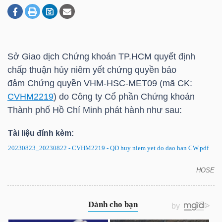
DOANH
NGHIỆP
Sở Giao dịch Chứng khoán
TP.HCM
quyết định
chấp thuận hủy niêm yết chứng quyền bảo
đảm Chứng quyền VHM-HSC-MET09 (mã CK:
BẤT
CVHM2219
) do Công ty Cổ phần Chứng khoán
ĐỘNG
Thành phố Hồ Chí Minh phát hành như sau:
SẢN
Tài liệu đính kèm:
20230823_20230822 - CVHM2219 - QD huy niem yet do dao han CW.pdf
TÀI
HOSE
CVHM2219: Quyết định hủy niêm yết chứng quyền
CHÍNH
có bảo đảm