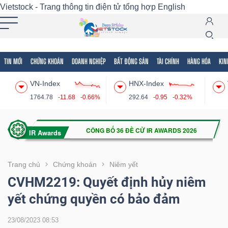
Vietstock - Trang thông tin điện tử tổng hợp
English
TIN MỚI
CHỨNG KHOÁN
DOANH NGHIỆP
BẤT ĐỘNG SẢN
TÀI CHÍNH
HÀNG HÓA
KIN
Tất cả
Tính năng
Ngành
Mã chứng khoán
Lãnh
VN-Index
HNX-Index
Tính
1764.78
-11.68
-0.66%
292.64
-0.95
-0.32%
năng
(-)
VIETSTOCK
Trang chủ
Chứng khoán
Niêm yết
CVHM2219: Quyết định hủy niêm
yết chứng quyền có bảo đảm
CHỨNG
KHOÁN
23/08/2023 08:53