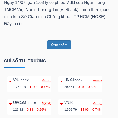
Ngày 14/07, gần 1.08 tỷ cổ phiếu VBB của Ngân hàng
TMCP Việt Nam Thương Tín (Vietbank) chính thức giao
dịch trên Sở Giao dịch Chứng khoán TP.HCM (HOSE).
Đây là cột...
Dữ
liệu
tài
Xem thêm
chính
CHỈ SỐ THỊ TRƯỜNG
VN-Index
HNX-Index
1,764.78
-11.68
-0.66%
292.64
-0.95
-0.32%
UPCoM-Index
VN30
126.82
-0.33
-0.26%
1,902.79
-14.09
-0.74%