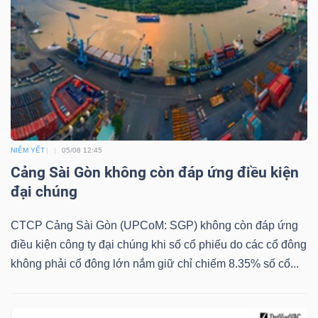
LIỆU
Ngành
(-)
VS-
SECTOR
NIÊM YẾT
05/08 12:45
Cảng Sài Gòn không còn đáp ứng điều kiện
đại chúng
NĂNG
CTCP Cảng Sài Gòn (UPCoM: SGP) không còn đáp ứng
LƯỢNG
điều kiện công ty đại chúng khi số cổ phiếu do các cổ đông
không phải cổ đông lớn nắm giữ chỉ chiếm 8.35% số cổ...