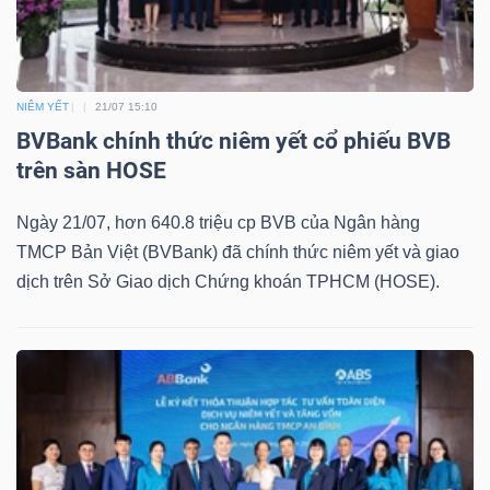
Mã
chứng
khoán
NIÊM YẾT
21/07 15:10
(-)
BVBank chính thức niêm yết cổ phiếu BVB
trên sàn HOSE
Tất cả
Cổ phiếu
Chỉ số
Chứng chỉ quỹ
Chứng 
Ngày 21/07, hơn 640.8 triệu cp BVB của Ngân hàng
Lãnh
TMCP Bản Việt (BVBank) đã chính thức niêm yết và giao
đạo
dịch trên Sở Giao dịch Chứng khoán TPHCM (HOSE).
(-)
Tất cả
Người nội bộ
Người liên quan
Cổ đông lớn
Tin
tức
(-)