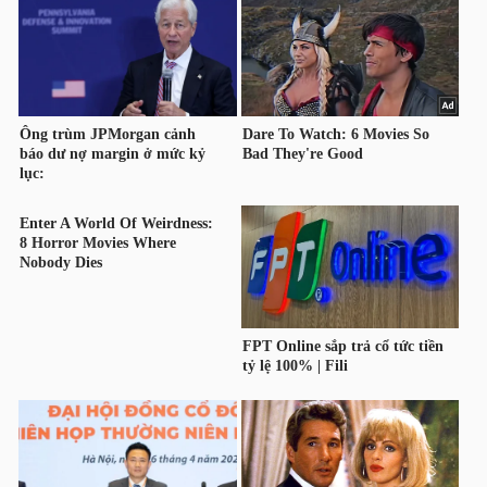
HÀNG
HÓA
KINH
TẾ
THẾ
GIỚI
ĐÔNG
DƯƠNG