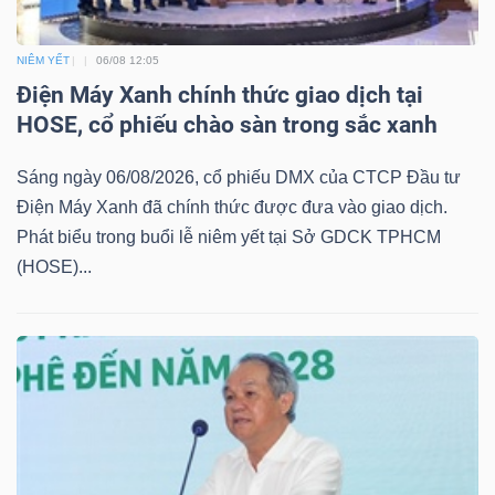
NIÊM YẾT
06/08 12:05
NGÀNH
Điện Máy Xanh chính thức giao dịch tại
HOSE, cổ phiếu chào sàn trong sắc xanh
Sáng ngày 06/08/2026, cổ phiếu DMX của CTCP Đầu tư
DOANH
Điện Máy Xanh đã chính thức được đưa vào giao dịch.
NGHIỆP
Phát biểu trong buổi lễ niêm yết tại Sở GDCK TPHCM
(HOSE)...
CỔ
PHIẾU
PHÁI
SINH