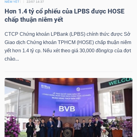
DỊCH
NIÊM YẾT
22/07 14:37
VỤ
Hơn 1.4 tỷ cổ phiếu của LPBS được HOSE
chấp thuận niêm yết
TRUYỀN
THÔNG
CTCP Chứng khoán LPBank (LPBS) chính thức được Sở
Giao dịch Chứng khoán TPHCM (HOSE) chấp thuận niêm
yết hơn 1.4 tỷ cp. Nếu xét theo giá 30,000 đồng/cp của đợt
chào...
TIỆN
ÍCH
BẤT
ĐỘNG
SẢN