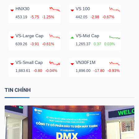
HNX30
VS 100
453.19
-5.75
-1.25%
442.05
-2.98
-0.67%
VS-Large Cap
VS-Mid Cap
639.26
-3.91
-0.61%
1,265.37
0.37
0.03%
VS-Small Cap
VN30F1M
1,883.61
-0.80
-0.04%
1,896.00
-17.80
-0.93%
TIN CHÍNH