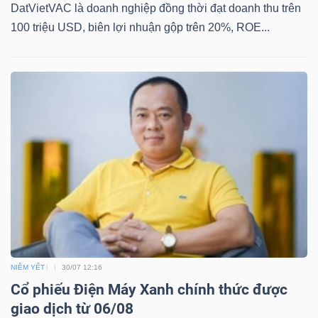
YẾU
DatVietVAC là doanh nghiệp đồng thời đạt doanh thu trên
100 triệu USD, biên lợi nhuận gộp trên 20%, ROE...
TIÊU
DÙNG
THIẾT
YẾU
CHĂM
SÓC
NIÊM YẾT
30/07 12:16
SỨC
Cổ phiếu Điện Máy Xanh chính thức được
KHỎE
giao dịch từ 06/08