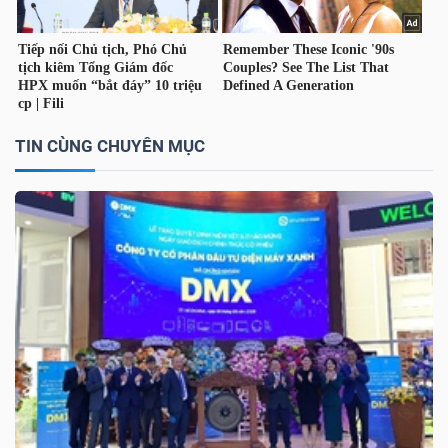
TÀI
CHÍNH
CÁ
NHÂN
TIN CÙNG CHUYÊN MỤC
PHÂN
TÍCH
VIETSTOCKFINANCE
VĨ
MÔ