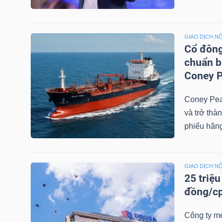
NGÀNH
GIAO DỊCH NỘ
Cổ đông
chuẩn b
Coney P
DOANH
NGHIỆP
Coney Pea
và trở thà
phiếu hãng
CỔ
PHIẾU
GIAO DỊCH NỘ
25 triệ
đồng/c
PHÁI
Công ty mẹ
SINH