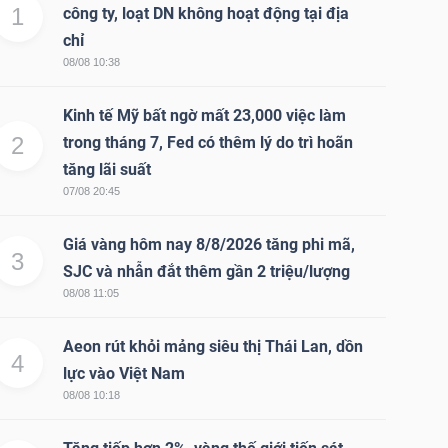
1
công ty, loạt DN không hoạt động tại địa
chỉ
08/08 10:38
Kinh tế Mỹ bất ngờ mất 23,000 việc làm
2
trong tháng 7, Fed có thêm lý do trì hoãn
tăng lãi suất
07/08 20:45
Giá vàng hôm nay 8/8/2026 tăng phi mã,
3
SJC và nhẫn đắt thêm gần 2 triệu/lượng
08/08 11:05
Aeon rút khỏi mảng siêu thị Thái Lan, dồn
4
lực vào Việt Nam
08/08 10:18