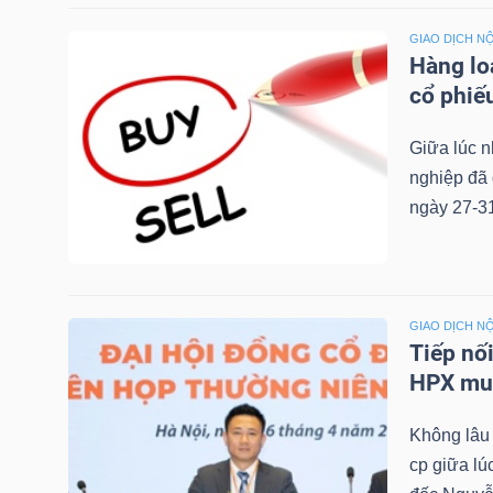
NGUYÊN
GIAO DỊCH NỘ
VẬT
Hàng lo
LIỆU
cổ phiế
Giữa lúc n
nghiệp đã 
ngày 27-31
CÔNG
NGHIỆP
GIAO DỊCH NỘ
Tiếp nố
TIÊU
HPX muố
DÙNG
Không lâu
KHÔNG
cp giữa lú
THIẾT