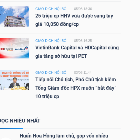
GIAO DỊCH NỘI BỘ
05/08 18:36
25 triệu cp HHV vừa được sang tay
giá 10,050 đồng/cp
GIAO DỊCH NỘI BỘ
05/08 16:25
VietinBank Capital và HDCapital cùng
gia tăng sở hữu tại PET
GIAO DỊCH NỘI BỘ
03/08 11:44
Tiếp nối Chủ tịch, Phó Chủ tịch kiêm
Tổng Giám đốc HPX muốn “bắt đáy”
10 triệu cp
ĐỌC NHIỀU NHẤT
Huấn Hoa Hồng làm chủ, góp vốn nhiều