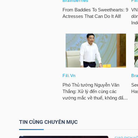
HÀNG
HÓA
KINH
TẾ
THẾ
GIỚI
ĐÔNG
TIN CÙNG CHUYÊN MỤC
DƯƠNG