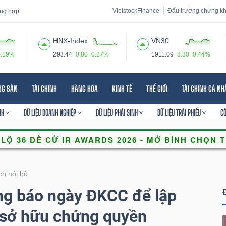
VietstockFinance
Đấu trường chứng k
tổng hợp
HNX-Index
VN30
0.19%
293.44
0.80
0.27%
1911.09
8.30
0.44%
 đạo
Tin tức
Báo cáo phân tích
Thuật ngữ
Dịch vụ
NG SẢN
TÀI CHÍNH
HÀNG HÓA
KINH TẾ
THẾ GIỚI
TÀI CHÍNH CÁ N
NH
DỮ LIỆU DOANH NGHIỆP
DỮ LIỆU PHÁI SINH
DỮ LIỆU TRÁI PHIẾU
C
ch nội bộ
g báo ngày ĐKCC để lập
 sở hữu chứng quyền