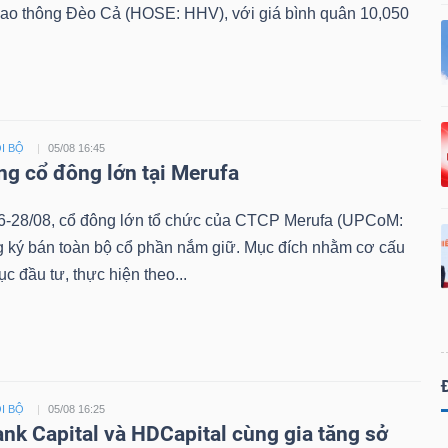
iao thông Đèo Cả (HOSE: HHV), với giá bình quân 10,050
I BỘ
05/08 16:45
ng cổ đông lớn tại Merufa
6-28/08, cổ đông lớn tổ chức của CTCP Merufa (UPCoM:
 ký bán toàn bộ cổ phần nắm giữ. Mục đích nhằm cơ cấu
ục đầu tư, thực hiện theo...
I BỘ
05/08 16:25
ank Capital và HDCapital cùng gia tăng sở