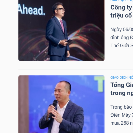
GIAO DỊCH NỘ
Công ty
TÀI
triệu c
CHÍNH
Ngày 06/0
CÁ
đình ông Đ
NHÂN
Thế Giới 
PHÂN
TÍCH
GIAO DỊCH NỘ
Tổng Gi
VIETSTOCKFINANCE
trong n
Trong báo
Điện Máy 
VĨ
mua 268 n
MÔ