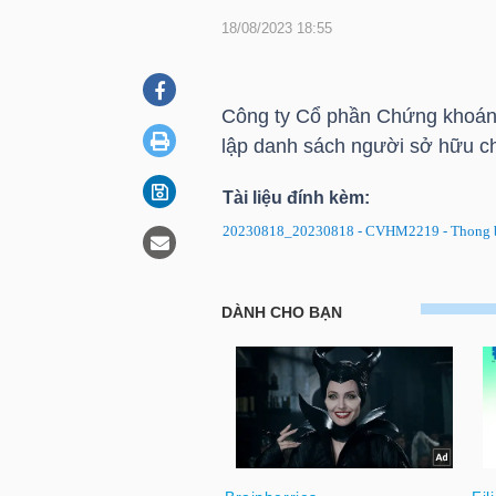
18/08/2023 18:55
DOANH
NGHIỆP
Công ty Cổ phần Chứng khoán
lập danh sách người sở hữu c
Tài liệu đính kèm:
BẤT
20230818_20230818 - CVHM2219 - Thong ba
ĐỘNG
SẢN
CVHM2219: Thông báo ngày Đ
TÀI
CHÍNH