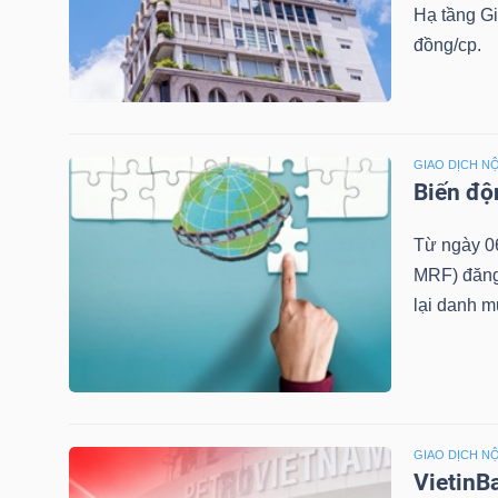
Hạ tầng G
đồng/cp.
TRÁI
PHIẾU
GIAO DỊCH NỘ
Biến độ
CÔNG
Từ ngày 0
CỤ
MRF) đăng
ĐẦU
lại danh m
TƯ
TRUY
XUẤT
GIAO DỊCH NỘ
VietinB
DỮ