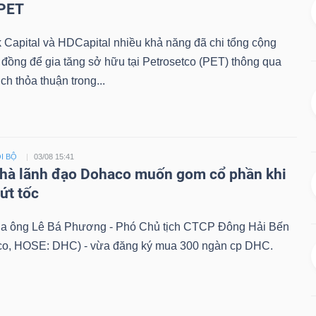
 PET
 Capital và HDCapital nhiều khả năng đã chi tổng cộng
 đồng để gia tăng sở hữu tại Petrosetco (PET) thông qua
ch thỏa thuận trong...
I BỘ
03/08 15:41
hà lãnh đạo Dohaco muốn gom cổ phần khi
bứt tốc
ủa ông Lê Bá Phương - Phó Chủ tịch CTCP Đông Hải Bến
co, HOSE: DHC) - vừa đăng ký mua 300 ngàn cp DHC.