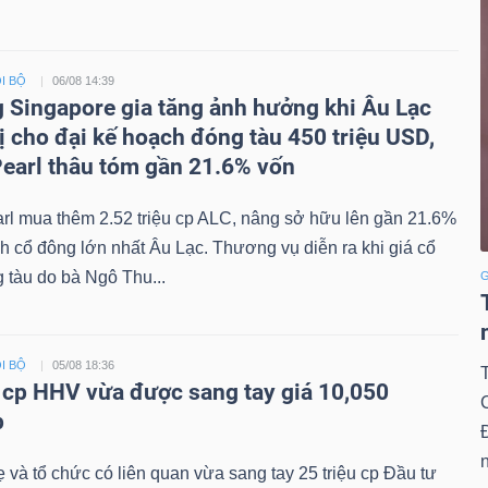
I BỘ
06/08 14:39
 Singapore gia tăng ảnh hưởng khi Âu Lạc
ị cho đại kế hoạch đóng tàu 450 triệu USD,
earl thâu tóm gần 21.6% vốn
rl mua thêm 2.52 triệu cp ALC, nâng sở hữu lên gần 21.6%
nh cổ đông lớn nhất Âu Lạc. Thương vụ diễn ra khi giá cổ
 tàu do bà Ngô Thu...
G
I BỘ
05/08 18:36
u cp HHV vừa được sang tay giá 10,050
p
n
 và tổ chức có liên quan vừa sang tay 25 triệu cp Đầu tư