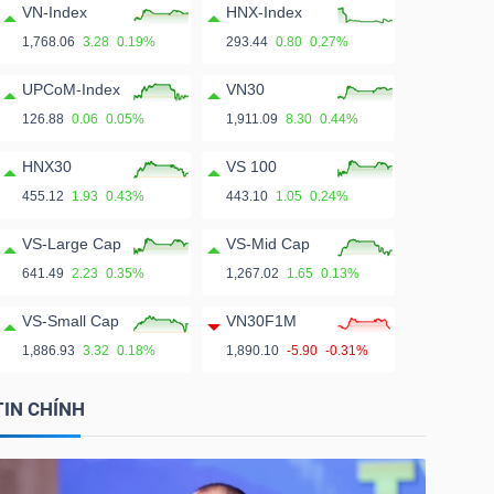
VN-Index
HNX-Index
1,768.06
3.28
0.19%
293.44
0.80
0.27%
UPCoM-Index
VN30
126.88
0.06
0.05%
1,911.09
8.30
0.44%
HNX30
VS 100
455.12
1.93
0.43%
443.10
1.05
0.24%
VS-Large Cap
VS-Mid Cap
641.49
2.23
0.35%
1,267.02
1.65
0.13%
VS-Small Cap
VN30F1M
1,886.93
3.32
0.18%
1,890.10
-5.90
-0.31%
TIN CHÍNH