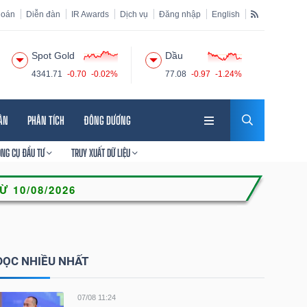
hoán
Diễn đàn
IR Awards
Dịch vụ
Đăng nhập
English
Spot Gold
Dầu
4341.71
-0.70
-0.02%
77.08
-0.97
-1.24%
HÂN
PHÂN TÍCH
ĐÔNG DƯƠNG
ÔNG CỤ ĐẦU TƯ
TRUY XUẤT DỮ LIỆU
ĐỌC NHIỀU NHẤT
07/08 11:24