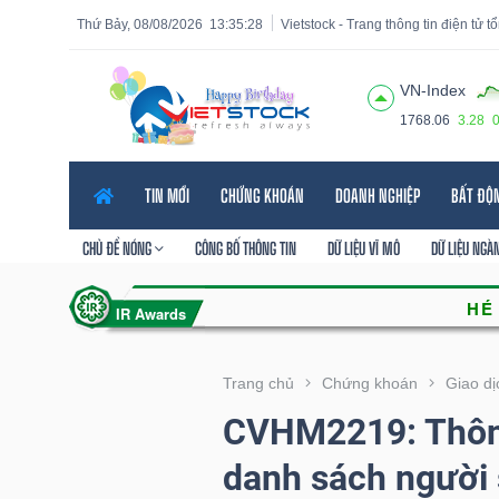
Thứ Bảy, 08/08/2026
13:35:30
Vietstock - Trang thông tin điện tử 
VN-Index
1768.06
3.28
Tất cả
Tính năng
Ngành
Mã chứng khoán
Lãnh
TIN MỚI
CHỨNG KHOÁN
DOANH NGHIỆP
BẤT ĐỘ
Tính
năng
CHỦ ĐỀ NÓNG
CÔNG BỐ THÔNG TIN
DỮ LIỆU VĨ MÔ
DỮ LIỆU NGÀ
(-)
VIETSTOCK
Trang chủ
Chứng khoán
Giao dị
CVHM2219: Thôn
CHỨNG
danh sách người
KHOÁN