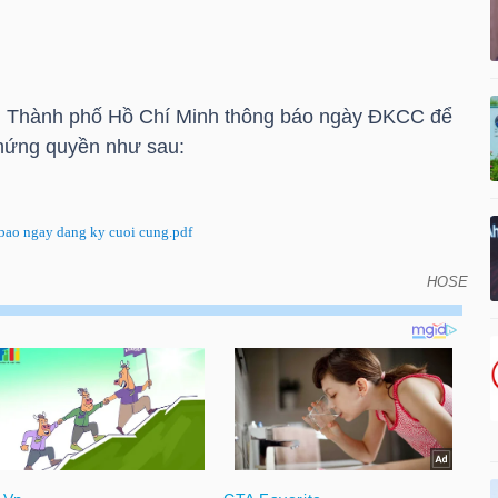
 Thành phố Hồ Chí Minh thông báo ngày ĐKCC để
hứng quyền như sau:
o ngay dang ky cuoi cung.pdf
HOSE
KCC để lập danh sách người sở hữu chứng quyền