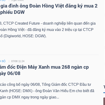
I BỘ
3 giờ trước
 gia đình ông Đoàn Hồng Việt đăng ký mua 2
ổ phiếu DGW
8, CTCP Created Future - doanh nghiệp liên quan đến gia
oàn Hồng Việt - đã đăng ký mua vào 2 triệu cp tại CTCP
Số (Digiworld, HOSE: DGW).
I BỘ
07/08 11:24
ám đốc Điện Máy Xanh mua 268 ngàn cp
gày 06/08
 cáo công bố ngày 06/08, Tổng Giám đốc CTCP Đầu tư
Xanh (HOSE: DMX) - ông Đoàn Văn Hiểu Em cho biết đã
gàn cp DMX ngay trong ngày giao...