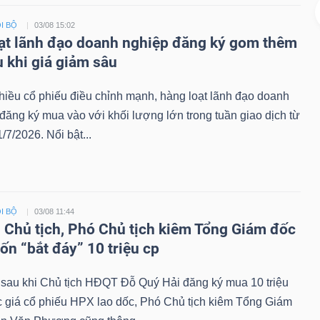
I BỘ
03/08 15:02
ạt lãnh đạo doanh nghiệp đăng ký gom thêm
u khi giá giảm sâu
hiều cổ phiếu điều chỉnh mạnh, hàng loạt lãnh đạo doanh
đăng ký mua vào với khối lượng lớn trong tuần giao dịch từ
/7/2026. Nổi bật...
I BỘ
03/08 11:44
i Chủ tịch, Phó Chủ tịch kiêm Tổng Giám đốc
n “bắt đáy” 10 triệu cp
 sau khi Chủ tịch HĐQT Đỗ Quý Hải đăng ký mua 10 triệu
c giá cổ phiếu HPX lao dốc, Phó Chủ tịch kiêm Tổng Giám