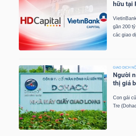
hữu tại
LIỆU
VietinBank
Ngành
gần 200 tỷ
(-)
các giao dị
VS-
SECTOR
GIAO DỊCH NỘ
Người n
thị giá 
NĂNG
Con gái c
LƯỢNG
Tre (Doha