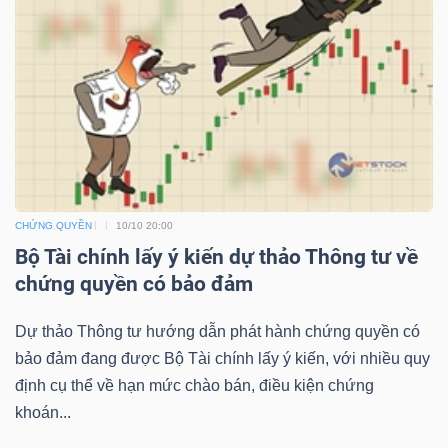
NGUYÊN
VẬT
LIỆU
CÔNG
NGHIỆP
CHỨNG QUYỀN
10/10 20:00
Bộ Tài chính lấy ý kiến dự thảo Thông tư về
chứng quyền có bảo đảm
Dự thảo Thông tư hướng dẫn phát hành chứng quyền có
TIÊU
bảo đảm đang được Bộ Tài chính lấy ý kiến, với nhiều quy
DÙNG
định cụ thể về hạn mức chào bán, điều kiện chứng
KHÔNG
khoán...
THIẾT