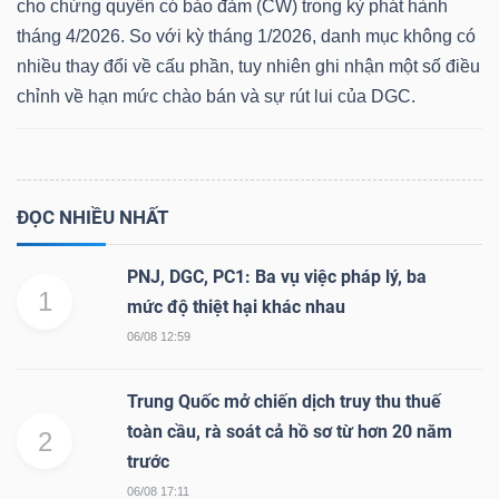
cho chứng quyền có bảo đảm (CW) trong kỳ phát hành
tháng 4/2026. So với kỳ tháng 1/2026, danh mục không có
nhiều thay đổi về cấu phần, tuy nhiên ghi nhận một số điều
chỉnh về hạn mức chào bán và sự rút lui của DGC.
Dữ
liệu
tài
chính
ĐỌC NHIỀU NHẤT
PNJ, DGC, PC1: Ba vụ việc pháp lý, ba
1
mức độ thiệt hại khác nhau
06/08 12:59
Trung Quốc mở chiến dịch truy thu thuế
toàn cầu, rà soát cả hồ sơ từ hơn 20 năm
2
trước
06/08 17:11