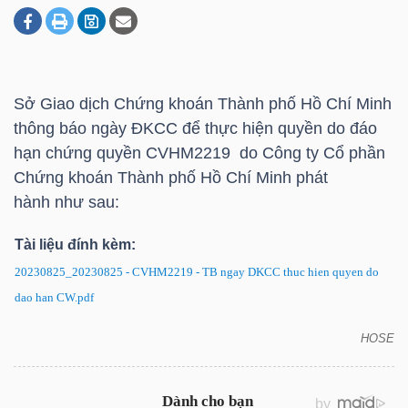
DOANH
NGHIỆP
Sở Giao dịch Chứng khoán Thành phố Hồ Chí Minh
thông báo ngày ĐKCC để thực hiện quyền do đáo
hạn chứng quyền CVHM2219 do Công ty Cổ phần
BẤT
Chứng khoán Thành phố Hồ Chí Minh phát
ĐỘNG
hành như sau:
SẢN
Tài liệu đính kèm:
20230825_20230825 - CVHM2219 - TB ngay DKCC thuc hien quyen do
dao han CW.pdf
TÀI
CHÍNH
HOSE
CVHM2219: Thông báo ngày ĐKCC để thực hiện
quyền do đáo hạn