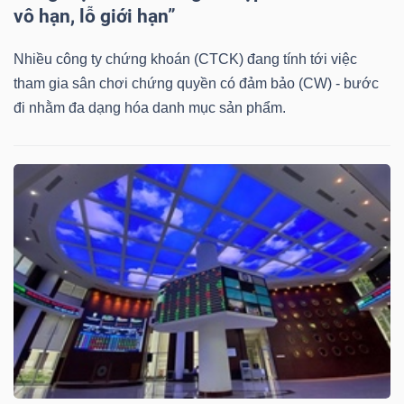
DỊCH
vô hạn, lỗ giới hạn”
VỤ
TRUYỀN
Nhiều công ty chứng khoán (CTCK) đang tính tới việc
THÔNG
tham gia sân chơi chứng quyền có đảm bảo (CW) - bước
đi nhằm đa dạng hóa danh mục sản phẩm.
TIỆN
ÍCH
BẤT
ĐỘNG
SẢN