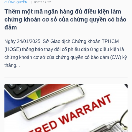
CHỨNG QUYỀN
03/02 12:52
Mã
Thêm một mã ngân hàng đủ điều kiện làm
chứng
chứng khoán cơ sở của chứng quyền có bảo
khoán
đảm
(-)
Ngày 24/01/2025, Sở Giao dịch Chứng khoán TPHCM
Tất cả
Cổ phiếu
Chỉ số
Chứng chỉ quỹ
Chứng 
(HOSE) thông báo thay đổi cổ phiếu đáp ứng điều kiện là
chứng khoán cơ sở của chứng quyền có bảo đảm (CW) kỳ
Lãnh
tháng...
đạo
(-)
Tất cả
Người nội bộ
Người liên quan
Cổ đông lớn
Tin
tức
(-)