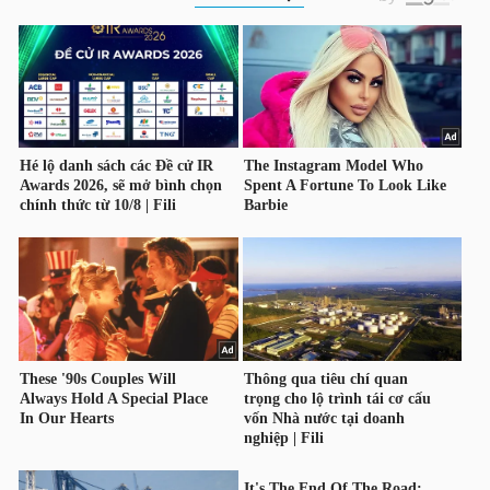
HÀNG
HÓA
KINH
TẾ
THẾ
GIỚI
ĐÔNG
DƯƠNG