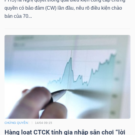
quyền có bảo đảm (CW) lần đầu, nêu rõ điều kiện chào
bán của 70...
TÀI
CHÍNH
CÔNG
NGHỆ
THÔNG
TIN
CHỨNG QUYỀN
14/04 09:15
Hàng loạt CTCK tính gia nhập sân chơi “lời