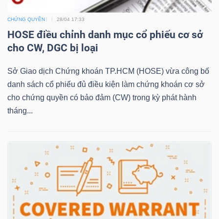
CHỨNG QUYỀN
28/04 17:33
HOSE điều chỉnh danh mục cổ phiếu cơ sở
NGÀNH
cho CW, DGC bị loại
Sở Giao dịch Chứng khoán TP.HCM (HOSE) vừa công bố
DOANH
danh sách cổ phiếu đủ điều kiện làm chứng khoán cơ sở
NGHIỆP
cho chứng quyền có bảo đảm (CW) trong kỳ phát hành
tháng...
CỔ
PHIẾU
PHÁI
SINH