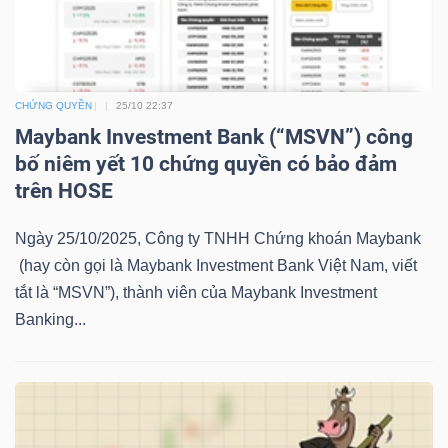
LIỆU
Ngành
(-)
CHỨNG QUYỀN
25/10 22:37
Maybank Investment Bank (“MSVN”) công
VS-
bố niêm yết 10 chứng quyền có bảo đảm
SECTOR
trên HOSE
Ngày 25/10/2025, Công ty TNHH Chứng khoán Maybank
(hay còn gọi là Maybank Investment Bank Việt Nam, viết
tắt là “MSVN”), thành viên của Maybank Investment
NĂNG
Banking...
LƯỢNG