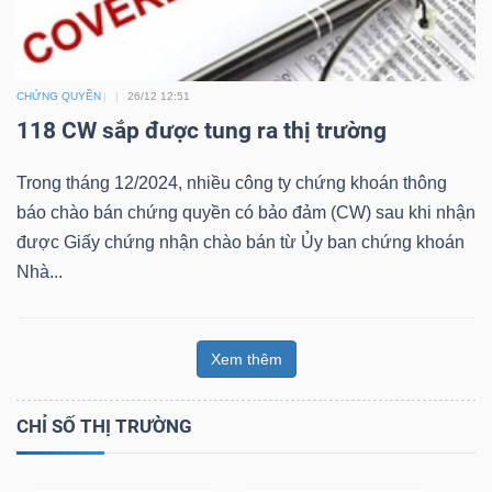
Bài
viết
CHỨNG QUYỀN
26/12 12:51
của
118 CW sắp được tung ra thị trường
tác
giả
Trong tháng 12/2024, nhiều công ty chứng khoán thông
(-)
báo chào bán chứng quyền có bảo đảm (CW) sau khi nhận
được Giấy chứng nhận chào bán từ Ủy ban chứng khoán
Báo
Nhà...
cáo
phân
tích
Xem thêm
(-)
CHỈ SỐ THỊ TRƯỜNG
Thuật