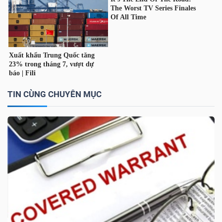
TÀI
CHÍNH
CÁ
NHÂN
TIN CÙNG CHUYÊN MỤC
PHÂN
TÍCH
VIETSTOCKFINANCE
VĨ
MÔ