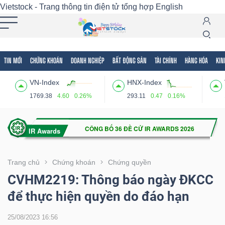
Vietstock - Trang thông tin điện tử tổng hợp
English
TIN MỚI
CHỨNG KHOÁN
DOANH NGHIỆP
BẤT ĐỘNG SẢN
TÀI CHÍNH
HÀNG HÓA
KIN
Tất cả
Tính năng
Ngành
Mã chứng khoán
Lãnh
VN-Index
HNX-Index
Tính
1769.38
4.60
0.26%
293.11
0.47
0.16%
năng
(-)
VIETSTOCK
Trang chủ
Chứng khoán
Chứng quyền
CVHM2219: Thông báo ngày ĐKCC
để thực hiện quyền do đáo hạn
CHỨNG
KHOÁN
25/08/2023 16:56