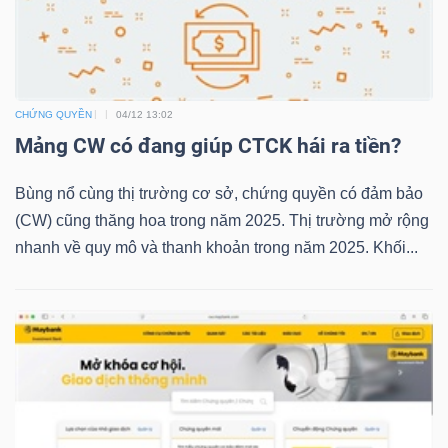
TRÁI
PHIẾU
CHỨNG QUYỀN
04/12 13:02
Mảng CW có đang giúp CTCK hái ra tiền?
Bùng nổ cùng thị trường cơ sở, chứng quyền có đảm bảo
CÔNG
(CW) cũng thăng hoa trong năm 2025. Thị trường mở rộng
CỤ
nhanh về quy mô và thanh khoản trong năm 2025. Khối...
ĐẦU
TƯ
TRUY
XUẤT
DỮ