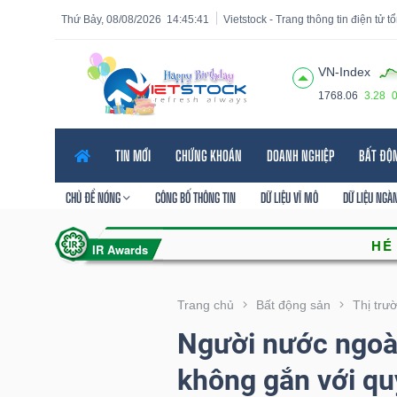
Thứ Bảy, 08/08/2026
14:45:43
Vietstock - Trang thông tin điện tử 
VN-Index
1768.06
3.28
Tất cả
Tính năng
Ngành
Mã chứng khoán
Lãnh
TIN MỚI
CHỨNG KHOÁN
DOANH NGHIỆP
BẤT ĐỘ
Tính
năng
CHỦ ĐỀ NÓNG
CÔNG BỐ THÔNG TIN
DỮ LIỆU VĨ MÔ
DỮ LIỆU NGÀ
(-)
VIETSTOCK
Trang chủ
Bất động sản
Thị trư
Người nước ngoà
CHỨNG
không gắn với qu
KHOÁN