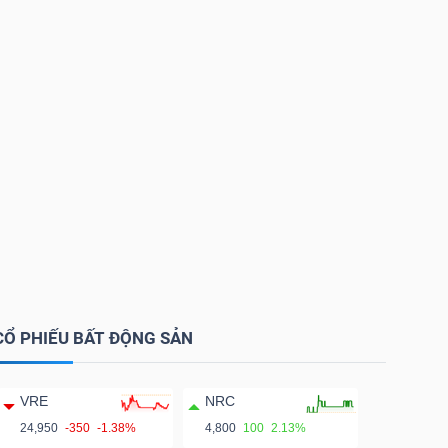
CỔ PHIẾU BẤT ĐỘNG SẢN
VRE
NRC
24,950
-350
-1.38%
4,800
100
2.13%