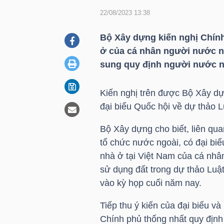
22/08/2023 13:38
DOANH
Bộ Xây dựng kiến nghị Chín
NGHIỆP
ở của cá nhân người nước n
sung quy định người nước ng
Kiến nghị trên được Bộ Xây dựng 
BẤT
đại biểu Quốc hội về dự thảo L
ĐỘNG
SẢN
Bộ Xây dựng cho biết, liên qu
tổ chức nước ngoài, có đại biể
nhà ở tại Việt Nam của cá nhâ
sử dụng đất trong dự thảo Luật
TÀI
vào kỳ họp cuối năm nay.
CHÍNH
Tiếp thu ý kiến của đại biểu v
Chính phủ thống nhất quy địn