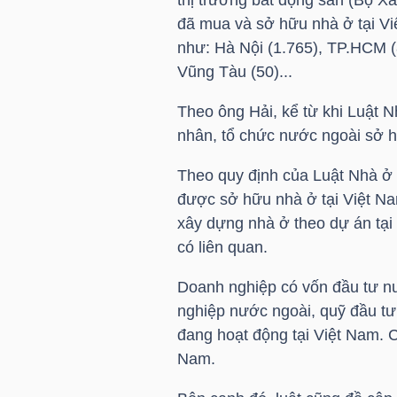
đã mua và sở hữu nhà ở tại Việ
như: Hà Nội (1.765),
TP.HCM
(
NGÀNH
Vũng Tàu (50)...
Theo ông Hải, kể từ khi Luật N
nhân, tổ chức nước ngoài sở h
DOANH
NGHIỆP
Theo quy định của Luật Nhà ở
được sở hữu nhà ở tại Việt N
xây dựng nhà ở theo dự án tại
có liên quan.
CỔ
PHIẾU
Doanh nghiệp có vốn đầu tư nư
nghiệp nước ngoài, quỹ đầu t
đang hoạt động tại Việt Nam.
Nam.
PHÁI
SINH