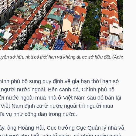
uyền sở hữu nhà có thời hạn và không được sở hữu đất. (Ảnh:
ính phủ bổ sung quy định về gia hạn thời hạn sở
i người nước ngoài. Bên cạnh đó, Chính phủ bổ
ời nước ngoài mua nhà ở Việt Nam sau đó bán lại
 Việt Nam định cư ở nước ngoài thì người mua
a vụ như công dân trong nước.
 đây, ông Hoàng Hải, Cục trưởng Cục Quản lý nhà và
y dựng) cho biết, các tổ chức, cá nhân nước ngoài