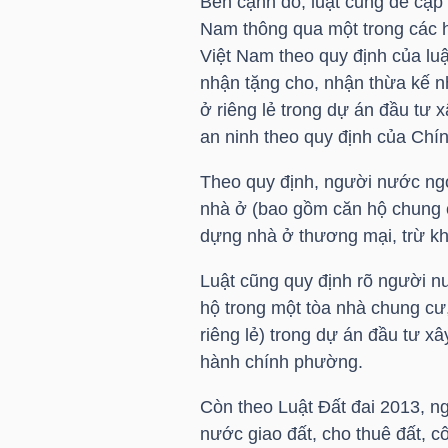
Bên cạnh đó, luật cũng đề cập
Nam thông qua một trong các h
Việt Nam theo quy định của luậ
TRÁI
nhận tặng cho, nhận thừa kế 
ở riêng lẻ trong dự án đầu tư
PHIẾU
an ninh theo quy định của Chí
Theo quy định, người nước ng
CÔNG
nhà ở (bao gồm căn hộ chung c
CỤ
dựng nhà ở thương mại, trừ k
ĐẦU
Luật cũng quy định rõ người 
TƯ
hộ trong một tòa nhà chung cư
riêng lẻ) trong dự án đầu tư 
hành chính phường.
TRUY
Còn theo Luật Đất đai 2013, 
XUẤT
nước giao đất, cho thuê đất, 
DỮ