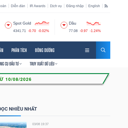
hoán
Diễn đàn
IR Awards
Dịch vụ
Đăng nhập
English
Spot Gold
Dầu
4341.71
-0.70
-0.02%
77.08
-0.97
-1.24%
HÂN
PHÂN TÍCH
ĐÔNG DƯƠNG
ÔNG CỤ ĐẦU TƯ
TRUY XUẤT DỮ LIỆU
ĐỌC NHIỀU NHẤT
03/08 19:37