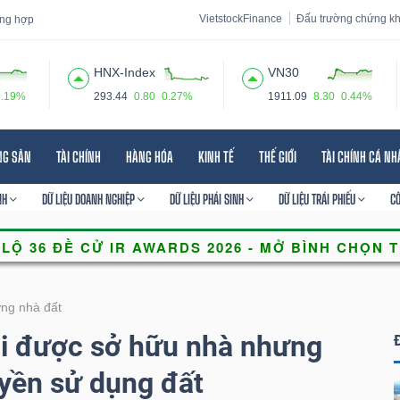
VietstockFinance
Đấu trường chứng k
tổng hợp
HNX-Index
VN30
0.19%
293.44
0.80
0.27%
1911.09
8.30
0.44%
 đạo
Tin tức
Báo cáo phân tích
Thuật ngữ
Dịch vụ
NG SẢN
TÀI CHÍNH
HÀNG HÓA
KINH TẾ
THẾ GIỚI
TÀI CHÍNH CÁ N
NH
DỮ LIỆU DOANH NGHIỆP
DỮ LIỆU PHÁI SINH
DỮ LIỆU TRÁI PHIẾU
C
ờng nhà đất
i được sở hữu nhà nhưng
yền sử dụng đất