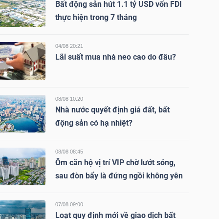
Bất động sản hút 1.1 tỷ USD vốn FDI
thực hiện trong 7 tháng
04/08 20:21
Lãi suất mua nhà neo cao do đâu?
08/08 10:20
Nhà nước quyết định giá đất, bất
động sản có hạ nhiệt?
08/08 08:45
Ôm căn hộ vị trí VIP chờ lướt sóng,
sau đòn bẩy là đứng ngồi không yên
07/08 09:00
Loạt quy định mới về giao dịch bất