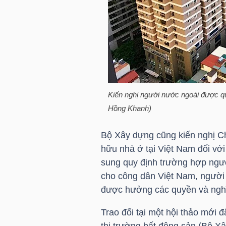
TÀI
CHÍNH
CÁ
NHÂN
Kiến nghị người nước ngoài được q
Hồng Khanh)
PHÂN
TÍCH
Bộ Xây dựng cũng kiến nghị Ch
VIETSTOCKFINANCE
hữu nhà ở tại Việt Nam đối vớ
sung quy định trường hợp ngư
cho công dân Việt Nam, người
được hưởng các quyền và nghĩ
VĨ
Trao đổi tại một hội thảo mới
MÔ
thị trường bất động sản (Bộ Xâ