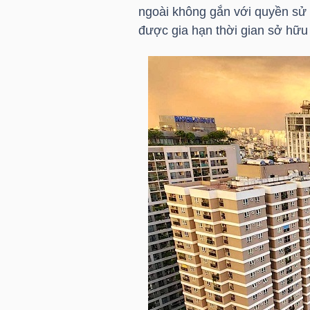
HÀNG
ngoài không gắn với quyền sử
HÓA
được gia hạn thời gian sở hữu 
KINH
TẾ
THẾ
GIỚI
ĐÔNG
DƯƠNG