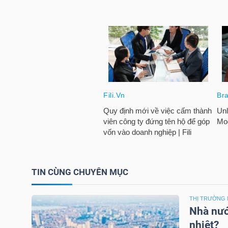
NGUYÊN
VẬT
LIỆU
CÔNG
NGHIỆP
TIN CÙNG CHUYÊN MỤC
TIÊU
DÙNG
THỊ TRƯỜNG 
KHÔNG
Nhà nướ
THIẾT
nhiệt?