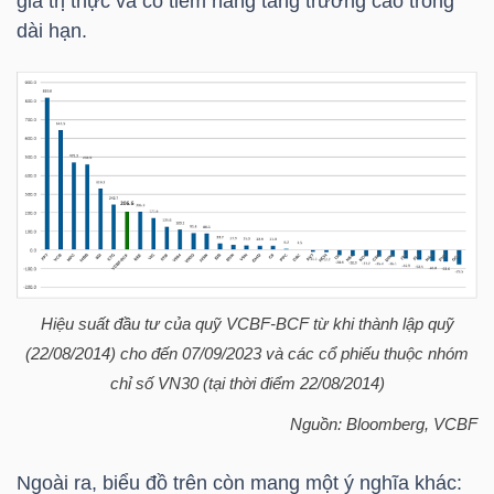
giá trị thực và có tiềm năng tăng trưởng cao trong
dài hạn.
TÀI
CHÍNH
CÁ
NHÂN
PHÂN
TÍCH
VIETSTOCKFINANCE
Hiệu suất đầu tư của quỹ VCBF-BCF từ khi thành lập quỹ
(22/08/2014) cho đến 07/09/2023 và các cổ phiếu thuộc nhóm
chỉ số
VN30
(tại thời điểm 22/08/2014)
Nguồn: Bloomberg,
VCBF
VĨ
MÔ
Ngoài ra, biểu đồ trên còn mang một ý nghĩa khác: