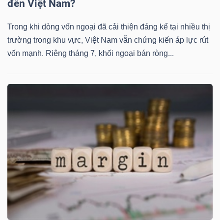
đến Việt Nam?
Trong khi dòng vốn ngoại đã cải thiện đáng kể tại nhiều thị
trường trong khu vực, Việt Nam vẫn chứng kiến áp lực rút
Dữ
vốn mạnh. Riêng tháng 7, khối ngoại bán ròng...
liệu
tài
chính