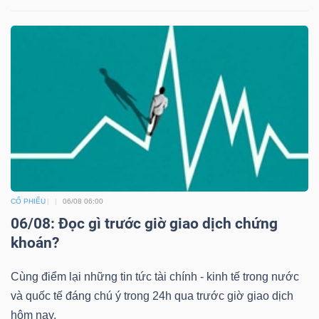
Bài
viết
của
tác
giả
(-)
Báo
cáo
CỔ PHIẾU
06/08 06:00
phân
06/08: Đọc gì trước giờ giao dịch chứng
tích
khoán?
(-)
Cùng điểm lại những tin tức tài chính - kinh tế trong nước
và quốc tế đáng chú ý trong 24h qua trước giờ giao dịch
Thuật
hôm nay.