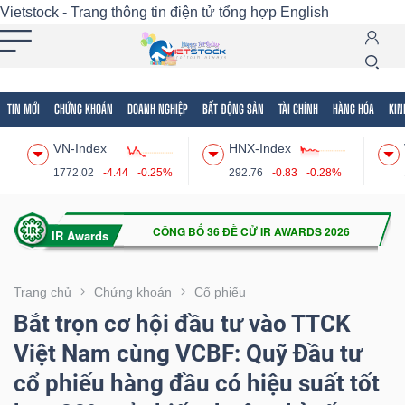
Vietstock - Trang thông tin điện tử tổng hợp
English
TIN MỚI
CHỨNG KHOÁN
DOANH NGHIỆP
BẤT ĐỘNG SẢN
TÀI CHÍNH
HÀNG HÓA
KIN
Tất cả
Tính năng
Ngành
Mã chứng khoán
Lãnh
VN-Index
HNX-Index
Tính
1772.02
-4.44
-0.25%
292.76
-0.83
-0.28%
năng
(-)
VIETSTOCK
Trang chủ
Chứng khoán
Cổ phiếu
Bắt trọn cơ hội đầu tư vào TTCK
Việt Nam cùng VCBF: Quỹ Đầu tư
CHỨNG
cổ phiếu hàng đầu có hiệu suất tốt
KHOÁN