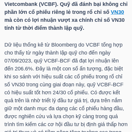
HÀNG
Vietcombank (
VCBF
). Quỹ đã đánh bại không chỉ
phần lớn cổ phiếu riêng lẻ trong rổ chỉ số
HÓA
VN30
mà còn có lợi nhuận vượt xa chính chỉ số
VN30
tính từ thời điểm thành lập quỹ.
KINH
Dữ liệu thống kê từ Bloomberg do
VCBF
tổng hợp
TẾ
cho thấy từ ngày thành lập quỹ cho đến ngày
07/09/2023, quỹ VCBF-BCF đã đạt lợi nhuận lên
đến 206.6%. Đây là một con số ấn tượng, đặc biệt
THẾ
khi so sánh với hiệu suất các cổ phiếu trong rổ chỉ
GIỚI
số
VN30
trong cùng giai đoạn này, quỹ VCBF-BCF
có hiệu suất tốt hơn 24/30 cổ phiếu. Có được kết
quả trên là nhờ triết lý đầu tư giá trị, dựa trên nắm
giữ một danh mục đa dạng các cổ phiếu hàng đầu,
ĐÔNG
được nghiên cứu và lựa chọn kỹ càng trong quá
DƯƠNG
trình tìm kiếm các cơ hội đầu tư bị định giá thấp hơn