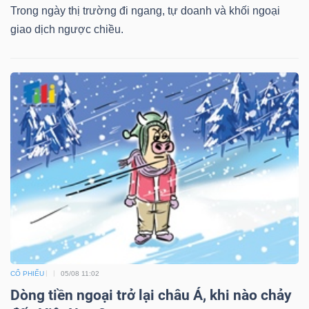
Trong ngày thị trường đi ngang, tự doanh và khối ngoại
giao dịch ngược chiều.
Công
cụ
đầu
tư
Truyền
thông
tài
CỔ PHIẾU
05/08 11:02
chính
Dòng tiền ngoại trở lại châu Á, khi nào chảy