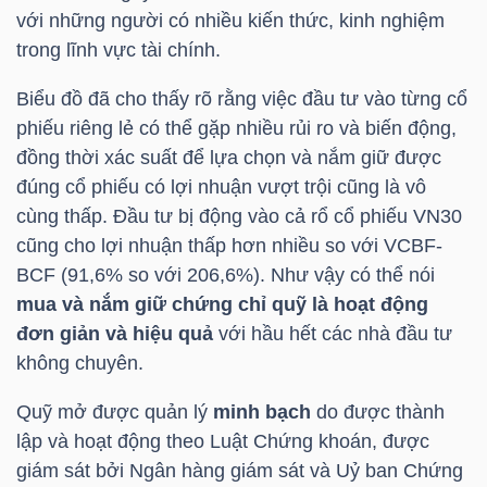
với những người có nhiều kiến thức, kinh nghiệm
trong lĩnh vực tài chính.
TRÁI
Biểu đồ đã cho thấy rõ rằng việc đầu tư vào từng cổ
PHIẾU
phiếu riêng lẻ có thể gặp nhiều rủi ro và biến động,
đồng thời xác suất để lựa chọn và nắm giữ được
đúng cổ phiếu có lợi nhuận vượt trội cũng là vô
cùng thấp. Đầu tư bị động vào cả rổ cổ phiếu
VN30
CÔNG
cũng cho lợi nhuận thấp hơn nhiều so với VCBF-
CỤ
BCF (91,6% so với 206,6%). Như vậy có thể nói
ĐẦU
mua và nắm giữ chứng chỉ quỹ là hoạt động
TƯ
đơn giản và hiệu quả
với hầu hết các nhà đầu tư
không chuyên.
Quỹ mở được quản lý
minh bạch
do được thành
TRUY
lập và hoạt động theo Luật Chứng khoán, được
XUẤT
giám sát bởi Ngân hàng giám sát và Uỷ ban Chứng
DỮ