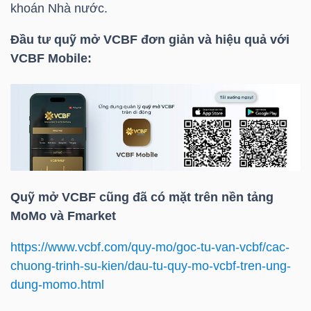
khoán Nhà nước.
LIỆU
Đầu tư quỹ mở
VCBF
đơn giản và hiệu quả với
Ngành
VCBF
Mobile:
(-)
VS-
SECTOR
Quỹ mở
VCBF
cũng đã có mặt trên nền tảng
MoMo và Fmarket
NĂNG
LƯỢNG
https://www.vcbf.com/quy-mo/goc-tu-van-vcbf/cac-
chuong-trinh-su-kien/dau-tu-quy-mo-vcbf-tren-ung-
dung-momo.html