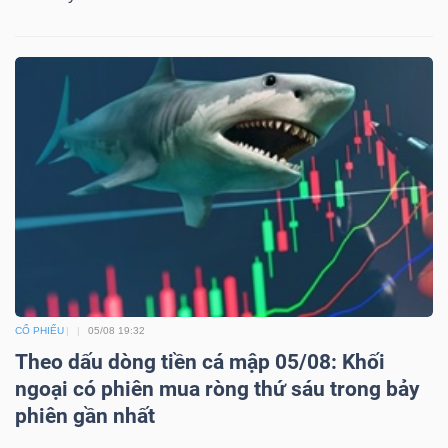
ngữ
(-)
Dịch
vụ
(-)
Đào
tạo
CỔ PHIẾU
05/08 19:32
Theo dấu dòng tiền cá mập 05/08: Khối
ngoại có phiên mua ròng thứ sáu trong bảy
Sách
phiên gần nhất
tài
chính