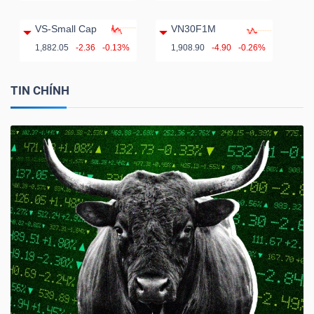
VS-Small Cap
VN30F1M
1,882.05
-2.36
-0.13%
1,908.90
-4.90
-0.26%
TIN CHÍNH