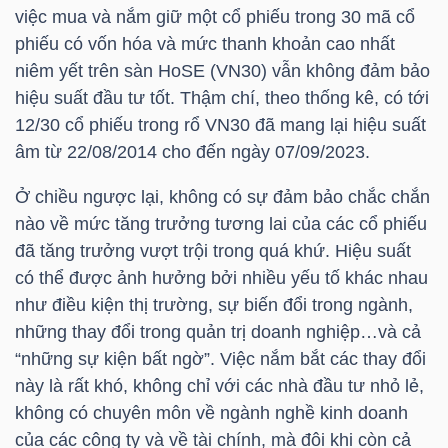
việc mua và nắm giữ một cổ phiếu trong 30 mã cổ
phiếu có vốn hóa và mức thanh khoản cao nhất
niêm yết trên sàn HoSE (
VN30
) vẫn không đảm bảo
NGÀNH
hiệu suất đầu tư tốt. Thậm chí, theo thống kê, có tới
12/30 cổ phiếu trong rổ
VN30
đã mang lại hiệu suất
âm từ 22/08/2014 cho đến ngày 07/09/2023.
DOANH
NGHIỆP
Ở chiều ngược lại, không có sự đảm bảo chắc chắn
nào về mức tăng trưởng tương lai của các cổ phiếu
đã tăng trưởng vượt trội trong quá khứ. Hiệu suất
có thể được ảnh hưởng bởi nhiều yếu tố khác nhau
CỔ
như điều kiện thị trường, sự biến đổi trong ngành,
PHIẾU
những thay đổi trong quản trị doanh nghiệp…và cả
“những sự kiện bất ngờ”. Việc nắm bắt các thay đổi
này là rất khó, không chỉ với các nhà đầu tư nhỏ lẻ,
PHÁI
không có chuyên môn về ngành nghề kinh doanh
SINH
của các công ty và về tài chính, mà đôi khi còn cả