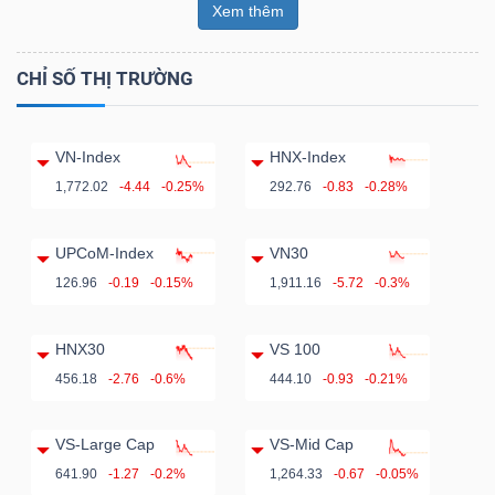
Xem thêm
CHỈ SỐ THỊ TRƯỜNG
VN-Index
HNX-Index
1,772.02
-4.44
-0.25%
292.76
-0.83
-0.28%
UPCoM-Index
VN30
126.96
-0.19
-0.15%
1,911.16
-5.72
-0.3%
HNX30
VS 100
456.18
-2.76
-0.6%
444.10
-0.93
-0.21%
VS-Large Cap
VS-Mid Cap
641.90
-1.27
-0.2%
1,264.33
-0.67
-0.05%