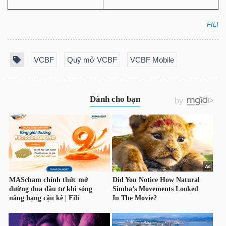
YẾU
FILI
VCBF
Quỹ mở VCBF
VCBF Mobile
TIÊU
DÙNG
THIẾT
YẾU
CHĂM
SÓC
SỨC
KHỎE