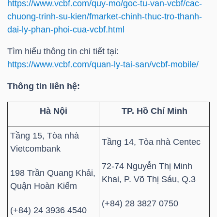
https://www.vcbf.com/quy-mo/goc-tu-van-vcbf/cac-
NGUYÊN
chuong-trinh-su-kien/fmarket-chinh-thuc-tro-thanh-
VẬT
dai-ly-phan-phoi-cua-vcbf.html
LIỆU
Tìm hiểu thông tin chi tiết tại:
https://www.vcbf.com/quan-ly-tai-san/vcbf-mobile/
Thông tin liên hệ:
CÔNG
NGHIỆP
Hà Nội
TP. Hồ Chí Minh
Tầng 15, Tòa nhà
Tầng 14, Tòa nhà Centec
Vietcombank
72-74 Nguyễn Thị Minh
TIÊU
198 Trần Quang Khải,
Khai, P. Võ Thị Sáu, Q.3
DÙNG
Quận Hoàn Kiếm
KHÔNG
(+84) 28 3827 0750
THIẾT
(+84) 24 3936 4540