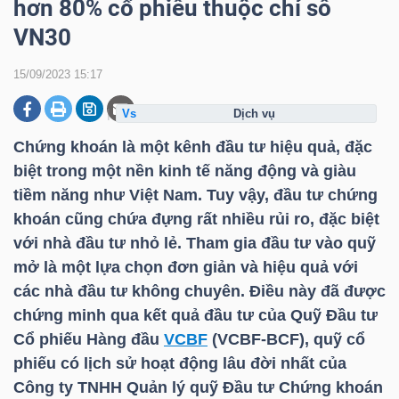
hơn 80% cổ phiếu thuộc chỉ số
VN30
DOANH
15/09/2023 15:17
NGHIỆP
dịch vụ
Chứng khoán là một kênh đầu tư hiệu quả, đặc
BẤT
biệt trong một nền kinh tế năng động và giàu
tiềm năng như Việt Nam. Tuy vậy, đầu tư chứng
ĐỘNG
khoán cũng chứa đựng rất nhiều rủi ro, đặc biệt
SẢN
với nhà đầu tư nhỏ lẻ. Tham gia đầu tư vào quỹ
mở là một lựa chọn đơn giản và hiệu quả với
các nhà đầu tư không chuyên. Điều này đã được
TÀI
chứng minh qua kết quả đầu tư của Quỹ Đầu tư
CHÍNH
Cổ phiếu Hàng đầu
VCBF
(VCBF-BCF), quỹ cổ
phiếu có lịch sử hoạt động lâu đời nhất của
Công ty TNHH Quản lý quỹ Đầu tư Chứng khoán