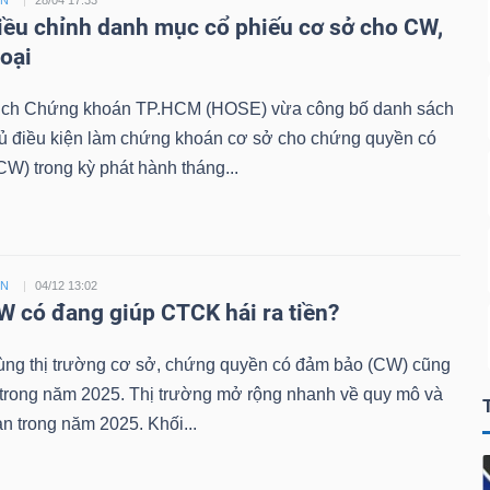
ỀN
28/04 17:33
ều chỉnh danh mục cổ phiếu cơ sở cho CW,
loại
ịch Chứng khoán TP.HCM (HOSE) vừa công bố danh sách
đủ điều kiện làm chứng khoán cơ sở cho chứng quyền có
W) trong kỳ phát hành tháng...
ỀN
04/12 13:02
 có đang giúp CTCK hái ra tiền?
ùng thị trường cơ sở, chứng quyền có đảm bảo (CW) cũng
 trong năm 2025. Thị trường mở rộng nhanh về quy mô và
n trong năm 2025. Khối...