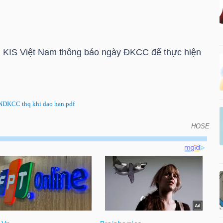
 KIS Việt Nam thông báo ngày ĐKCC để thực hiện
DKCC thq khi dao han.pdf
HOSE
CC để thực hiện quyền khi đáo hạn