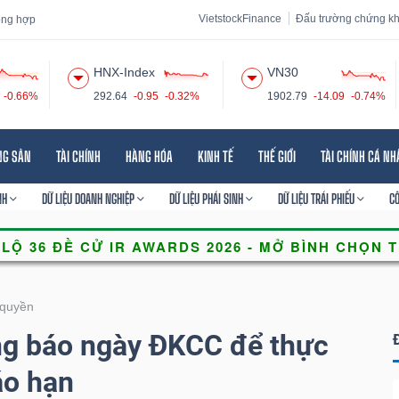
VietstockFinance
Đấu trường chứng k
tổng hợp
HNX-Index
VN30
-0.66%
292.64
-0.95
-0.32%
1902.79
-14.09
-0.74%
 đạo
Tin tức
Báo cáo phân tích
Thuật ngữ
Dịch vụ
NG SẢN
TÀI CHÍNH
HÀNG HÓA
KINH TẾ
THẾ GIỚI
TÀI CHÍNH CÁ N
NH
DỮ LIỆU DOANH NGHIỆP
DỮ LIỆU PHÁI SINH
DỮ LIỆU TRÁI PHIẾU
C
quyền
g báo ngày ĐKCC để thực
áo hạn