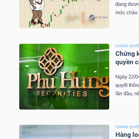
đang được 
mức chào b
TRÁI
PHIẾU
CHỨNG QUY
Chứng k
quyền 
CÔNG
CỤ
Ngày 22/0
ĐẦU
quyết thô
TƯ
lần đầu, n
TRUY
XUẤT
CHỨNG QUY
Hàng lo
DỮ