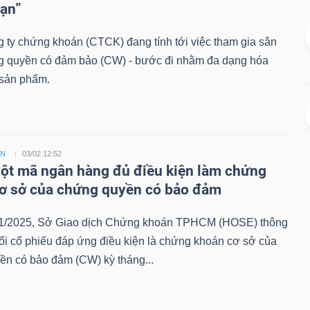
hạn”
 ty chứng khoán (CTCK) đang tính tới việc tham gia sân
g quyền có đảm bảo (CW) - bước đi nhằm đa dạng hóa
sản phẩm.
ỀN
03/02 12:52
t mã ngân hàng đủ điều kiện làm chứng
ơ sở của chứng quyền có bảo đảm
1/2025, Sở Giao dịch Chứng khoán TPHCM (HOSE) thông
ổi cổ phiếu đáp ứng điều kiện là chứng khoán cơ sở của
ền có bảo đảm (CW) kỳ tháng...