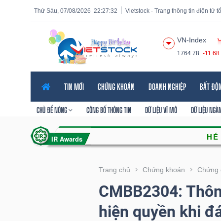
Thứ Sáu, 07/08/2026
22:27:33
Vietstock - Trang thông tin điện tử 
VN-Index
1764.78
-11.68
Tất cả
Tính năng
Ngành
Mã chứng khoán
Lãnh
TIN MỚI
CHỨNG KHOÁN
DOANH NGHIỆP
BẤT ĐỘ
Tính
năng
CHỦ ĐỀ NÓNG
CÔNG BỐ THÔNG TIN
DỮ LIỆU VĨ MÔ
DỮ LIỆU NGÀ
(-)
VIETSTOCK
Trang chủ
Chứng khoán
Chứng 
CMBB2304: Thôn
CHỨNG
hiện quyền khi đ
KHOÁN