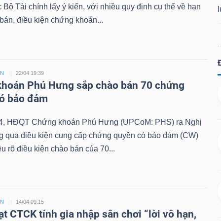
Bộ Tài chính lấy ý kiến, với nhiều quy định cụ thể về hạn
án, điều kiện chứng khoán...
ỀN
22/04 19:39
hoán Phú Hưng sắp chào bán 70 chứng
có bảo đảm
4, HĐQT Chứng khoán Phú Hưng (UPCoM: PHS) ra Nghị
ng qua điều kiện cung cấp chứng quyền có bảo đảm (CW)
êu rõ điều kiện chào bán của 70...
ỀN
14/04 09:15
ạt CTCK tính gia nhập sân chơi “lời vô hạn,