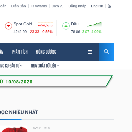
hoán
Diễn đàn
IR Awards
Dịch vụ
Đăng nhập
English
Spot Gold
Dầu
4241.99
-23.33
-0.55%
78.06
3.07
4.09%
HÂN
PHÂN TÍCH
ĐÔNG DƯƠNG
ÔNG CỤ ĐẦU TƯ
TRUY XUẤT DỮ LIỆU
ĐỌC NHIỀU NHẤT
02/08 19:00