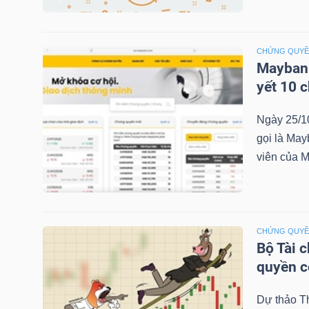
NGÀNH
CHỨNG QUY
Maybank
yết 10 
DOANH
Ngày 25/1
NGHIỆP
gọi là May
viên của M
CỔ
PHIẾU
CHỨNG QUY
Bộ Tài 
quyền 
PHÁI
Dự thảo T
SINH