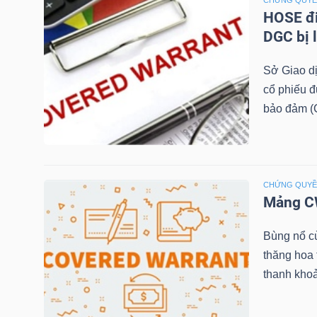
CHỨNG QUY
HOSE đi
TÀI
DGC bị 
CHÍNH
Sở Giao d
CÁ
cổ phiếu 
NHÂN
bảo đảm (C
PHÂN
TÍCH
CHỨNG QUY
Mảng CW
VIETSTOCKFINANCE
Bùng nổ c
thăng hoa
thanh khoả
VĨ
MÔ