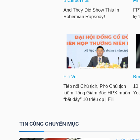
HÀNG
HÓA
KINH
TẾ
THẾ
GIỚI
ĐÔNG
TIN CÙNG CHUYÊN MỤC
DƯƠNG