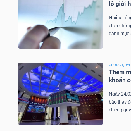
lỗ giới 
LIỆU
Nhiều công
Ngành
chơi chứn
(-)
danh mục 
VS-
SECTOR
CHỨNG QUY
Thêm mộ
khoán c
NĂNG
Ngày 24/0
LƯỢNG
báo thay đ
chứng quy