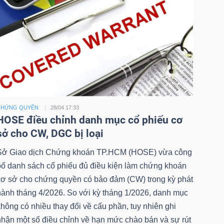
CHỨNG QUYỀN
28/04 17:33
HOSE điều chỉnh danh mục cổ phiếu cơ
sở cho CW, DGC bị loại
Sở Giao dịch Chứng khoán TP.HCM (HOSE) vừa công
bố danh sách cổ phiếu đủ điều kiện làm chứng khoán
cơ sở cho chứng quyền có bảo đảm (CW) trong kỳ phát
hành tháng 4/2026. So với kỳ tháng 1/2026, danh mục
hông có nhiều thay đổi về cấu phần, tuy nhiên ghi
nhận một số điều chỉnh về hạn mức chào bán và sự rút