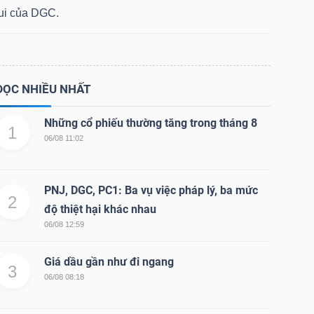
lui của DGC.
ĐỌC NHIỀU NHẤT
Những cổ phiếu thường tăng trong tháng 8
1
06/08 11:02
PNJ, DGC, PC1: Ba vụ việc pháp lý, ba mức
2
độ thiệt hại khác nhau
06/08 12:59
Giá dầu gần như đi ngang
3
06/08 08:18