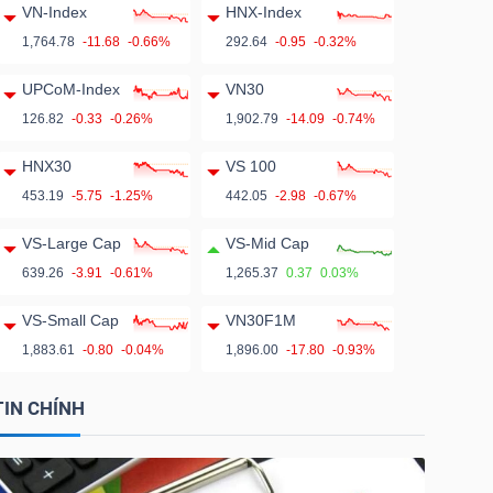
VN-Index
HNX-Index
1,764.78
-11.68
-0.66%
292.64
-0.95
-0.32%
UPCoM-Index
VN30
126.82
-0.33
-0.26%
1,902.79
-14.09
-0.74%
HNX30
VS 100
453.19
-5.75
-1.25%
442.05
-2.98
-0.67%
VS-Large Cap
VS-Mid Cap
639.26
-3.91
-0.61%
1,265.37
0.37
0.03%
VS-Small Cap
VN30F1M
1,883.61
-0.80
-0.04%
1,896.00
-17.80
-0.93%
TIN CHÍNH