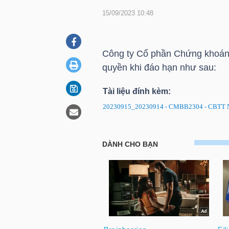
15/09/2023 10:48
DOANH
NGHIỆP
Công ty Cổ phần Chứng khoán
quyền khi đáo hạn như sau:
Tài liệu đính kèm:
BẤT
20230915_20230914 - CMBB2304 - CBTT N
ĐỘNG
SẢN
CMBB2304: Thông báo ngày ĐK
TÀI
CHÍNH