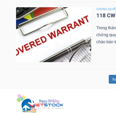
NGUYÊN
CHỨNG QUY
VẬT
118 CW 
LIỆU
Trong thá
chứng quy
chào bán 
CÔNG
NGHIỆP
X
TIÊU
DÙNG
KHÔNG
THIẾT