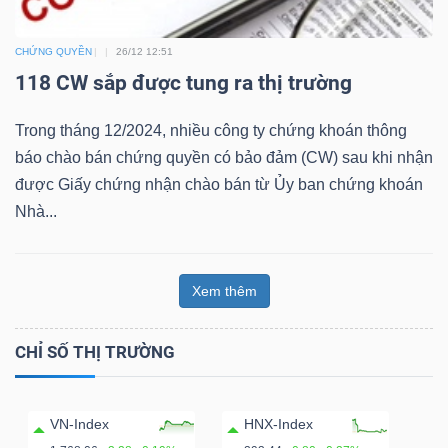
Bài
CHỨNG QUYỀN
26/12 12:51
viết
118 CW sắp được tung ra thị trường
của
tác
Trong tháng 12/2024, nhiều công ty chứng khoán thông
giả
báo chào bán chứng quyền có bảo đảm (CW) sau khi nhận
(-)
được Giấy chứng nhận chào bán từ Ủy ban chứng khoán
Nhà...
Báo
cáo
Xem thêm
phân
tích
CHỈ SỐ THỊ TRƯỜNG
(-)
Thuật
VN-Index
HNX-Index