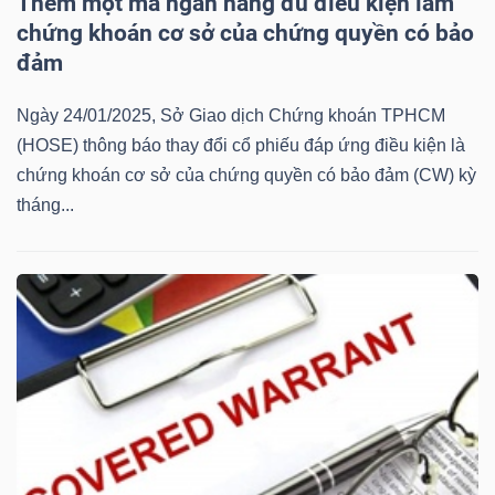
Thêm một mã ngân hàng đủ điều kiện làm
Mã
chứng khoán cơ sở của chứng quyền có bảo
chứng
đảm
khoán
Ngày 24/01/2025, Sở Giao dịch Chứng khoán TPHCM
(-)
(HOSE) thông báo thay đổi cổ phiếu đáp ứng điều kiện là
Tất cả
Cổ phiếu
Chỉ số
Chứng chỉ quỹ
Chứng 
chứng khoán cơ sở của chứng quyền có bảo đảm (CW) kỳ
tháng...
Lãnh
đạo
(-)
Tất cả
Người nội bộ
Người liên quan
Cổ đông lớn
Tin
tức
(-)