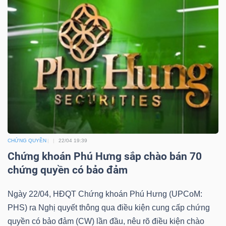
YẾU
TIÊU
DÙNG
THIẾT
YẾU
CHỨNG QUYỀN
22/04 19:39
Chứng khoán Phú Hưng sắp chào bán 70
chứng quyền có bảo đảm
CHĂM
SÓC
Ngày 22/04, HĐQT Chứng khoán Phú Hưng (UPCoM:
SỨC
PHS) ra Nghị quyết thông qua điều kiện cung cấp chứng
KHỎE
quyền có bảo đảm (CW) lần đầu, nêu rõ điều kiện chào