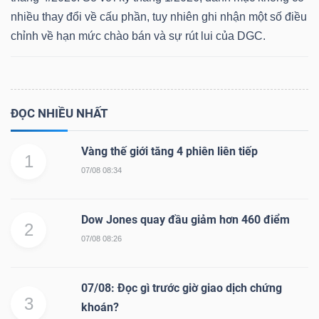
nhiều thay đổi về cấu phần, tuy nhiên ghi nhận một số điều
chỉnh về hạn mức chào bán và sự rút lui của DGC.
Dữ
liệu
tài
ĐỌC NHIỀU NHẤT
chính
Vàng thế giới tăng 4 phiên liên tiếp
1
07/08 08:34
Dow Jones quay đầu giảm hơn 460 điểm
2
07/08 08:26
07/08: Đọc gì trước giờ giao dịch chứng
3
khoán?