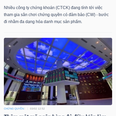
DỊCH
Nhiều công ty chứng khoán (CTCK) đang tính tới việc
VỤ
tham gia sân chơi chứng quyền có đảm bảo (CW) - bước
TRUYỀN
đi nhằm đa dạng hóa danh mục sản phẩm.
THÔNG
TIỆN
ÍCH
BẤT
ĐỘNG
SẢN
CHỨNG QUYỀN
03/02 12:52