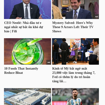
HÀNG
HÓA
KINH
TẾ
THẾ
GIỚI
ĐÔNG
DƯƠNG