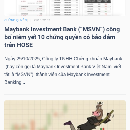
LIỆU
Ngành
CHỨNG QUYỀN
25/10 22:37
(-)
Maybank Investment Bank (“MSVN”) công
bố niêm yết 10 chứng quyền có bảo đảm
VS-
trên HOSE
SECTOR
Ngày 25/10/2025, Công ty TNHH Chứng khoán Maybank
(hay còn gọi là Maybank Investment Bank Việt Nam, viết
tắt là “MSVN”), thành viên của Maybank Investment
Banking...
NĂNG
LƯỢNG