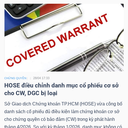
Công
cụ
đầu
tư
28/04 17:33
CHỨNG QUYỀN
HOSE điều chỉnh danh mục cổ phiếu cơ sở
cho CW, DGC bị loại
Truyền
thông
Sở Giao dịch Chứng khoán TP.HCM (HOSE) vừa công bố
tài
danh sách cổ phiếu đủ điều kiện làm chứng khoán cơ sở
chính
cho chứng quyền có bảo đảm (CW) trong kỳ phát hành
tháng 4/2026. So với kỳ tháng 1/2026, danh mục không có