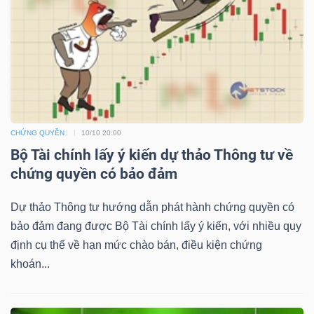
NGUYÊN
VẬT
LIỆU
CHỨNG QUYỀN
10/10 20:00
CÔNG
Bộ Tài chính lấy ý kiến dự thảo Thông tư về
NGHIỆP
chứng quyền có bảo đảm
Dự thảo Thông tư hướng dẫn phát hành chứng quyền có
bảo đảm đang được Bộ Tài chính lấy ý kiến, với nhiều quy
TIÊU
định cụ thể về hạn mức chào bán, điều kiện chứng
DÙNG
khoán...
KHÔNG
THIẾT