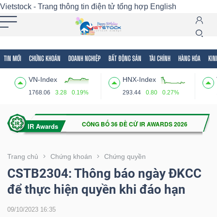
Vietstock - Trang thông tin điện tử tổng hợp
English
TIN MỚI
CHỨNG KHOÁN
DOANH NGHIỆP
BẤT ĐỘNG SẢN
TÀI CHÍNH
HÀNG HÓA
KIN
Tất cả
Tính năng
Ngành
Mã chứng khoán
Lãnh
VN-Index
HNX-Index
Tính
1768.06
3.28
0.19%
293.44
0.80
0.27%
năng
(-)
VIETSTOCK
Trang chủ
Chứng khoán
Chứng quyền
CSTB2304: Thông báo ngày ĐKCC
để thực hiện quyền khi đáo hạn
CHỨNG
KHOÁN
09/10/2023 16:35