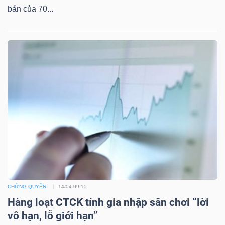
bán của 70...
TÀI
CHÍNH
CÔNG
NGHỆ
THÔNG
TIN
CHỨNG QUYỀN
14/04 09:15
Hàng loạt CTCK tính gia nhập sân chơi “lời
vô hạn, lỗ giới hạn”