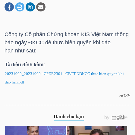
DOANH
NGHIỆP
Công ty Cổ phần Chứng khoán KIS Việt Nam thông
báo ngày ĐKCC để thực hiện quyền khi đáo
hạn như sau:
BẤT
Tài liệu đính kèm:
ĐỘNG
SẢN
20231009_20231009 - CPDR2301 - CBTT NDKCC thuc hien quyen khi
dao han.pdf
HOSE
CSTB2304: Thông báo ngày ĐKCC để thực hiện
TÀI
quyền khi đáo hạn
CHÍNH