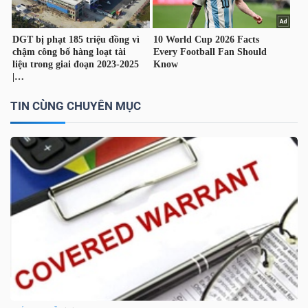
TÀI
CHÍNH
CÁ
NHÂN
TIN CÙNG CHUYÊN MỤC
PHÂN
TÍCH
VIETSTOCKFINANCE
VĨ
MÔ