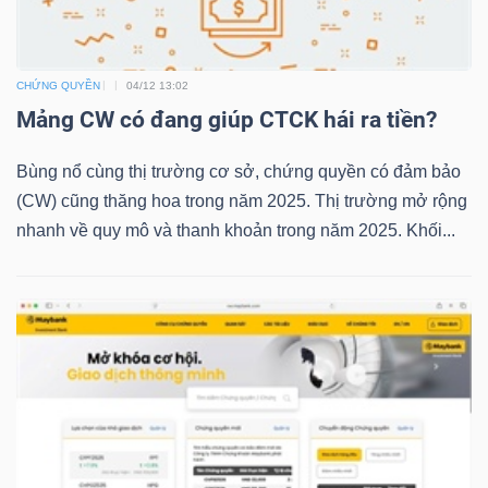
TRÁI
CHỨNG QUYỀN
04/12 13:02
Mảng CW có đang giúp CTCK hái ra tiền?
PHIẾU
Bùng nổ cùng thị trường cơ sở, chứng quyền có đảm bảo
(CW) cũng thăng hoa trong năm 2025. Thị trường mở rộng
CÔNG
nhanh về quy mô và thanh khoản trong năm 2025. Khối...
CỤ
ĐẦU
TƯ
TRUY
XUẤT
DỮ