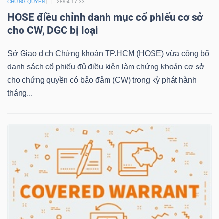
CHỨNG QUYỀN
28/04 17:33
HOSE điều chỉnh danh mục cổ phiếu cơ sở
cho CW, DGC bị loại
NGÀNH
Sở Giao dịch Chứng khoán TP.HCM (HOSE) vừa công bố
danh sách cổ phiếu đủ điều kiện làm chứng khoán cơ sở
cho chứng quyền có bảo đảm (CW) trong kỳ phát hành
DOANH
tháng...
NGHIỆP
CỔ
PHIẾU
PHÁI
SINH