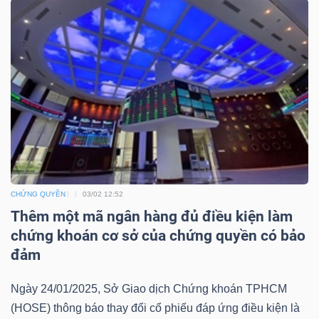
Mã
chứng
khoán
(-)
Tất cả
Cổ phiếu
Chỉ số
Chứng chỉ quỹ
Chứng 
Lãnh
đạo
(-)
CHỨNG QUYỀN
03/02 12:52
Thêm một mã ngân hàng đủ điều kiện làm
Tất cả
Người nội bộ
Người liên quan
Cổ đông lớn
chứng khoán cơ sở của chứng quyền có bảo
đảm
Tin
tức
Ngày 24/01/2025, Sở Giao dịch Chứng khoán TPHCM
(-)
(HOSE) thông báo thay đổi cổ phiếu đáp ứng điều kiện là