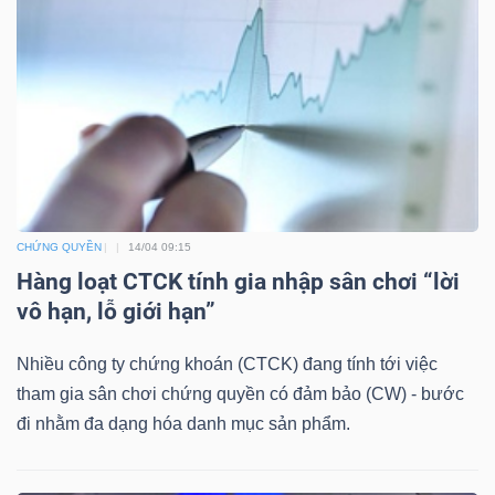
DỊCH
VỤ
TRUYỀN
THÔNG
TIỆN
CHỨNG QUYỀN
14/04 09:15
ÍCH
Hàng loạt CTCK tính gia nhập sân chơi “lời
vô hạn, lỗ giới hạn”
Nhiều công ty chứng khoán (CTCK) đang tính tới việc
tham gia sân chơi chứng quyền có đảm bảo (CW) - bước
BẤT
đi nhằm đa dạng hóa danh mục sản phẩm.
ĐỘNG
SẢN