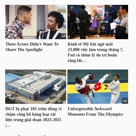
TÀI
CHÍNH
CÁ
NHÂN
PHÂN
TÍCH
VIETSTOCKFINANCE
VĨ
MÔ