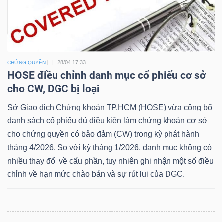
Dữ
liệu
28/04 17:33
CHỨNG QUYỀN
tài
HOSE điều chỉnh danh mục cổ phiếu cơ sở
cho CW, DGC bị loại
chính
Sở Giao dịch Chứng khoán TP.HCM (HOSE) vừa công bố
danh sách cổ phiếu đủ điều kiện làm chứng khoán cơ sở
cho chứng quyền có bảo đảm (CW) trong kỳ phát hành
tháng 4/2026. So với kỳ tháng 1/2026, danh mục không có
nhiều thay đổi về cấu phần, tuy nhiên ghi nhận một số điều
chỉnh về hạn mức chào bán và sự rút lui của DGC.