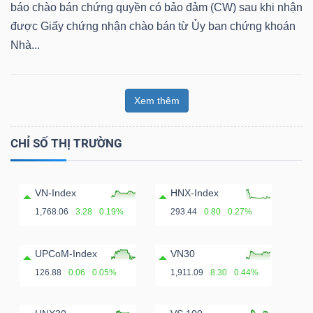
ngữ
báo chào bán chứng quyền có bảo đảm (CW) sau khi nhận
(-)
được Giấy chứng nhận chào bán từ Ủy ban chứng khoán
Nhà...
Dịch
vụ
Xem thêm
(-)
CHỈ SỐ THỊ TRƯỜNG
Đào
tạo
VN-Index
HNX-Index
1,768.06
3.28
0.19%
293.44
0.80
0.27%
UPCoM-Index
VN30
Sách
126.88
0.06
0.05%
1,911.09
8.30
0.44%
tài
chính