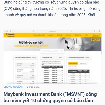
Bùng nổ cùng thị trường cơ sở, chứng quyền có đảm bảo
LIỆU
(CW) cũng thăng hoa trong năm 2025. Thị trường mở rộng
nhanh về quy mô và thanh khoản trong năm 2025. Khối...
Ngành
(-)
VS-
SECTOR
NĂNG
LƯỢNG
CHỨNG QUYỀN
25/10 22:37
Maybank Investment Bank (“MSVN”) công
bố niêm yết 10 chứng quyền có bảo đảm