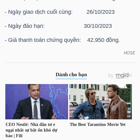
HÀNG
- Ngày giao dịch cuối cùng: 26/10/2023
HÓA
- Ngày đáo hạn: 30/10/2023
- Giá thanh toán chứng quyền: 42,950 đồng.
KINH
TẾ
HOSE
HOSE: Thông báo giá thanh toán vào ngày đáo hạn
của chứng quyền có bảo đảm Chứng quyền
CVIC2301
THẾ
GIỚI
ĐÔNG
DƯƠNG