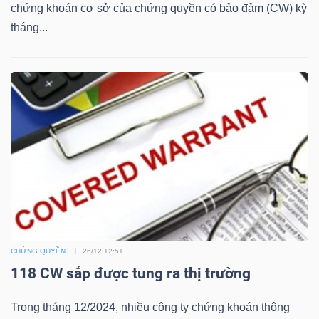
chứng khoán cơ sở của chứng quyền có bảo đảm (CW) kỳ
tháng...
Bài
viết
của
tác
giả
(-)
Báo
cáo
phân
tích
(-)
CHỨNG QUYỀN
26/12 12:51
118 CW sắp được tung ra thị trường
Thuật
Trong tháng 12/2024, nhiều công ty chứng khoán thông