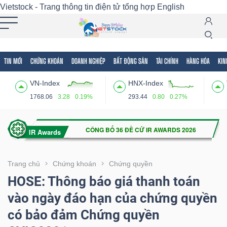
Vietstock - Trang thông tin điện tử tổng hợp
English
TIN MỚI
CHỨNG KHOÁN
DOANH NGHIỆP
BẤT ĐỘNG SẢN
TÀI CHÍNH
HÀNG HÓA
KIN
Tất cả
Tính năng
Ngành
Mã chứng khoán
Lãnh
VN-Index
HNX-Index
Tính
1768.06
3.28
0.19%
293.44
0.80
0.27%
năng
(-)
VIETSTOCK
Trang chủ
Chứng khoán
Chứng quyền
HOSE: Thông báo giá thanh toán
vào ngày đáo hạn của chứng quyền
CHỨNG
có bảo đảm Chứng quyền
KHOÁN