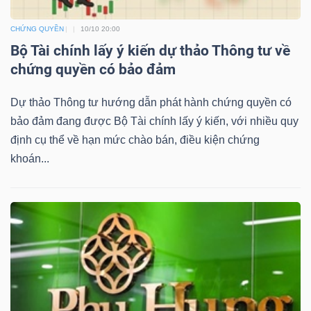
YẾU
CHỨNG QUYỀN
10/10 20:00
Bộ Tài chính lấy ý kiến dự thảo Thông tư về
chứng quyền có bảo đảm
TIÊU
Dự thảo Thông tư hướng dẫn phát hành chứng quyền có
DÙNG
bảo đảm đang được Bộ Tài chính lấy ý kiến, với nhiều quy
THIẾT
định cụ thể về hạn mức chào bán, điều kiện chứng
YẾU
khoán...
CHĂM
SÓC
SỨC
KHỎE