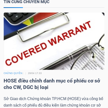
TIN CÙNG CHUYÊN MỤC
NGÀNH
DOANH
NGHIỆP
CỔ
CHỨNG QUYỀN
28/04 17:33
PHIẾU
HOSE điều chỉnh danh mục cổ phiếu cơ sở
cho CW, DGC bị loại
PHÁI
Sở Giao dịch Chứng khoán TP.HCM (HOSE) vừa công bố
SINH
danh sách cổ phiếu đủ điều kiện làm chứng khoán cơ sở