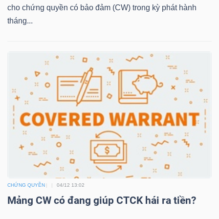
cho chứng quyền có bảo đảm (CW) trong kỳ phát hành
tháng...
TRÁI
PHIẾU
CÔNG
CỤ
ĐẦU
TƯ
TRUY
CHỨNG QUYỀN
04/12 13:02
XUẤT
Mảng CW có đang giúp CTCK hái ra tiền?
DỮ