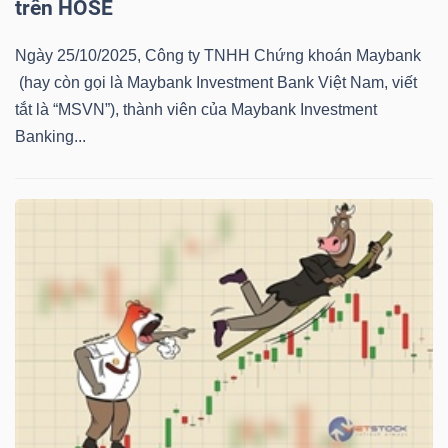
trên HOSE
NGUYÊN
VẬT
Ngày 25/10/2025, Công ty TNHH Chứng khoán Maybank
LIỆU
(hay còn gọi là Maybank Investment Bank Việt Nam, viết
tắt là “MSVN”), thành viên của Maybank Investment
Banking...
CÔNG
NGHIỆP
TIÊU
DÙNG
KHÔNG
THIẾT