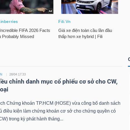
ỀN
28/04 17:33
ều chỉnh danh mục cổ phiếu cơ sở cho CW,
loại
ịch Chứng khoán TP.HCM (HOSE) vừa công bố danh sách
đủ điều kiện làm chứng khoán cơ sở cho chứng quyền có
W) trong kỳ phát hành tháng...