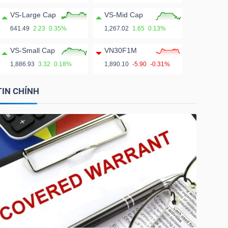
VS-Large Cap
VS-Mid Cap
641.49
2.23
0.35%
1,267.02
1.65
0.13%
VS-Small Cap
VN30F1M
1,886.93
3.32
0.18%
1,890.10
-5.90
-0.31%
TIN CHÍNH