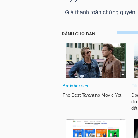
HÀNG
- Giá thanh toán chứng quyền
HÓA
HOSE: Thông báo giá thanh t
Chứng quyền CPDR2302
KINH
TẾ
THẾ
GIỚI
ĐÔNG
DƯƠNG