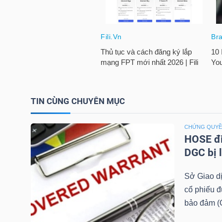
TÀI
CHÍNH
CÁ
NHÂN
TIN CÙNG CHUYÊN MỤC
PHÂN
TÍCH
CHỨNG QUY
HOSE đi
VIETSTOCKFINANCE
DGC bị 
Sở Giao d
cổ phiếu 
VĨ
bảo đảm (C
MÔ