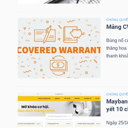
CHỨNG QUY
NGÀNH
Mảng CW
Bùng nổ c
DOANH
thăng hoa
NGHIỆP
thanh khoả
CỔ
PHIẾU
CHỨNG QUY
Maybank
yết 10 
PHÁI
Ngày 25/1
SINH