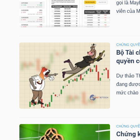
gọi là May
viên của M
TRÁI
PHIẾU
CHỨNG QUY
Bộ Tài 
quyền 
CÔNG
CỤ
Dự thảo T
ĐẦU
đang được 
TƯ
mức chào b
TRUY
XUẤT
CHỨNG QUY
Chứng k
DỮ