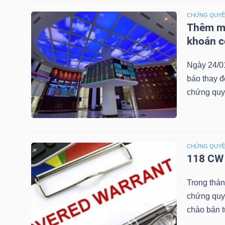
NGUYÊN
CHỨNG QUY
VẬT
Thêm mộ
LIỆU
khoán c
Ngày 24/0
báo thay đ
chứng quy
CÔNG
NGHIỆP
CHỨNG QUY
118 CW 
TIÊU
Trong thá
DÙNG
chứng quy
KHÔNG
chào bán 
THIẾT