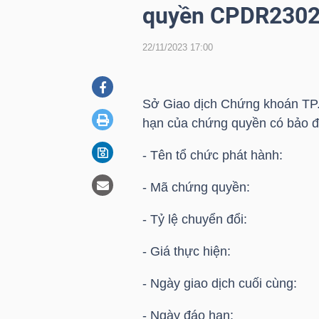
quyền CPDR230
22/11/2023 17:00
DOANH
NGHIỆP
Sở Giao dịch Chứng khoán TP.
hạn của chứng quyền có bảo 
BẤT
- Tên tổ chức phát hành:
ĐỘNG
SẢN
- Mã chứng quyền: 
- Tỷ lệ chuyển đổi: 
TÀI
- Giá thực hiện: 18
CHÍNH
- Ngày giao dịch cuối cùng
- Ngày đáo hạn: 23