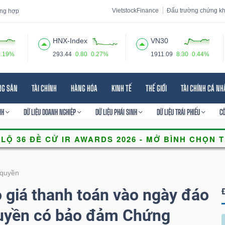
VietstockFinance
Đấu trường chứng k
tổng hợp
HNX-Index
VN30
0.19%
293.44
0.80
0.27%
1911.09
8.30
0.44%
 đạo
Tin tức
Báo cáo phân tích
Thuật ngữ
Dịch vụ
NG SẢN
TÀI CHÍNH
HÀNG HÓA
KINH TẾ
THẾ GIỚI
TÀI CHÍNH CÁ N
NH
DỮ LIỆU DOANH NGHIỆP
DỮ LIỆU PHÁI SINH
DỮ LIỆU TRÁI PHIẾU
C
quyền
giá thanh toán vào ngày đáo
uyền có bảo đảm Chứng