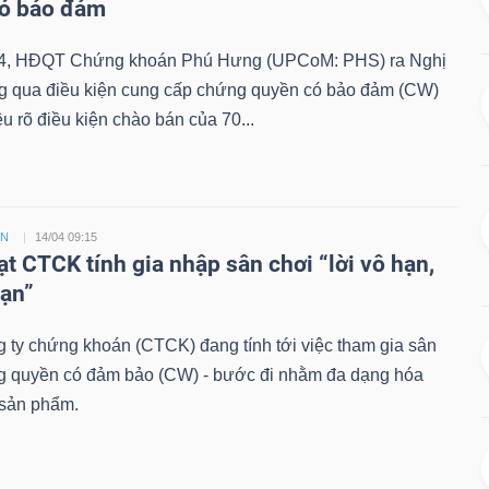
có bảo đảm
4, HĐQT Chứng khoán Phú Hưng (UPCoM: PHS) ra Nghị
ng qua điều kiện cung cấp chứng quyền có bảo đảm (CW)
êu rõ điều kiện chào bán của 70...
ỀN
14/04 09:15
ạt CTCK tính gia nhập sân chơi “lời vô hạn,
hạn”
 ty chứng khoán (CTCK) đang tính tới việc tham gia sân
g quyền có đảm bảo (CW) - bước đi nhằm đa dạng hóa
sản phẩm.