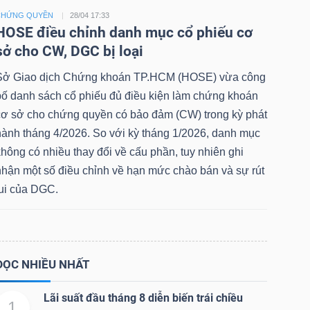
CHỨNG QUYỀN
28/04 17:33
HOSE điều chỉnh danh mục cổ phiếu cơ
sở cho CW, DGC bị loại
Sở Giao dịch Chứng khoán TP.HCM (HOSE) vừa công
bố danh sách cổ phiếu đủ điều kiện làm chứng khoán
cơ sở cho chứng quyền có bảo đảm (CW) trong kỳ phát
hành tháng 4/2026. So với kỳ tháng 1/2026, danh mục
hông có nhiều thay đổi về cấu phần, tuy nhiên ghi
nhận một số điều chỉnh về hạn mức chào bán và sự rút
lui của DGC.
ĐỌC NHIỀU NHẤT
Lãi suất đầu tháng 8 diễn biến trái chiều
1