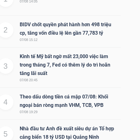
07/08 14:05
BIDV chốt quyền phát hành hơn 498 triệu
2
cp, tăng vốn điều lệ lên gần 77,783 tỷ
07/08 15:12
Kinh tế Mỹ bất ngờ mất 23,000 việc làm
3
trong tháng 7, Fed có thêm lý do trì hoãn
tăng lãi suất
07/08 20:45
Theo dấu dòng tiền cá mập 07/08: Khối
4
ngoại bán ròng mạnh VHM, TCB, VPB
07/08 19:29
Nhà đầu tư Anh đề xuất siêu dự án Tổ hợp
5
cảng biển 18 tỷ USD tại Quảng Ninh