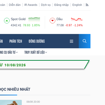
hoán
Diễn đàn
IR Awards
Dịch vụ
Đăng nhập
English
Spot Gold
Dầu
4342.41
78.93
1.85%
77.08
-0.97
-1.24%
HÂN
PHÂN TÍCH
ĐÔNG DƯƠNG
ÔNG CỤ ĐẦU TƯ
TRUY XUẤT DỮ LIỆU
ĐỌC NHIỀU NHẤT
06/08 20:00