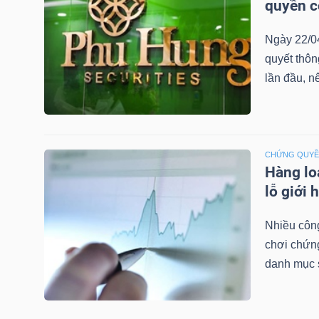
quyền 
LIỆU
Ngày 22/0
Ngành
quyết thô
(-)
lần đầu, n
VS-
SECTOR
CHỨNG QUY
Hàng lo
lỗ giới 
NĂNG
Nhiều công
LƯỢNG
chơi chứn
danh mục 