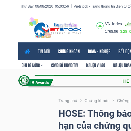
Thứ Bảy, 08/08/2026
05:03:57
Vietstock - Trang thông tin điện tử 
VN-Index
1768.06
3.28
Tất cả
Tính năng
Ngành
Mã chứng khoán
Lãnh
TIN MỚI
CHỨNG KHOÁN
DOANH NGHIỆP
BẤT ĐỘ
Tính
năng
CHỦ ĐỀ NÓNG
CÔNG BỐ THÔNG TIN
DỮ LIỆU VĨ MÔ
DỮ LIỆU NGÀ
(-)
VIETSTOCK
Trang chủ
Chứng khoán
Chứng 
HOSE: Thông báo 
CHỨNG
hạn của chứng q
KHOÁN