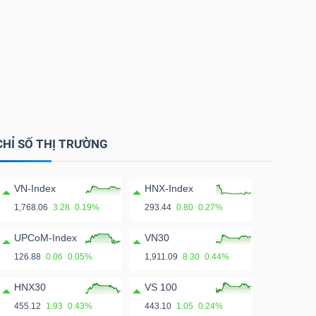
CHỈ SỐ THỊ TRƯỜNG
VN-Index
HNX-Index
1,768.06
3.28
0.19%
293.44
0.80
0.27%
UPCoM-Index
VN30
126.88
0.06
0.05%
1,911.09
8.30
0.44%
HNX30
VS 100
455.12
1.93
0.43%
443.10
1.05
0.24%