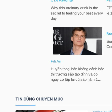
HÀNG
HÓA
KINH
TẾ
THẾ
GIỚI
ĐÔNG
TIN CÙNG CHUYÊN MỤC
DƯƠNG