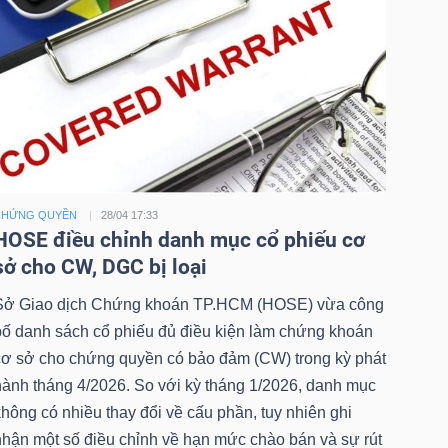
CHỨNG QUYỀN
28/04 17:33
HOSE điều chỉnh danh mục cổ phiếu cơ
sở cho CW, DGC bị loại
Sở Giao dịch Chứng khoán TP.HCM (HOSE) vừa công
bố danh sách cổ phiếu đủ điều kiện làm chứng khoán
cơ sở cho chứng quyền có bảo đảm (CW) trong kỳ phát
hành tháng 4/2026. So với kỳ tháng 1/2026, danh mục
hông có nhiều thay đổi về cấu phần, tuy nhiên ghi
nhận một số điều chỉnh về hạn mức chào bán và sự rút