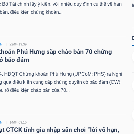
Bộ Tài chính lấy ý kiến, với nhiều quy định cụ thể về hạn
án, điều kiện chứng khoán...
ỀN
22/04 19:39
hoán Phú Hưng sắp chào bán 70 chứng
có bảo đảm
4, HĐQT Chứng khoán Phú Hưng (UPCoM: PHS) ra Nghị
ng qua điều kiện cung cấp chứng quyền có bảo đảm (CW)
êu rõ điều kiện chào bán của 70...
ỀN
14/04 09:15
ạt CTCK tính gia nhập sân chơi “lời vô hạn,