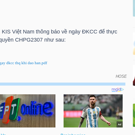
 KIS Việt Nam thông báo về ngày ĐKCC để thực
 quyền CHPG2307 như sau:
y dkcc thq khi dao han.pdf
HOSE
 ĐKCC để thực hiện quyền do đáo hạn