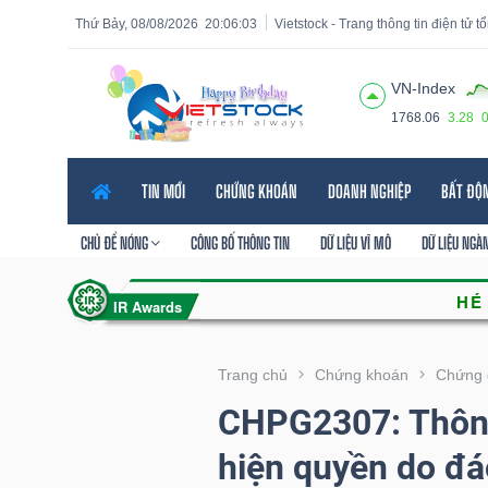
Thứ Bảy, 08/08/2026
20:06:05
Vietstock - Trang thông tin điện tử 
VN-Index
1768.06
3.28
Tất cả
Tính năng
Ngành
Mã chứng khoán
Lãnh
TIN MỚI
CHỨNG KHOÁN
DOANH NGHIỆP
BẤT ĐỘ
Tính
năng
CHỦ ĐỀ NÓNG
CÔNG BỐ THÔNG TIN
DỮ LIỆU VĨ MÔ
DỮ LIỆU NGÀ
(-)
VIETSTOCK
Trang chủ
Chứng khoán
Chứng 
CHPG2307: Thông
CHỨNG
hiện quyền do đá
KHOÁN