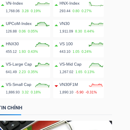
VN-Index
HNX-Index
1,768.06
3.28
0.19%
293.44
0.80
0.27%
UPCoM-Index
VN30
126.88
0.06
0.05%
1,911.09
8.30
0.44%
HNX30
VS 100
455.12
1.93
0.43%
443.10
1.05
0.24%
VS-Large Cap
VS-Mid Cap
641.49
2.23
0.35%
1,267.02
1.65
0.13%
VS-Small Cap
VN30F1M
1,886.93
3.32
0.18%
1,890.10
-5.90
-0.31%
TIN CHÍNH