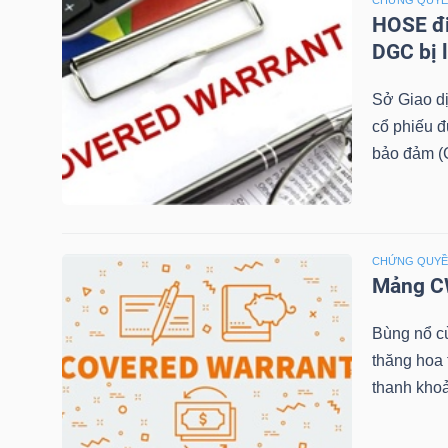
CHỨNG QUY
HOSE đi
TÀI
DGC bị 
CHÍNH
Sở Giao d
CÁ
cổ phiếu 
NHÂN
bảo đảm (C
PHÂN
TÍCH
CHỨNG QUY
Mảng CW
VIETSTOCKFINANCE
Bùng nổ c
thăng hoa
thanh khoả
VĨ
MÔ