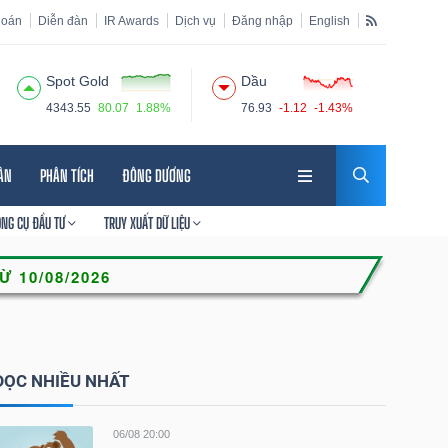
hoán
Diễn đàn
IR Awards
Dịch vụ
Đăng nhập
English
Spot Gold
Dầu
4343.55
80.07
1.88%
76.93
-1.12
-1.43%
HÂN
PHÂN TÍCH
ĐÔNG DƯƠNG
ÔNG CỤ ĐẦU TƯ
TRUY XUẤT DỮ LIỆU
ĐỌC NHIỀU NHẤT
06/08 20:00