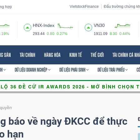
VietstockFinance
Đấu trường chứng k
tổng hợp
HNX-Index
VN30
0.19%
293.44
0.80
0.27%
1911.09
8.30
0.44%
 đạo
Tin tức
Báo cáo phân tích
Thuật ngữ
Dịch vụ
NG SẢN
TÀI CHÍNH
HÀNG HÓA
KINH TẾ
THẾ GIỚI
TÀI CHÍNH CÁ N
NH
DỮ LIỆU DOANH NGHIỆP
DỮ LIỆU PHÁI SINH
DỮ LIỆU TRÁI PHIẾU
C
quyền
 báo về ngày ĐKCC để thực
o hạn