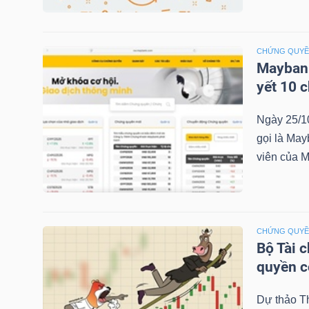
NGÀNH
CHỨNG QUY
Maybank
yết 10 
DOANH
Ngày 25/1
NGHIỆP
gọi là May
viên của M
CỔ
PHIẾU
CHỨNG QUY
Bộ Tài 
quyền 
PHÁI
Dự thảo T
SINH