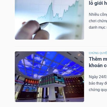
lỗ giới 
LIỆU
Nhiều công
Ngành
chơi chứn
(-)
danh mục 
VS-
SECTOR
CHỨNG QUY
Thêm mộ
khoán c
NĂNG
Ngày 24/0
LƯỢNG
báo thay đ
chứng quy