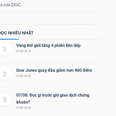
lui của DGC.
ĐỌC NHIỀU NHẤT
Vàng thế giới tăng 4 phiên liên tiếp
1
07/08 08:34
Dow Jones quay đầu giảm hơn 460 điểm
2
07/08 08:26
07/08: Đọc gì trước giờ giao dịch chứng
3
khoán?
07/08 06:00