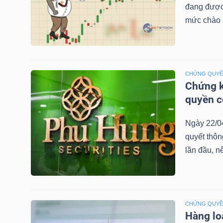
đang được 
mức chào b
TRÁI
PHIẾU
CHỨNG QUY
Chứng k
quyền 
CÔNG
CỤ
Ngày 22/0
ĐẦU
quyết thô
TƯ
lần đầu, n
TRUY
XUẤT
CHỨNG QUY
Hàng lo
DỮ