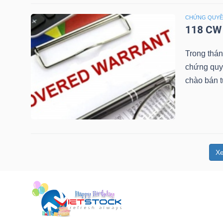
NGUYÊN
CHỨNG QUY
VẬT
118 CW 
LIỆU
Trong thá
chứng quy
chào bán 
CÔNG
NGHIỆP
X
TIÊU
DÙNG
KHÔNG
THIẾT