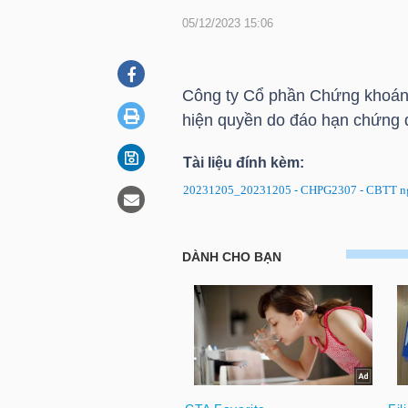
05/12/2023 15:06
DOANH
NGHIỆP
Công ty Cổ phần Chứng khoán
hiện quyền do đáo hạn chứng
Tài liệu đính kèm:
BẤT
20231205_20231205 - CHPG2307 - CBTT nga
ĐỘNG
SẢN
CHPG2307: Thông báo về ngày
TÀI
CHÍNH