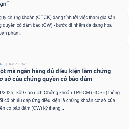
hạn”
 ty chứng khoán (CTCK) đang tính tới việc tham gia sân
g quyền có đảm bảo (CW) - bước đi nhằm đa dạng hóa
sản phẩm.
ỀN
03/02 12:52
t mã ngân hàng đủ điều kiện làm chứng
ơ sở của chứng quyền có bảo đảm
1/2025, Sở Giao dịch Chứng khoán TPHCM (HOSE) thông
ổi cổ phiếu đáp ứng điều kiện là chứng khoán cơ sở của
ền có bảo đảm (CW) kỳ tháng...