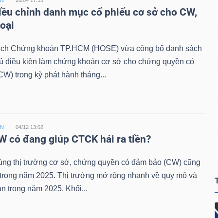
ỀN
28/04 17:33
ều chỉnh danh mục cổ phiếu cơ sở cho CW,
loại
ịch Chứng khoán TP.HCM (HOSE) vừa công bố danh sách
đủ điều kiện làm chứng khoán cơ sở cho chứng quyền có
W) trong kỳ phát hành tháng...
ỀN
04/12 13:02
 có đang giúp CTCK hái ra tiền?
ùng thị trường cơ sở, chứng quyền có đảm bảo (CW) cũng
 trong năm 2025. Thị trường mở rộng nhanh về quy mô và
n trong năm 2025. Khối...