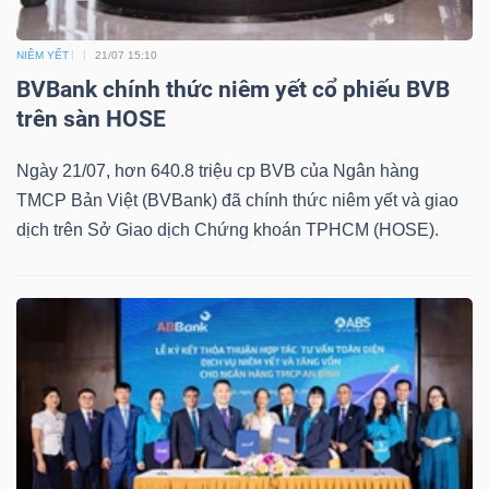
Bài
NIÊM YẾT
21/07 15:10
viết
BVBank chính thức niêm yết cổ phiếu BVB
của
trên sàn HOSE
tác
giả
Ngày 21/07, hơn 640.8 triệu cp BVB của Ngân hàng
(-)
TMCP Bản Việt (BVBank) đã chính thức niêm yết và giao
dịch trên Sở Giao dịch Chứng khoán TPHCM (HOSE).
Báo
cáo
phân
tích
(-)
Thuật