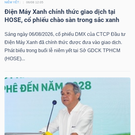
NIÊM YẾT
06/08 12:05
Điện Máy Xanh chính thức giao dịch tại
HOSE, cổ phiếu chào sàn trong sắc xanh
TRÁI
PHIẾU
Sáng ngày 06/08/2026, cổ phiếu DMX của CTCP Đầu tư
Điện Máy Xanh đã chính thức được đưa vào giao dịch.
Phát biểu trong buổi lễ niêm yết tại Sở GDCK TPHCM
(HOSE)...
CÔNG
CỤ
ĐẦU
TƯ
TRUY
XUẤT
DỮ