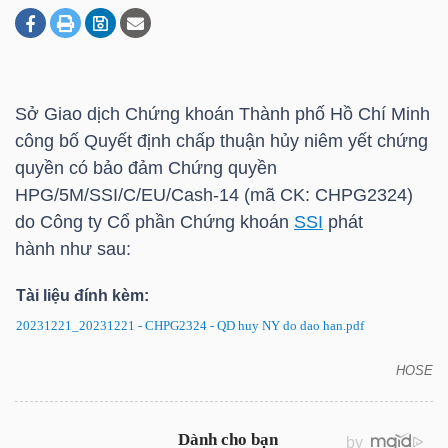
DOANH
NGHIỆP
Sở Giao dịch Chứng khoán Thành phố Hồ Chí Minh
công bố Quyết định chấp thuận hủy niêm yết chứng
quyền có bảo đảm
Chứng quyền
BẤT
HPG/5M/SSI/C/EU/Cash-14 (mã CK: CHPG2324)
ĐỘNG
do Công ty Cổ phần Chứng khoán
SSI
phát
SẢN
hành như sau:
Tài liệu đính kèm:
20231221_20231221 - CHPG2324 - QD huy NY do dao han.pdf
TÀI
CHÍNH
HOSE
CHPG2324: Quyết định hủy niêm yết chứng quyền
có bảo đảm