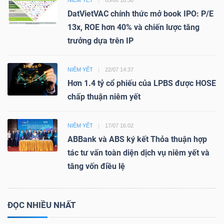
NIÊM YẾT
05/08 10:30
DatVietVAC chính thức mở book IPO: P/E
13x, ROE hơn 40% và chiến lược tăng
trưởng dựa trên IP
NIÊM YẾT
22/07 14:37
Hơn 1.4 tỷ cổ phiếu của LPBS được HOSE
chấp thuận niêm yết
NIÊM YẾT
17/07 16:02
ABBank và ABS ký kết Thỏa thuận hợp
tác tư vấn toàn diện dịch vụ niêm yết và
tăng vốn điều lệ
ĐỌC NHIỀU NHẤT