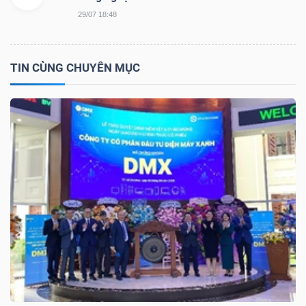
29/07 18:48
NGÀNH
TIN CÙNG CHUYÊN MỤC
DOANH
NGHIỆP
CỔ
PHIẾU
PHÁI
SINH