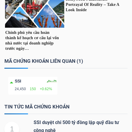
TÀI
CHÍNH
CÁ
NHÂN
MÃ CHỨNG KHOÁN LIÊN QUAN (1)
PHÂN
TÍCH
SSI
VIETSTOCKFINANCE
24,450
150
+0.62%
TIN TỨC MÃ CHỨNG KHOÁN
VĨ
SSI duyệt chi 500 tỷ đồng lập quỹ đầu tư
MÔ
1
công nghệ