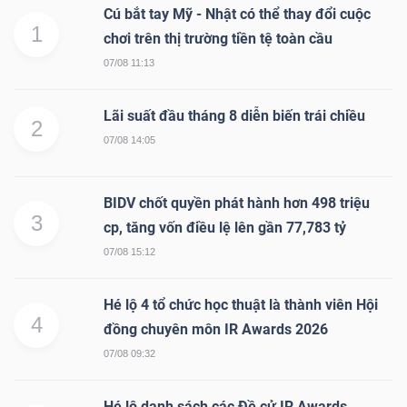
Cú bắt tay Mỹ - Nhật có thể thay đổi cuộc
1
chơi trên thị trường tiền tệ toàn cầu
07/08 11:13
Lãi suất đầu tháng 8 diễn biến trái chiều
2
07/08 14:05
BIDV chốt quyền phát hành hơn 498 triệu
3
cp, tăng vốn điều lệ lên gần 77,783 tỷ
07/08 15:12
Hé lộ 4 tổ chức học thuật là thành viên Hội
4
đồng chuyên môn IR Awards 2026
07/08 09:32
Hé lộ danh sách các Đề cử IR Awards