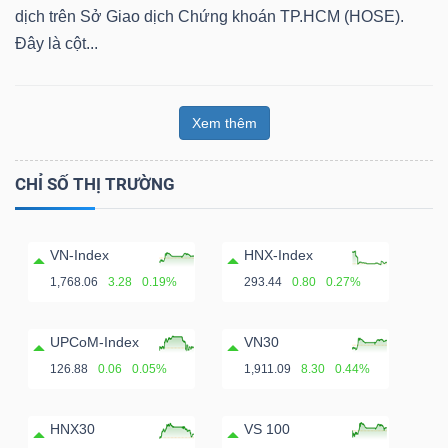
dịch trên Sở Giao dịch Chứng khoán TP.HCM (HOSE).
Đây là cột...
Xem thêm
CHỈ SỐ THỊ TRƯỜNG
VN-Index
HNX-Index
1,768.06
3.28
0.19%
293.44
0.80
0.27%
UPCoM-Index
VN30
126.88
0.06
0.05%
1,911.09
8.30
0.44%
HNX30
VS 100