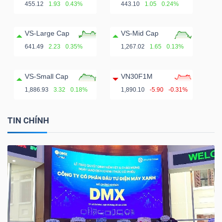
455.12
1.93
0.43%
443.10
1.05
0.24%
VS-Large Cap
VS-Mid Cap
641.49
2.23
0.35%
1,267.02
1.65
0.13%
VS-Small Cap
VN30F1M
1,886.93
3.32
0.18%
1,890.10
-5.90
-0.31%
TIN CHÍNH