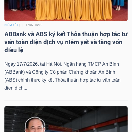
ngữ
(-)
NIÊM YẾT
17/07 16:02
Dịch
ABBank và ABS ký kết Thỏa thuận hợp tác tư
vụ
vấn toàn diện dịch vụ niêm yết và tăng vốn
(-)
điều lệ
Ngày 17/7/2026, tại Hà Nội, Ngân hàng TMCP An Bình
Đào
(ABBank) và Công ty Cổ phần Chứng khoán An Bình
tạo
(ABS) chính thức ký kết Thỏa thuận hợp tác tư vấn toàn
diện dịch...
Sách
tài
chính