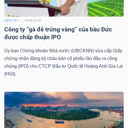
LIỆU
Ngành
NIÊM YẾT
05/08 22:28
(-)
Công ty “gà đẻ trứng vàng” của bầu Đức
được chấp thuận IPO
VS-
SECTOR
Ủy ban Chứng khoán Nhà nước (UBCKNN) vừa cấp Giấy
chứng nhận đăng ký chào bán cổ phiếu lần đầu ra công
chúng (IPO) cho CTCP Đầu tư Quốc tế Hoàng Anh Gia Lai
(HGI).
NĂNG
LƯỢNG