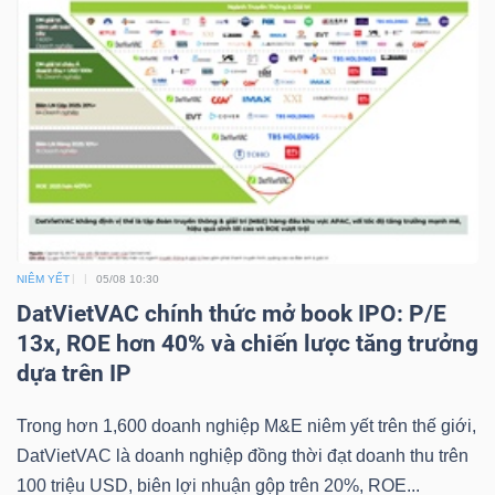
YẾU
TIÊU
DÙNG
THIẾT
YẾU
NIÊM YẾT
05/08 10:30
DatVietVAC chính thức mở book IPO: P/E
13x, ROE hơn 40% và chiến lược tăng trưởng
dựa trên IP
CHĂM
SÓC
Trong hơn 1,600 doanh nghiệp M&E niêm yết trên thế giới,
SỨC
DatVietVAC là doanh nghiệp đồng thời đạt doanh thu trên
KHỎE
100 triệu USD, biên lợi nhuận gộp trên 20%, ROE...