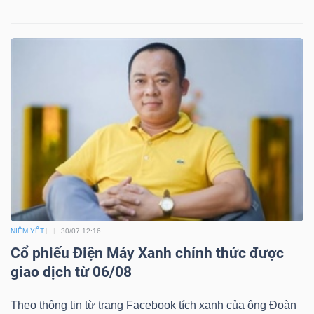
TÀI
CHÍNH
CÔNG
NGHỆ
THÔNG
TIN
NIÊM YẾT
30/07 12:16
Cổ phiếu Điện Máy Xanh chính thức được
giao dịch từ 06/08
Theo thông tin từ trang Facebook tích xanh của ông Đoàn