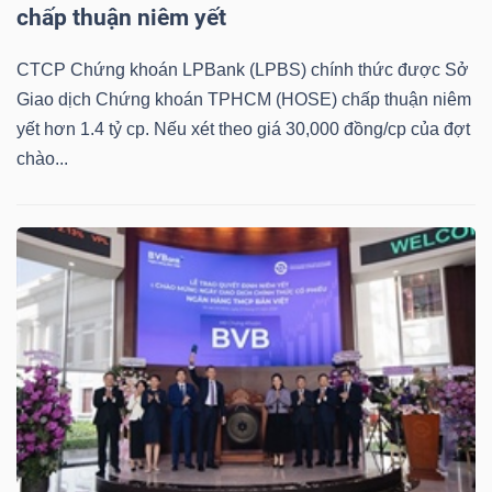
chấp thuận niêm yết
Mã
chứng
CTCP Chứng khoán LPBank (LPBS) chính thức được Sở
khoán
Giao dịch Chứng khoán TPHCM (HOSE) chấp thuận niêm
(-)
yết hơn 1.4 tỷ cp. Nếu xét theo giá 30,000 đồng/cp của đợt
chào...
Tất cả
Cổ phiếu
Chỉ số
Chứng chỉ quỹ
Chứng 
Lãnh
đạo
(-)
Tất cả
Người nội bộ
Người liên quan
Cổ đông lớn
Tin
tức
(-)