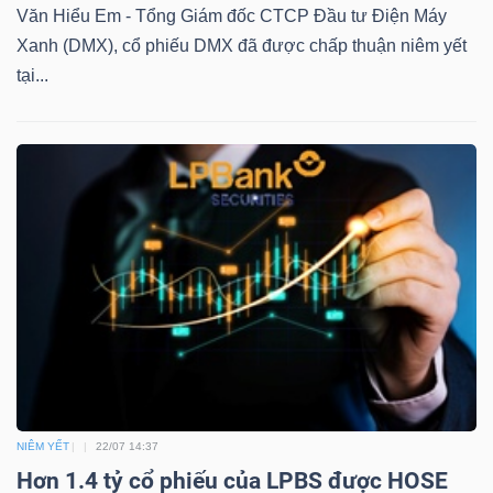
DỊCH
Văn Hiểu Em - Tổng Giám đốc CTCP Đầu tư Điện Máy
VỤ
Xanh (DMX), cổ phiếu DMX đã được chấp thuận niêm yết
TRUYỀN
tại...
THÔNG
TIỆN
ÍCH
BẤT
ĐỘNG
NIÊM YẾT
22/07 14:37
SẢN
Hơn 1.4 tỷ cổ phiếu của LPBS được HOSE