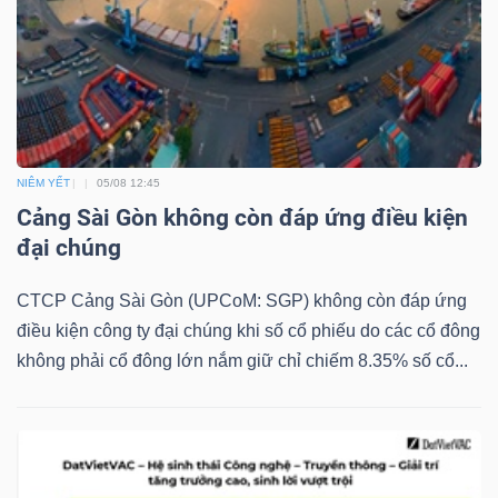
NGUYÊN
VẬT
LIỆU
NIÊM YẾT
05/08 12:45
Cảng Sài Gòn không còn đáp ứng điều kiện
CÔNG
đại chúng
NGHIỆP
CTCP Cảng Sài Gòn (UPCoM: SGP) không còn đáp ứng
điều kiện công ty đại chúng khi số cổ phiếu do các cổ đông
không phải cổ đông lớn nắm giữ chỉ chiếm 8.35% số cổ...
TIÊU
DÙNG
KHÔNG
THIẾT