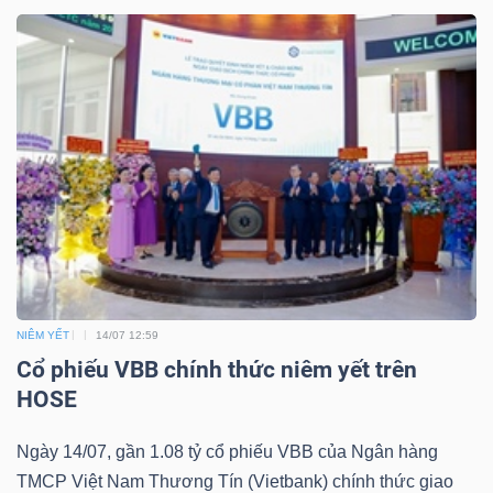
Dữ
liệu
tài
chính
NIÊM YẾT
14/07 12:59
Cổ phiếu VBB chính thức niêm yết trên
HOSE
Ngày 14/07, gần 1.08 tỷ cổ phiếu VBB của Ngân hàng
TMCP Việt Nam Thương Tín (Vietbank) chính thức giao