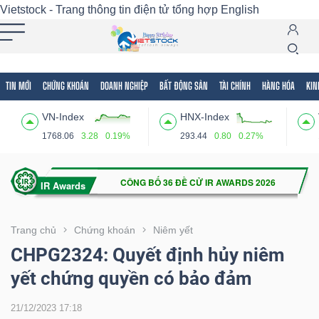
Vietstock - Trang thông tin điện tử tổng hợp
English
TIN MỚI
CHỨNG KHOÁN
DOANH NGHIỆP
BẤT ĐỘNG SẢN
TÀI CHÍNH
HÀNG HÓA
KIN
Tất cả
Tính năng
Ngành
Mã chứng khoán
Lãnh
VN-Index
HNX-Index
Tính
1768.06
3.28
0.19%
293.44
0.80
0.27%
năng
(-)
VIETSTOCK
Trang chủ
Chứng khoán
Niêm yết
CHPG2324: Quyết định hủy niêm
yết chứng quyền có bảo đảm
CHỨNG
KHOÁN
21/12/2023 17:18