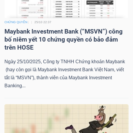
LIỆU
Ngành
CHỨNG QUYỀN
25/10 22:37
(-)
Maybank Investment Bank (“MSVN”) công
bố niêm yết 10 chứng quyền có bảo đảm
VS-
trên HOSE
SECTOR
Ngày 25/10/2025, Công ty TNHH Chứng khoán Maybank
(hay còn gọi là Maybank Investment Bank Việt Nam, viết
tắt là “MSVN”), thành viên của Maybank Investment
Banking...
NĂNG
LƯỢNG