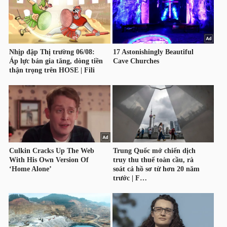
HÀNG
HÓA
KINH
TẾ
THẾ
GIỚI
ĐÔNG
DƯƠNG