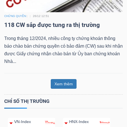
Bài
CHỨNG QUYỀN
26/12 12:51
viết
118 CW sắp được tung ra thị trường
của
tác
Trong tháng 12/2024, nhiều công ty chứng khoán thông
giả
báo chào bán chứng quyền có bảo đảm (CW) sau khi nhận
(-)
được Giấy chứng nhận chào bán từ Ủy ban chứng khoán
Nhà...
Báo
cáo
Xem thêm
phân
tích
(-)
CHỈ SỐ THỊ TRƯỜNG
Thuật
VN-Index
HNX-Index