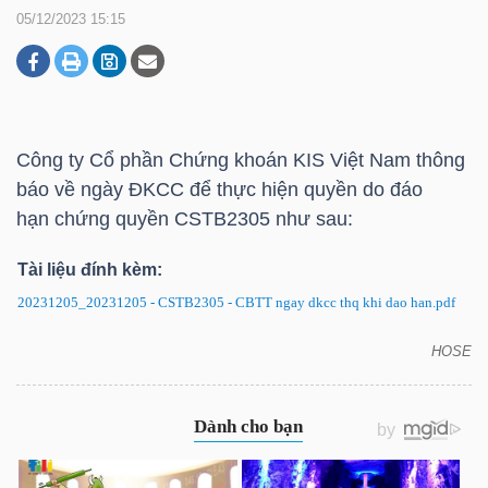
05/12/2023 15:15
DOANH
NGHIỆP
Công ty Cổ phần Chứng khoán KIS Việt Nam thông
báo về ngày ĐKCC để thực hiện quyền do đáo
BẤT
hạn chứng quyền CSTB2305 như sau:
ĐỘNG
SẢN
Tài liệu đính kèm:
20231205_20231205 - CSTB2305 - CBTT ngay dkcc thq khi dao han.pdf
HOSE
TÀI
CSTB2305: Thông báo về ngày ĐKCC để thực hiện
CHÍNH
quyền do đáo hạn