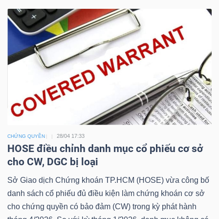
Công
cụ
đầu
tư
28/04 17:33
CHỨNG QUYỀN
HOSE điều chỉnh danh mục cổ phiếu cơ sở
cho CW, DGC bị loại
Truyền
thông
Sở Giao dịch Chứng khoán TP.HCM (HOSE) vừa công bố
tài
danh sách cổ phiếu đủ điều kiện làm chứng khoán cơ sở
chính
cho chứng quyền có bảo đảm (CW) trong kỳ phát hành