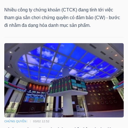
DỊCH
VỤ
Nhiều công ty chứng khoán (CTCK) đang tính tới việc
TRUYỀN
tham gia sân chơi chứng quyền có đảm bảo (CW) - bước
THÔNG
đi nhằm đa dạng hóa danh mục sản phẩm.
TIỆN
ÍCH
BẤT
ĐỘNG
SẢN
CHỨNG QUYỀN
03/02 12:52