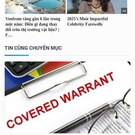
TÀI
CHÍNH
CÁ
NHÂN
TIN CÙNG CHUYÊN MỤC
PHÂN
TÍCH
VIETSTOCKFINANCE
VĨ
MÔ