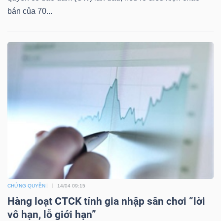
bán của 70...
TÀI
CHÍNH
CÔNG
NGHỆ
THÔNG
TIN
CHỨNG QUYỀN
14/04 09:15
Hàng loạt CTCK tính gia nhập sân chơi “lời
vô hạn, lỗ giới hạn”