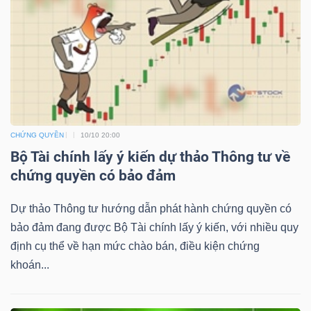
NGUYÊN
VẬT
LIỆU
CÔNG
CHỨNG QUYỀN
10/10 20:00
Bộ Tài chính lấy ý kiến dự thảo Thông tư về
NGHIỆP
chứng quyền có bảo đảm
Dự thảo Thông tư hướng dẫn phát hành chứng quyền có
bảo đảm đang được Bộ Tài chính lấy ý kiến, với nhiều quy
TIÊU
định cụ thể về hạn mức chào bán, điều kiện chứng
DÙNG
khoán...
KHÔNG
THIẾT