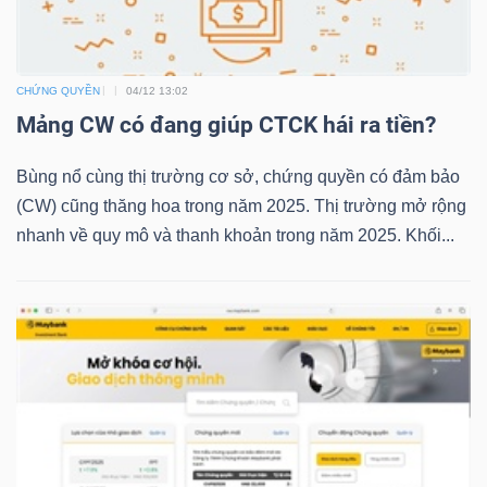
TRÁI
CHỨNG QUYỀN
04/12 13:02
PHIẾU
Mảng CW có đang giúp CTCK hái ra tiền?
Bùng nổ cùng thị trường cơ sở, chứng quyền có đảm bảo
(CW) cũng thăng hoa trong năm 2025. Thị trường mở rộng
CÔNG
nhanh về quy mô và thanh khoản trong năm 2025. Khối...
CỤ
ĐẦU
TƯ
TRUY
XUẤT
DỮ