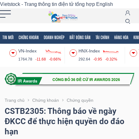
Vietstock - Trang thông tin điện tử tổng hợp
English
TIN MỚI
CHỨNG KHOÁN
DOANH NGHIỆP
BẤT ĐỘNG SẢN
TÀI CHÍNH
HÀNG HÓA
KIN
Tất cả
Tính năng
Ngành
Mã chứng khoán
Lãnh
VN-Index
HNX-Index
Tính
1764.78
-11.68
-0.66%
292.64
-0.95
-0.32%
năng
(-)
VIETSTOCK
Trang chủ
Chứng khoán
Chứng quyền
CSTB2305: Thông báo về ngày
ĐKCC để thực hiện quyền do đáo
CHỨNG
hạn
KHOÁN