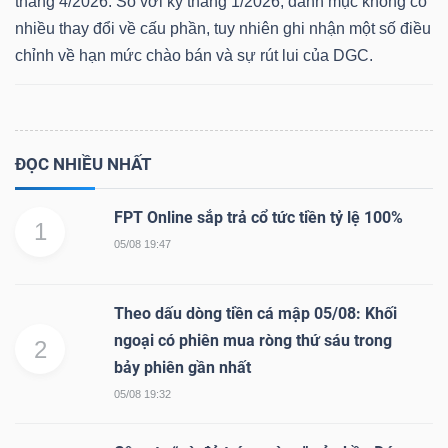
tháng 4/2026. So với kỳ tháng 1/2026, danh mục không có
nhiều thay đổi về cấu phần, tuy nhiên ghi nhận một số điều
chỉnh về hạn mức chào bán và sự rút lui của DGC.
Dữ
liệu
tài
ĐỌC NHIỀU NHẤT
chính
FPT Online sắp trả cổ tức tiền tỷ lệ 100%
1
05/08 19:47
Theo dấu dòng tiền cá mập 05/08: Khối
ngoại có phiên mua ròng thứ sáu trong
2
bảy phiên gần nhất
05/08 19:32