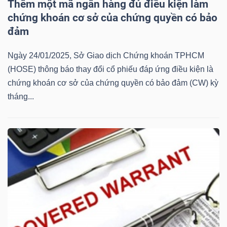
Thêm một mã ngân hàng đủ điều kiện làm
Mã
chứng khoán cơ sở của chứng quyền có bảo
chứng
đảm
khoán
(-)
Ngày 24/01/2025, Sở Giao dịch Chứng khoán TPHCM
(HOSE) thông báo thay đổi cổ phiếu đáp ứng điều kiện là
Tất cả
Cổ phiếu
Chỉ số
Chứng chỉ quỹ
Chứng 
chứng khoán cơ sở của chứng quyền có bảo đảm (CW) kỳ
tháng...
Lãnh
đạo
(-)
Tất cả
Người nội bộ
Người liên quan
Cổ đông lớn
Tin
tức
(-)