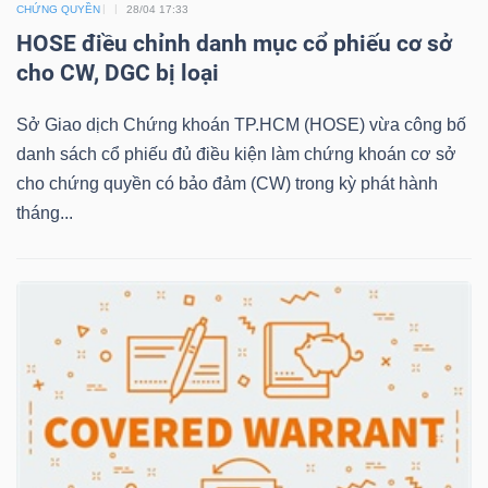
CHỨNG QUYỀN
28/04 17:33
HOSE điều chỉnh danh mục cổ phiếu cơ sở
cho CW, DGC bị loại
NGÀNH
Sở Giao dịch Chứng khoán TP.HCM (HOSE) vừa công bố
danh sách cổ phiếu đủ điều kiện làm chứng khoán cơ sở
DOANH
cho chứng quyền có bảo đảm (CW) trong kỳ phát hành
NGHIỆP
tháng...
CỔ
PHIẾU
PHÁI
SINH