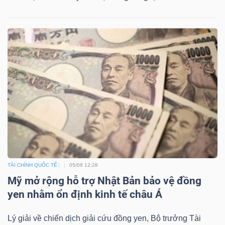
Công
cụ
đầu
tư
Truyền
TÀI CHÍNH QUỐC TẾ
05/08 12:28
Mỹ mở rộng hỗ trợ Nhật Bản bảo vệ đồng
thông
yen nhằm ổn định kinh tế châu Á
tài
chính
Lý giải về chiến dịch giải cứu đồng yen, Bộ trưởng Tài