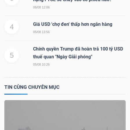
DỊCH
06/08 12:06
VỤ
TRUYỀN
Giá USD 'chợ đen' thấp hơn ngân hàng
4
THÔNG
05/08 13:56
Chính quyền Trump đã hoàn trả 100 tỷ USD
5
thuế quan "Ngày Giải phóng"
TIỆN
05/08 10:26
ÍCH
TIN CÙNG CHUYÊN MỤC
BẤT
ĐỘNG
SẢN