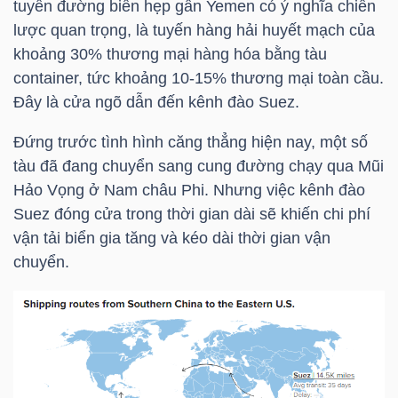
tuyến đường biển hẹp gần Yemen có ý nghĩa chiến
lược quan trọng, là tuyến hàng hải huyết mạch của
khoảng 30% thương mại hàng hóa bằng tàu
NGÀNH
container, tức khoảng 10-15% thương mại toàn cầu.
Đây là cửa ngõ dẫn đến kênh đào Suez.
Đứng trước tình hình căng thẳng hiện nay, một số
DOANH
tàu đã đang chuyển sang cung đường chạy qua Mũi
NGHIỆP
Hảo Vọng ở Nam châu Phi. Nhưng việc kênh đào
Suez đóng cửa trong thời gian dài sẽ khiến chi phí
vận tải biển gia tăng và kéo dài thời gian vận
CỔ
chuyển.
PHIẾU
PHÁI
SINH