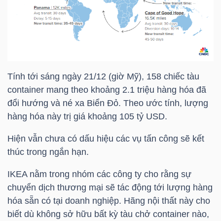
TRÁI
PHIẾU
Tính tới sáng ngày 21/12 (giờ Mỹ), 158 chiếc tàu
container mang theo khoảng 2.1 triệu hàng hóa đã
CÔNG
đổi hướng và né xa Biển Đỏ. Theo ước tính, lượng
CỤ
hàng hóa này trị giá khoảng 105
tỷ USD
.
ĐẦU
Hiện vẫn chưa có dấu hiệu các vụ tấn công sẽ kết
TƯ
thúc trong ngắn hạn.
IKEA nằm trong nhóm các công ty cho rằng sự
chuyển dịch thương mại sẽ tác động tới lượng hàng
TRUY
hóa sẵn có tại doanh nghiệp. Hãng nội thất này cho
XUẤT
biết dù không sở hữu bất kỳ tàu chở container nào,
DỮ