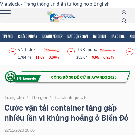
Vietstock - Trang thông tin điện tử tổng hợp
English
TIN MỚI
CHỨNG KHOÁN
DOANH NGHIỆP
BẤT ĐỘNG SẢN
TÀI CHÍNH
HÀNG HÓA
KIN
Tất cả
Tính năng
Ngành
Mã chứng khoán
Lãnh
VN-Index
HNX-Index
Tính
1764.78
-11.68
-0.66%
292.64
-0.95
-0.32%
năng
(-)
VIETSTOCK
Trang chủ
Thế giới
Tài chính quốc tế
Cước vận tải container tăng gấp
nhiều lần vì khủng hoảng ở Biển Đỏ
CHỨNG
KHOÁN
22/12/2023 10:05