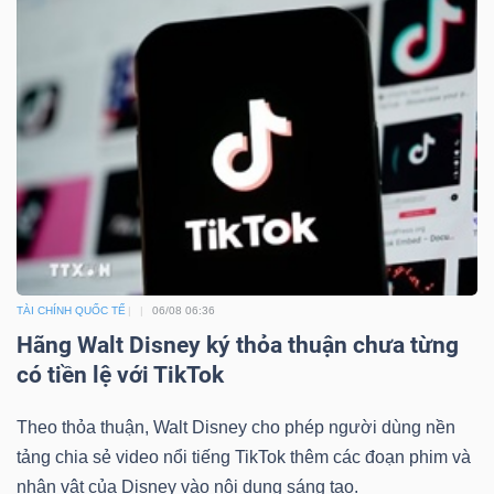
ngữ
(-)
Dịch
vụ
(-)
Đào
tạo
TÀI CHÍNH QUỐC TẾ
06/08 06:36
Hãng Walt Disney ký thỏa thuận chưa từng
có tiền lệ với TikTok
Sách
Theo thỏa thuận, Walt Disney cho phép người dùng nền
tài
tảng chia sẻ video nổi tiếng TikTok thêm các đoạn phim và
chính
nhân vật của Disney vào nội dung sáng tạo.