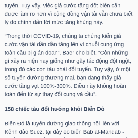
tuyến. Tuy vậy, việc giá cước tăng đột biến cần
được làm rõ hơn vì cộng đồng vận tải vẫn chưa biết
TÀI
lý do chính dẫn tới mức tăng khủng này.
CHÍNH
CÁ
“Trong thời COVID-19, chúng ta chứng kiến giá
NHÂN
cước vận tải dần dần tăng lên vì chuỗi cung ứng
toàn cầu bị gián đoạn”, Baer cho biết. “Còn những
gì xảy ra hiện nay giống như gây tác động đột ngột,
trong đó các con tàu phải đổi tuyến. Tuy vậy, ở một
PHÂN
số tuyến đường thương mại, bạn đang thấy giá
TÍCH
cước tăng vọt 100%-300%. Điều này không hoàn
VIETSTOCKFINANCE
toàn đến từ sự thay đổi cung và cầu”.
158 chiếc tàu đổi hướng khỏi Biển Đỏ
Biển Đỏ là tuyến đường giao thông nối liền với
VĨ
Kênh đào Suez, tại đây eo biển Bab al-Mandab -
MÔ