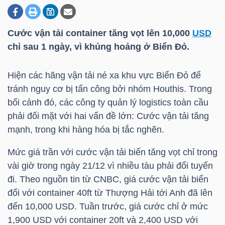
Cước vận tải container tăng vọt lên 10,000
USD
DOANH
chỉ sau 1 ngày, vì khủng hoảng ở Biển Đỏ.
NGHIỆP
Hiện các hãng vận tải né xa khu vực Biển Đỏ để
tránh nguy cơ bị tấn công bởi nhóm Houthis. Trong
BẤT
bối cảnh đó, các công ty quản lý logistics toàn cầu
ĐỘNG
phải đối mặt với hai vấn đề lớn: Cước vận tải tăng
SẢN
mạnh, trong khi hàng hóa bị tắc nghẽn.
Mức giá trần với cước vận tải biển tăng vọt chỉ trong
vài giờ trong ngày 21/12 vì nhiều tàu phải đổi tuyến
TÀI
đi. Theo nguồn tin từ CNBC, giá cước vận tải biển
CHÍNH
đối với container 40ft từ Thượng Hải tới Anh đã lên
đến 10,000
USD
. Tuần trước, giá cước chỉ ở mức
1,900
USD
với container 20ft và 2,400
USD
với