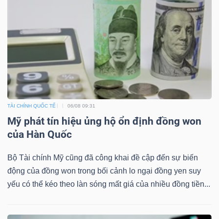
Bài
viết
của
tác
giả
(-)
TÀI CHÍNH QUỐC TẾ
06/08 09:31
Báo
Mỹ phát tín hiệu ủng hộ ổn định đồng won
cáo
của Hàn Quốc
phân
Bộ Tài chính Mỹ cũng đã công khai đề cập đến sự biến
tích
động của đồng won trong bối cảnh lo ngại đồng yen suy
(-)
yếu có thể kéo theo làn sóng mất giá của nhiều đồng tiền...
Thuật