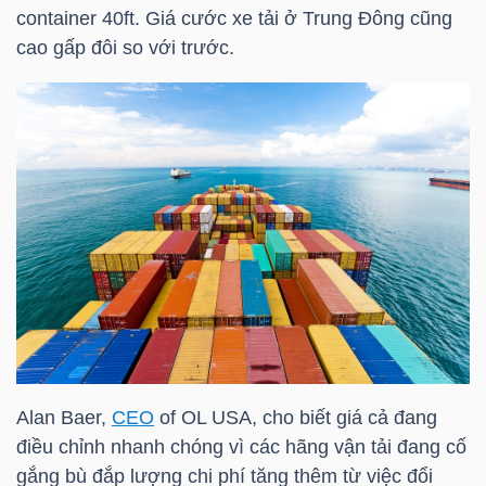
HÀNG
container 40ft. Giá cước xe tải ở Trung Đông cũng
HÓA
cao gấp đôi so với trước.
KINH
TẾ
THẾ
GIỚI
ĐÔNG
Alan Baer,
CEO
of OL USA, cho biết giá cả đang
DƯƠNG
điều chỉnh nhanh chóng vì các hãng vận tải đang cố
gắng bù đắp lượng chi phí tăng thêm từ việc đổi