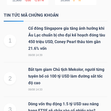
11,800
-200
-1.67%
16,600
0
%
TIN TỨC MÃ CHỨNG KHOÁN
TÀI
Cổ đông Singapore gia tăng ảnh hưởng khi
CHÍNH
Âu Lạc chuẩn bị cho đại kế hoạch đóng tàu
1
450 triệu USD, Coney Pearl thâu tóm gần
21.6% vốn
06/08 14:39
CÔNG
NGHỆ
Bắt tạm giam Chủ tịch Mekolor, người từng
THÔNG
tuyên bố có 100 tỷ USD làm đường sắt tốc
2
TIN
độ cao
06/08 14:33
Dòng vốn thụ động 1.5 tỷ USD sau nâng
3
hạng FTSE sẽ chảy vào cổ phiếu nào?