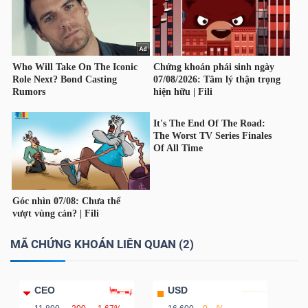
YẾU
TIÊU
DÙNG
THIẾT
YẾU
CHĂM
MÃ CHỨNG KHOÁN LIÊN QUAN (2)
SÓC
SỨC
KHỎE
CEO
USD