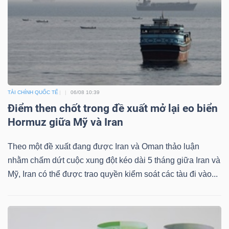
Mã
chứng
khoán
(-)
Tất cả
Cổ phiếu
Chỉ số
Chứng chỉ quỹ
Chứng 
TÀI CHÍNH QUỐC TẾ
06/08 10:39
Lãnh
Điểm then chốt trong đề xuất mở lại eo biển
đạo
Hormuz giữa Mỹ và Iran
(-)
Theo một đề xuất đang được Iran và Oman thảo luận
Tất cả
Người nội bộ
Người liên quan
Cổ đông lớn
nhằm chấm dứt cuộc xung đột kéo dài 5 tháng giữa Iran và
Mỹ, Iran có thể được trao quyền kiểm soát các tàu đi vào...
Tin
tức
(-)