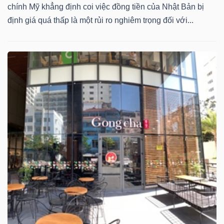
chính Mỹ khẳng định coi việc đồng tiền của Nhật Bản bị
định giá quá thấp là một rủi ro nghiêm trọng đối với...
Dữ
liệu
tài
chính