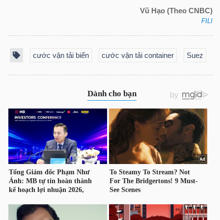
NGUYÊN
Vũ Hạo (Theo CNBC)
FILI
VẬT
LIỆU
cước vận tải biển
cước vận tải container
Suez
CÔNG
NGHIỆP
TIÊU
DÙNG
KHÔNG
THIẾT