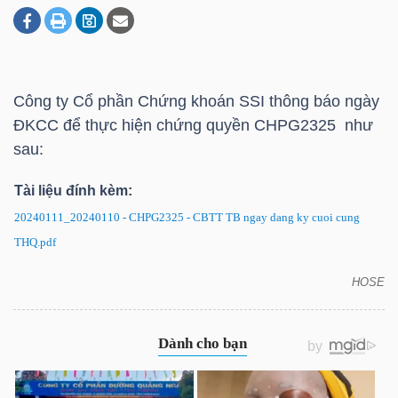
DOANH
NGHIỆP
Công ty Cổ phần Chứng khoán SSI thông báo ngày
ĐKCC để thực hiện chứng quyền CHPG2325 như
sau:
BẤT
Tài liệu đính kèm:
ĐỘNG
SẢN
20240111_20240110 - CHPG2325 - CBTT TB ngay dang ky cuoi cung
THQ.pdf
HOSE
CHPG2325: Thông báo ngày ĐKCC để thực hiện
TÀI
chứng quyền
CHÍNH