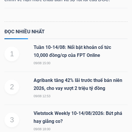
Dữ
ĐỌC NHIỀU NHẤT
liệu
tài
Tuần 10-14/08: Nổi bật khoản cổ tức
chính
1
10,000 đồng/cp của FPT Online
09/08 15:00
Agribank tăng 42% lãi trước thuế bán niên
2
2026, cho vay vượt 2 triệu tỷ đồng
09/08 12:53
Vietstock Weekly 10-14/08/2026: Bứt phá
3
hay giằng co?
09/08 18:00