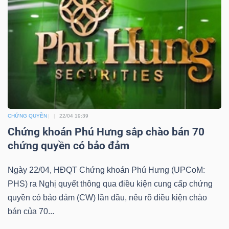
YẾU
TIÊU
DÙNG
THIẾT
YẾU
CHỨNG QUYỀN
22/04 19:39
Chứng khoán Phú Hưng sắp chào bán 70
chứng quyền có bảo đảm
Ngày 22/04, HĐQT Chứng khoán Phú Hưng (UPCoM:
CHĂM
PHS) ra Nghị quyết thông qua điều kiện cung cấp chứng
SÓC
quyền có bảo đảm (CW) lần đầu, nêu rõ điều kiện chào
SỨC
bán của 70...
KHỎE