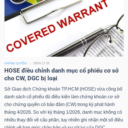
Công
cụ
đầu
tư
28/04 17:33
CHỨNG QUYỀN
HOSE điều chỉnh danh mục cổ phiếu cơ sở
cho CW, DGC bị loại
Sở Giao dịch Chứng khoán TP.HCM (HOSE) vừa công bố
Truyền
danh sách cổ phiếu đủ điều kiện làm chứng khoán cơ sở
thông
cho chứng quyền có bảo đảm (CW) trong kỳ phát hành
tài
tháng 4/2026. So với kỳ tháng 1/2026, danh mục không có
chính
nhiều thay đổi về cấu phần, tuy nhiên ghi nhận một số điều
chỉnh về hạn mức chào bán và sự rút lui của DGC.