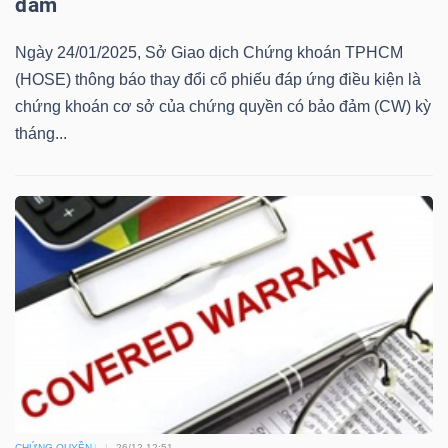
đảm
Mã
chứng
Ngày 24/01/2025, Sở Giao dịch Chứng khoán TPHCM
khoán
(HOSE) thông báo thay đổi cổ phiếu đáp ứng điều kiện là
(-)
chứng khoán cơ sở của chứng quyền có bảo đảm (CW) kỳ
tháng...
Tất cả
Cổ phiếu
Chỉ số
Chứng chỉ quỹ
Chứng 
Lãnh
đạo
(-)
Tất cả
Người nội bộ
Người liên quan
Cổ đông lớn
Tin
tức
(-)
CHỨNG QUYỀN
26/12 12:51