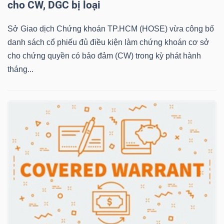
cho CW, DGC bị loại
Sở Giao dịch Chứng khoán TP.HCM (HOSE) vừa công bố
NGÀNH
danh sách cổ phiếu đủ điều kiện làm chứng khoán cơ sở
cho chứng quyền có bảo đảm (CW) trong kỳ phát hành
tháng...
DOANH
NGHIỆP
CỔ
PHIẾU
PHÁI
SINH