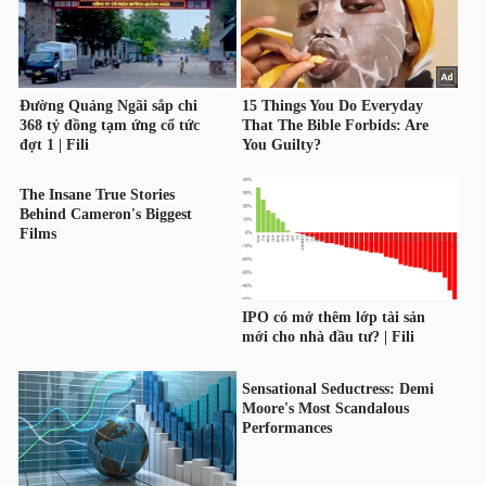
HÀNG
HÓA
KINH
TẾ
THẾ
GIỚI
ĐÔNG
DƯƠNG