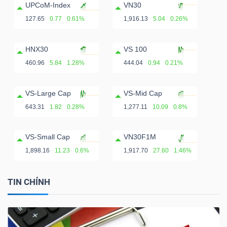
ngữ
UPCoM-Index
VN30
(-)
127.65
0.77
0.61%
1,916.13
5.04
0.26%
Dịch
HNX30
VS 100
vụ
460.96
5.84
1.28%
444.04
0.94
0.21%
(-)
VS-Large Cap
VS-Mid Cap
643.31
1.82
0.28%
1,277.11
10.09
0.8%
Đào
tạo
VS-Small Cap
VN30F1M
1,898.16
11.23
0.6%
1,917.70
27.60
1.46%
TIN CHÍNH
Sách
tài
chính