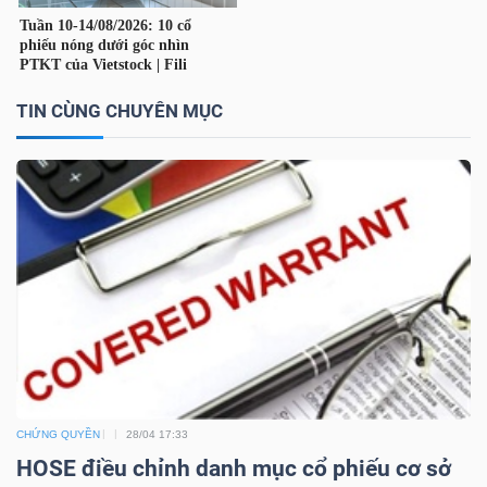
TÀI
CHÍNH
TIN CÙNG CHUYÊN MỤC
CÁ
NHÂN
PHÂN
TÍCH
VIETSTOCKFINANCE
VĨ
CHỨNG QUYỀN
28/04 17:33
HOSE điều chỉnh danh mục cổ phiếu cơ sở
MÔ