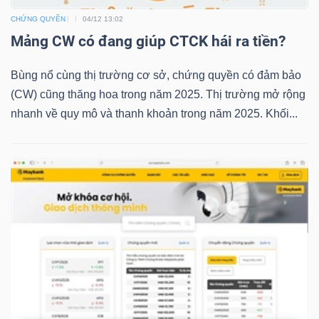
CHỨNG QUYỀN
04/12 13:02
Mảng CW có đang giúp CTCK hái ra tiền?
TRÁI
Bùng nổ cùng thị trường cơ sở, chứng quyền có đảm bảo
PHIẾU
(CW) cũng thăng hoa trong năm 2025. Thị trường mở rộng
nhanh về quy mô và thanh khoản trong năm 2025. Khối...
CÔNG
CỤ
ĐẦU
TƯ
TRUY
XUẤT
DỮ