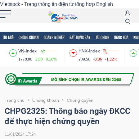
Vietstock - Trang thông tin điện tử tổng hợp
English
TIN MỚI
CHỨNG KHOÁN
DOANH NGHIỆP
BẤT ĐỘNG SẢN
TÀI CHÍNH
HÀNG HÓA
KIN
Tất cả
Tính năng
Ngành
Mã chứng khoán
Lãnh
VN-Index
HNX-Index
Tính
1770.86
2.80
0.16%
289.58
-3.86
-1.32%
năng
(-)
VIETSTOCK
Trang chủ
Chứng khoán
Chứng quyền
CHPG2325: Thông báo ngày ĐKCC
để thực hiện chứng quyền
CHỨNG
KHOÁN
11/01/2024 17:24