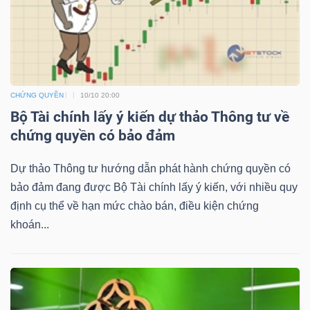
NGUYÊN
VẬT
LIỆU
CHỨNG QUYỀN
10/10 20:00
Bộ Tài chính lấy ý kiến dự thảo Thông tư về
chứng quyền có bảo đảm
CÔNG
NGHIỆP
Dự thảo Thông tư hướng dẫn phát hành chứng quyền có
bảo đảm đang được Bộ Tài chính lấy ý kiến, với nhiều quy
định cụ thể về hạn mức chào bán, điều kiện chứng
khoán...
TIÊU
DÙNG
KHÔNG
THIẾT