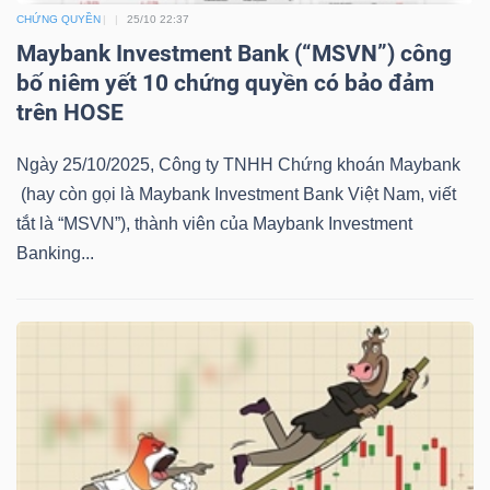
LIỆU
CHỨNG QUYỀN
25/10 22:37
Maybank Investment Bank (“MSVN”) công
Ngành
bố niêm yết 10 chứng quyền có bảo đảm
(-)
trên HOSE
VS-
Ngày 25/10/2025, Công ty TNHH Chứng khoán Maybank
SECTOR
(hay còn gọi là Maybank Investment Bank Việt Nam, viết
tắt là “MSVN”), thành viên của Maybank Investment
Banking...
NĂNG
LƯỢNG