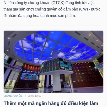
DỊCH
Nhiều công ty chứng khoán (CTCK) đang tính tới việc
VỤ
tham gia sân chơi chứng quyền có đảm bảo (CW) - bước
TRUYỀN
đi nhằm đa dạng hóa danh mục sản phẩm.
THÔNG
TIỆN
ÍCH
BẤT
ĐỘNG
CHỨNG QUYỀN
03/02 12:52
SẢN
Thêm một mã ngân hàng đủ điều kiện làm