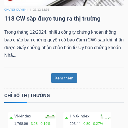
CHỨNG QUYỀN
26/12 12:51
Bài
118 CW sắp được tung ra thị trường
viết
của
Trong tháng 12/2024, nhiều công ty chứng khoán thông
tác
báo chào bán chứng quyền có bảo đảm (CW) sau khi nhận
giả
được Giấy chứng nhận chào bán từ Ủy ban chứng khoán
(-)
Nhà...
Báo
cáo
Xem thêm
phân
tích
CHỈ SỐ THỊ TRƯỜNG
(-)
VN-Index
HNX-Index
Thuật
1,768.06
3.28
0.19%
293.44
0.80
0.27%