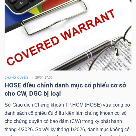
Công
cụ
đầu
tư
28/04 17:33
CHỨNG QUYỀN
HOSE điều chỉnh danh mục cổ phiếu cơ sở
cho CW, DGC bị loại
Truyền
Sở Giao dịch Chứng khoán TP.HCM (HOSE) vừa công bố
thông
danh sách cổ phiếu đủ điều kiện làm chứng khoán cơ sở
tài
cho chứng quyền có bảo đảm (CW) trong kỳ phát hành
chính
tháng 4/2026. So với kỳ tháng 1/2026, danh mục không có