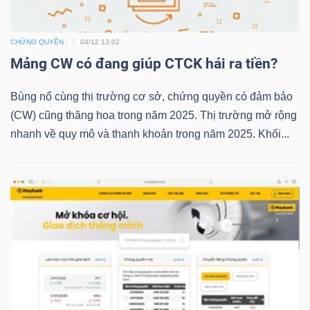
CHỨNG QUYỀN
04/12 13:02
TRÁI
Mảng CW có đang giúp CTCK hái ra tiền?
PHIẾU
Bùng nổ cùng thị trường cơ sở, chứng quyền có đảm bảo
(CW) cũng thăng hoa trong năm 2025. Thị trường mở rộng
nhanh về quy mô và thanh khoản trong năm 2025. Khối...
CÔNG
CỤ
ĐẦU
TƯ
TRUY
XUẤT
DỮ