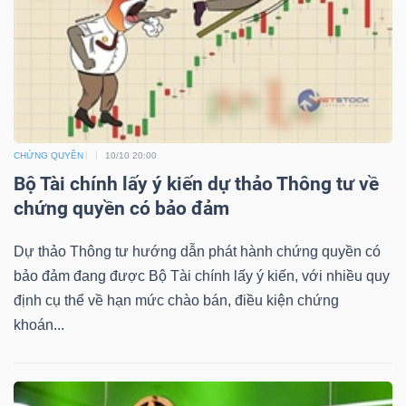
NGUYÊN
VẬT
LIỆU
CHỨNG QUYỀN
10/10 20:00
CÔNG
Bộ Tài chính lấy ý kiến dự thảo Thông tư về
NGHIỆP
chứng quyền có bảo đảm
Dự thảo Thông tư hướng dẫn phát hành chứng quyền có
bảo đảm đang được Bộ Tài chính lấy ý kiến, với nhiều quy
định cụ thể về hạn mức chào bán, điều kiện chứng
TIÊU
khoán...
DÙNG
KHÔNG
THIẾT