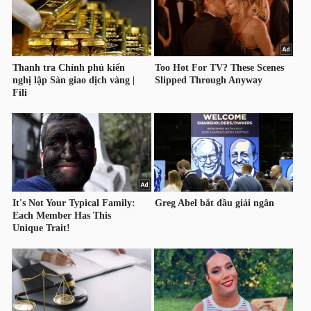
HÀNG
HÓA
KINH
TẾ
THẾ
GIỚI
ĐÔNG
DƯƠNG