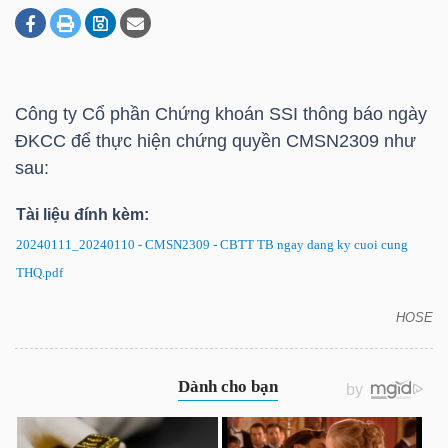
DOANH
NGHIỆP
Công ty Cổ phần Chứng khoán SSI thông báo ngày
ĐKCC để thực hiện chứng quyền CMSN2309 như
sau:
BẤT
Tài liệu đính kèm:
ĐỘNG
SẢN
20240111_20240110 - CMSN2309 - CBTT TB ngay dang ky cuoi cung
THQ.pdf
HOSE
CMSN2309: Thông báo ngày ĐKCC để thực hiện
TÀI
chứng quyền
CHÍNH