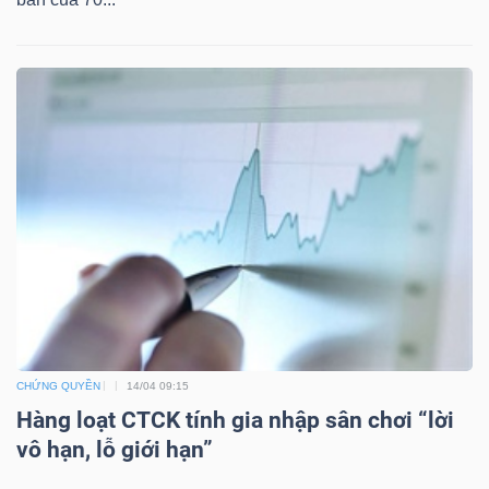
TÀI
CHÍNH
CÔNG
NGHỆ
THÔNG
TIN
CHỨNG QUYỀN
14/04 09:15
Hàng loạt CTCK tính gia nhập sân chơi “lời
vô hạn, lỗ giới hạn”