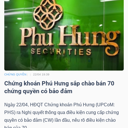
YẾU
TIÊU
DÙNG
THIẾT
YẾU
CHỨNG QUYỀN
22/04 19:39
Chứng khoán Phú Hưng sắp chào bán 70
chứng quyền có bảo đảm
CHĂM
SÓC
Ngày 22/04, HĐQT Chứng khoán Phú Hưng (UPCoM:
SỨC
PHS) ra Nghị quyết thông qua điều kiện cung cấp chứng
quyền có bảo đảm (CW) lần đầu, nêu rõ điều kiện chào
KHỎE
bán của 70...