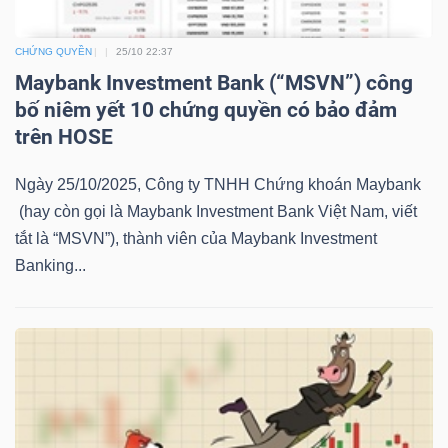
LIỆU
CHỨNG QUYỀN
25/10 22:37
Ngành
Maybank Investment Bank (“MSVN”) công
(-)
bố niêm yết 10 chứng quyền có bảo đảm
trên HOSE
VS-
SECTOR
Ngày 25/10/2025, Công ty TNHH Chứng khoán Maybank
(hay còn gọi là Maybank Investment Bank Việt Nam, viết
tắt là “MSVN”), thành viên của Maybank Investment
Banking...
NĂNG
LƯỢNG