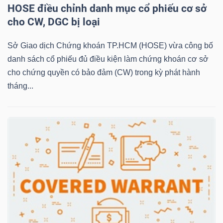
HOSE điều chỉnh danh mục cổ phiếu cơ sở
cho CW, DGC bị loại
NGÀNH
Sở Giao dịch Chứng khoán TP.HCM (HOSE) vừa công bố
danh sách cổ phiếu đủ điều kiện làm chứng khoán cơ sở
cho chứng quyền có bảo đảm (CW) trong kỳ phát hành
DOANH
tháng...
NGHIỆP
CỔ
PHIẾU
PHÁI
SINH