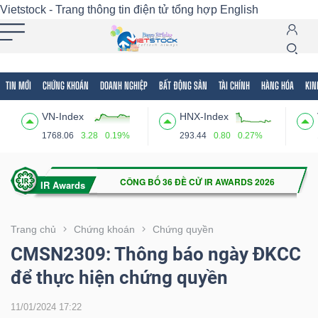
Vietstock - Trang thông tin điện tử tổng hợp
English
TIN MỚI
CHỨNG KHOÁN
DOANH NGHIỆP
BẤT ĐỘNG SẢN
TÀI CHÍNH
HÀNG HÓA
KIN
Tất cả
Tính năng
Ngành
Mã chứng khoán
Lãnh
VN-Index
HNX-Index
Tính
1768.06
3.28
0.19%
293.44
0.80
0.27%
năng
(-)
VIETSTOCK
Trang chủ
Chứng khoán
Chứng quyền
CMSN2309: Thông báo ngày ĐKCC
để thực hiện chứng quyền
CHỨNG
KHOÁN
11/01/2024 17:22