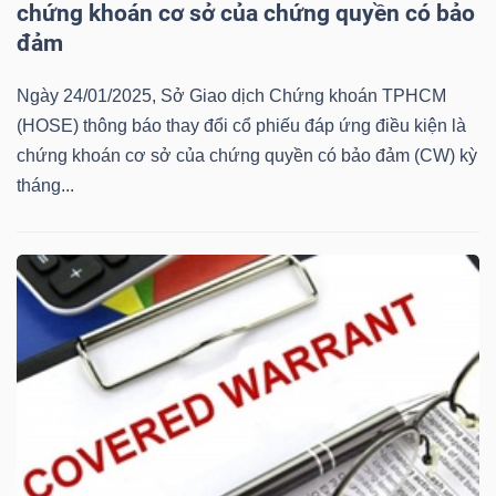
chứng khoán cơ sở của chứng quyền có bảo
Mã
đảm
chứng
khoán
Ngày 24/01/2025, Sở Giao dịch Chứng khoán TPHCM
(-)
(HOSE) thông báo thay đổi cổ phiếu đáp ứng điều kiện là
chứng khoán cơ sở của chứng quyền có bảo đảm (CW) kỳ
Tất cả
Cổ phiếu
Chỉ số
Chứng chỉ quỹ
Chứng 
tháng...
Lãnh
đạo
(-)
Tất cả
Người nội bộ
Người liên quan
Cổ đông lớn
Tin
tức
(-)