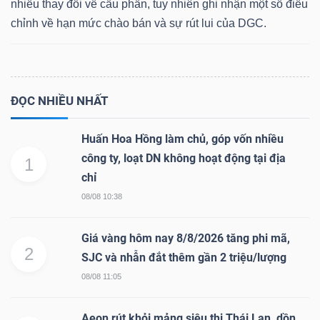
nhiều thay đổi về cấu phần, tuy nhiên ghi nhận một số điều
chỉnh về hạn mức chào bán và sự rút lui của DGC.
Dữ
liệu
ĐỌC NHIỀU NHẤT
tài
chính
Huấn Hoa Hồng làm chủ, góp vốn nhiều
công ty, loạt DN không hoạt động tại địa
1
chỉ
08/08 10:38
Giá vàng hôm nay 8/8/2026 tăng phi mã,
2
SJC và nhẫn đắt thêm gần 2 triệu/lượng
08/08 11:05
Aeon rút khỏi mảng siêu thị Thái Lan, dồn