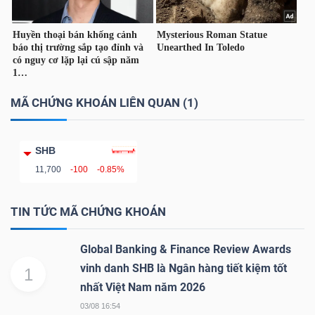
TÀI
CHÍNH
CÁ
NHÂN
MÃ CHỨNG KHOÁN LIÊN QUAN (1)
SHB
PHÂN
11,700
-100
-0.85%
TÍCH
VIETSTOCKFINANCE
TIN TỨC MÃ CHỨNG KHOÁN
Global Banking & Finance Review Awards
vinh danh SHB là Ngân hàng tiết kiệm tốt
1
VĨ
nhất Việt Nam năm 2026
MÔ
03/08 16:54