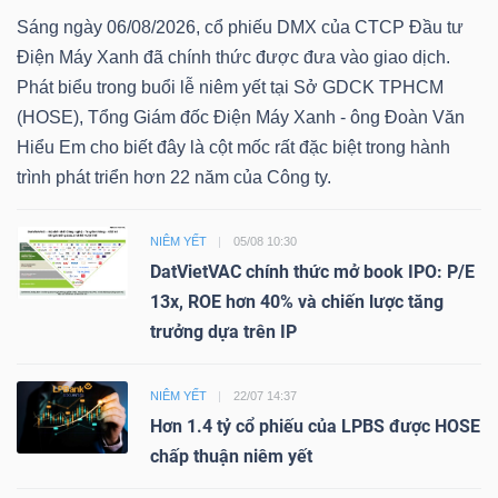
Sáng ngày 06/08/2026, cổ phiếu DMX của CTCP Đầu tư
Điện Máy Xanh đã chính thức được đưa vào giao dịch.
Phát biểu trong buổi lễ niêm yết tại Sở GDCK TPHCM
(HOSE), Tổng Giám đốc Điện Máy Xanh - ông Đoàn Văn
Hiểu Em cho biết đây là cột mốc rất đặc biệt trong hành
trình phát triển hơn 22 năm của Công ty.
NIÊM YẾT
05/08 10:30
DatVietVAC chính thức mở book IPO: P/E
13x, ROE hơn 40% và chiến lược tăng
trưởng dựa trên IP
NIÊM YẾT
22/07 14:37
Hơn 1.4 tỷ cổ phiếu của LPBS được HOSE
chấp thuận niêm yết