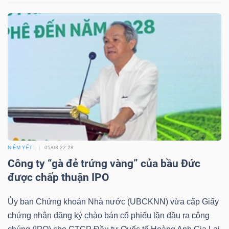
LIỆU
Ngành
(-)
VS-
SECTOR
NIÊM YẾT
05/08 22:28
NĂNG
Công ty “gà đẻ trứng vàng” của bầu Đức
LƯỢNG
được chấp thuận IPO
Ủy ban Chứng khoán Nhà nước (UBCKNN) vừa cấp Giấy
chứng nhận đăng ký chào bán cổ phiếu lần đầu ra công