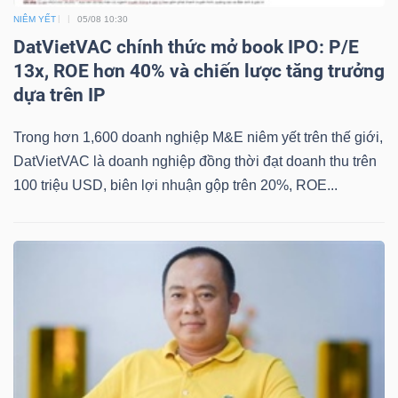
NIÊM YẾT
05/08 10:30
DatVietVAC chính thức mở book IPO: P/E
13x, ROE hơn 40% và chiến lược tăng trưởng
TÀI
dựa trên IP
CHÍNH
Trong hơn 1,600 doanh nghiệp M&E niêm yết trên thế giới,
DatVietVAC là doanh nghiệp đồng thời đạt doanh thu trên
100 triệu USD, biên lợi nhuận gộp trên 20%, ROE...
CÔNG
NGHỆ
THÔNG
TIN