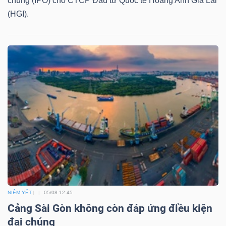
chúng (IPO) cho CTCP Đầu tư Quốc tế Hoàng Anh Gia Lai
NGUYÊN
(HGI).
VẬT
LIỆU
CÔNG
NGHIỆP
TIÊU
DÙNG
NIÊM YẾT
05/08 12:45
KHÔNG
Cảng Sài Gòn không còn đáp ứng điều kiện
THIẾT
đại chúng