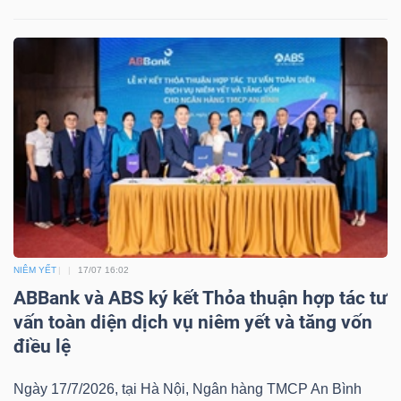
ngữ
(-)
Dịch
vụ
(-)
Đào
tạo
NIÊM YẾT
17/07 16:02
ABBank và ABS ký kết Thỏa thuận hợp tác tư
vấn toàn diện dịch vụ niêm yết và tăng vốn
điều lệ
Sách
tài
Ngày 17/7/2026, tại Hà Nội, Ngân hàng TMCP An Bình
chính