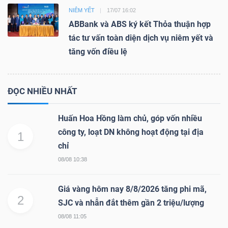
NIÊM YẾT
17/07 16:02
ABBank và ABS ký kết Thỏa thuận hợp
tác tư vấn toàn diện dịch vụ niêm yết và
tăng vốn điều lệ
ĐỌC NHIỀU NHẤT
Huấn Hoa Hồng làm chủ, góp vốn nhiều
công ty, loạt DN không hoạt động tại địa
1
chỉ
08/08 10:38
Giá vàng hôm nay 8/8/2026 tăng phi mã,
2
SJC và nhẫn đắt thêm gần 2 triệu/lượng
08/08 11:05