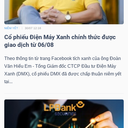
DỊCH
VỤ
TRUYỀN
THÔNG
NIÊM YẾT
30/07 12:16
Cổ phiếu Điện Máy Xanh chính thức được
giao dịch từ 06/08
Theo thông tin từ trang Facebook tích xanh của ông Đoàn
TIỆN
Văn Hiểu Em - Tổng Giám đốc CTCP Đầu tư Điện Máy
ÍCH
Xanh (DMX), cổ phiếu DMX đã được chấp thuận niêm yết
tại...
BẤT
ĐỘNG
SẢN