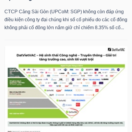
YẾU
CTCP Cảng Sài Gòn (UPCoM: SGP) không còn đáp ứng
điều kiện công ty đại chúng khi số cổ phiếu do các cổ đông
không phải cổ đông lớn nắm giữ chỉ chiếm 8.35% số cổ...
TIÊU
DÙNG
THIẾT
YẾU
CHĂM
SÓC
SỨC
KHỎE