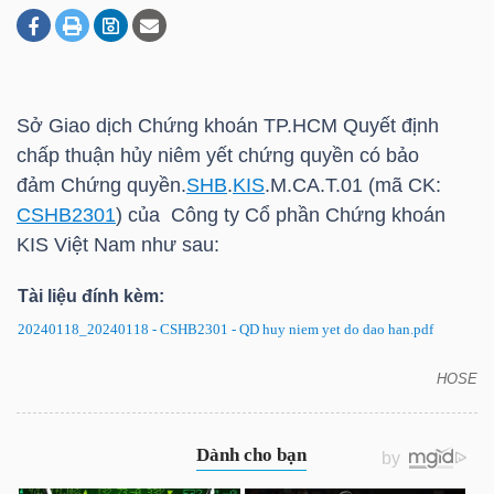
DOANH
NGHIỆP
Sở Giao dịch Chứng khoán
TP.HCM
Quyết định
chấp thuận hủy niêm yết chứng quyền có bảo
đảm Chứng quyền.
SHB
.
KIS
.M.CA.T.01 (mã CK:
BẤT
CSHB2301
) của Công ty Cổ phần Chứng khoán
ĐỘNG
KIS
Việt Nam như sau:
SẢN
Tài liệu đính kèm:
20240118_20240118 - CSHB2301 - QD huy niem yet do dao han.pdf
TÀI
HOSE
CSHB2301: Quyết định hủy niêm yết chứng quyền
CHÍNH
có bảo đảm