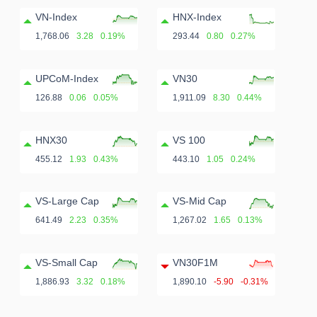
VN-Index
HNX-Index
1,768.06
3.28
0.19%
293.44
0.80
0.27%
UPCoM-Index
VN30
126.88
0.06
0.05%
1,911.09
8.30
0.44%
HNX30
VS 100
455.12
1.93
0.43%
443.10
1.05
0.24%
VS-Large Cap
VS-Mid Cap
641.49
2.23
0.35%
1,267.02
1.65
0.13%
VS-Small Cap
VN30F1M
1,886.93
3.32
0.18%
1,890.10
-5.90
-0.31%