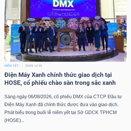
TRÁI
PHIẾU
CÔNG
NIÊM YẾT
06/08 12:05
CỤ
Điện Máy Xanh chính thức giao dịch tại
ĐẦU
HOSE, cổ phiếu chào sàn trong sắc xanh
TƯ
Sáng ngày 06/08/2026, cổ phiếu DMX của CTCP Đầu tư
Điện Máy Xanh đã chính thức được đưa vào giao dịch.
TRUY
Phát biểu trong buổi lễ niêm yết tại Sở GDCK TPHCM
XUẤT
(HOSE)...
DỮ