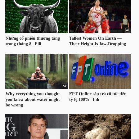
HÀNG
HÓA
KINH
TẾ
THẾ
GIỚI
ĐÔNG
DƯƠNG