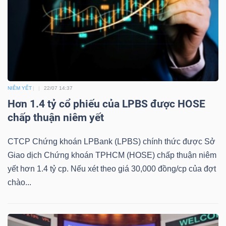
Mã
chứng
khoán
(-)
Tất cả
Cổ phiếu
Chỉ số
Chứng chỉ quỹ
Chứng 
NIÊM YẾT
22/07 14:37
Hơn 1.4 tỷ cổ phiếu của LPBS được HOSE
Lãnh
chấp thuận niêm yết
đạo
(-)
CTCP Chứng khoán LPBank (LPBS) chính thức được Sở
Giao dịch Chứng khoán TPHCM (HOSE) chấp thuận niêm
Tất cả
Người nội bộ
Người liên quan
Cổ đông lớn
yết hơn 1.4 tỷ cp. Nếu xét theo giá 30,000 đồng/cp của đợt
chào...
Tin
tức
(-)