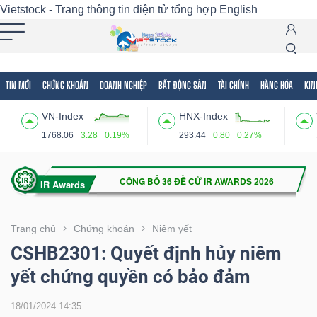
Vietstock - Trang thông tin điện tử tổng hợp
English
TIN MỚI
CHỨNG KHOÁN
DOANH NGHIỆP
BẤT ĐỘNG SẢN
TÀI CHÍNH
HÀNG HÓA
KIN
Tất cả
Tính năng
Ngành
Mã chứng khoán
Lãnh
VN-Index
HNX-Index
Tính
1768.06
3.28
0.19%
293.44
0.80
0.27%
năng
(-)
VIETSTOCK
Trang chủ
Chứng khoán
Niêm yết
CSHB2301: Quyết định hủy niêm
yết chứng quyền có bảo đảm
CHỨNG
KHOÁN
18/01/2024 14:35