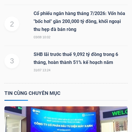
Cổ phiếu ngân hàng tháng 7/2026: Vốn hóa
"bốc hơi" gần 200,000 tỷ đồng, khối ngoại
NGÀNH
2
thu hẹp đà bán ròng
03/08 10:02
DOANH
SHB lãi trước thuế 9,092 tỷ đồng trong 6
NGHIỆP
3
tháng, hoàn thành 51% kế hoạch năm
31/07 13:24
CỔ
PHIẾU
TIN CÙNG CHUYÊN MỤC
PHÁI
SINH