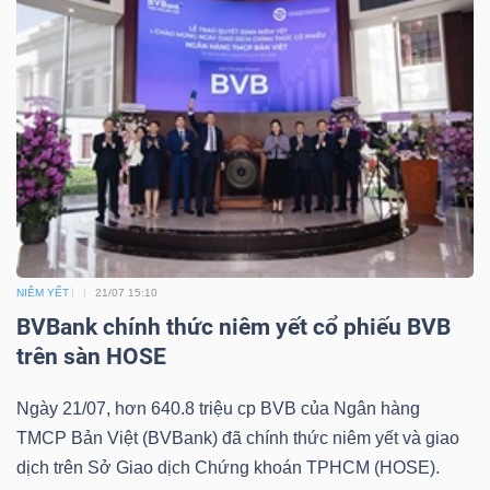
Bài
viết
của
tác
giả
(-)
Báo
cáo
NIÊM YẾT
21/07 15:10
BVBank chính thức niêm yết cổ phiếu BVB
phân
trên sàn HOSE
tích
(-)
Ngày 21/07, hơn 640.8 triệu cp BVB của Ngân hàng
TMCP Bản Việt (BVBank) đã chính thức niêm yết và giao
Thuật
dịch trên Sở Giao dịch Chứng khoán TPHCM (HOSE).