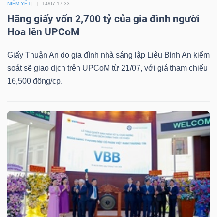
NIÊM YẾT
14/07 17:33
Hãng giấy vốn 2,700 tỷ của gia đình người
Hoa lên UPCoM
Dữ
Giấy Thuận An do gia đình nhà sáng lập Liêu Bình An kiểm
liệu
soát sẽ giao dịch trên UPCoM từ 21/07, với giá tham chiếu
tài
16,500 đồng/cp.
chính