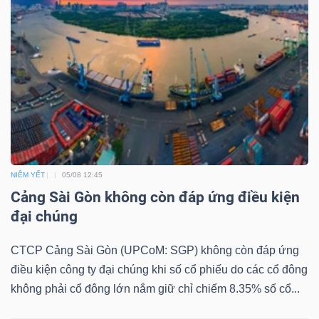
LIỆU
Ngành
(-)
VS-
SECTOR
NIÊM YẾT
05/08 12:45
Cảng Sài Gòn không còn đáp ứng điều kiện
đại chúng
NĂNG
LƯỢNG
CTCP Cảng Sài Gòn (UPCoM: SGP) không còn đáp ứng
điều kiện công ty đại chúng khi số cổ phiếu do các cổ đông
không phải cổ đông lớn nắm giữ chỉ chiếm 8.35% số cổ...