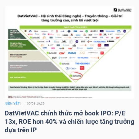
NGUYÊN
VẬT
LIỆU
CÔNG
NGHIỆP
NIÊM YẾT
05/08 10:30
TIÊU
DatVietVAC chính thức mở book IPO: P/E
DÙNG
13x, ROE hơn 40% và chiến lược tăng trưởng
KHÔNG
dựa trên IP
THIẾT