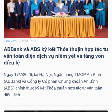
Bài
viết
của
tác
giả
NIÊM YẾT
17/07 16:02
(-)
ABBank và ABS ký kết Thỏa thuận hợp tác tư
vấn toàn diện dịch vụ niêm yết và tăng vốn
Báo
điều lệ
cáo
phân
Ngày 17/7/2026, tại Hà Nội, Ngân hàng TMCP An Bình
tích
(ABBank) và Công ty Cổ phần Chứng khoán An Bình
(-)
(ABS) chính thức ký kết Thỏa thuận hợp tác tư vấn toàn
diện dịch...
Thuật