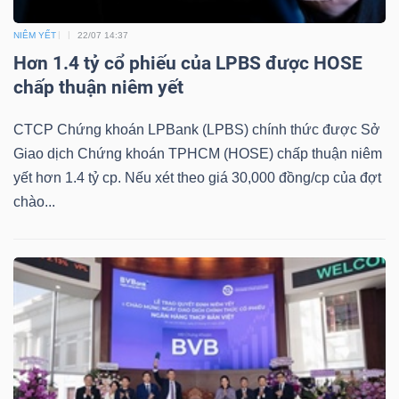
DỊCH
VỤ
NIÊM YẾT
22/07 14:37
TRUYỀN
Hơn 1.4 tỷ cổ phiếu của LPBS được HOSE
THÔNG
chấp thuận niêm yết
CTCP Chứng khoán LPBank (LPBS) chính thức được Sở
Giao dịch Chứng khoán TPHCM (HOSE) chấp thuận niêm
yết hơn 1.4 tỷ cp. Nếu xét theo giá 30,000 đồng/cp của đợt
TIỆN
chào...
ÍCH
BẤT
ĐỘNG
SẢN