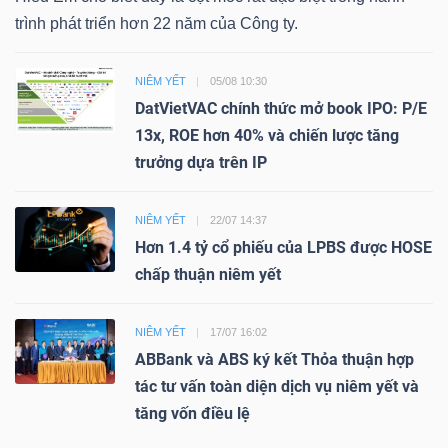
trình phát triển hơn 22 năm của Công ty.
NIÊM YẾT
05/08 10:30
DatVietVAC chính thức mở book IPO: P/E
13x, ROE hơn 40% và chiến lược tăng
trưởng dựa trên IP
NIÊM YẾT
22/07 14:37
Hơn 1.4 tỷ cổ phiếu của LPBS được HOSE
chấp thuận niêm yết
NIÊM YẾT
17/07 16:02
ABBank và ABS ký kết Thỏa thuận hợp
tác tư vấn toàn diện dịch vụ niêm yết và
tăng vốn điều lệ