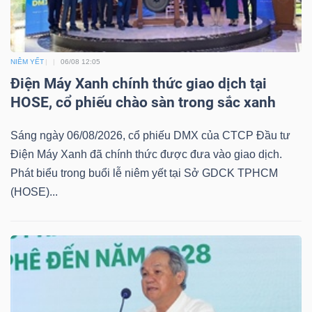
NGÀNH
NIÊM YẾT
06/08 12:05
Điện Máy Xanh chính thức giao dịch tại
HOSE, cổ phiếu chào sàn trong sắc xanh
DOANH
NGHIỆP
Sáng ngày 06/08/2026, cổ phiếu DMX của CTCP Đầu tư
Điện Máy Xanh đã chính thức được đưa vào giao dịch.
Phát biểu trong buổi lễ niêm yết tại Sở GDCK TPHCM
(HOSE)...
CỔ
PHIẾU
PHÁI
SINH