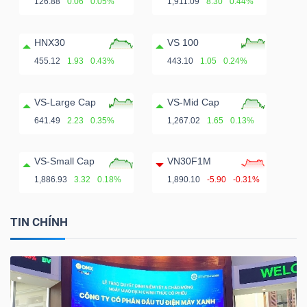
126.88
0.06
0.05%
1,911.09
8.30
0.44%
HNX30
VS 100
455.12
1.93
0.43%
443.10
1.05
0.24%
VS-Large Cap
VS-Mid Cap
641.49
2.23
0.35%
1,267.02
1.65
0.13%
VS-Small Cap
VN30F1M
1,886.93
3.32
0.18%
1,890.10
-5.90
-0.31%
TIN CHÍNH