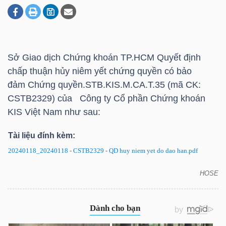
DOANH
NGHIỆP
Sở Giao dịch Chứng khoán TP.HCM Quyết định
chấp thuận hủy niêm yết chứng quyền có bảo
đảm Chứng quyền.STB.KIS.M.CA.T.35 (mã CK:
BẤT
CSTB2329) của Công ty Cổ phần Chứng khoán
ĐỘNG
KIS Việt Nam như sau:
SẢN
Tài liệu đính kèm:
20240118_20240118 - CSTB2329 - QD huy niem yet do dao han.pdf
TÀI
HOSE
CSTB2329: Quyết định hủy niêm yết chứng quyền
CHÍNH
có bảo đảm