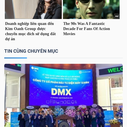
TÀI
CHÍNH
CÁ
NHÂN
TIN CÙNG CHUYÊN MỤC
PHÂN
TÍCH
VIETSTOCKFINANCE
VĨ
MÔ