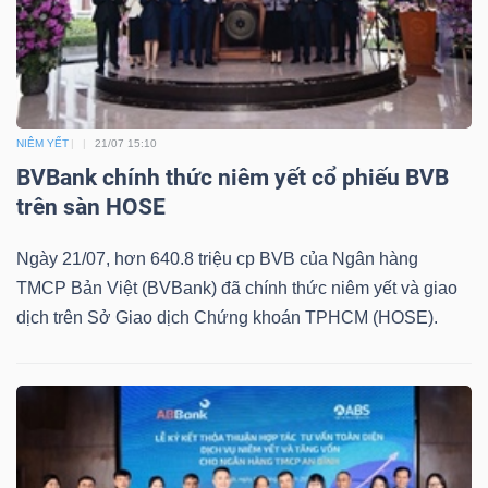
Mã
chứng
khoán
(-)
NIÊM YẾT
21/07 15:10
Tất cả
Cổ phiếu
Chỉ số
Chứng chỉ quỹ
Chứng 
BVBank chính thức niêm yết cổ phiếu BVB
trên sàn HOSE
Lãnh
đạo
Ngày 21/07, hơn 640.8 triệu cp BVB của Ngân hàng
(-)
TMCP Bản Việt (BVBank) đã chính thức niêm yết và giao
dịch trên Sở Giao dịch Chứng khoán TPHCM (HOSE).
Tất cả
Người nội bộ
Người liên quan
Cổ đông lớn
Tin
tức
(-)