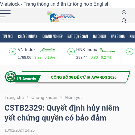
Vietstock - Trang thông tin điện tử tổng hợp
English
TIN MỚI
CHỨNG KHOÁN
DOANH NGHIỆP
BẤT ĐỘNG SẢN
TÀI CHÍNH
HÀNG HÓA
KIN
Tất cả
Tính năng
Ngành
Mã chứng khoán
Lãnh
VN-Index
HNX-Index
Tính
1768.06
3.28
0.19%
293.44
0.80
0.27%
năng
(-)
VIETSTOCK
Trang chủ
Chứng khoán
Niêm yết
CSTB2329: Quyết định hủy niêm
yết chứng quyền có bảo đảm
CHỨNG
KHOÁN
18/01/2024 14:25