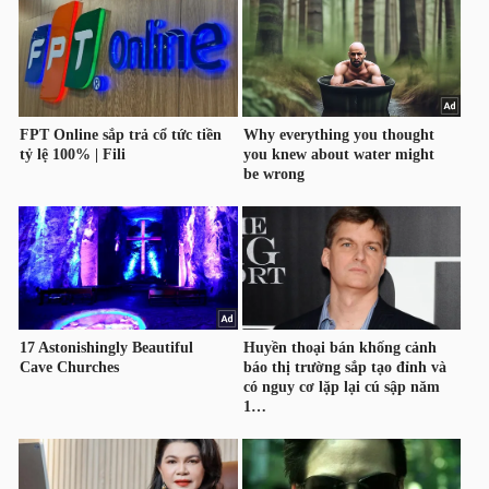
HÀNG
HÓA
KINH
TẾ
THẾ
GIỚI
ĐÔNG
DƯƠNG