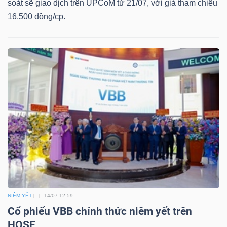
soát sẽ giao dịch trên UPCoM từ 21/07, với giá tham chiếu
16,500 đồng/cp.
Công
cụ
đầu
tư
Truyền
thông
tài
NIÊM YẾT
14/07 12:59
Cổ phiếu VBB chính thức niêm yết trên
chính
HOSE