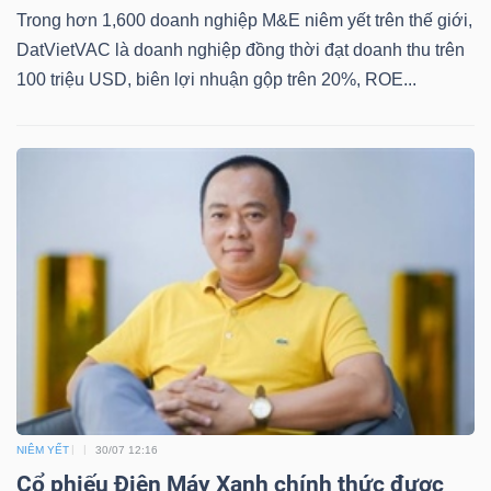
YẾU
Trong hơn 1,600 doanh nghiệp M&E niêm yết trên thế giới,
DatVietVAC là doanh nghiệp đồng thời đạt doanh thu trên
100 triệu USD, biên lợi nhuận gộp trên 20%, ROE...
TIÊU
DÙNG
THIẾT
YẾU
CHĂM
SÓC
SỨC
NIÊM YẾT
30/07 12:16
KHỎE
Cổ phiếu Điện Máy Xanh chính thức được