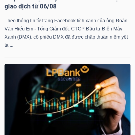
giao dịch từ 06/08
Theo thông tin từ trang Facebook tích xanh của ông Đoàn
Văn Hiểu Em - Tổng Giám đốc CTCP Đầu tư Điện Máy
TÀI
Xanh (DMX), cổ phiếu DMX đã được chấp thuận niêm yết
CHÍNH
tại...
CÔNG
NGHỆ
THÔNG
TIN