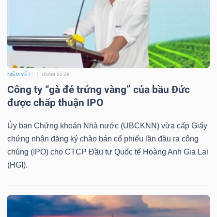
TRÁI
PHIẾU
NIÊM YẾT
05/08 22:28
Công ty “gà đẻ trứng vàng” của bầu Đức
CÔNG
được chấp thuận IPO
CỤ
ĐẦU
Ủy ban Chứng khoán Nhà nước (UBCKNN) vừa cấp Giấy
TƯ
chứng nhận đăng ký chào bán cổ phiếu lần đầu ra công
chúng (IPO) cho CTCP Đầu tư Quốc tế Hoàng Anh Gia Lai
(HGI).
TRUY
XUẤT
DỮ