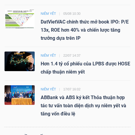
NIÊM YẾT
05/08 10:30
DatVietVAC chính thức mở book IPO: P/E
13x, ROE hơn 40% và chiến lược tăng
trưởng dựa trên IP
NIÊM YẾT
22/07 14:37
Hơn 1.4 tỷ cổ phiếu của LPBS được HOSE
chấp thuận niêm yết
NIÊM YẾT
17/07 16:02
ABBank và ABS ký kết Thỏa thuận hợp
tác tư vấn toàn diện dịch vụ niêm yết và
tăng vốn điều lệ