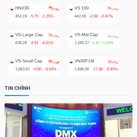
HNX30
VS 100
453.19
-5.75
-1.25%
442.05
-2.98
-0.67%
VS-Large Cap
VS-Mid Cap
639.26
-3.91
-0.61%
1,265.37
0.37
0.03%
VS-Small Cap
VN30F1M
1,883.61
-0.80
-0.04%
1,896.00
-17.80
-0.93%
TIN CHÍNH