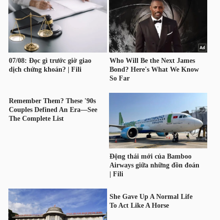
HÀNG
HÓA
KINH
TẾ
THẾ
GIỚI
ĐÔNG
DƯƠNG