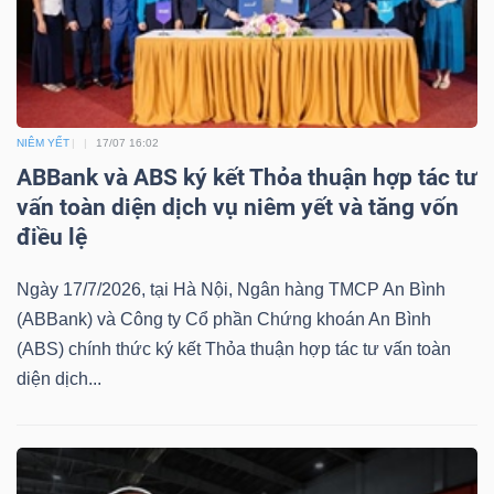
Bài
viết
của
tác
NIÊM YẾT
17/07 16:02
giả
ABBank và ABS ký kết Thỏa thuận hợp tác tư
(-)
vấn toàn diện dịch vụ niêm yết và tăng vốn
điều lệ
Báo
Ngày 17/7/2026, tại Hà Nội, Ngân hàng TMCP An Bình
cáo
(ABBank) và Công ty Cổ phần Chứng khoán An Bình
phân
(ABS) chính thức ký kết Thỏa thuận hợp tác tư vấn toàn
tích
diện dịch...
(-)
Thuật