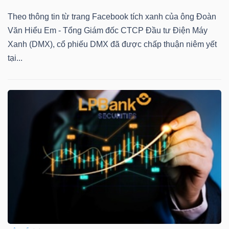
Theo thông tin từ trang Facebook tích xanh của ông Đoàn
Văn Hiểu Em - Tổng Giám đốc CTCP Đầu tư Điện Máy
Xanh (DMX), cổ phiếu DMX đã được chấp thuận niêm yết
TÀI
tại...
CHÍNH
CÔNG
NGHỆ
THÔNG
TIN