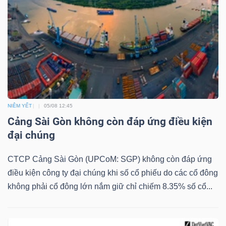
LIỆU
Ngành
(-)
VS-
SECTOR
NIÊM YẾT
05/08 12:45
Cảng Sài Gòn không còn đáp ứng điều kiện
đại chúng
NĂNG
CTCP Cảng Sài Gòn (UPCoM: SGP) không còn đáp ứng
LƯỢNG
điều kiện công ty đại chúng khi số cổ phiếu do các cổ đông
không phải cổ đông lớn nắm giữ chỉ chiếm 8.35% số cổ...