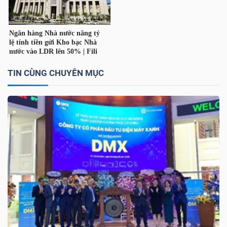
TÀI
CHÍNH
CÁ
NHÂN
TIN CÙNG CHUYÊN MỤC
PHÂN
TÍCH
VIETSTOCKFINANCE
VĨ
MÔ