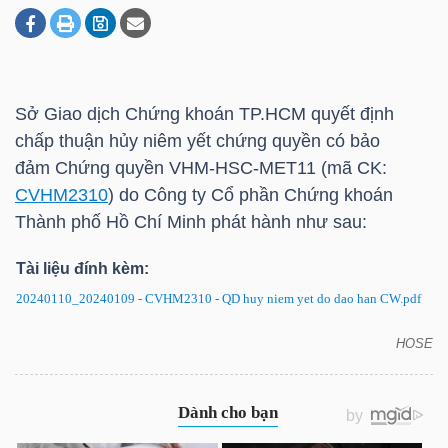
DOANH
NGHIỆP
Sở Giao dịch Chứng khoán
TP.HCM
quyết định
chấp thuận hủy niêm yết chứng quyền có bảo
đảm Chứng quyền
VHM-HSC-MET11
(mã CK:
BẤT
CVHM2310
) do Công ty Cổ phần Chứng khoán
ĐỘNG
Thành phố Hồ Chí Minh phát hành như sau:
SẢN
Tài liệu đính kèm:
20240110_20240109 - CVHM2310 - QD huy niem yet do dao han CW.pdf
TÀI
HOSE
CVHM2310: Quyết định hủy niêm yết chứng quyền
CHÍNH
có bảo đảm