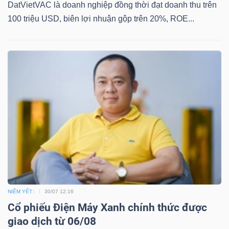
YẾU
DatVietVAC là doanh nghiệp đồng thời đạt doanh thu trên
100 triệu USD, biên lợi nhuận gộp trên 20%, ROE...
TIÊU
DÙNG
THIẾT
YẾU
CHĂM
SÓC
NIÊM YẾT
30/07 12:16
SỨC
Cổ phiếu Điện Máy Xanh chính thức được
KHỎE
giao dịch từ 06/08