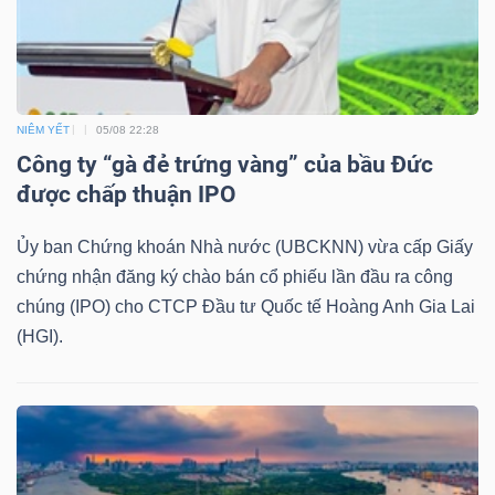
TRÁI
PHIẾU
NIÊM YẾT
05/08 22:28
Công ty “gà đẻ trứng vàng” của bầu Đức
được chấp thuận IPO
CÔNG
Ủy ban Chứng khoán Nhà nước (UBCKNN) vừa cấp Giấy
CỤ
chứng nhận đăng ký chào bán cổ phiếu lần đầu ra công
ĐẦU
chúng (IPO) cho CTCP Đầu tư Quốc tế Hoàng Anh Gia Lai
TƯ
(HGI).
TRUY
XUẤT
DỮ