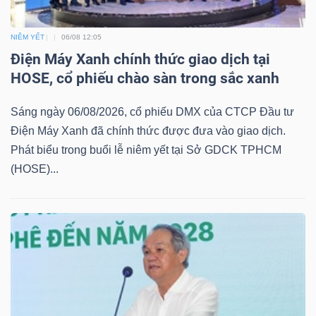
NIÊM YẾT
06/08 12:05
NGÀNH
Điện Máy Xanh chính thức giao dịch tại
HOSE, cổ phiếu chào sàn trong sắc xanh
Sáng ngày 06/08/2026, cổ phiếu DMX của CTCP Đầu tư
DOANH
Điện Máy Xanh đã chính thức được đưa vào giao dịch.
NGHIỆP
Phát biểu trong buổi lễ niêm yết tại Sở GDCK TPHCM
(HOSE)...
CỔ
PHIẾU
PHÁI
SINH