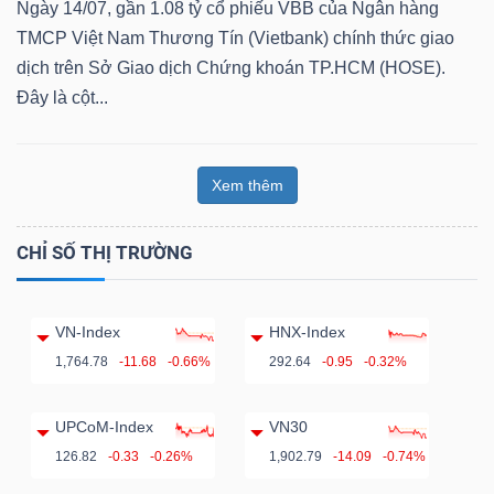
Ngày 14/07, gần 1.08 tỷ cổ phiếu VBB của Ngân hàng
TMCP Việt Nam Thương Tín (Vietbank) chính thức giao
dịch trên Sở Giao dịch Chứng khoán TP.HCM (HOSE).
Đây là cột...
Dữ
liệu
tài
Xem thêm
chính
CHỈ SỐ THỊ TRƯỜNG
VN-Index
HNX-Index
1,764.78
-11.68
-0.66%
292.64
-0.95
-0.32%
UPCoM-Index
VN30
126.82
-0.33
-0.26%
1,902.79
-14.09
-0.74%