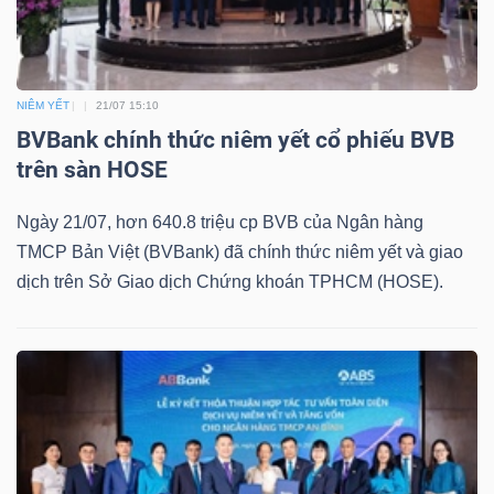
Mã
chứng
khoán
NIÊM YẾT
21/07 15:10
(-)
BVBank chính thức niêm yết cổ phiếu BVB
trên sàn HOSE
Tất cả
Cổ phiếu
Chỉ số
Chứng chỉ quỹ
Chứng 
Ngày 21/07, hơn 640.8 triệu cp BVB của Ngân hàng
Lãnh
TMCP Bản Việt (BVBank) đã chính thức niêm yết và giao
đạo
dịch trên Sở Giao dịch Chứng khoán TPHCM (HOSE).
(-)
Tất cả
Người nội bộ
Người liên quan
Cổ đông lớn
Tin
tức
(-)