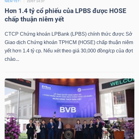
DỊCH
NIÊM YẾT
22/07 14:37
Hơn 1.4 tỷ cổ phiếu của LPBS được HOSE
VỤ
chấp thuận niêm yết
TRUYỀN
THÔNG
CTCP Chứng khoán LPBank (LPBS) chính thức được Sở
Giao dịch Chứng khoán TPHCM (HOSE) chấp thuận niêm
yết hơn 1.4 tỷ cp. Nếu xét theo giá 30,000 đồng/cp của đợt
chào...
TIỆN
ÍCH
BẤT
ĐỘNG
SẢN