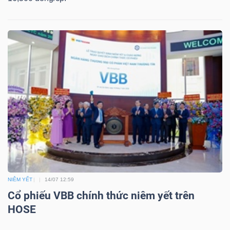
Công
cụ
đầu
tư
Truyền
NIÊM YẾT
14/07 12:59
thông
Cổ phiếu VBB chính thức niêm yết trên
tài
HOSE
chính