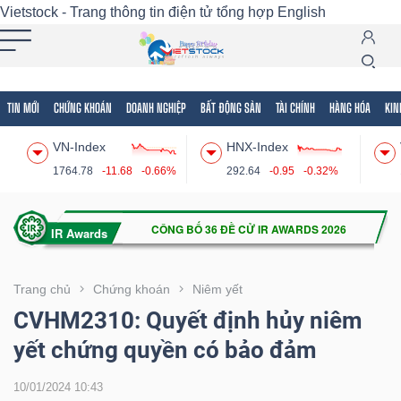
Vietstock - Trang thông tin điện tử tổng hợp
English
TIN MỚI
CHỨNG KHOÁN
DOANH NGHIỆP
BẤT ĐỘNG SẢN
TÀI CHÍNH
HÀNG HÓA
KIN
Tất cả
Tính năng
Ngành
Mã chứng khoán
Lãnh
VN-Index
HNX-Index
Tính
1764.78
-11.68
-0.66%
292.64
-0.95
-0.32%
năng
(-)
VIETSTOCK
Trang chủ
Chứng khoán
Niêm yết
CVHM2310: Quyết định hủy niêm
yết chứng quyền có bảo đảm
CHỨNG
KHOÁN
10/01/2024 10:43