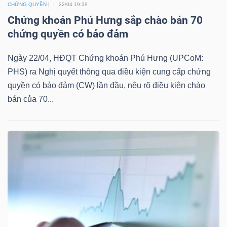
DỊCH
CHỨNG QUYỀN
22/04 19:39
VỤ
Chứng khoán Phú Hưng sắp chào bán 70
TRUYỀN
chứng quyền có bảo đảm
THÔNG
Ngày 22/04, HĐQT Chứng khoán Phú Hưng (UPCoM:
PHS) ra Nghị quyết thông qua điều kiện cung cấp chứng
quyền có bảo đảm (CW) lần đầu, nêu rõ điều kiện chào
bán của 70...
TIỆN
ÍCH
BẤT
ĐỘNG
SẢN