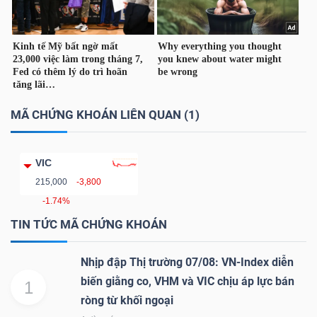
TÀI
CHÍNH
CÁ
NHÂN
MÃ CHỨNG KHOÁN LIÊN QUAN (1)
PHÂN
VIC
TÍCH
215,000
-3,800
-1.74%
VIETSTOCKFINANCE
TIN TỨC MÃ CHỨNG KHOÁN
Nhịp đập Thị trường 07/08: VN-Index diễn
biến giằng co, VHM và VIC chịu áp lực bán
VĨ
1
ròng từ khối ngoại
MÔ