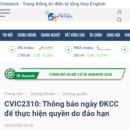
Vietstock - Trang thông tin điện tử tổng hợp
English
TIN MỚI
CHỨNG KHOÁN
DOANH NGHIỆP
BẤT ĐỘNG SẢN
TÀI CHÍNH
HÀNG HÓA
KIN
Tất cả
Tính năng
Ngành
Mã chứng khoán
Lãnh
VN-Index
HNX-Index
Tính
1768.06
3.28
0.19%
293.44
0.80
0.27%
năng
(-)
VIETSTOCK
Trang chủ
Chứng khoán
Chứng quyền
CVIC2310: Thông báo ngày ĐKCC
để thực hiện quyền do đáo hạn
CHỨNG
KHOÁN
26/01/2024 14:40