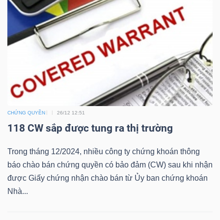
ngữ
(-)
Dịch
vụ
(-)
Đào
CHỨNG QUYỀN
26/12 12:51
118 CW sắp được tung ra thị trường
tạo
Trong tháng 12/2024, nhiều công ty chứng khoán thông
báo chào bán chứng quyền có bảo đảm (CW) sau khi nhận
được Giấy chứng nhận chào bán từ Ủy ban chứng khoán
Sách
Nhà...
tài
chính