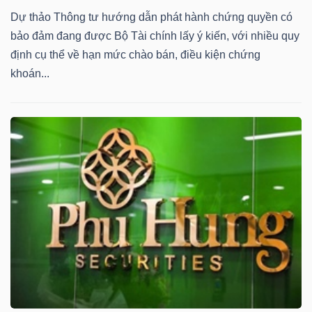
Dự thảo Thông tư hướng dẫn phát hành chứng quyền có
bảo đảm đang được Bộ Tài chính lấy ý kiến, với nhiều quy
định cụ thể về hạn mức chào bán, điều kiện chứng
TÀI
khoán...
CHÍNH
CÔNG
NGHỆ
THÔNG
TIN