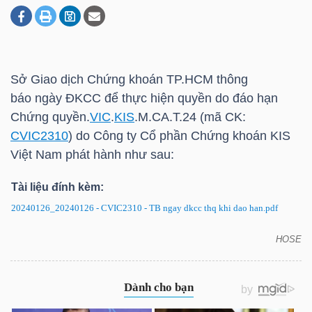
DOANH
NGHIỆP
Sở Giao dịch Chứng khoán
TP.HCM
thông
báo ngày ĐKCC để thực hiện quyền do đáo hạn
Chứng quyền.
VIC
.
KIS
.M.CA.T.24 (mã CK:
BẤT
CVIC2310
) do Công ty Cổ phần Chứng khoán
KIS
ĐỘNG
Việt Nam phát hành như sau:
SẢN
Tài liệu đính kèm:
20240126_20240126 - CVIC2310 - TB ngay dkcc thq khi dao han.pdf
TÀI
HOSE
CVIC2310: Thông báo ngày ĐKCC để thực hiện
CHÍNH
quyền do đáo hạn