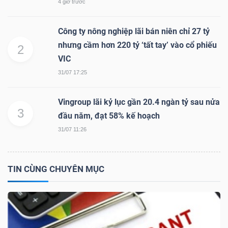
4 giờ trước
Công ty nông nghiệp lãi bán niên chỉ 27 tỷ
NGÀNH
nhưng cầm hơn 220 tỷ ‘tất tay’ vào cổ phiếu
2
VIC
31/07 17:25
DOANH
NGHIỆP
Vingroup lãi kỷ lục gần 20.4 ngàn tỷ sau nửa
3
đầu năm, đạt 58% kế hoạch
31/07 11:26
CỔ
PHIẾU
TIN CÙNG CHUYÊN MỤC
PHÁI
SINH