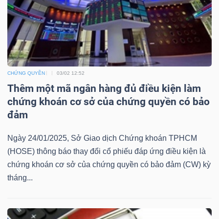
Bài
viết
của
tác
giả
CHỨNG QUYỀN
03/02 12:52
(-)
Thêm một mã ngân hàng đủ điều kiện làm
chứng khoán cơ sở của chứng quyền có bảo
đảm
Báo
cáo
Ngày 24/01/2025, Sở Giao dịch Chứng khoán TPHCM
phân
(HOSE) thông báo thay đổi cổ phiếu đáp ứng điều kiện là
tích
chứng khoán cơ sở của chứng quyền có bảo đảm (CW) kỳ
(-)
tháng...
Thuật