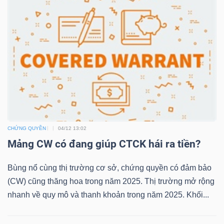
LIỆU
Ngành
(-)
VS-
SECTOR
CHỨNG QUYỀN
04/12 13:02
Mảng CW có đang giúp CTCK hái ra tiền?
NĂNG
Bùng nổ cùng thị trường cơ sở, chứng quyền có đảm bảo
LƯỢNG
(CW) cũng thăng hoa trong năm 2025. Thị trường mở rộng
nhanh về quy mô và thanh khoản trong năm 2025. Khối...