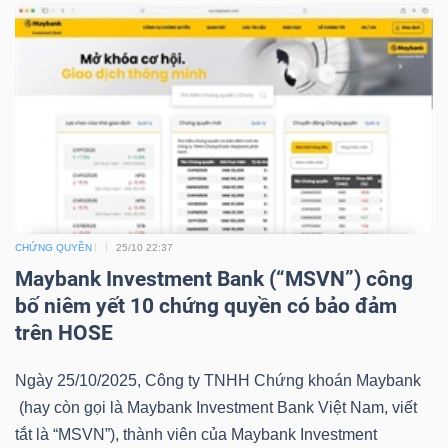
NGUYÊN
VẬT
LIỆU
CÔNG
NGHIỆP
CHỨNG QUYỀN
25/10 22:37
Maybank Investment Bank (“MSVN”) công
bố niêm yết 10 chứng quyền có bảo đảm
trên HOSE
TIÊU
DÙNG
Ngày 25/10/2025, Công ty TNHH Chứng khoán Maybank
KHÔNG
(hay còn gọi là Maybank Investment Bank Việt Nam, viết
THIẾT
tắt là “MSVN”), thành viên của Maybank Investment