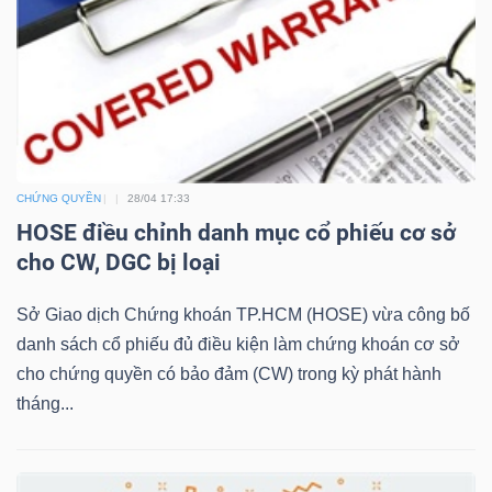
TRÁI
PHIẾU
CHỨNG QUYỀN
28/04 17:33
CÔNG
HOSE điều chỉnh danh mục cổ phiếu cơ sở
CỤ
cho CW, DGC bị loại
ĐẦU
TƯ
Sở Giao dịch Chứng khoán TP.HCM (HOSE) vừa công bố
danh sách cổ phiếu đủ điều kiện làm chứng khoán cơ sở
cho chứng quyền có bảo đảm (CW) trong kỳ phát hành
tháng...
TRUY
XUẤT
DỮ