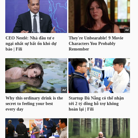
HÀNG
HÓA
KINH
TẾ
THẾ
GIỚI
ĐÔNG
DƯƠNG