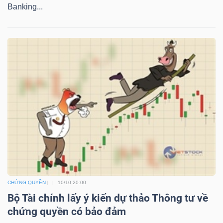
YẾU
Banking...
TIÊU
DÙNG
THIẾT
YẾU
CHĂM
SÓC
CHỨNG QUYỀN
10/10 20:00
SỨC
Bộ Tài chính lấy ý kiến dự thảo Thông tư về
KHỎE
chứng quyền có bảo đảm