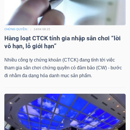
Mã
chứng
khoán
CHỨNG QUYỀN
14/04 09:15
(-)
Hàng loạt CTCK tính gia nhập sân chơi “lời
Tất cả
Cổ phiếu
Chỉ số
Chứng chỉ quỹ
Chứng 
vô hạn, lỗ giới hạn”
Nhiều công ty chứng khoán (CTCK) đang tính tới việc
Lãnh
tham gia sân chơi chứng quyền có đảm bảo (CW) - bước
đạo
đi nhằm đa dạng hóa danh mục sản phẩm.
(-)
Tất cả
Người nội bộ
Người liên quan
Cổ đông lớn
Tin
tức
(-)