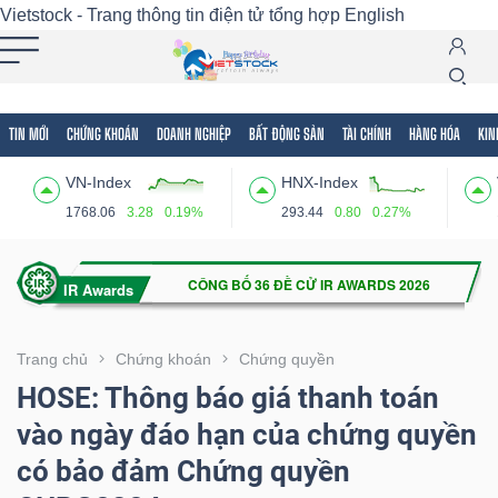
Vietstock - Trang thông tin điện tử tổng hợp
English
TIN MỚI
CHỨNG KHOÁN
DOANH NGHIỆP
BẤT ĐỘNG SẢN
TÀI CHÍNH
HÀNG HÓA
KIN
Tất cả
Tính năng
Ngành
Mã chứng khoán
Lãnh
VN-Index
HNX-Index
Tính
1768.06
3.28
0.19%
293.44
0.80
0.27%
năng
(-)
VIETSTOCK
Trang chủ
Chứng khoán
Chứng quyền
HOSE: Thông báo giá thanh toán
vào ngày đáo hạn của chứng quyền
CHỨNG
có bảo đảm Chứng quyền
KHOÁN