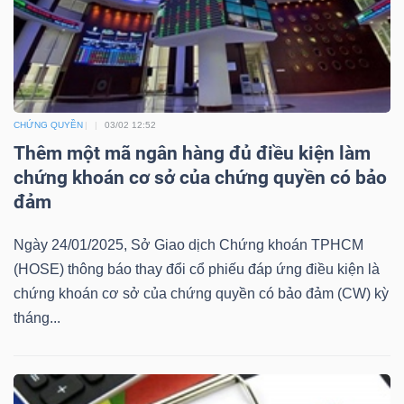
ngữ
(-)
Dịch
vụ
CHỨNG QUYỀN
03/02 12:52
(-)
Thêm một mã ngân hàng đủ điều kiện làm
chứng khoán cơ sở của chứng quyền có bảo
đảm
Đào
tạo
Ngày 24/01/2025, Sở Giao dịch Chứng khoán TPHCM
(HOSE) thông báo thay đổi cổ phiếu đáp ứng điều kiện là
chứng khoán cơ sở của chứng quyền có bảo đảm (CW) kỳ
tháng...
Sách
tài
chính