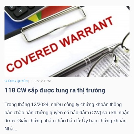
Công
cụ
đầu
tư
CHỨNG QUYỀN
26/12 12:51
118 CW sắp được tung ra thị trường
Truyền
Trong tháng 12/2024, nhiều công ty chứng khoán thông
thông
báo chào bán chứng quyền có bảo đảm (CW) sau khi nhận
tài
được Giấy chứng nhận chào bán từ Ủy ban chứng khoán
chính
Nhà...