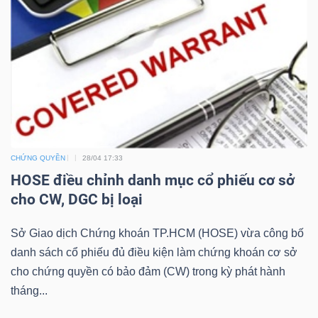
LIỆU
Ngành
(-)
VS-
SECTOR
CHỨNG QUYỀN
28/04 17:33
HOSE điều chỉnh danh mục cổ phiếu cơ sở
cho CW, DGC bị loại
NĂNG
Sở Giao dịch Chứng khoán TP.HCM (HOSE) vừa công bố
LƯỢNG
danh sách cổ phiếu đủ điều kiện làm chứng khoán cơ sở
cho chứng quyền có bảo đảm (CW) trong kỳ phát hành
tháng...