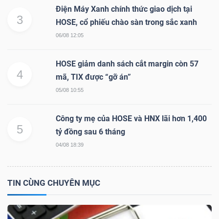
Điện Máy Xanh chính thức giao dịch tại
3
HOSE, cổ phiếu chào sàn trong sắc xanh
06/08 12:05
TRÁI
PHIẾU
HOSE giảm danh sách cắt margin còn 57
4
mã, TIX được “gỡ án”
05/08 10:55
CÔNG
CỤ
Công ty mẹ của HOSE và HNX lãi hơn 1,400
ĐẦU
5
tỷ đồng sau 6 tháng
TƯ
04/08 18:39
TIN CÙNG CHUYÊN MỤC
TRUY
XUẤT
DỮ