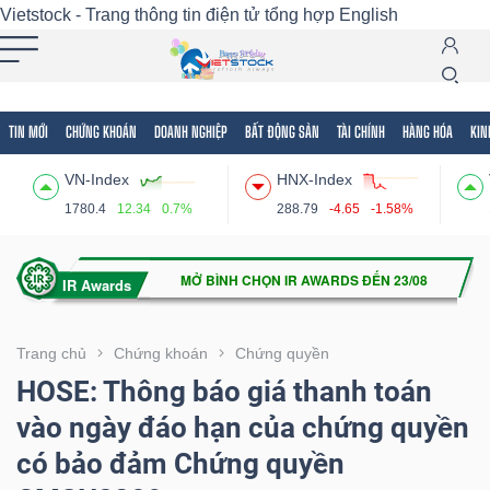
Vietstock - Trang thông tin điện tử tổng hợp
English
TIN MỚI
CHỨNG KHOÁN
DOANH NGHIỆP
BẤT ĐỘNG SẢN
TÀI CHÍNH
HÀNG HÓA
KIN
Tất cả
Tính năng
Ngành
Mã chứng khoán
Lãnh
VN-Index
HNX-Index
Tính
1780.4
12.34
0.7%
288.79
-4.65
-1.58%
năng
(-)
VIETSTOCK
Trang chủ
Chứng khoán
Chứng quyền
HOSE: Thông báo giá thanh toán
vào ngày đáo hạn của chứng quyền
CHỨNG
có bảo đảm Chứng quyền
KHOÁN