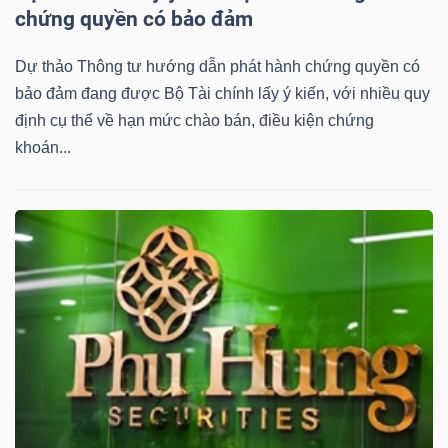
DỊCH
chứng quyền có bảo đảm
VỤ
TRUYỀN
Dự thảo Thông tư hướng dẫn phát hành chứng quyền có
THÔNG
bảo đảm đang được Bộ Tài chính lấy ý kiến, với nhiều quy
định cụ thể về hạn mức chào bán, điều kiện chứng
khoán...
TIỆN
ÍCH
BẤT
ĐỘNG
SẢN