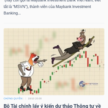
(hay còn gọi là Maybank Investment Bank Việt Nam, viết
tắt là “MSVN”), thành viên của Maybank Investment
Banking...
TÀI
CHÍNH
CÔNG
NGHỆ
THÔNG
TIN
CHỨNG QUYỀN
10/10 20:00
Bộ Tài chính lấy ý kiến dự thảo Thông tư về