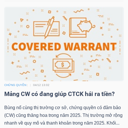
NGUYÊN
VẬT
LIỆU
CÔNG
NGHIỆP
CHỨNG QUYỀN
04/12 13:02
Mảng CW có đang giúp CTCK hái ra tiền?
TIÊU
DÙNG
Bùng nổ cùng thị trường cơ sở, chứng quyền có đảm bảo
KHÔNG
(CW) cũng thăng hoa trong năm 2025. Thị trường mở rộng
THIẾT
nhanh về quy mô và thanh khoản trong năm 2025. Khối...