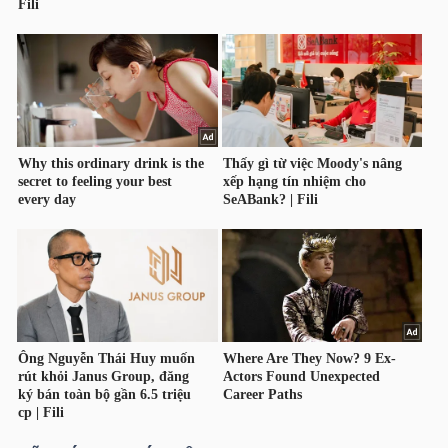
TÀI
CHÍNH
CÁ
NHÂN
PHÂN
TÍCH
VIETSTOCKFINANCE
VĨ
MÔ