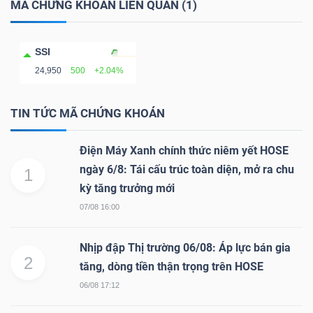
MÃ CHỨNG KHOÁN LIÊN QUAN (1)
NGÀNH
SSI
24,950
500
+2.04%
TIN TỨC MÃ CHỨNG KHOÁN
DOANH
NGHIỆP
Điện Máy Xanh chính thức niêm yết HOSE
ngày 6/8: Tái cấu trúc toàn diện, mở ra chu
1
kỳ tăng trưởng mới
CỔ
07/08 16:00
PHIẾU
Nhịp đập Thị trường 06/08: Áp lực bán gia
2
tăng, dòng tiền thận trọng trên HOSE
PHÁI
06/08 17:12
SINH