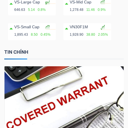
VS-Large Cap
VS-Mid Cap
646.63
5.14
0.8%
1,278.48
11.46
0.9%
VS-Small Cap
VN30F1M
1,895.43
8.50
0.45%
1,928.90
38.80
2.05%
TIN CHÍNH