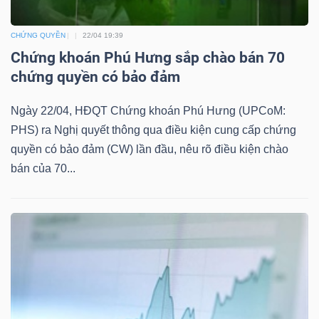
Mã
chứng
CHỨNG QUYỀN
22/04 19:39
Chứng khoán Phú Hưng sắp chào bán 70
khoán
chứng quyền có bảo đảm
(-)
Tất cả
Cổ phiếu
Chỉ số
Chứng chỉ quỹ
Chứng 
Ngày 22/04, HĐQT Chứng khoán Phú Hưng (UPCoM:
PHS) ra Nghị quyết thông qua điều kiện cung cấp chứng
Lãnh
quyền có bảo đảm (CW) lần đầu, nêu rõ điều kiện chào
đạo
bán của 70...
(-)
Tất cả
Người nội bộ
Người liên quan
Cổ đông lớn
Tin
tức
(-)