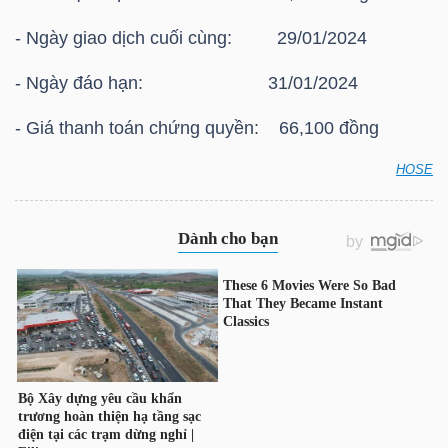
HÀNG
- Ngày giao dịch cuối cùng: 29/01/2024
HÓA
- Ngày đáo hạn: 31/01/2024
- Giá thanh toán chứng quyền: 66,100 đồng
KINH
TẾ
HOSE
HOSE: Thông báo giá thanh toán vào ngày đáo hạn
của chứng quyền có bảo đảm Chứng quyền
CMSN2309
THẾ
GIỚI
ĐÔNG
DƯƠNG