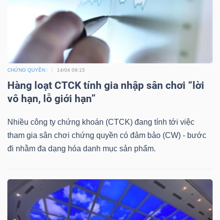
Bài
viết
của
tác
CHỨNG QUYỀN
14/04 09:15
giả
Hàng loạt CTCK tính gia nhập sân chơi “lời
(-)
vô hạn, lỗ giới hạn”
Báo
Nhiều công ty chứng khoán (CTCK) đang tính tới việc
cáo
tham gia sân chơi chứng quyền có đảm bảo (CW) - bước
phân
đi nhằm đa dạng hóa danh mục sản phẩm.
tích
(-)
Thuật