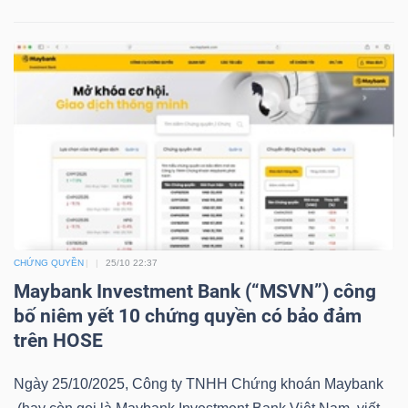
YẾU
TIÊU
DÙNG
THIẾT
YẾU
CHỨNG QUYỀN
25/10 22:37
Maybank Investment Bank (“MSVN”) công
CHĂM
bố niêm yết 10 chứng quyền có bảo đảm
SÓC
trên HOSE
SỨC
KHỎE
Ngày 25/10/2025, Công ty TNHH Chứng khoán Maybank