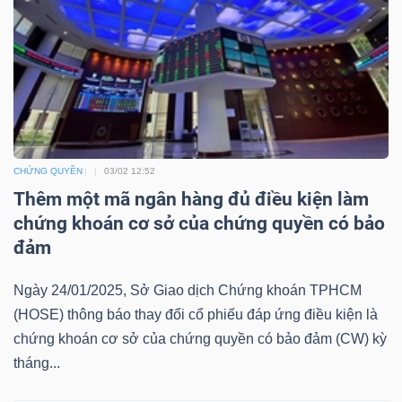
ngữ
(-)
Dịch
vụ
(-)
CHỨNG QUYỀN
03/02 12:52
Thêm một mã ngân hàng đủ điều kiện làm
Đào
chứng khoán cơ sở của chứng quyền có bảo
tạo
đảm
Ngày 24/01/2025, Sở Giao dịch Chứng khoán TPHCM
(HOSE) thông báo thay đổi cổ phiếu đáp ứng điều kiện là
chứng khoán cơ sở của chứng quyền có bảo đảm (CW) kỳ
Sách
tháng...
tài
chính