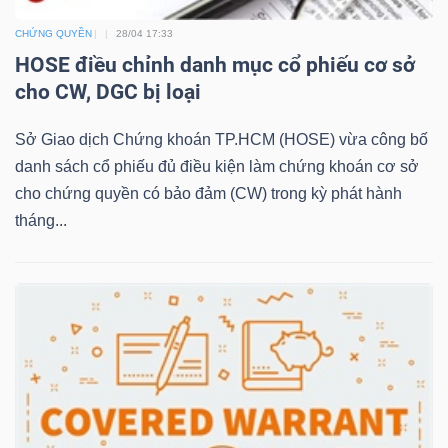
LIỆU
CHỨNG QUYỀN
28/04 17:33
HOSE điều chỉnh danh mục cổ phiếu cơ sở
Ngành
cho CW, DGC bị loại
(-)
Sở Giao dịch Chứng khoán TP.HCM (HOSE) vừa công bố
VS-
danh sách cổ phiếu đủ điều kiện làm chứng khoán cơ sở
SECTOR
cho chứng quyền có bảo đảm (CW) trong kỳ phát hành
tháng...
NĂNG
LƯỢNG