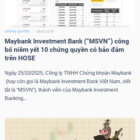
YẾU
CHỨNG QUYỀN
25/10 22:37
Maybank Investment Bank (“MSVN”) công
TIÊU
bố niêm yết 10 chứng quyền có bảo đảm
DÙNG
trên HOSE
THIẾT
YẾU
Ngày 25/10/2025, Công ty TNHH Chứng khoán Maybank
(hay còn gọi là Maybank Investment Bank Việt Nam, viết
tắt là “MSVN”), thành viên của Maybank Investment
Banking...
CHĂM
SÓC
SỨC
KHỎE