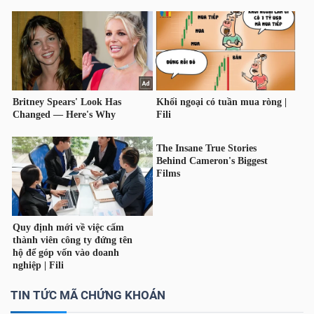
TÀI
CHÍNH
CÁ
NHÂN
PHÂN
TÍCH
VIETSTOCKFINANCE
VĨ
TIN TỨC MÃ CHỨNG KHOÁN
MÔ