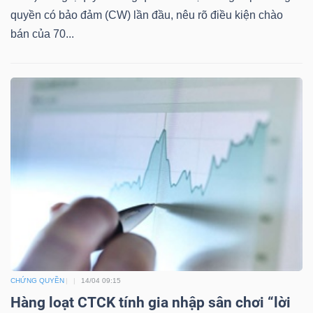
quyền có bảo đảm (CW) lần đầu, nêu rõ điều kiện chào
Mã
bán của 70...
chứng
khoán
(-)
Tất cả
Cổ phiếu
Chỉ số
Chứng chỉ quỹ
Chứng 
Lãnh
đạo
(-)
Tất cả
Người nội bộ
Người liên quan
Cổ đông lớn
Tin
tức
CHỨNG QUYỀN
14/04 09:15
(-)
Hàng loạt CTCK tính gia nhập sân chơi “lời