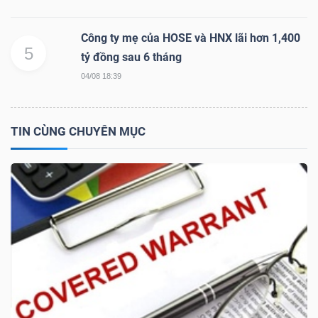
Công ty mẹ của HOSE và HNX lãi hơn 1,400
5
tỷ đồng sau 6 tháng
TRÁI
PHIẾU
04/08 18:39
TIN CÙNG CHUYÊN MỤC
CÔNG
CỤ
ĐẦU
TƯ
TRUY
XUẤT
DỮ