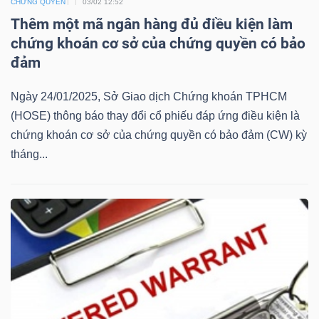
ngữ
CHỨNG QUYỀN
03/02 12:52
(-)
Thêm một mã ngân hàng đủ điều kiện làm
chứng khoán cơ sở của chứng quyền có bảo
đảm
Dịch
vụ
Ngày 24/01/2025, Sở Giao dịch Chứng khoán TPHCM
(-)
(HOSE) thông báo thay đổi cổ phiếu đáp ứng điều kiện là
chứng khoán cơ sở của chứng quyền có bảo đảm (CW) kỳ
tháng...
Đào
tạo
Sách
tài
chính