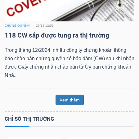
CHỨNG QUYỀN
26/12 12:51
118 CW sắp được tung ra thị trường
Công
cụ
Trong tháng 12/2024, nhiều công ty chứng khoán thông
đầu
báo chào bán chứng quyền có bảo đảm (CW) sau khi nhận
tư
được Giấy chứng nhận chào bán từ Ủy ban chứng khoán
Nhà...
Xem thêm
Truyền
thông
CHỈ SỐ THỊ TRƯỜNG
tài
chính