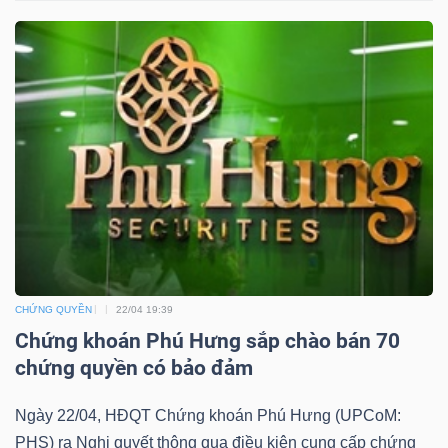
DỊCH
VỤ
TRUYỀN
THÔNG
TIỆN
ÍCH
CHỨNG QUYỀN
22/04 19:39
Chứng khoán Phú Hưng sắp chào bán 70
BẤT
chứng quyền có bảo đảm
ĐỘNG
Ngày 22/04, HĐQT Chứng khoán Phú Hưng (UPCoM:
SẢN
PHS) ra Nghị quyết thông qua điều kiện cung cấp chứng