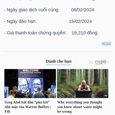
HÀNG
- Ngày giao dịch cuối cùng: 06/02/2024
HÓA
- Ngày đáo hạn: 15/02/2024
- Giá thanh toán chứng quyền: 19,210 đồng.
KINH
TẾ
HOSE
HOSE: Thông báo giá thanh toán vào ngày đáo hạn
của chứng quyền có bảo đảm Chứng quyền
CVPB2313
THẾ
GIỚI
ĐÔNG
DƯƠNG