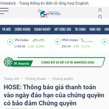
Vietstock - Trang thông tin điện tử tổng hợp
English
TIN MỚI
CHỨNG KHOÁN
DOANH NGHIỆP
BẤT ĐỘNG SẢN
TÀI CHÍNH
HÀNG HÓA
KIN
Tất cả
Tính năng
Ngành
Mã chứng khoán
Lãnh
VN-Index
HNX-Index
Tính
1768.06
3.28
0.19%
293.44
0.80
0.27%
năng
(-)
VIETSTOCK
Trang chủ
Chứng khoán
Chứng quyền
HOSE: Thông báo giá thanh toán
vào ngày đáo hạn của chứng quyền
CHỨNG
có bảo đảm Chứng quyền
KHOÁN