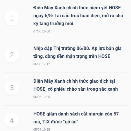
Điện Máy Xanh chính thức niêm yết HOSE
ngày 6/8: Tái cấu trúc toàn diện, mở ra chu
1
NGÀNH
kỳ tăng trưởng mới
07/08 16:00
Nhịp đập Thị trường 06/08: Áp lực bán gia
DOANH
2
tăng, dòng tiền thận trọng trên HOSE
NGHIỆP
06/08 17:12
Điện Máy Xanh chính thức giao dịch tại
CỔ
3
HOSE, cổ phiếu chào sàn trong sắc xanh
PHIẾU
06/08 12:05
HOSE giảm danh sách cắt margin còn 57
4
PHÁI
mã, TIX được “gỡ án”
SINH
05/08 10:55