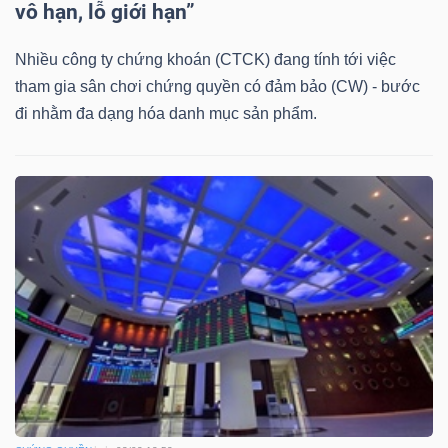
vô hạn, lỗ giới hạn”
Bài
Nhiều công ty chứng khoán (CTCK) đang tính tới việc
viết
tham gia sân chơi chứng quyền có đảm bảo (CW) - bước
của
đi nhằm đa dạng hóa danh mục sản phẩm.
tác
giả
(-)
Báo
cáo
phân
tích
(-)
Thuật