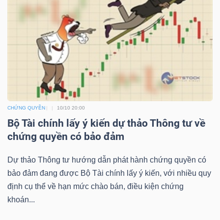
TÀI
CHÍNH
CHỨNG QUYỀN
10/10 20:00
CÔNG
Bộ Tài chính lấy ý kiến dự thảo Thông tư về
NGHỆ
chứng quyền có bảo đảm
THÔNG
Dự thảo Thông tư hướng dẫn phát hành chứng quyền có
TIN
bảo đảm đang được Bộ Tài chính lấy ý kiến, với nhiều quy
định cụ thể về hạn mức chào bán, điều kiện chứng
khoán...