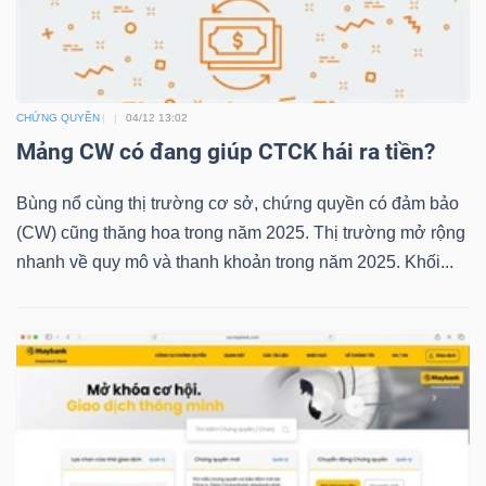
NGUYÊN
VẬT
LIỆU
CHỨNG QUYỀN
04/12 13:02
Mảng CW có đang giúp CTCK hái ra tiền?
Bùng nổ cùng thị trường cơ sở, chứng quyền có đảm bảo
CÔNG
(CW) cũng thăng hoa trong năm 2025. Thị trường mở rộng
NGHIỆP
nhanh về quy mô và thanh khoản trong năm 2025. Khối...
TIÊU
DÙNG
KHÔNG
THIẾT