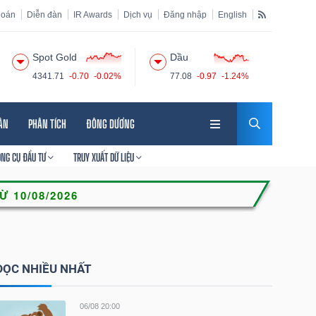
hoán
Diễn đàn
IR Awards
Dịch vụ
Đăng nhập
English
Spot Gold
Dầu
4341.71
-0.70
-0.02%
77.08
-0.97
-1.24%
HÂN
PHÂN TÍCH
ĐÔNG DƯƠNG
ÔNG CỤ ĐẦU TƯ
TRUY XUẤT DỮ LIỆU
ĐỌC NHIỀU NHẤT
06/08 20:00