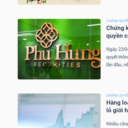
LIỆU
Ngành
CHỨNG QUY
Chứng k
(-)
quyền 
VS-
SECTOR
Ngày 22/0
quyết thô
lần đầu, n
NĂNG
CHỨNG QUY
LƯỢNG
Hàng lo
lỗ giới 
Nhiều công