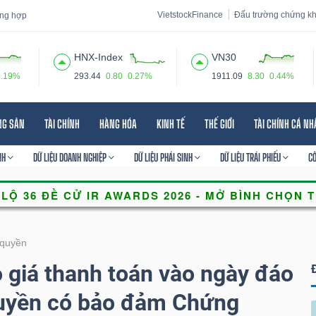
VietstockFinance
Đấu trường chứng k
tổng hợp
HNX-Index
VN30
0.19%
293.44
0.80
0.27%
1911.09
8.30
0.44%
 đạo
Tin tức
Báo cáo phân tích
Thuật ngữ
Dịch vụ
NG SẢN
TÀI CHÍNH
HÀNG HÓA
KINH TẾ
THẾ GIỚI
TÀI CHÍNH CÁ N
NH
DỮ LIỆU DOANH NGHIỆP
DỮ LIỆU PHÁI SINH
DỮ LIỆU TRÁI PHIẾU
C
quyền
giá thanh toán vào ngày đáo
uyền có bảo đảm Chứng