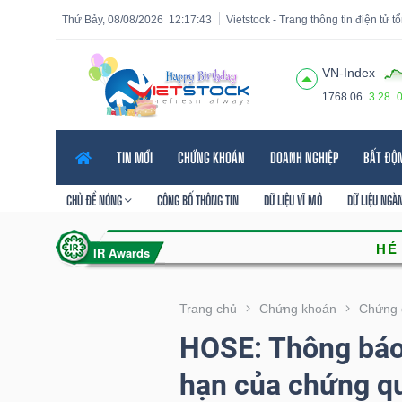
Thứ Bảy, 08/08/2026
12:17:44
Vietstock - Trang thông tin điện tử 
VN-Index
1768.06
3.28
Tất cả
Tính năng
Ngành
Mã chứng khoán
Lãnh
TIN MỚI
CHỨNG KHOÁN
DOANH NGHIỆP
BẤT ĐỘ
Tính
năng
CHỦ ĐỀ NÓNG
CÔNG BỐ THÔNG TIN
DỮ LIỆU VĨ MÔ
DỮ LIỆU NGÀ
(-)
VIETSTOCK
Trang chủ
Chứng khoán
Chứng 
HOSE: Thông báo 
CHỨNG
hạn của chứng q
KHOÁN