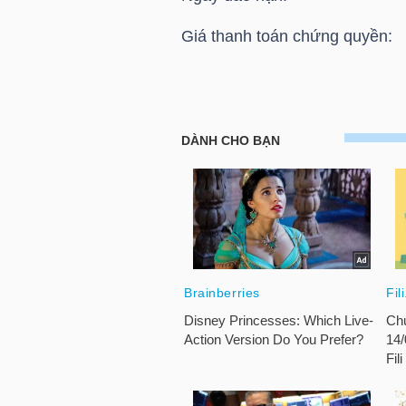
HÀNG
Giá thanh toán chứng quyền:
HÓA
KINH
HOSE: Thông báo giá thanh t
TẾ
Chứng quyền CPOW2304
THẾ
GIỚI
ĐÔNG
DƯƠNG