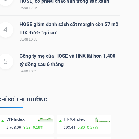
HOSE, cổ phiếu chào sàn trong sắc xanh
06/08 12:05
HOSE giảm danh sách cắt margin còn 57 mã,
4
TIX được “gỡ án”
05/08 10:55
Công ty mẹ của HOSE và HNX lãi hơn 1,400
5
tỷ đồng sau 6 tháng
04/08 18:39
CHỈ SỐ THỊ TRƯỜNG
VN-Index
HNX-Index
1,768.06
3.28
0.19%
293.44
0.80
0.27%