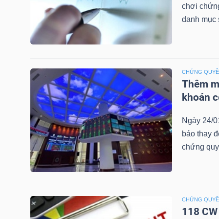
chơi chứn
NGUYÊN
danh mục 
VẬT
LIỆU
CHỨNG QUY
Thêm mộ
CÔNG
khoán c
NGHIỆP
Ngày 24/0
báo thay đ
chứng quy
TIÊU
DÙNG
KHÔNG
CHỨNG QUY
THIẾT
118 CW 