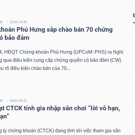
ỀN
22/04 19:39
hoán Phú Hưng sắp chào bán 70 chứng
có bảo đảm
4, HĐQT Chứng khoán Phú Hưng (UPCoM: PHS) ra Nghị
ng qua điều kiện cung cấp chứng quyền có bảo đảm (CW)
êu rõ điều kiện chào bán của 70...
ỀN
14/04 09:15
ạt CTCK tính gia nhập sân chơi “lời vô hạn,
hạn”
 ty chứng khoán (CTCK) đang tính tới việc tham gia sân