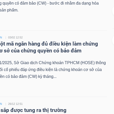
g quyền có đảm bảo (CW) - bước đi nhằm đa dạng hóa
sản phẩm.
ỀN
03/02 12:52
t mã ngân hàng đủ điều kiện làm chứng
ơ sở của chứng quyền có bảo đảm
1/2025, Sở Giao dịch Chứng khoán TPHCM (HOSE) thông
ổi cổ phiếu đáp ứng điều kiện là chứng khoán cơ sở của
ền có bảo đảm (CW) kỳ tháng...
ỀN
26/12 12:51
sắp được tung ra thị trường