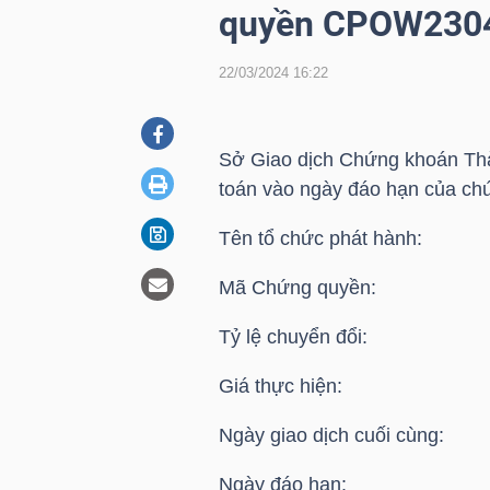
quyền CPOW230
22/03/2024 16:22
DOANH
NGHIỆP
Sở Giao dịch Chứng khoán Thà
toán vào ngày đáo hạn của ch
BẤT
Tên tổ chức phát hành:
ĐỘNG
SẢN
Mã Chứng quyền
Tỷ lệ chuyển đổi: 
TÀI
Giá thực hiện: 16
CHÍNH
Ngày giao dịch cuối cùng: 
Ngày đáo hạn: 25