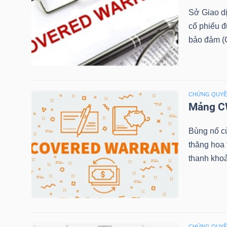
Sở Giao d
cổ phiếu 
NGÀNH
bảo đảm (C
DOANH
CHỨNG QUY
NGHIỆP
Mảng CW
Bùng nổ c
thăng hoa
CỔ
thanh khoả
PHIẾU
PHÁI
SINH
CHỨNG QUY