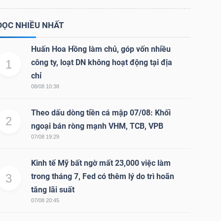
ĐỌC NHIỀU NHẤT
Huấn Hoa Hồng làm chủ, góp vốn nhiều
1
công ty, loạt DN không hoạt động tại địa
chỉ
08/08 10:38
Theo dấu dòng tiền cá mập 07/08: Khối
2
ngoại bán ròng mạnh VHM, TCB, VPB
07/08 19:29
Kinh tế Mỹ bất ngờ mất 23,000 việc làm
3
trong tháng 7, Fed có thêm lý do trì hoãn
tăng lãi suất
07/08 20:45