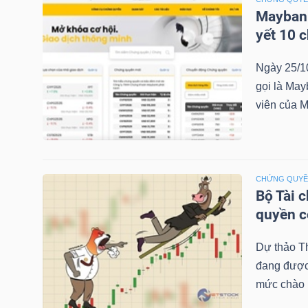
Maybank
yết 10 
TRÁI
Ngày 25/1
PHIẾU
gọi là May
viên của M
CÔNG
CỤ
ĐẦU
CHỨNG QUY
Bộ Tài 
TƯ
quyền 
Dự thảo T
TRUY
đang được 
XUẤT
mức chào b
DỮ