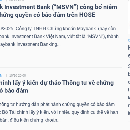
 Investment Bank (“MSVN”) công bố niêm
chứng quyền có bảo đảm trên HOSE
0/2025, Công ty TNHH Chứng khoán Maybank (hay còn
bank Investment Bank Việt Nam, viết tắt là “MSVN”), thành
aybank Investment Banking...
ỀN
10/10 20:00
chính lấy ý kiến dự thảo Thông tư về chứng
có bảo đảm
k
hông tư hướng dẫn phát hành chứng quyền có bảo đảm
Bộ Tài chính lấy ý kiến, với nhiều quy định cụ thể về hạn
án, điều kiện chứng khoán...