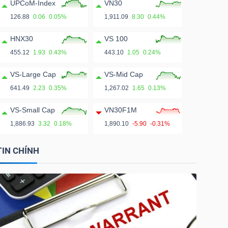
UPCoM-Index
VN30
126.88
0.06
0.05%
1,911.09
8.30
0.44%
HNX30
VS 100
455.12
1.93
0.43%
443.10
1.05
0.24%
VS-Large Cap
VS-Mid Cap
641.49
2.23
0.35%
1,267.02
1.65
0.13%
VS-Small Cap
VN30F1M
1,886.93
3.32
0.18%
1,890.10
-5.90
-0.31%
TIN CHÍNH