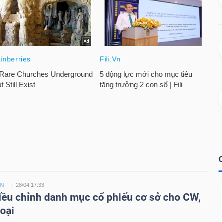
ỀN
28/04 17:33
ều chỉnh danh mục cổ phiếu cơ sở cho CW,
loại