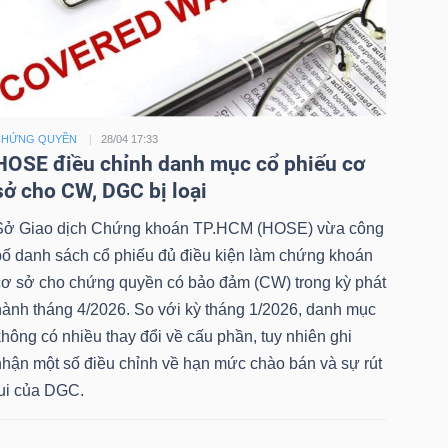
CHỨNG QUYỀN
28/04 17:33
HOSE điều chỉnh danh mục cổ phiếu cơ
sở cho CW, DGC bị loại
Sở Giao dịch Chứng khoán TP.HCM (HOSE) vừa công
bố danh sách cổ phiếu đủ điều kiện làm chứng khoán
cơ sở cho chứng quyền có bảo đảm (CW) trong kỳ phát
hành tháng 4/2026. So với kỳ tháng 1/2026, danh mục
hông có nhiều thay đổi về cấu phần, tuy nhiên ghi
nhận một số điều chỉnh về hạn mức chào bán và sự rút
lui của DGC.