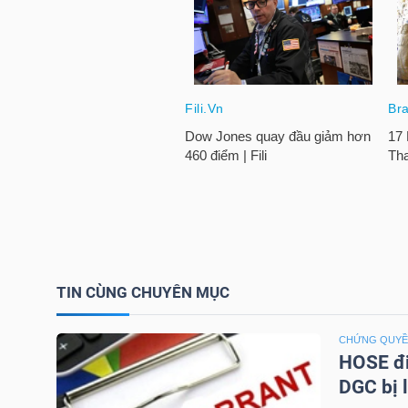
TÀI
CHÍNH
CÁ
NHÂN
PHÂN
TÍCH
VIETSTOCKFINANCE
TIN CÙNG CHUYÊN MỤC
CHỨNG QUY
HOSE đi
VĨ
DGC bị 
MÔ