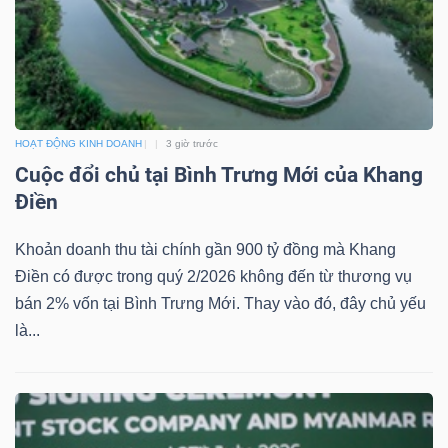
TRÁI
PHIẾU
HOẠT ĐỘNG KINH DOANH
3 giờ trước
Cuộc đổi chủ tại Bình Trưng Mới của Khang
Điền
CÔNG
CỤ
Khoản doanh thu tài chính gần 900 tỷ đồng mà Khang
ĐẦU
Điền có được trong quý 2/2026 không đến từ thương vụ
TƯ
bán 2% vốn tại Bình Trưng Mới. Thay vào đó, đây chủ yếu
là...
TRUY
XUẤT
DỮ