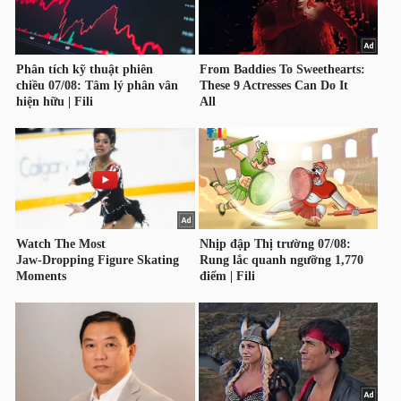
HÀNG
HÓA
KINH
TẾ
THẾ
GIỚI
ĐÔNG
DƯƠNG