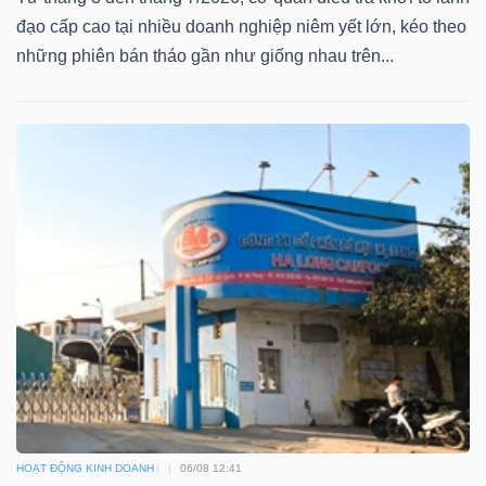
ngữ
đạo cấp cao tại nhiều doanh nghiệp niêm yết lớn, kéo theo
(-)
những phiên bán tháo gần như giống nhau trên...
Dịch
vụ
(-)
Đào
tạo
Sách
tài
HOẠT ĐỘNG KINH DOANH
06/08 12:41
chính