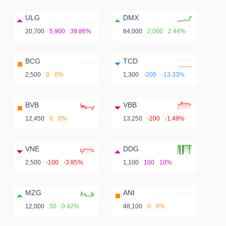
ULG
DMX
20,700
5,900
39.86%
84,000
2,000
2.44%
BCG
TCD
2,500
0
0%
1,300
-200
-13.33%
BVB
VBB
12,450
0
0%
13,250
-200
-1.49%
VNE
DDG
2,500
-100
-3.85%
1,100
100
10%
MZG
ANI
12,000
50
0.42%
48,100
0
0%