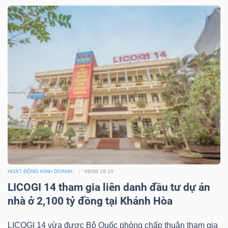
NGUYÊN
VẬT
LIỆU
CÔNG
NGHIỆP
HOẠT ĐỘNG KINH DOANH
06/08 18:10
TIÊU
LICOGI 14 tham gia liên danh đầu tư dự án
DÙNG
nhà ở 2,100 tỷ đồng tại Khánh Hòa
KHÔNG
THIẾT
LICOGI 14 vừa được Bộ Quốc phòng chấp thuận tham gia