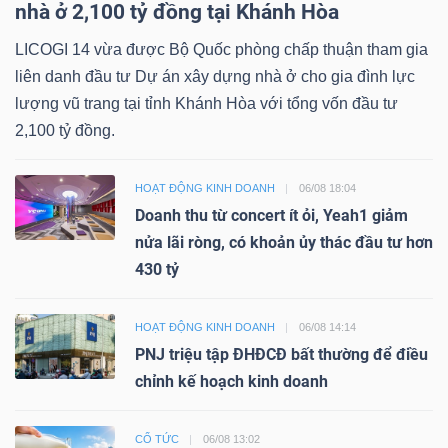
nhà ở 2,100 tỷ đồng tại Khánh Hòa
LICOGI 14 vừa được Bộ Quốc phòng chấp thuận tham gia
liên danh đầu tư Dự án xây dựng nhà ở cho gia đình lực
lượng vũ trang tại tỉnh Khánh Hòa với tổng vốn đầu tư
2,100 tỷ đồng.
HOẠT ĐỘNG KINH DOANH
06/08 18:04
Doanh thu từ concert ít ỏi, Yeah1 giảm
nửa lãi ròng, có khoản ủy thác đầu tư hơn
430 tỷ
HOẠT ĐỘNG KINH DOANH
06/08 14:14
PNJ triệu tập ĐHĐCĐ bất thường để điều
chỉnh kế hoạch kinh doanh
CỔ TỨC
06/08 13:02