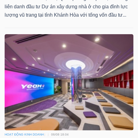
YẾU
liên danh đầu tư Dự án xây dựng nhà ở cho gia đình lực
lượng vũ trang tại tỉnh Khánh Hòa với tổng vốn đầu tư...
TIÊU
DÙNG
THIẾT
YẾU
CHĂM
SÓC
SỨC
KHỎE
HOẠT ĐỘNG KINH DOANH
06/08 18:04