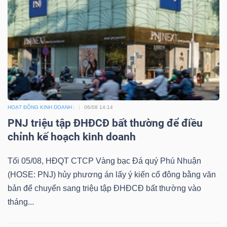
Mã
chứng
khoán
(-)
Tất cả
Cổ phiếu
Chỉ số
Chứng chỉ quỹ
Chứng 
Lãnh
HOẠT ĐỘNG KINH DOANH
06/08 14:14
đạo
PNJ triệu tập ĐHĐCĐ bất thường để điều
(-)
chỉnh kế hoạch kinh doanh
Tất cả
Người nội bộ
Người liên quan
Cổ đông lớn
Tối 05/08, HĐQT CTCP Vàng bạc Đá quý Phú Nhuận
(HOSE: PNJ) hủy phương án lấy ý kiến cổ đông bằng văn
Tin
bản để chuyển sang triệu tập ĐHĐCĐ bất thường vào
tức
tháng...
(-)