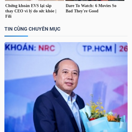
TÀI
CHÍNH
TIN CÙNG CHUYÊN MỤC
CÁ
NHÂN
PHÂN
TÍCH
VIETSTOCKFINANCE
VĨ
MÔ