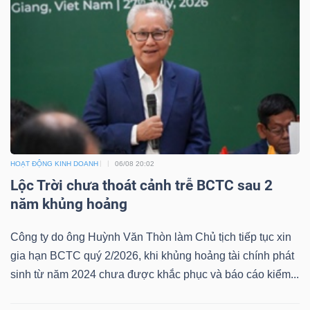
LIỆU
Ngành
(-)
VS-
SECTOR
HOẠT ĐỘNG KINH DOANH
06/08 20:02
Lộc Trời chưa thoát cảnh trễ BCTC sau 2
năm khủng hoảng
NĂNG
LƯỢNG
Công ty do ông Huỳnh Văn Thòn làm Chủ tịch tiếp tục xin
gia hạn BCTC quý 2/2026, khi khủng hoảng tài chính phát
sinh từ năm 2024 chưa được khắc phục và báo cáo kiểm...