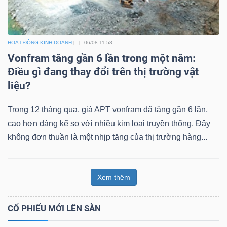
HOẠT ĐỘNG KINH DOANH
06/08 11:58
Dữ
Vonfram tăng gần 6 lần trong một năm:
liệu
Điều gì đang thay đổi trên thị trường vật
tài
liệu?
chính
Trong 12 tháng qua, giá APT vonfram đã tăng gần 6 lần,
cao hơn đáng kể so với nhiều kim loại truyền thống. Đây
không đơn thuần là một nhịp tăng của thị trường hàng...
Xem thêm
CỔ PHIẾU MỚI LÊN SÀN