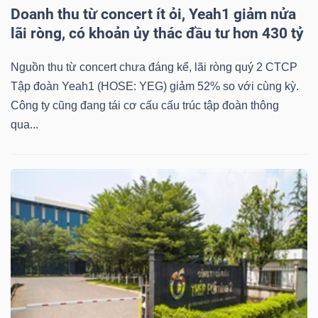
Doanh thu từ concert ít ỏi, Yeah1 giảm nửa
lãi ròng, có khoản ủy thác đầu tư hơn 430 tỷ
Nguồn thu từ concert chưa đáng kể, lãi ròng quý 2 CTCP
TÀI
Tập đoàn Yeah1 (HOSE: YEG) giảm 52% so với cùng kỳ.
CHÍNH
Công ty cũng đang tái cơ cấu cấu trúc tập đoàn thông
qua...
CÔNG
NGHỆ
THÔNG
TIN