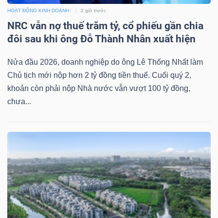
HOẠT ĐỘNG KINH DOANH
2 giờ trước
NRC vẫn nợ thuế trăm tỷ, cổ phiếu gần chia
NGÀNH
đôi sau khi ông Đỗ Thành Nhân xuất hiện
Nửa đầu 2026, doanh nghiệp do ông Lê Thống Nhất làm
Chủ tịch mới nộp hơn 2 tỷ đồng tiền thuế. Cuối quý 2,
DOANH
khoản còn phải nộp Nhà nước vẫn vượt 100 tỷ đồng,
NGHIỆP
chưa...
CỔ
PHIẾU
PHÁI
SINH