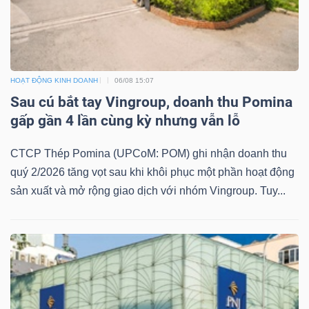
DỊCH
VỤ
TRUYỀN
THÔNG
HOẠT ĐỘNG KINH DOANH
06/08 15:07
Sau cú bắt tay Vingroup, doanh thu Pomina
gấp gần 4 lần cùng kỳ nhưng vẫn lỗ
TIỆN
CTCP Thép Pomina (UPCoM: POM) ghi nhận doanh thu
ÍCH
quý 2/2026 tăng vọt sau khi khôi phục một phần hoạt động
sản xuất và mở rộng giao dịch với nhóm Vingroup. Tuy...
BẤT
ĐỘNG
SẢN