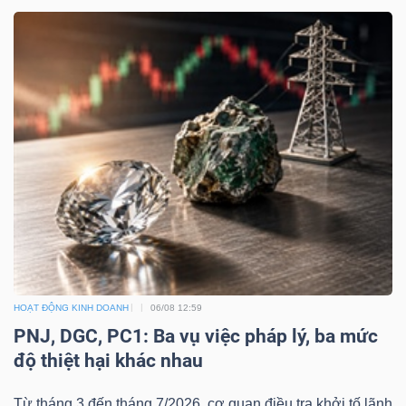
Bài
viết
của
tác
giả
(-)
Báo
cáo
phân
tích
HOẠT ĐỘNG KINH DOANH
06/08 12:59
(-)
PNJ, DGC, PC1: Ba vụ việc pháp lý, ba mức
độ thiệt hại khác nhau
Thuật
Từ tháng 3 đến tháng 7/2026, cơ quan điều tra khởi tố lãnh