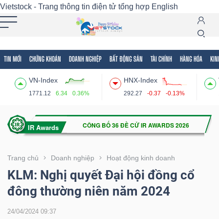
Vietstock - Trang thông tin điện tử tổng hợp
English
TIN MỚI
CHỨNG KHOÁN
DOANH NGHIỆP
BẤT ĐỘNG SẢN
TÀI CHÍNH
HÀNG HÓA
KIN
Tất cả
Tính năng
Ngành
Mã chứng khoán
Lãnh
VN-Index
HNX-Index
Tính
1771.12
6.34
0.36%
292.27
-0.37
-0.13%
năng
(-)
VIETSTOCK
Trang chủ
Doanh nghiệp
Hoạt động kinh doanh
KLM: Nghị quyết Đại hội đồng cổ
đông thường niên năm 2024
CHỨNG
KHOÁN
24/04/2024 09:37