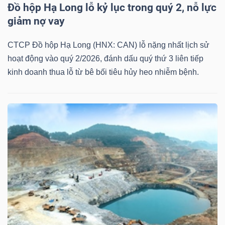
Đồ hộp Hạ Long lỗ kỷ lục trong quý 2, nỗ lực
giảm nợ vay
CTCP Đồ hộp Hạ Long (HNX: CAN) lỗ nặng nhất lịch sử
hoạt động vào quý 2/2026, đánh dấu quý thứ 3 liên tiếp
Công
kinh doanh thua lỗ từ bê bối tiêu hủy heo nhiễm bệnh.
cụ
đầu
tư
Truyền
thông
tài
chính