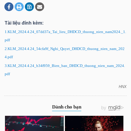
DOANH
Tài liệu đính kèm:
NGHIỆP
1.KLM_2024.4.24_07dd37a_Tai_lieu_DHDCD_thuong_nien_nam2024._1.
pdf
2.KLM_2024.4.24_54cfa9f_Nghi_Quyet_DHDCD_thuong_nien_nam_202
BẤT
4.pdf
ĐỘNG
3.KLM_2024.4.24_b34f959_Bien_ban_DHDCD_thuong_nien_nam_2024.
SẢN
pdf
HNX
KLM: Nghị quyết Đại hội đồng cổ đông thường niên
TÀI
năm 2024
CHÍNH