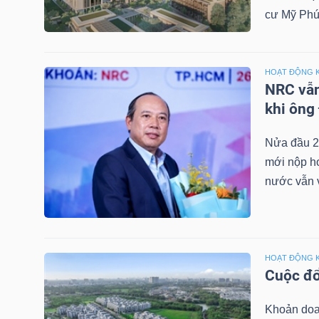
cư Mỹ Phú
NGÀNH
HOẠT ĐỘNG 
NRC vẫn
khi ông
DOANH
NGHIỆP
Nửa đầu 2
mới nộp hơ
nước vẫn v
CỔ
PHIẾU
HOẠT ĐỘNG 
Cuộc đổ
PHÁI
Khoản doa
SINH