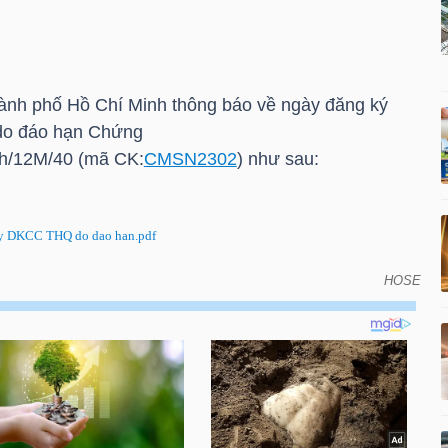
nh phố Hồ Chí Minh thông báo về ngày đăng ký
 do đáo hạn Chứng
h/12M/40 (mã CK:
CMSN2302
) như sau:
 DKCC THQ do dao han.pdf
HOSE
đăng ký cuối cùng để thực hiện quyền do đáo hạn