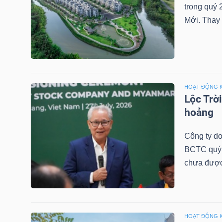
trong quý 
Mới. Thay 
TRÁI
PHIẾU
HOẠT ĐỘNG 
Lộc Trờ
CÔNG
hoảng
CỤ
ĐẦU
Công ty do
TƯ
BCTC quý 2
chưa được
TRUY
XUẤT
DỮ
HOẠT ĐỘNG 