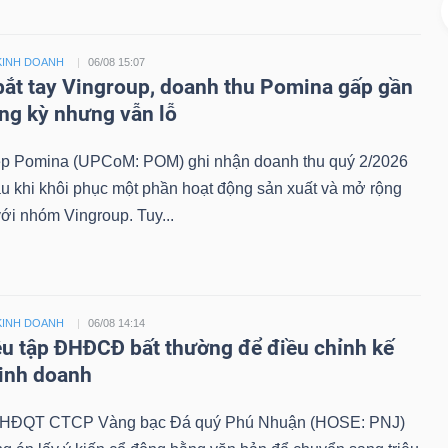
KINH DOANH
06/08 15:07
bắt tay Vingroup, doanh thu Pomina gấp gần
ùng kỳ nhưng vẫn lỗ
 Pomina (UPCoM: POM) ghi nhận doanh thu quý 2/2026
au khi khôi phục một phần hoạt động sản xuất và mở rộng
với nhóm Vingroup. Tuy...
KINH DOANH
06/08 14:14
ệu tập ĐHĐCĐ bất thường để điều chỉnh kế
inh doanh
, HĐQT CTCP Vàng bạc Đá quý Phú Nhuận (HOSE: PNJ)