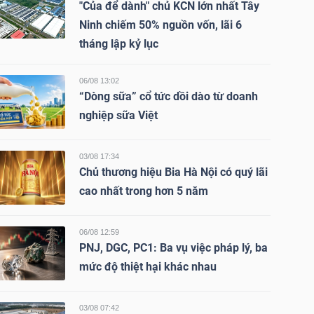
"Của để dành" chủ KCN lớn nhất Tây
Ninh chiếm 50% nguồn vốn, lãi 6
tháng lập kỷ lục
06/08 13:02
“Dòng sữa” cổ tức dồi dào từ doanh
nghiệp sữa Việt
03/08 17:34
Chủ thương hiệu Bia Hà Nội có quý lãi
cao nhất trong hơn 5 năm
06/08 12:59
PNJ, DGC, PC1: Ba vụ việc pháp lý, ba
mức độ thiệt hại khác nhau
03/08 07:42