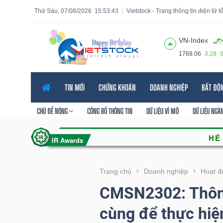
Thứ Sáu, 07/08/2026
15:53:44
Vietstock - Trang thông tin điện tử 
VN-Index
1768.06
3.28
Tất cả
Tính năng
Ngành
Mã chứng khoán
Lãnh
TIN MỚI
CHỨNG KHOÁN
DOANH NGHIỆP
BẤT ĐỘ
Tính
năng
CHỦ ĐỀ NÓNG
CÔNG BỐ THÔNG TIN
DỮ LIỆU VĨ MÔ
DỮ LIỆU NGÀ
(-)
VIETSTOCK
Trang chủ
Doanh nghiệp
Hoạt đ
CMSN2302: Thông
CHỨNG
cùng để thực hiệ
KHOÁN