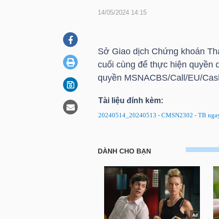
14/05/2024 14:15
DOANH
NGHIỆP
Sở Giao dịch Chứng khoán Thà
cuối cùng để thực hiện quyền
quyền MSNACBS/Call/EU/Cas
BẤT
Tài liệu đính kèm:
ĐỘNG
20240514_20240513 - CMSN2302 - TB ngay
SẢN
CMSN2302: Thông báo về ngày 
TÀI
CHÍNH