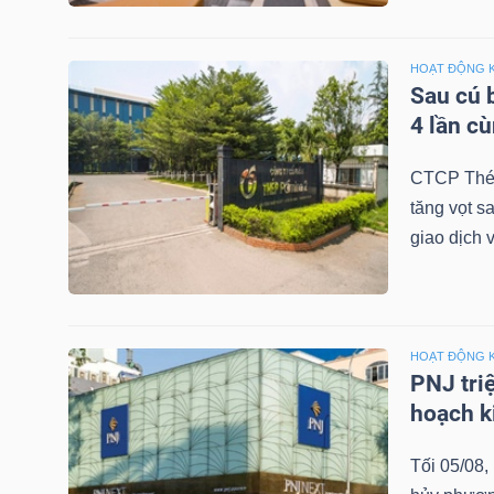
NGUYÊN
VẬT
HOẠT ĐỘNG 
LIỆU
Sau cú 
4 lần c
CTCP Thép
tăng vọt s
CÔNG
giao dịch 
NGHIỆP
HOẠT ĐỘNG 
TIÊU
PNJ tri
hoạch k
DÙNG
KHÔNG
Tối 05/08
THIẾT