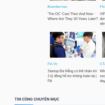
HÀNG
HÓA
KINH
TẾ
THẾ
GIỚI
ĐÔNG
DƯƠNG
TIN CÙNG CHUYÊN MỤC