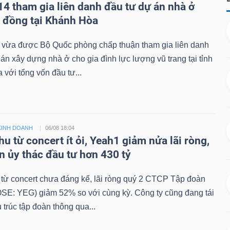
14 tham gia liên danh đầu tư dự án nhà ở
ỷ đồng tại Khánh Hòa
 vừa được Bộ Quốc phòng chấp thuận tham gia liên danh
án xây dựng nhà ở cho gia đình lực lượng vũ trang tại tỉnh
với tổng vốn đầu tư...
KINH DOANH
06/08 18:04
u từ concert ít ỏi, Yeah1 giảm nửa lãi ròng,
n ủy thác đầu tư hơn 430 tỷ
từ concert chưa đáng kể, lãi ròng quý 2 CTCP Tập đoàn
SE: YEG) giảm 52% so với cùng kỳ. Công ty cũng đang tái
 trúc tập đoàn thông qua...