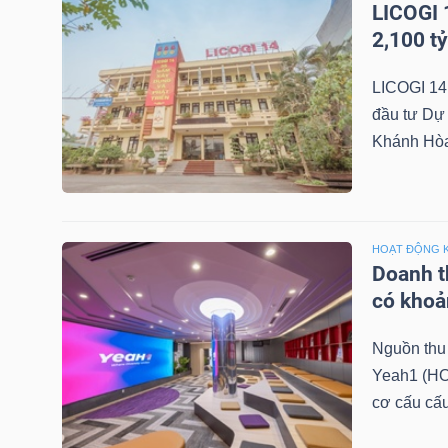
LICOGI 
LIỆU
2,100 t
Ngành
LICOGI 14
(-)
đầu tư Dự 
Khánh Hòa 
VS-
SECTOR
HOẠT ĐỘNG 
Doanh th
có khoả
NĂNG
LƯỢNG
Nguồn thu 
Yeah1 (HO
cơ cấu cấu