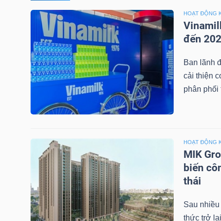
HOẠT ĐỘNG 
TÀI
Vinamil
CHÍNH
đến 20
CÁ
Ban lãnh đ
NHÂN
cải thiện 
phân phối t
PHÂN
TÍCH
VIETSTOCKFINANCE
HOẠT ĐỘNG 
MIK Gro
biến cô
thái
VĨ
Sau nhiều
MÔ
thức trở l