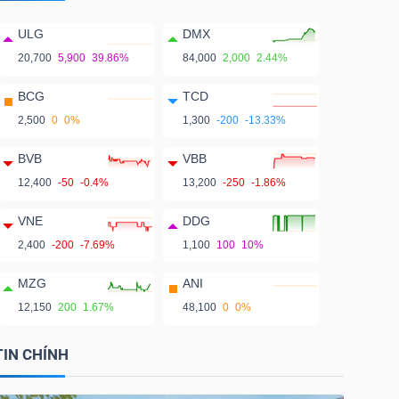
ULG
DMX
20,700
5,900
39.86%
84,000
2,000
2.44%
BCG
TCD
2,500
0
0%
1,300
-200
-13.33%
BVB
VBB
12,400
-50
-0.4%
13,200
-250
-1.86%
VNE
DDG
2,400
-200
-7.69%
1,100
100
10%
MZG
ANI
12,150
200
1.67%
48,100
0
0%
TIN CHÍNH