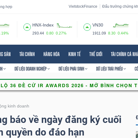
VietstockFinance
Đấu trường chứng k
tổng hợp
HNX-Index
VN30
0.19%
293.44
0.80
0.27%
1911.09
8.30
0.44%
 đạo
Tin tức
Báo cáo phân tích
Thuật ngữ
Dịch vụ
NG SẢN
TÀI CHÍNH
HÀNG HÓA
KINH TẾ
THẾ GIỚI
TÀI CHÍNH CÁ N
NH
DỮ LIỆU DOANH NGHIỆP
DỮ LIỆU PHÁI SINH
DỮ LIỆU TRÁI PHIẾU
C
ộng kinh doanh
 báo về ngày đăng ký cuối
n quyền do đáo hạn