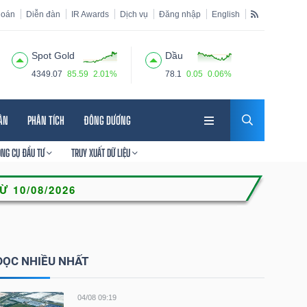
hoán
Diễn đàn
IR Awards
Dịch vụ
Đăng nhập
English
Spot Gold
Dầu
4349.07
85.59
2.01%
78.1
0.05
0.06%
HÂN
PHÂN TÍCH
ĐÔNG DƯƠNG
ÔNG CỤ ĐẦU TƯ
TRUY XUẤT DỮ LIỆU
ĐỌC NHIỀU NHẤT
04/08 09:19