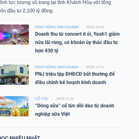
ình lực lượng vũ trang tại tỉnh Khánh Hòa với tổng
ốn đầu tư 2,100 tỷ đồng.
HOẠT ĐỘNG KINH DOANH
06/08 18:04
Doanh thu từ concert ít ỏi, Yeah1 giảm
nửa lãi ròng, có khoản ủy thác đầu tư
hơn 430 tỷ
HOẠT ĐỘNG KINH DOANH
06/08 14:14
PNJ triệu tập ĐHĐCĐ bất thường để
điều chỉnh kế hoạch kinh doanh
CỔ TỨC
06/08 13:02
“Dòng sữa” cổ tức dồi dào từ doanh
nghiệp sữa Việt
ĐỌC NHIỀU NHẤT