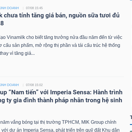
KINH DOANH
07/08 15:45
k chưa tính tăng giá bán, nguồn sữa tươi đủ
28
ạo Vinamilk cho biết tăng trưởng nửa đầu năm đến từ việc
cơ cấu sản phẩm, mở rộng thị phần và tái cấu trúc hệ thống
hay vì tăng giá...
KINH DOANH
07/08 15:02
up “Nam tiến” với Imperia Sensa: Hành trình
ng ty gia đình thành pháp nhân trong hệ sinh
 năm vắng bóng tại thị trường TPHCM, MIK Group chính
ại với dự án Imperia Sensa, phát triển trên quỹ đất Khu dân