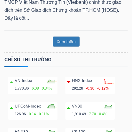
TMCP Việt Nam Thương Tín (Vietbank) chính thức giao
dịch trên Sở Giao dịch Chứng khoán TP.HCM (HOSE).
Đây là cột...
Xem thêm
CHỈ SỐ THỊ TRƯỜNG
VN-Index
HNX-Index
1,770.86
6.08
0.34%
292.28
-0.36
-0.12%
UPCoM-Index
VN30
126.96
0.14
0.11%
1,910.49
7.70
0.4%
HNX30
VS 100