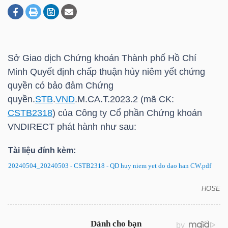
DOANH
NGHIỆP
Sở Giao dịch Chứng khoán Thành phố Hồ Chí
Minh Quyết định chấp thuận hủy niêm yết chứng
quyền có bảo đảm Chứng
BẤT
quyền.
STB
.
VND
.M.CA.T.2023.2 (mã CK:
ĐỘNG
CSTB2318
) của Công ty Cổ phần Chứng khoán
SẢN
VNDIRECT phát hành như sau:
Tài liệu đính kèm:
20240504_20240503 - CSTB2318 - QD huy niem yet do dao han CW.pdf
TÀI
CHÍNH
HOSE
CSTB2318: Quyết định hủy niêm yết chứng quyền
có bảo đảm