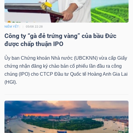
NGUYÊN
VẬT
LIỆU
NIÊM YẾT
05/08 22:28
Công ty “gà đẻ trứng vàng” của bầu Đức
được chấp thuận IPO
CÔNG
Ủy ban Chứng khoán Nhà nước (UBCKNN) vừa cấp Giấy
NGHIỆP
chứng nhận đăng ký chào bán cổ phiếu lần đầu ra công
chúng (IPO) cho CTCP Đầu tư Quốc tế Hoàng Anh Gia Lai
(HGI).
TIÊU
DÙNG
KHÔNG
THIẾT