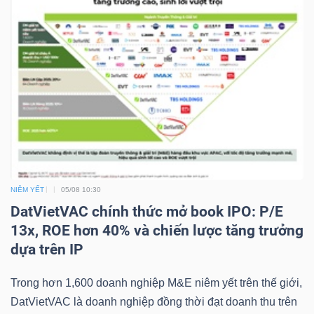
TÀI
CHÍNH
CÔNG
NIÊM YẾT
05/08 10:30
NGHỆ
DatVietVAC chính thức mở book IPO: P/E
THÔNG
13x, ROE hơn 40% và chiến lược tăng trưởng
TIN
dựa trên IP
Trong hơn 1,600 doanh nghiệp M&E niêm yết trên thế giới,
DatVietVAC là doanh nghiệp đồng thời đạt doanh thu trên