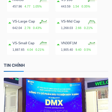
457.96
4.77
1.05%
443.59
1.54
0.35%
VS-Large Cap
VS-Mid Cap
642.04
2.78
0.43%
1,268.03
2.66
0.21%
VS-Small Cap
VN30F1M
1,887.65
4.04
0.21%
1,905.40
9.40
0.5%
TIN CHÍNH