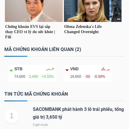
TÀI
CHÍNH
CÁ
NHÂN
MÃ CHỨNG KHOÁN LIÊN QUAN (2)
PHÂN
STB
VND
TÍCH
74,600
2,400
+3.32%
16,650
-50
-0.30%
VIETSTOCKFINANCE
TIN TỨC MÃ CHỨNG KHOÁN
SACOMBANK phát hành 3 lô trái phiếu, tổng
1
VĨ
giá trị 3,650 tỷ
MÔ
3 giờ trước