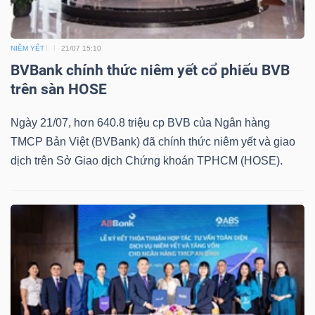
ngữ
(-)
NIÊM YẾT
21/07 15:10
Dịch
BVBank chính thức niêm yết cổ phiếu BVB
vụ
trên sàn HOSE
(-)
Ngày 21/07, hơn 640.8 triệu cp BVB của Ngân hàng
TMCP Bản Việt (BVBank) đã chính thức niêm yết và giao
dịch trên Sở Giao dịch Chứng khoán TPHCM (HOSE).
Đào
tạo
Sách
tài
chính