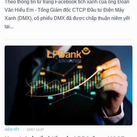
Theo thông tin từ trang Facebook tích xanh của ông Đoàn
Mã
Văn Hiểu Em - Tổng Giám đốc CTCP Đầu tư Điện Máy
chứng
Xanh (DMX), cổ phiếu DMX đã được chấp thuận niêm yết
khoán
tại...
(-)
Tất cả
Cổ phiếu
Chỉ số
Chứng chỉ quỹ
Chứng 
Lãnh
đạo
(-)
Tất cả
Người nội bộ
Người liên quan
Cổ đông lớn
Tin
tức
(-)
NIÊM YẾT
22/07 14:37