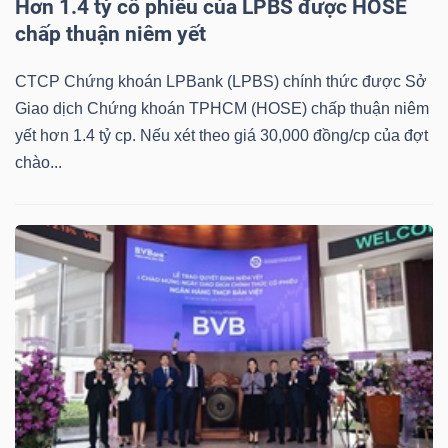
Hơn 1.4 tỷ cổ phiếu của LPBS được HOSE
chấp thuận niêm yết
Bài
viết
CTCP Chứng khoán LPBank (LPBS) chính thức được Sở
của
Giao dịch Chứng khoán TPHCM (HOSE) chấp thuận niêm
tác
yết hơn 1.4 tỷ cp. Nếu xét theo giá 30,000 đồng/cp của đợt
giả
chào...
(-)
Báo
cáo
phân
tích
(-)
Thuật