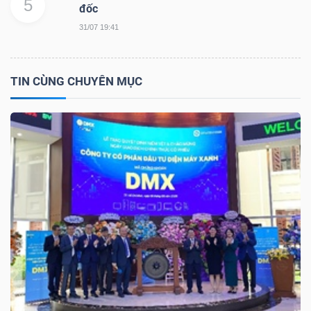
5
đốc
31/07 19:41
TRÁI
PHIẾU
TIN CÙNG CHUYÊN MỤC
CÔNG
CỤ
ĐẦU
TƯ
TRUY
XUẤT
DỮ