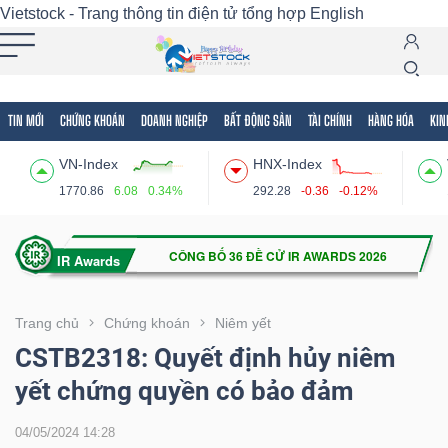
Vietstock - Trang thông tin điện tử tổng hợp
English
TIN MỚI
CHỨNG KHOÁN
DOANH NGHIỆP
BẤT ĐỘNG SẢN
TÀI CHÍNH
HÀNG HÓA
KIN
Tất cả
Tính năng
Ngành
Mã chứng khoán
Lãnh
VN-Index
HNX-Index
Tính
1770.86
6.08
0.34%
292.28
-0.36
-0.12%
năng
(-)
VIETSTOCK
Trang chủ
Chứng khoán
Niêm yết
CSTB2318: Quyết định hủy niêm
yết chứng quyền có bảo đảm
CHỨNG
KHOÁN
04/05/2024 14:28