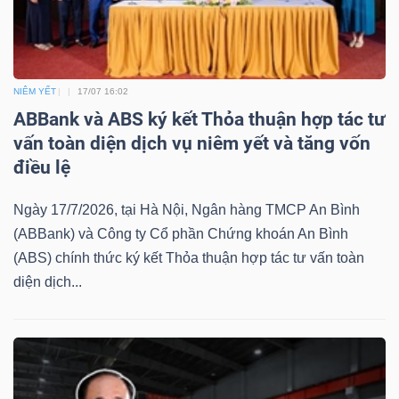
NIÊM YẾT
17/07 16:02
Công
ABBank và ABS ký kết Thỏa thuận hợp tác tư
cụ
vấn toàn diện dịch vụ niêm yết và tăng vốn
đầu
điều lệ
tư
Ngày 17/7/2026, tại Hà Nội, Ngân hàng TMCP An Bình
(ABBank) và Công ty Cổ phần Chứng khoán An Bình
(ABS) chính thức ký kết Thỏa thuận hợp tác tư vấn toàn
diện dịch...
Truyền
thông
tài
chính