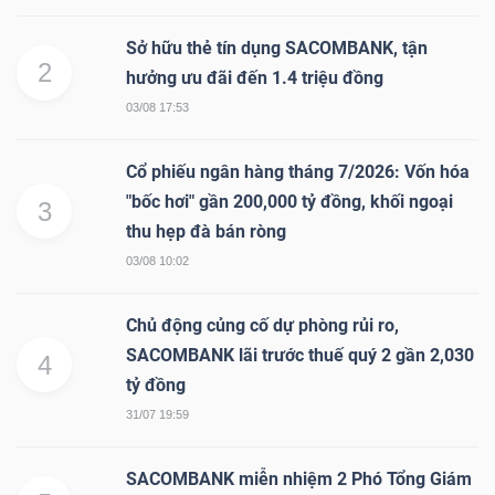
Sở hữu thẻ tín dụng SACOMBANK, tận
2
hưởng ưu đãi đến 1.4 triệu đồng
NGÀNH
03/08 17:53
Cổ phiếu ngân hàng tháng 7/2026: Vốn hóa
DOANH
"bốc hơi" gần 200,000 tỷ đồng, khối ngoại
3
NGHIỆP
thu hẹp đà bán ròng
03/08 10:02
CỔ
Chủ động củng cố dự phòng rủi ro,
PHIẾU
SACOMBANK lãi trước thuế quý 2 gần 2,030
4
tỷ đồng
31/07 19:59
PHÁI
SACOMBANK miễn nhiệm 2 Phó Tổng Giám
SINH