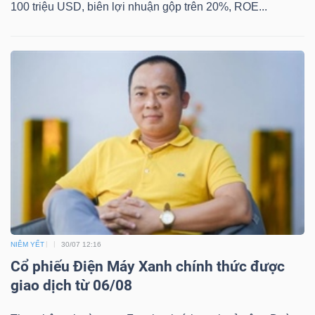
DỊCH
100 triệu USD, biên lợi nhuận gộp trên 20%, ROE...
VỤ
TRUYỀN
THÔNG
TIỆN
ÍCH
NIÊM YẾT
30/07 12:16
BẤT
Cổ phiếu Điện Máy Xanh chính thức được
ĐỘNG
giao dịch từ 06/08
SẢN