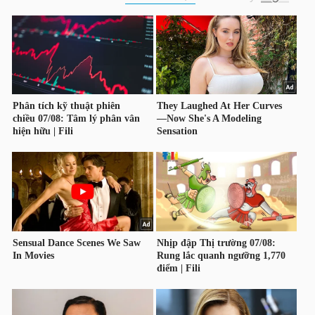
HÀNG
HÓA
KINH
TẾ
THẾ
GIỚI
ĐÔNG
DƯƠNG