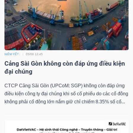
YẾU
TIÊU
DÙNG
NIÊM YẾT
05/08 12:45
THIẾT
Cảng Sài Gòn không còn đáp ứng điều kiện
YẾU
đại chúng
CTCP Cảng Sài Gòn (UPCoM: SGP) không còn đáp ứng
điều kiện công ty đại chúng khi số cổ phiếu do các cổ đông
CHĂM
không phải cổ đông lớn nắm giữ chỉ chiếm 8.35% số cổ...
SÓC
SỨC
KHỎE