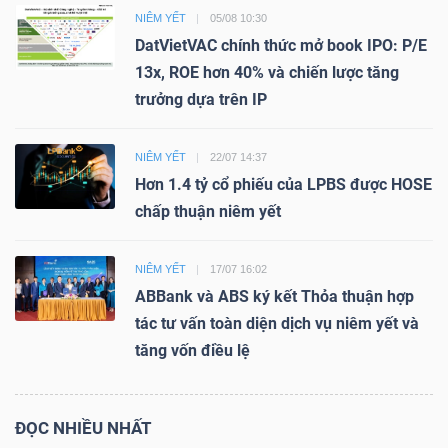
NIÊM YẾT
05/08 10:30
DatVietVAC chính thức mở book IPO: P/E
13x, ROE hơn 40% và chiến lược tăng
trưởng dựa trên IP
NIÊM YẾT
22/07 14:37
Hơn 1.4 tỷ cổ phiếu của LPBS được HOSE
chấp thuận niêm yết
NIÊM YẾT
17/07 16:02
ABBank và ABS ký kết Thỏa thuận hợp
tác tư vấn toàn diện dịch vụ niêm yết và
tăng vốn điều lệ
ĐỌC NHIỀU NHẤT