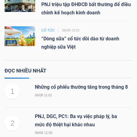
PNJ triệu tập ĐHĐCĐ bất thường để điều
chỉnh kế hoạch kinh doanh
CỔ TỨC
06/08 13:02
“Dòng sữa” cổ tức dồi dào từ doanh
nghiệp sữa Việt
ĐỌC NHIỀU NHẤT
Những cổ phiếu thường tăng trong tháng 8
1
06/08 11:02
PNJ, DGC, PC1: Ba vụ việc pháp lý, ba
2
mức độ thiệt hại khác nhau
06/08 12:59