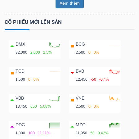
Xem thêm
CỔ PHIẾU MỚI LÊN SÀN
DMX
BCG
82,000
2,000
2.5%
2,500
0
0%
TCD
BVB
1,500
0
0%
12,450
-50
-0.4%
VBB
VNE
13,450
650
5.08%
2,500
0
0%
DDG
MZG
1,000
100
11.11%
11,950
50
0.42%