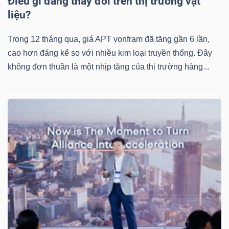
Điều gì đang thay đổi trên thị trường vật
ngữ
liệu?
(-)
Trong 12 tháng qua, giá APT vonfram đã tăng gần 6 lần,
Dịch
cao hơn đáng kể so với nhiều kim loại truyền thống. Đây
vụ
không đơn thuần là một nhịp tăng của thị trường hàng...
(-)
Đào
tạo
Sách
tài
chính