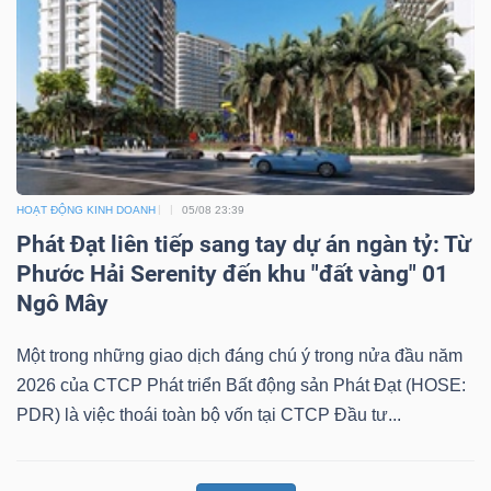
Dữ
liệu
tài
chính
HOẠT ĐỘNG KINH DOANH
05/08 23:39
Phát Đạt liên tiếp sang tay dự án ngàn tỷ: Từ
Phước Hải Serenity đến khu "đất vàng" 01
Ngô Mây
Một trong những giao dịch đáng chú ý trong nửa đầu năm
2026 của CTCP Phát triển Bất động sản Phát Đạt (HOSE:
PDR) là việc thoái toàn bộ vốn tại CTCP Đầu tư...