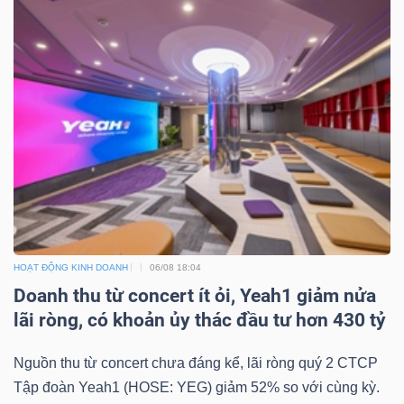
LIỆU
Ngành
(-)
VS-
SECTOR
HOẠT ĐỘNG KINH DOANH
06/08 18:04
NĂNG
Doanh thu từ concert ít ỏi, Yeah1 giảm nửa
LƯỢNG
lãi ròng, có khoản ủy thác đầu tư hơn 430 tỷ
Nguồn thu từ concert chưa đáng kể, lãi ròng quý 2 CTCP
Tập đoàn Yeah1 (HOSE: YEG) giảm 52% so với cùng kỳ.