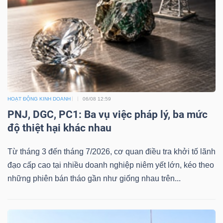
DỊCH
VỤ
TRUYỀN
THÔNG
HOẠT ĐỘNG KINH DOANH
06/08 12:59
TIỆN
PNJ, DGC, PC1: Ba vụ việc pháp lý, ba mức
ÍCH
độ thiệt hại khác nhau
Từ tháng 3 đến tháng 7/2026, cơ quan điều tra khởi tố lãnh
đạo cấp cao tại nhiều doanh nghiệp niêm yết lớn, kéo theo
những phiên bán tháo gần như giống nhau trên...
BẤT
ĐỘNG
SẢN