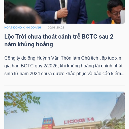
NGÀNH
HOẠT ĐỘNG KINH DOANH
06/08 20:02
Lộc Trời chưa thoát cảnh trễ BCTC sau 2
năm khủng hoảng
DOANH
NGHIỆP
Công ty do ông Huỳnh Văn Thòn làm Chủ tịch tiếp tục xin
gia hạn BCTC quý 2/2026, khi khủng hoảng tài chính phát
sinh từ năm 2024 chưa được khắc phục và báo cáo kiểm...
CỔ
PHIẾU
PHÁI
SINH