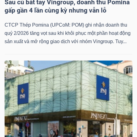
Sau cú bắt tay Vingroup, doanh thu Pomina
YẾU
gấp gần 4 lần cùng kỳ nhưng vẫn lỗ
CTCP Thép Pomina (UPCoM: POM) ghi nhận doanh thu
quý 2/2026 tăng vọt sau khi khôi phục một phần hoạt động
TIÊU
sản xuất và mở rộng giao dịch với nhóm Vingroup. Tuy...
DÙNG
THIẾT
YẾU
CHĂM
SÓC
SỨC
KHỎE