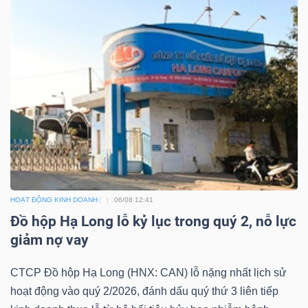
Mã
chứng
khoán
(-)
Tất cả
Cổ phiếu
Chỉ số
Chứng chỉ quỹ
Chứng 
Lãnh
đạo
(-)
HOẠT ĐỘNG KINH DOANH
06/08 12:41
Tất cả
Người nội bộ
Người liên quan
Cổ đông lớn
Đồ hộp Hạ Long lỗ kỷ lục trong quý 2, nỗ lực
giảm nợ vay
Tin
tức
CTCP Đồ hộp Hạ Long (HNX: CAN) lỗ nặng nhất lịch sử
(-)
hoạt động vào quý 2/2026, đánh dấu quý thứ 3 liên tiếp