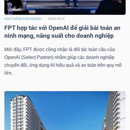
HOẠT ĐỘNG KINH DOANH
06/08 09:44
FPT hợp tác với OpenAI để giải bài toán an
ninh mạng, năng suất cho doanh nghiệp
Công
cụ
Mới đây, FPT được công nhận là đối tác toàn cầu của
đầu
OpenAI (Select Partner) nhằm giúp các doanh nghiệp
tư
chuyển đổi, ứng dụng AI hiệu quả và an toàn trên quy mô
lớn.
Truyền
thông
tài
chính