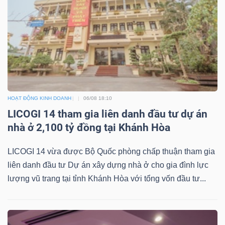
TRÁI
PHIẾU
HOẠT ĐỘNG KINH DOANH
06/08 18:10
CÔNG
LICOGI 14 tham gia liên danh đầu tư dự án
CỤ
nhà ở 2,100 tỷ đồng tại Khánh Hòa
ĐẦU
TƯ
LICOGI 14 vừa được Bộ Quốc phòng chấp thuận tham gia
liên danh đầu tư Dự án xây dựng nhà ở cho gia đình lực
lượng vũ trang tại tỉnh Khánh Hòa với tổng vốn đầu tư...
TRUY
XUẤT
DỮ