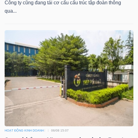
Công ty cũng đang tái cơ cấu cấu trúc tập đoàn thông
NGUYÊN
qua...
VẬT
LIỆU
CÔNG
NGHIỆP
TIÊU
DÙNG
KHÔNG
HOẠT ĐỘNG KINH DOANH
06/08 15:07
THIẾT