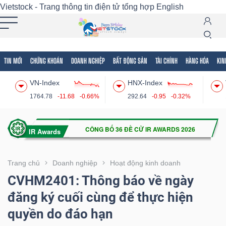
Vietstock - Trang thông tin điện tử tổng hợp
English
TIN MỚI
CHỨNG KHOÁN
DOANH NGHIỆP
BẤT ĐỘNG SẢN
TÀI CHÍNH
HÀNG HÓA
KIN
Tất cả
Tính năng
Ngành
Mã chứng khoán
Lãnh
VN-Index
HNX-Index
Tính
1764.78
-11.68
-0.66%
292.64
-0.95
-0.32%
năng
(-)
VIETSTOCK
Trang chủ
Doanh nghiệp
Hoạt động kinh doanh
CVHM2401: Thông báo về ngày
đăng ký cuối cùng để thực hiện
CHỨNG
quyền do đáo hạn
KHOÁN