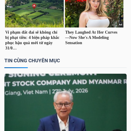
TÀI
CHÍNH
CÁ
NHÂN
TIN CÙNG CHUYÊN MỤC
PHÂN
TÍCH
VIETSTOCKFINANCE
VĨ
MÔ