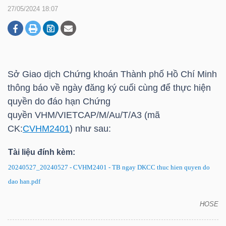
27/05/2024 18:07
DOANH
NGHIỆP
Sở Giao dịch Chứng khoán Thành phố Hồ Chí Minh
thông báo về ngày đăng ký cuối cùng để thực hiện
BẤT
quyền do đáo hạn Chứng
ĐỘNG
quyền VHM/VIETCAP/M/Au/T/A3 (mã
SẢN
CK:
CVHM2401
) như sau:
Tài liệu đính kèm:
20240527_20240527 - CVHM2401 - TB ngay DKCC thuc hien quyen do
TÀI
dao han.pdf
CHÍNH
HOSE
CVHM2401: Thông báo về ngày đăng ký cuối cùng