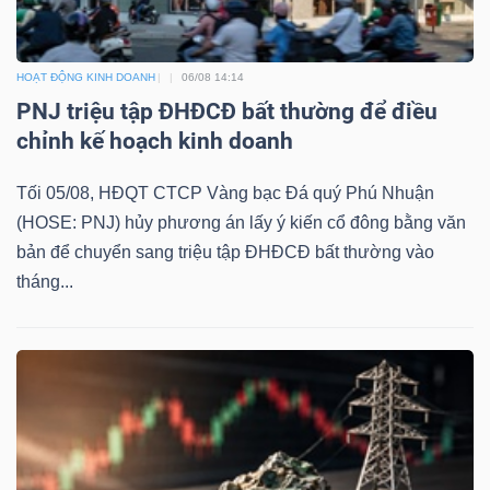
HOẠT ĐỘNG KINH DOANH
06/08 14:14
TÀI
PNJ triệu tập ĐHĐCĐ bất thường để điều
CHÍNH
chỉnh kế hoạch kinh doanh
Tối 05/08, HĐQT CTCP Vàng bạc Đá quý Phú Nhuận
(HOSE: PNJ) hủy phương án lấy ý kiến cổ đông bằng văn
bản để chuyển sang triệu tập ĐHĐCĐ bất thường vào
CÔNG
tháng...
NGHỆ
THÔNG
TIN