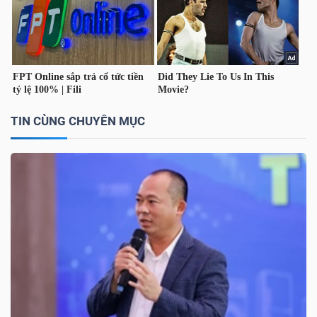
TÀI
CHÍNH
CÁ
NHÂN
TIN CÙNG CHUYÊN MỤC
PHÂN
TÍCH
VIETSTOCKFINANCE
VĨ
MÔ