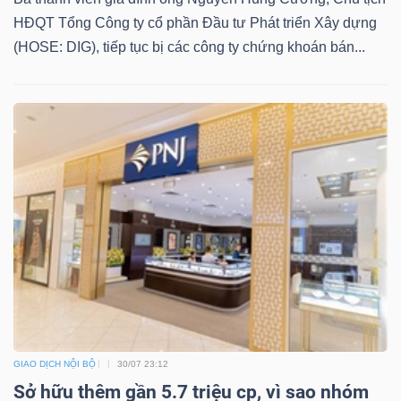
HĐQT Tổng Công ty cổ phần Đầu tư Phát triển Xây dựng
(HOSE: DIG), tiếp tục bị các công ty chứng khoán bán...
Công
cụ
đầu
tư
Truyền
thông
tài
GIAO DỊCH NỘI BỘ
30/07 23:12
chính
Sở hữu thêm gần 5.7 triệu cp, vì sao nhóm