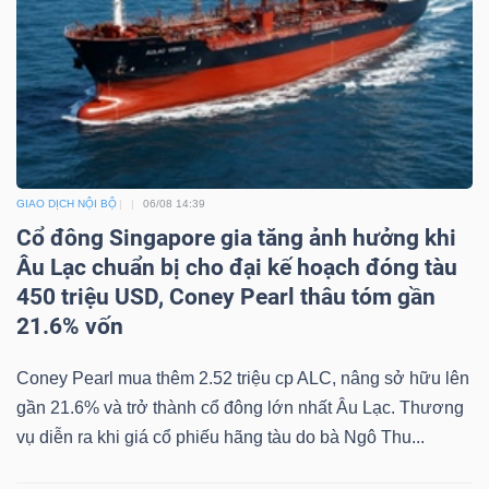
TRÁI
PHIẾU
GIAO DỊCH NỘI BỘ
06/08 14:39
CÔNG
Cổ đông Singapore gia tăng ảnh hưởng khi
CỤ
Âu Lạc chuẩn bị cho đại kế hoạch đóng tàu
ĐẦU
450 triệu USD, Coney Pearl thâu tóm gần
TƯ
21.6% vốn
Coney Pearl mua thêm 2.52 triệu cp ALC, nâng sở hữu lên
gần 21.6% và trở thành cổ đông lớn nhất Âu Lạc. Thương
TRUY
vụ diễn ra khi giá cổ phiếu hãng tàu do bà Ngô Thu...
XUẤT
DỮ