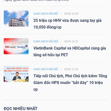
GIAO DỊCH NỘI BỘ
05/08 18:36
25 triệu cp HHV vừa được sang tay giá
10,050 đồng/cp
GIAO DỊCH NỘI BỘ
05/08 16:25
VietinBank Capital và HDCapital cùng gia
tăng sở hữu tại PET
GIAO DỊCH NỘI BỘ
03/08 11:44
Tiếp nối Chủ tịch, Phó Chủ tịch kiêm Tổng
Giám đốc HPX muốn “bắt đáy” 10 triệu
cp
ĐỌC NHIỀU NHẤT