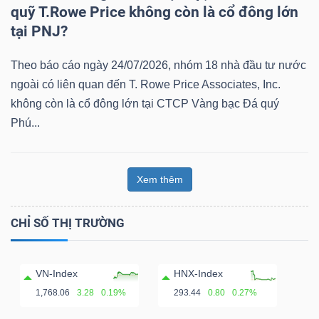
quỹ T.Rowe Price không còn là cổ đông lớn
tại PNJ?
Theo báo cáo ngày 24/07/2026, nhóm 18 nhà đầu tư nước
Dữ
ngoài có liên quan đến T. Rowe Price Associates, Inc.
liệu
không còn là cổ đông lớn tại CTCP Vàng bạc Đá quý
tài
Phú...
chính
Xem thêm
CHỈ SỐ THỊ TRƯỜNG
VN-Index
HNX-Index
1,768.06
3.28
0.19%
293.44
0.80
0.27%