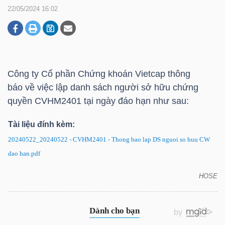
22/05/2024 16:02
DOANH
NGHIỆP
Công ty Cổ phần Chứng khoán Vietcap thông
báo về việc lập danh sách người sở hữu chứng
BẤT
quyền CVHM2401 tại ngày đáo hạn như sau:
ĐỘNG
SẢN
Tài liệu đính kèm:
20240522_20240522 - CVHM2401 - Thong bao lap DS nguoi so huu CW
dao han.pdf
TÀI
HOSE
CHÍNH
CVHM2401: Thông báo về việc lập danh sách
người sở hữu chứng quyền tại ngày đáo hạn