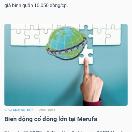
NGUYÊN
giá bình quân 10,050 đồng/cp.
VẬT
LIỆU
CÔNG
NGHIỆP
TIÊU
DÙNG
GIAO DỊCH NỘI BỘ
05/08 16:45
Biến động cổ đông lớn tại Merufa
KHÔNG
THIẾT