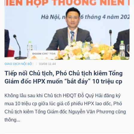
Bài
viết
của
tác
giả
(-)
GIAO DỊCH NỘI BỘ
03/08 11:44
Tiếp nối Chủ tịch, Phó Chủ tịch kiêm Tổng
Báo
Giám đốc HPX muốn “bắt đáy” 10 triệu cp
cáo
phân
Không lâu sau khi Chủ tịch HĐQT Đỗ Quý Hải đăng ký
tích
mua 10 triệu cp giữa lúc giá cổ phiếu HPX lao dốc, Phó
(-)
Chủ tịch kiêm Tổng Giám đốc Nguyễn Văn Phương cũng
thông...
Thuật