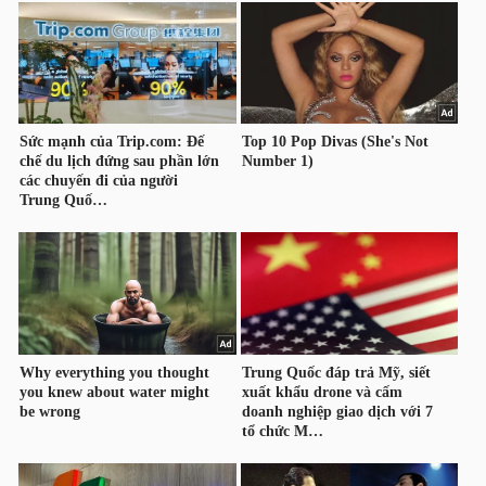
HÀNG
HÓA
KINH
TẾ
THẾ
GIỚI
ĐÔNG
DƯƠNG