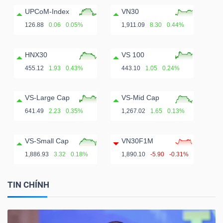
UPCoM-Index
VN30
126.88
0.06
0.05%
1,911.09
8.30
0.44%
HNX30
VS 100
455.12
1.93
0.43%
443.10
1.05
0.24%
VS-Large Cap
VS-Mid Cap
641.49
2.23
0.35%
1,267.02
1.65
0.13%
VS-Small Cap
VN30F1M
1,886.93
3.32
0.18%
1,890.10
-5.90
-0.31%
TIN CHÍNH