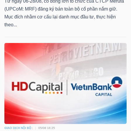
Từ ngày 06-28/08, cổ đông lớn tổ chức của CTCP Merufa
YẾU
(UPCoM: MRF) đăng ký bán toàn bộ cổ phần nắm giữ.
Mục đích nhằm cơ cấu lại danh mục đầu tư, thực hiện
theo...
TIÊU
DÙNG
THIẾT
YẾU
CHĂM
SÓC
SỨC
KHỎE
GIAO DỊCH NỘI BỘ
05/08 16:25