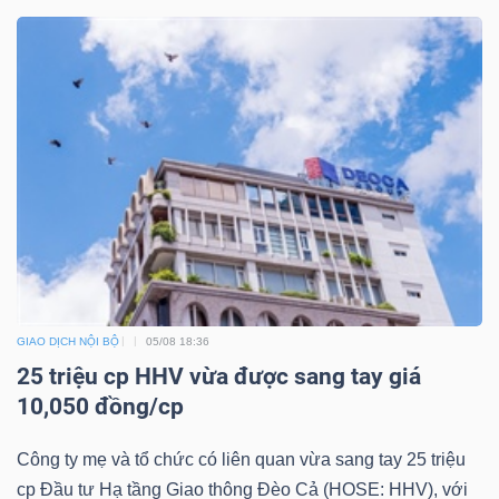
LIỆU
Ngành
(-)
VS-
SECTOR
GIAO DỊCH NỘI BỘ
05/08 18:36
NĂNG
25 triệu cp HHV vừa được sang tay giá
LƯỢNG
10,050 đồng/cp
Công ty mẹ và tổ chức có liên quan vừa sang tay 25 triệu
cp Đầu tư Hạ tầng Giao thông Đèo Cả (HOSE: HHV), với