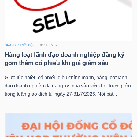
Mã
chứng
khoán
(-)
GIAO DỊCH NỘI BỘ
03/08 15:02
Tất cả
Cổ phiếu
Chỉ số
Chứng chỉ quỹ
Chứng 
Hàng loạt lãnh đạo doanh nghiệp đăng ký
gom thêm cổ phiếu khi giá giảm sâu
Lãnh
đạo
Giữa lúc nhiều cổ phiếu điều chỉnh mạnh, hàng loạt lãnh
(-)
đạo doanh nghiệp đã đăng ký mua vào với khối lượng lớn
trong tuần giao dịch từ ngày 27-31/7/2026. Nổi bật...
Tất cả
Người nội bộ
Người liên quan
Cổ đông lớn
Tin
tức
(-)