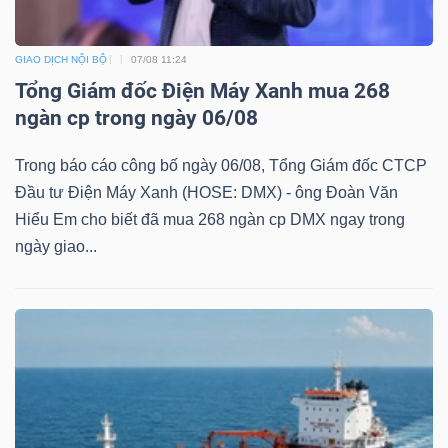
GIAO DỊCH NỘI BỘ
07/08 11:24
NGÀNH
Tổng Giám đốc Điện Máy Xanh mua 268
ngàn cp trong ngày 06/08
Trong báo cáo công bố ngày 06/08, Tổng Giám đốc CTCP
DOANH
Đầu tư Điện Máy Xanh (HOSE: DMX) - ông Đoàn Văn
NGHIỆP
Hiểu Em cho biết đã mua 268 ngàn cp DMX ngay trong
ngày giao...
CỔ
PHIẾU
PHÁI
SINH