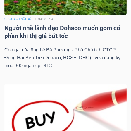
DỊCH
VỤ
TRUYỀN
GIAO DỊCH NỘI BỘ
03/08 15:41
THÔNG
Người nhà lãnh đạo Dohaco muốn gom cổ
phần khi thị giá bứt tốc
Con gái của ông Lê Bá Phương - Phó Chủ tịch CTCP
Đông Hải Bến Tre (Dohaco, HOSE: DHC) - vừa đăng ký
TIỆN
mua 300 ngàn cp DHC.
ÍCH
BẤT
ĐỘNG
SẢN