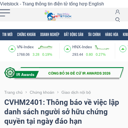
Vietstock - Trang thông tin điện tử tổng hợp
English
TIN MỚI
CHỨNG KHOÁN
DOANH NGHIỆP
BẤT ĐỘNG SẢN
TÀI CHÍNH
HÀNG HÓA
KIN
Tất cả
Tính năng
Ngành
Mã chứng khoán
Lãnh
VN-Index
HNX-Index
Tính
1768.06
3.28
0.19%
293.44
0.80
0.27%
năng
(-)
VIETSTOCK
Trang chủ
Chứng khoán
Giao dịch nội bộ
CVHM2401: Thông báo về việc lập
danh sách người sở hữu chứng
CHỨNG
quyền tại ngày đáo hạn
KHOÁN