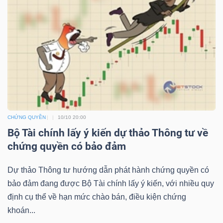
TÀI
CHÍNH
CHỨNG QUYỀN
10/10 20:00
CÔNG
Bộ Tài chính lấy ý kiến dự thảo Thông tư về
NGHỆ
chứng quyền có bảo đảm
THÔNG
TIN
Dự thảo Thông tư hướng dẫn phát hành chứng quyền có
bảo đảm đang được Bộ Tài chính lấy ý kiến, với nhiều quy
định cụ thể về hạn mức chào bán, điều kiện chứng
khoán...