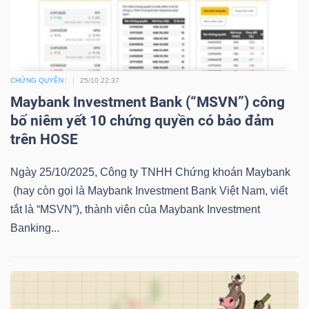
YẾU
CHỨNG QUYỀN
25/10 22:37
TIÊU
Maybank Investment Bank (“MSVN”) công
DÙNG
bố niêm yết 10 chứng quyền có bảo đảm
THIẾT
trên HOSE
YẾU
Ngày 25/10/2025, Công ty TNHH Chứng khoán Maybank
(hay còn gọi là Maybank Investment Bank Việt Nam, viết
tắt là “MSVN”), thành viên của Maybank Investment
Banking...
CHĂM
SÓC
SỨC
KHỎE