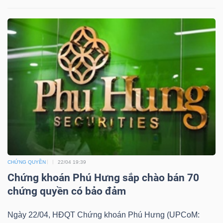
DỊCH
VỤ
TRUYỀN
THÔNG
TIỆN
ÍCH
CHỨNG QUYỀN
22/04 19:39
Chứng khoán Phú Hưng sắp chào bán 70
BẤT
chứng quyền có bảo đảm
ĐỘNG
SẢN
Ngày 22/04, HĐQT Chứng khoán Phú Hưng (UPCoM: