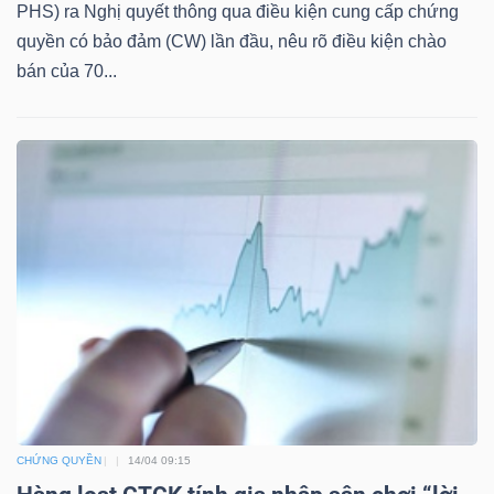
PHS) ra Nghị quyết thông qua điều kiện cung cấp chứng
Mã
quyền có bảo đảm (CW) lần đầu, nêu rõ điều kiện chào
chứng
bán của 70...
khoán
(-)
Tất cả
Cổ phiếu
Chỉ số
Chứng chỉ quỹ
Chứng 
Lãnh
đạo
(-)
Tất cả
Người nội bộ
Người liên quan
Cổ đông lớn
Tin
tức
(-)
CHỨNG QUYỀN
14/04 09:15