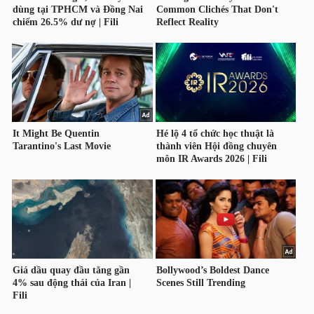
TÀI
CHÍNH
CÁ
NHÂN
PHÂN
TÍCH
VIETSTOCKFINANCE
VĨ
MÔ