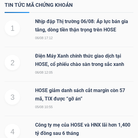
TIN TỨC MÃ CHỨNG KHOÁN
Nhịp đập Thị trường 06/08: Áp lực bán gia
NGÀNH
1
tăng, dòng tiền thận trọng trên HOSE
06/08 17:12
DOANH
Điện Máy Xanh chính thức giao dịch tại
NGHIỆP
2
HOSE, cổ phiếu chào sàn trong sắc xanh
06/08 12:05
CỔ
HOSE giảm danh sách cắt margin còn 57
3
PHIẾU
mã, TIX được “gỡ án”
05/08 10:55
Công ty mẹ của HOSE và HNX lãi hơn 1,400
PHÁI
4
tỷ đồng sau 6 tháng
SINH