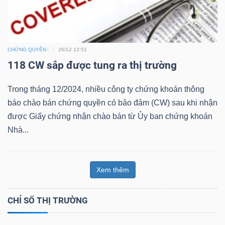
CHỨNG QUYỀN
26/12 12:51
Công
118 CW sắp được tung ra thị trường
cụ
đầu
Trong tháng 12/2024, nhiều công ty chứng khoán thông
tư
báo chào bán chứng quyền có bảo đảm (CW) sau khi nhận
được Giấy chứng nhận chào bán từ Ủy ban chứng khoán
Nhà...
Truyền
Xem thêm
thông
tài
CHỈ SỐ THỊ TRƯỜNG
chính