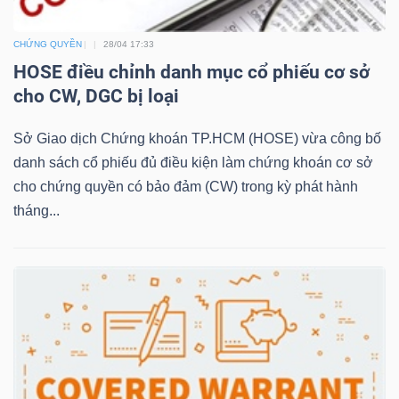
LIỆU
CHỨNG QUYỀN
28/04 17:33
Ngành
HOSE điều chỉnh danh mục cổ phiếu cơ sở
(-)
cho CW, DGC bị loại
VS-
Sở Giao dịch Chứng khoán TP.HCM (HOSE) vừa công bố
SECTOR
danh sách cổ phiếu đủ điều kiện làm chứng khoán cơ sở
cho chứng quyền có bảo đảm (CW) trong kỳ phát hành
tháng...
NĂNG
LƯỢNG