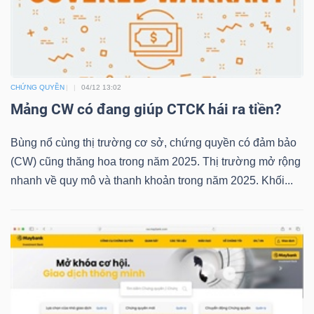
NGUYÊN
VẬT
LIỆU
CHỨNG QUYỀN
04/12 13:02
Mảng CW có đang giúp CTCK hái ra tiền?
CÔNG
Bùng nổ cùng thị trường cơ sở, chứng quyền có đảm bảo
NGHIỆP
(CW) cũng thăng hoa trong năm 2025. Thị trường mở rộng
nhanh về quy mô và thanh khoản trong năm 2025. Khối...
TIÊU
DÙNG
KHÔNG
THIẾT