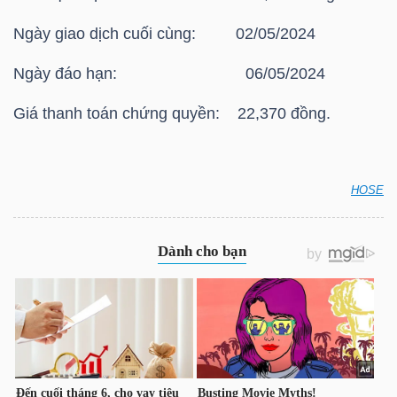
HÀNG
Ngày giao dịch cuối cùng: 02/05/2024
HÓA
Ngày đáo hạn: 06/05/2024
Giá thanh toán chứng quyền: 22,370 đồng.
KINH
TẾ
HOSE
HOSE: Thông báo giá thanh toán vào ngày đáo hạn
THẾ
của chứng quyền có bảo đảm Chứng quyền
GIỚI
CMBB2316
ĐÔNG
DƯƠNG