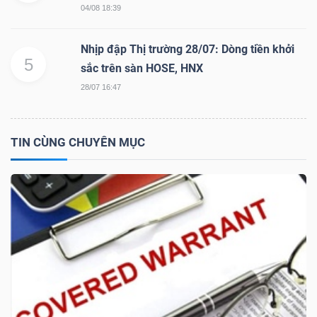
04/08 18:39
Nhịp đập Thị trường 28/07: Dòng tiền khởi
TRÁI
5
sắc trên sàn HOSE, HNX
PHIẾU
28/07 16:47
TIN CÙNG CHUYÊN MỤC
CÔNG
CỤ
ĐẦU
TƯ
TRUY
XUẤT
DỮ