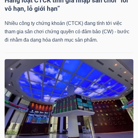
Hàng loạt CTCK tính gia nhập sân chơi “lời
vô hạn, lỗ giới hạn”
Bài
viết
Nhiều công ty chứng khoán (CTCK) đang tính tới việc
của
tham gia sân chơi chứng quyền có đảm bảo (CW) - bước
tác
đi nhằm đa dạng hóa danh mục sản phẩm.
giả
(-)
Báo
cáo
phân
tích
(-)
Thuật