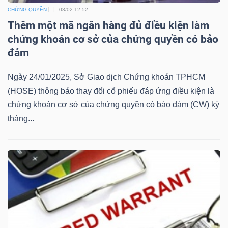
ngữ
CHỨNG QUYỀN
03/02 12:52
(-)
Thêm một mã ngân hàng đủ điều kiện làm
chứng khoán cơ sở của chứng quyền có bảo
Dịch
đảm
vụ
(-)
Ngày 24/01/2025, Sở Giao dịch Chứng khoán TPHCM
(HOSE) thông báo thay đổi cổ phiếu đáp ứng điều kiện là
chứng khoán cơ sở của chứng quyền có bảo đảm (CW) kỳ
Đào
tháng...
tạo
Sách
tài
chính