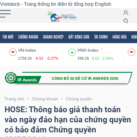
Vietstock - Trang thông tin điện tử tổng hợp
English
TIN MỚI
CHỨNG KHOÁN
DOANH NGHIỆP
BẤT ĐỘNG SẢN
TÀI CHÍNH
HÀNG HÓA
KIN
Tất cả
Tính năng
Ngành
Mã chứng khoán
Lãnh
VN-Index
HNX-Index
Tính
1758.26
-6.52
-0.37%
299.26
6.62
2.26%
năng
(-)
VIETSTOCK
Trang chủ
Chứng khoán
Chứng quyền
HOSE: Thông báo giá thanh toán
vào ngày đáo hạn của chứng quyền
CHỨNG
có bảo đảm Chứng quyền
KHOÁN