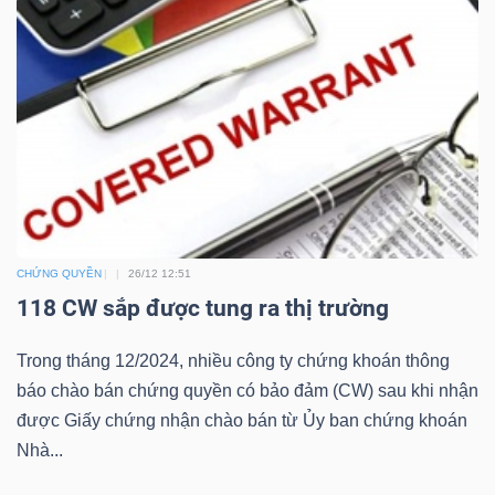
Công
cụ
đầu
tư
CHỨNG QUYỀN
26/12 12:51
118 CW sắp được tung ra thị trường
Trong tháng 12/2024, nhiều công ty chứng khoán thông
Truyền
báo chào bán chứng quyền có bảo đảm (CW) sau khi nhận
thông
được Giấy chứng nhận chào bán từ Ủy ban chứng khoán
tài
Nhà...
chính