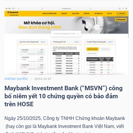
YẾU
TIÊU
DÙNG
THIẾT
YẾU
CHỨNG QUYỀN
25/10 22:37
Maybank Investment Bank (“MSVN”) công
bố niêm yết 10 chứng quyền có bảo đảm
CHĂM
trên HOSE
SÓC
SỨC
Ngày 25/10/2025, Công ty TNHH Chứng khoán Maybank
KHỎE
(hay còn gọi là Maybank Investment Bank Việt Nam, viết