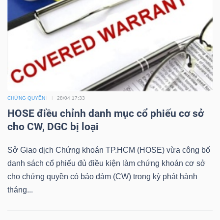
LIỆU
Ngành
(-)
VS-
SECTOR
CHỨNG QUYỀN
28/04 17:33
HOSE điều chỉnh danh mục cổ phiếu cơ sở
cho CW, DGC bị loại
Sở Giao dịch Chứng khoán TP.HCM (HOSE) vừa công bố
NĂNG
danh sách cổ phiếu đủ điều kiện làm chứng khoán cơ sở
LƯỢNG
cho chứng quyền có bảo đảm (CW) trong kỳ phát hành
tháng...