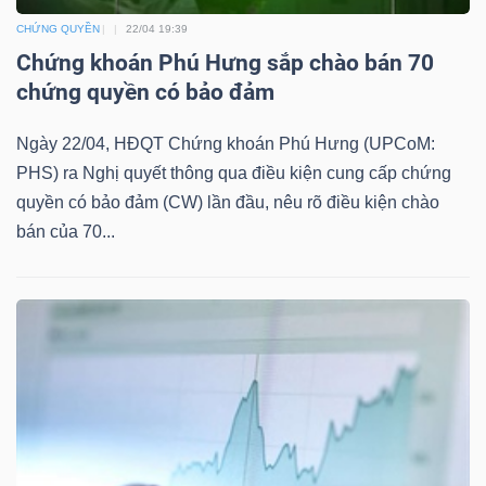
Mã
CHỨNG QUYỀN
22/04 19:39
chứng
Chứng khoán Phú Hưng sắp chào bán 70
khoán
chứng quyền có bảo đảm
(-)
Ngày 22/04, HĐQT Chứng khoán Phú Hưng (UPCoM:
Tất cả
Cổ phiếu
Chỉ số
Chứng chỉ quỹ
Chứng 
PHS) ra Nghị quyết thông qua điều kiện cung cấp chứng
quyền có bảo đảm (CW) lần đầu, nêu rõ điều kiện chào
Lãnh
bán của 70...
đạo
(-)
Tất cả
Người nội bộ
Người liên quan
Cổ đông lớn
Tin
tức
(-)