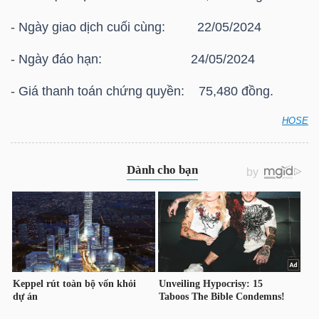
HÀNG
- Ngày giao dịch cuối cùng: 22/05/2024
HÓA
- Ngày đáo hạn: 24/05/2024
- Giá thanh toán chứng quyền: 75,480 đồng.
KINH
TẾ
HOSE
HOSE: Thông báo giá thanh toán vào ngày đáo hạn
của chứng quyền có bảo đảm Chứng quyền
CMSN2302
THẾ
GIỚI
ĐÔNG
DƯƠNG