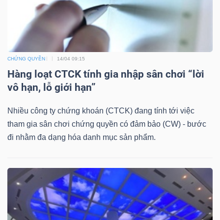
Bài
viết
của
tác
CHỨNG QUYỀN
14/04 09:15
giả
Hàng loạt CTCK tính gia nhập sân chơi “lời
(-)
vô hạn, lỗ giới hạn”
Nhiều công ty chứng khoán (CTCK) đang tính tới việc
Báo
tham gia sân chơi chứng quyền có đảm bảo (CW) - bước
cáo
đi nhằm đa dạng hóa danh mục sản phẩm.
phân
tích
(-)
Thuật