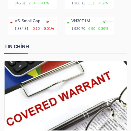
645.81
2.64
0.41%
1,266.11
1.11
0.09%
VS-Small Cap
VN30F1M
1,884.31
-0.10
-0.01%
1,920.70
6.90
0.36%
TIN CHÍNH