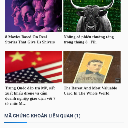
TÀI
CHÍNH
CÁ
NHÂN
PHÂN
TÍCH
VIETSTOCKFINANCE
VĨ
MÃ CHỨNG KHOÁN LIÊN QUAN (1)
MÔ