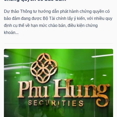
DỊCH
VỤ
Dự thảo Thông tư hướng dẫn phát hành chứng quyền có
TRUYỀN
bảo đảm đang được Bộ Tài chính lấy ý kiến, với nhiều quy
THÔNG
định cụ thể về hạn mức chào bán, điều kiện chứng
khoán...
TIỆN
ÍCH
BẤT
ĐỘNG
SẢN