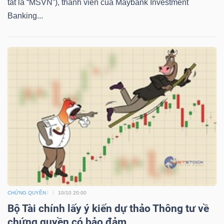
tắt là “MSVN”), thành viên của Maybank Investment
Banking...
TÀI
CHÍNH
CÔNG
NGHỆ
THÔNG
TIN
CHỨNG QUYỀN
10/10 20:00
Bộ Tài chính lấy ý kiến dự thảo Thông tư về
chứng quyền có bảo đảm