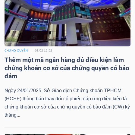
ngữ
(-)
Dịch
vụ
(-)
CHỨNG QUYỀN
03/02 12:52
Thêm một mã ngân hàng đủ điều kiện làm
chứng khoán cơ sở của chứng quyền có bảo
Đào
đảm
tạo
Ngày 24/01/2025, Sở Giao dịch Chứng khoán TPHCM
(HOSE) thông báo thay đổi cổ phiếu đáp ứng điều kiện là
chứng khoán cơ sở của chứng quyền có bảo đảm (CW) kỳ
tháng...
Sách
tài
chính