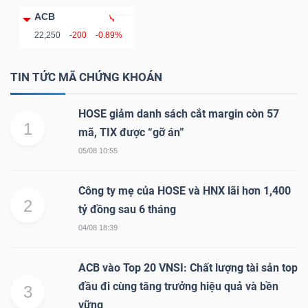
ACB
22,250
-200
-0.89%
NGÀNH
TIN TỨC MÃ CHỨNG KHOÁN
HOSE giảm danh sách cắt margin còn 57
DOANH
1
mã, TIX được “gỡ án”
NGHIỆP
05/08 10:55
Công ty mẹ của HOSE và HNX lãi hơn 1,400
CỔ
2
tỷ đồng sau 6 tháng
PHIẾU
04/08 18:39
ACB vào Top 20 VNSI: Chất lượng tài sản top
PHÁI
đầu đi cùng tăng trưởng hiệu quả và bền
3
SINH
vững