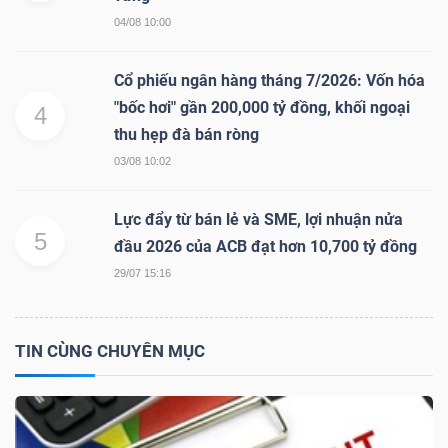
04/08 10:00
Cổ phiếu ngân hàng tháng 7/2026: Vốn hóa
TRÁI
"bốc hơi" gần 200,000 tỷ đồng, khối ngoại
PHIẾU
4
thu hẹp đà bán ròng
03/08 10:02
CÔNG
Lực đẩy từ bán lẻ và SME, lợi nhuận nửa
CỤ
5
đầu 2026 của ACB đạt hơn 10,700 tỷ đồng
ĐẦU
29/07 15:16
TƯ
TIN CÙNG CHUYÊN MỤC
TRUY
XUẤT
DỮ