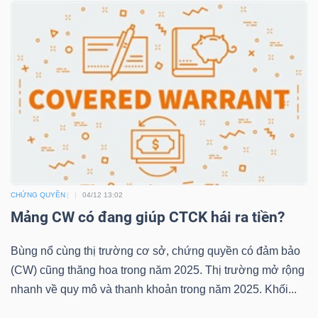
NGUYÊN
VẬT
LIỆU
CÔNG
NGHIỆP
CHỨNG QUYỀN
04/12 13:02
Mảng CW có đang giúp CTCK hái ra tiền?
TIÊU
Bùng nổ cùng thị trường cơ sở, chứng quyền có đảm bảo
DÙNG
(CW) cũng thăng hoa trong năm 2025. Thị trường mở rộng
KHÔNG
nhanh về quy mô và thanh khoản trong năm 2025. Khối...
THIẾT