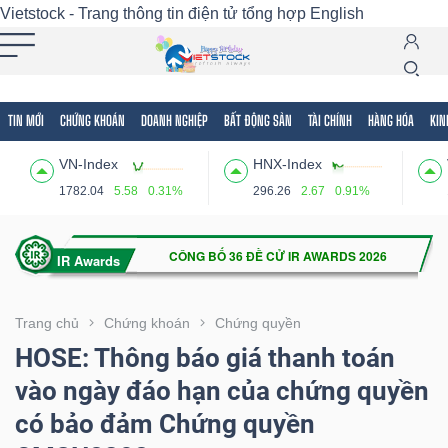
Vietstock - Trang thông tin điện tử tổng hợp
English
TIN MỚI
CHỨNG KHOÁN
DOANH NGHIỆP
BẤT ĐỘNG SẢN
TÀI CHÍNH
HÀNG HÓA
KIN
Tất cả
Tính năng
Ngành
Mã chứng khoán
Lãnh
VN-Index
HNX-Index
Tính
1782.04
5.58
0.31%
296.26
2.67
0.91%
năng
(-)
VIETSTOCK
Trang chủ
Chứng khoán
Chứng quyền
HOSE: Thông báo giá thanh toán
vào ngày đáo hạn của chứng quyền
CHỨNG
có bảo đảm Chứng quyền
KHOÁN