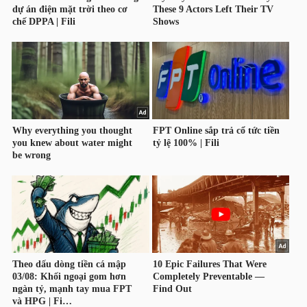
TÀI
CHÍNH
CÁ
NHÂN
PHÂN
TÍCH
VIETSTOCKFINANCE
VĨ
MÔ