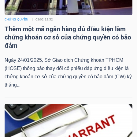
ngữ
(-)
CHỨNG QUYỀN
03/02 12:52
Thêm một mã ngân hàng đủ điều kiện làm
Dịch
chứng khoán cơ sở của chứng quyền có bảo
vụ
đảm
(-)
Ngày 24/01/2025, Sở Giao dịch Chứng khoán TPHCM
(HOSE) thông báo thay đổi cổ phiếu đáp ứng điều kiện là
Đào
chứng khoán cơ sở của chứng quyền có bảo đảm (CW) kỳ
tạo
tháng...
Sách
tài
chính