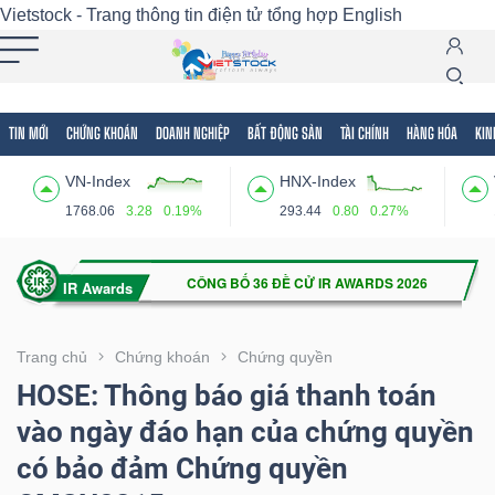
Vietstock - Trang thông tin điện tử tổng hợp
English
TIN MỚI
CHỨNG KHOÁN
DOANH NGHIỆP
BẤT ĐỘNG SẢN
TÀI CHÍNH
HÀNG HÓA
KIN
Tất cả
Tính năng
Ngành
Mã chứng khoán
Lãnh
VN-Index
HNX-Index
Tính
1768.06
3.28
0.19%
293.44
0.80
0.27%
năng
(-)
VIETSTOCK
Trang chủ
Chứng khoán
Chứng quyền
HOSE: Thông báo giá thanh toán
vào ngày đáo hạn của chứng quyền
CHỨNG
có bảo đảm Chứng quyền
KHOÁN