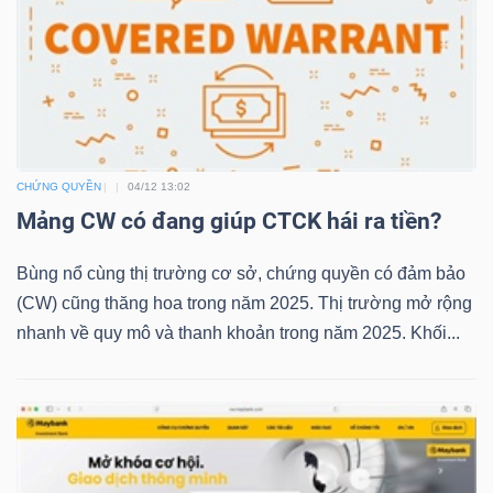
NGUYÊN
VẬT
LIỆU
CHỨNG QUYỀN
04/12 13:02
CÔNG
Mảng CW có đang giúp CTCK hái ra tiền?
NGHIỆP
Bùng nổ cùng thị trường cơ sở, chứng quyền có đảm bảo
(CW) cũng thăng hoa trong năm 2025. Thị trường mở rộng
nhanh về quy mô và thanh khoản trong năm 2025. Khối...
TIÊU
DÙNG
KHÔNG
THIẾT