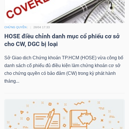
LIỆU
Ngành
(-)
CHỨNG QUYỀN
28/04 17:33
HOSE điều chỉnh danh mục cổ phiếu cơ sở
VS-
cho CW, DGC bị loại
SECTOR
Sở Giao dịch Chứng khoán TP.HCM (HOSE) vừa công bố
danh sách cổ phiếu đủ điều kiện làm chứng khoán cơ sở
cho chứng quyền có bảo đảm (CW) trong kỳ phát hành
tháng...
NĂNG
LƯỢNG