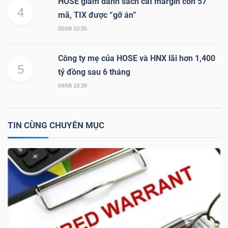
HOSE giảm danh sách cắt margin còn 57
4
mã, TIX được “gỡ án”
05/08 10:55
TRÁI
PHIẾU
Công ty mẹ của HOSE và HNX lãi hơn 1,400
5
tỷ đồng sau 6 tháng
04/08 18:39
CÔNG
CỤ
TIN CÙNG CHUYÊN MỤC
ĐẦU
TƯ
TRUY
XUẤT
DỮ