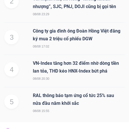
2
nhượng”, SJC, PNJ, DOJI cũng bị gọi tên
08/08 23:29
Công ty gia đình ông Đoàn Hồng Việt đăng
3
ký mua 2 triệu cổ phiếu DGW
08/08 17:02
VN-Index tăng hơn 32 điểm nhờ dòng tiền
4
lan tỏa, THD kéo HNX-Index bứt phá
08/08 20:30
RAL thông báo tạm ứng cổ tức 25% sau
5
nửa đầu năm khởi sắc
08/08 15:55