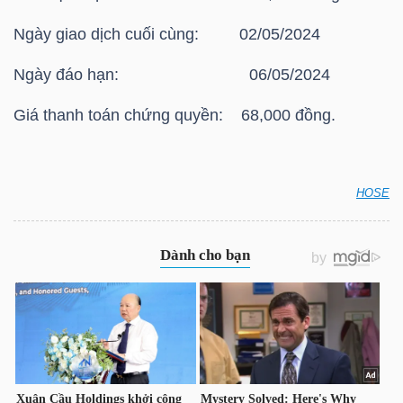
HÀNG
Ngày giao dịch cuối cùng: 02/05/2024
HÓA
Ngày đáo hạn: 06/05/2024
Giá thanh toán chứng quyền: 68,000 đồng.
KINH
TẾ
HOSE
HOSE: Thông báo giá thanh toán vào ngày đáo hạn
THẾ
của chứng quyền có bảo đảm Chứng quyền
GIỚI
CMSN2315
ĐÔNG
DƯƠNG