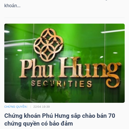
DỊCH
khoán...
VỤ
TRUYỀN
THÔNG
TIỆN
ÍCH
BẤT
CHỨNG QUYỀN
22/04 19:39
ĐỘNG
Chứng khoán Phú Hưng sắp chào bán 70
SẢN
chứng quyền có bảo đảm