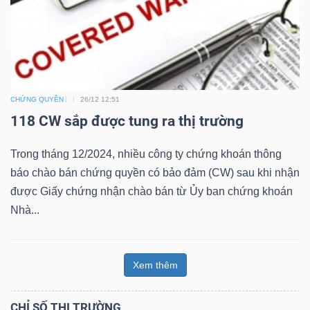
Công
CHỨNG QUYỀN
26/12 12:51
cụ
118 CW sắp được tung ra thị trường
đầu
tư
Trong tháng 12/2024, nhiều công ty chứng khoán thông
báo chào bán chứng quyền có bảo đảm (CW) sau khi nhận
được Giấy chứng nhận chào bán từ Ủy ban chứng khoán
Nhà...
Truyền
thông
Xem thêm
tài
chính
CHỈ SỐ THỊ TRƯỜNG