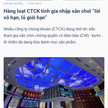
CHỨNG QUYỀN
14/04 09:15
Bài
Hàng loạt CTCK tính gia nhập sân chơi “lời
viết
vô hạn, lỗ giới hạn”
của
tác
Nhiều công ty chứng khoán (CTCK) đang tính tới việc
giả
tham gia sân chơi chứng quyền có đảm bảo (CW) - bước
(-)
đi nhằm đa dạng hóa danh mục sản phẩm.
Báo
cáo
phân
tích
(-)
Thuật