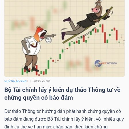
TÀI
CHÍNH
CÔNG
NGHỆ
CHỨNG QUYỀN
10/10 20:00
THÔNG
Bộ Tài chính lấy ý kiến dự thảo Thông tư về
TIN
chứng quyền có bảo đảm
Dự thảo Thông tư hướng dẫn phát hành chứng quyền có
bảo đảm đang được Bộ Tài chính lấy ý kiến, với nhiều quy
định cụ thể về hạn mức chào bán, điều kiện chứng