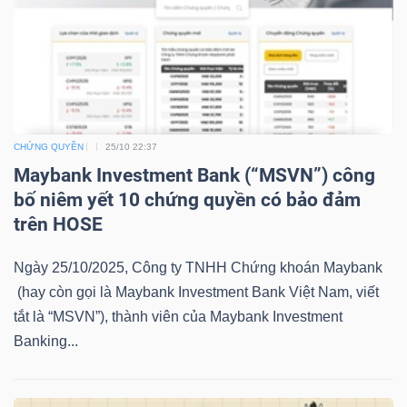
YẾU
TIÊU
DÙNG
CHỨNG QUYỀN
25/10 22:37
THIẾT
Maybank Investment Bank (“MSVN”) công
YẾU
bố niêm yết 10 chứng quyền có bảo đảm
trên HOSE
Ngày 25/10/2025, Công ty TNHH Chứng khoán Maybank
(hay còn gọi là Maybank Investment Bank Việt Nam, viết
CHĂM
tắt là “MSVN”), thành viên của Maybank Investment
SÓC
Banking...
SỨC
KHỎE