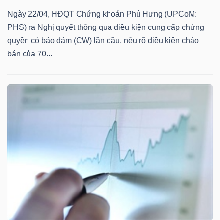
Mã
Ngày 22/04, HĐQT Chứng khoán Phú Hưng (UPCoM:
chứng
PHS) ra Nghị quyết thông qua điều kiện cung cấp chứng
khoán
quyền có bảo đảm (CW) lần đầu, nêu rõ điều kiện chào
(-)
bán của 70...
Tất cả
Cổ phiếu
Chỉ số
Chứng chỉ quỹ
Chứng 
Lãnh
đạo
(-)
Tất cả
Người nội bộ
Người liên quan
Cổ đông lớn
Tin
tức
(-)