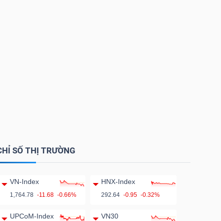
CHỈ SỐ THỊ TRƯỜNG
VN-Index
HNX-Index
1,764.78
-11.68
-0.66%
292.64
-0.95
-0.32%
UPCoM-Index
VN30