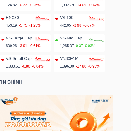
126.82
-0.33
-0.26%
1,902.79
-14.09
-0.74%
HNX30
VS 100
453.19
-5.75
-1.25%
442.05
-2.98
-0.67%
VS-Large Cap
VS-Mid Cap
639.26
-3.91
-0.61%
1,265.37
0.37
0.03%
VS-Small Cap
VN30F1M
1,883.61
-0.80
-0.04%
1,896.00
-17.80
-0.93%
TIN CHÍNH