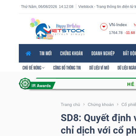
Thứ Năm, 06/08/2026
14:12:09
Vietstock - Trang thông tin điện tử
VN-Index
1764.78
-11.68
Tất cả
Tính năng
Ngành
Mã chứng khoán
Lãnh
TIN MỚI
CHỨNG KHOÁN
DOANH NGHIỆP
BẤT ĐỘ
Tính
năng
CHỦ ĐỀ NÓNG
CÔNG BỐ THÔNG TIN
DỮ LIỆU VĨ MÔ
DỮ LIỆU NGÀ
(-)
VIETSTOCK
Trang chủ
Chứng khoán
Cổ phi
SD8: Quyết định v
CHỨNG
chỉ dịch với cổ p
KHOÁN