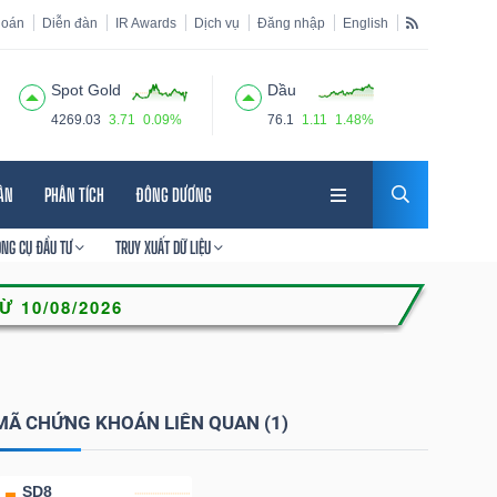
hoán
Diễn đàn
IR Awards
Dịch vụ
Đăng nhập
English
Spot Gold
Dầu
4269.03
3.71
0.09%
76.1
1.11
1.48%
HÂN
PHÂN TÍCH
ĐÔNG DƯƠNG
ÔNG CỤ ĐẦU TƯ
TRUY XUẤT DỮ LIỆU
MÃ CHỨNG KHOÁN LIÊN QUAN (1)
SD8