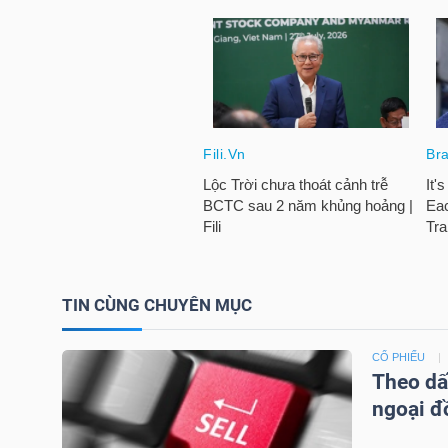
HÀNG
HÓA
KINH
TẾ
THẾ
GIỚI
TIN CÙNG CHUYÊN MỤC
CỔ PHIẾU
ĐÔNG
Theo dấ
DƯƠNG
ngoại đ