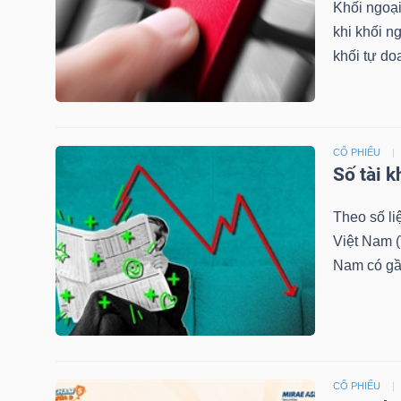
Khối ngoại
khi khối n
TÀI
khối tự do
CHÍNH
CÁ
NHÂN
CỔ PHIẾU
Số tài 
PHÂN
Theo số l
TÍCH
Việt Nam (
VIETSTOCKFINANCE
Nam có gần 
VĨ
MÔ
CỔ PHIẾU