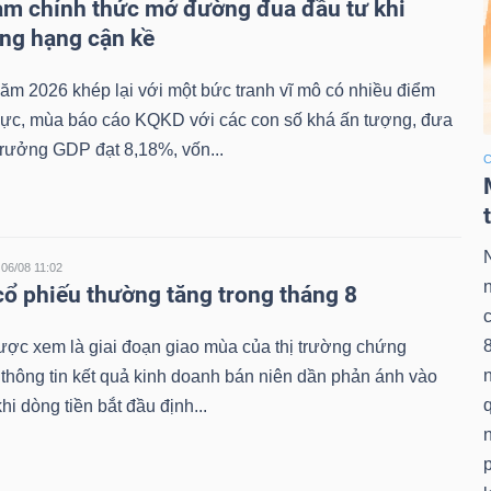
 chính thức mở đường đua đầu tư khi
ng hạng cận kề
m 2026 khép lại với một bức tranh vĩ mô có nhiều điểm
 cực, mùa báo cáo KQKD với các con số khá ấn tượng, đưa
trưởng GDP đạt 8,18%, vốn...
C
06/08 11:02
ổ phiếu thường tăng trong tháng 8
ược xem là giai đoạn giao mùa của thị trường chứng
 thông tin kết quả kinh doanh bán niên dần phản ánh vào
q
khi dòng tiền bắt đầu định...
n
p