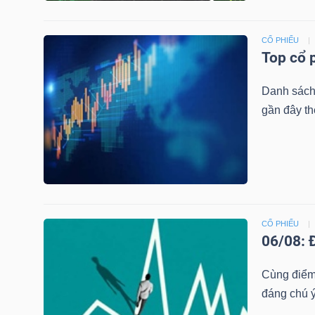
CỔ PHIẾU
Top cổ 
TRÁI
PHIẾU
Danh sách
gần đây th
CÔNG
CỤ
ĐẦU
TƯ
CỔ PHIẾU
06/08: 
TRUY
Cùng điểm 
XUẤT
đáng chú ý
DỮ