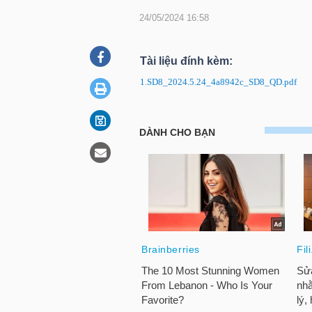
24/05/2024 16:58
DOANH
Tài liệu đính kèm:
NGHIỆP
1.SD8_2024.5.24_4a8942c_SD8_QD.pdf
SD8: Quyết định về việc duy tr
BẤT
ĐỘNG
SẢN
TÀI
CHÍNH