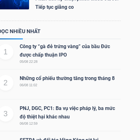
Tiếp tục giằng co
ĐỌC NHIỀU NHẤT
Công ty “gà đẻ trứng vàng” của bầu Đức
1
được chấp thuận IPO
05/08 22:28
Những cổ phiếu thường tăng trong tháng 8
2
06/08 11:02
PNJ, DGC, PC1: Ba vụ việc pháp lý, ba mức
3
độ thiệt hại khác nhau
06/08 12:59