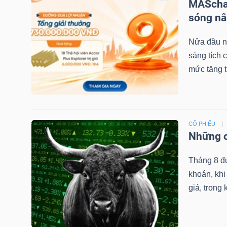
MAScham
sóng nâ
NGÀNH
Nửa đầu nă
sáng tích
mức tăng 
DOANH
NGHIỆP
CỔ PHIẾU
Những c
CỔ
PHIẾU
Tháng 8 đ
khoán, khi
giá, trong 
PHÁI
SINH