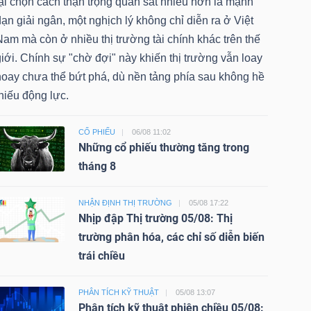
ại chọn cách thận trọng quan sát nhiều hơn là mạnh
ạn giải ngân, một nghịch lý không chỉ diễn ra ở Việt
am mà còn ở nhiều thị trường tài chính khác trên thế
iới. Chính sự "chờ đợi" này khiến thị trường vẫn loay
hoay chưa thể bứt phá, dù nền tảng phía sau không hề
hiếu động lực.
CỔ PHIẾU
06/08 11:02
Những cổ phiếu thường tăng trong
tháng 8
NHẬN ĐỊNH THỊ TRƯỜNG
05/08 17:22
Nhịp đập Thị trường 05/08: Thị
trường phân hóa, các chỉ số diễn biến
trái chiều
PHÂN TÍCH KỸ THUẬT
05/08 13:07
Phân tích kỹ thuật phiên chiều 05/08: