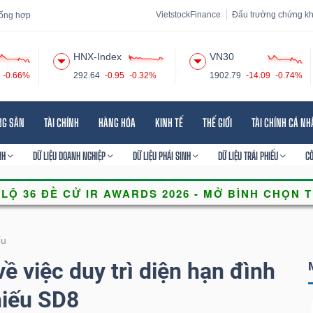
VietstockFinance
Đấu trường chứng k
 tổng hợp
HNX-Index
VN30
-0.66%
292.64
-0.95
-0.32%
1902.79
-14.09
-0.74%
 đạo
Tin tức
Báo cáo phân tích
Thuật ngữ
Dịch vụ
NG SẢN
TÀI CHÍNH
HÀNG HÓA
KINH TẾ
THẾ GIỚI
TÀI CHÍNH CÁ N
NH
DỮ LIỆU DOANH NGHIỆP
DỮ LIỆU PHÁI SINH
DỮ LIỆU TRÁI PHIẾU
C
ếu
ề việc duy trì diện hạn đình
hiếu SD8