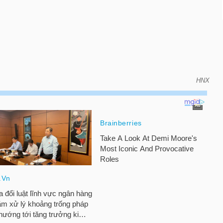
HNX
ì diện hạn đình chỉ dịch với cổ phiếu SD8