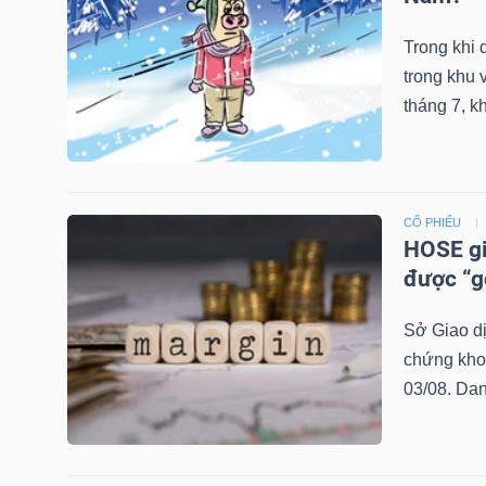
NGUYÊN
Trong khi 
VẬT
trong khu 
LIỆU
tháng 7, k
CÔNG
CỔ PHIẾU
NGHIỆP
HOSE gi
được “g
Sở Giao d
chứng khoá
TIÊU
03/08. Dan
DÙNG
KHÔNG
THIẾT