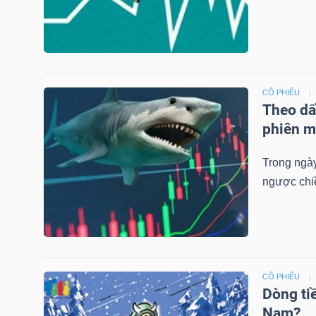
LIỆU
Ngành
(-)
CỔ PHIẾU
VS-
Theo dấ
SECTOR
phiên m
Trong ngày
ngược chi
NĂNG
LƯỢNG
CỔ PHIẾU
Dòng tiề
Nam?