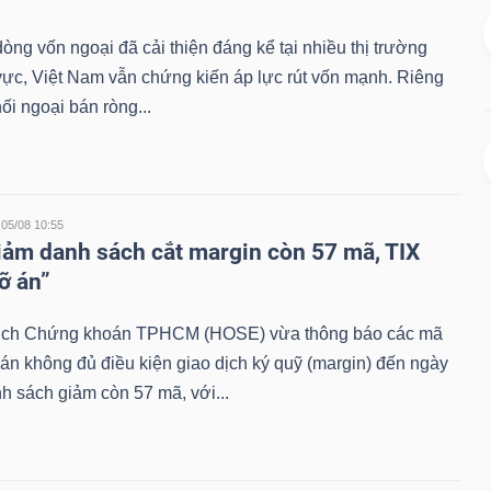
dòng vốn ngoại đã cải thiện đáng kể tại nhiều thị trường
vực, Việt Nam vẫn chứng kiến áp lực rút vốn mạnh. Riêng
hối ngoại bán ròng...
05/08 10:55
ảm danh sách cắt margin còn 57 mã, TIX
ỡ án”
ịch Chứng khoán TPHCM (HOSE) vừa thông báo các mã
n không đủ điều kiện giao dịch ký quỹ (margin) đến ngày
h sách giảm còn 57 mã, với...