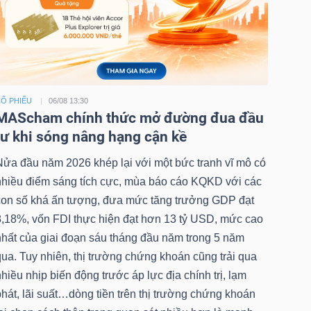
Ổ PHIẾU
06/08 13:30
MAScham chính thức mở đường đua đầu
tư khi sóng nâng hạng cận kề
Nửa đầu năm 2026 khép lại với một bức tranh vĩ mô có
nhiều điểm sáng tích cực, mùa báo cáo KQKD với các
con số khá ấn tượng, đưa mức tăng trưởng GDP đạt
8,18%, vốn FDI thực hiện đạt hơn 13 tỷ USD, mức cao
nhất của giai đoạn sáu tháng đầu năm trong 5 năm
ua. Tuy nhiên, thị trường chứng khoán cũng trải qua
hiều nhịp biến động trước áp lực địa chính trị, lạm
hát, lãi suất…dòng tiền trên thị trường chứng khoán