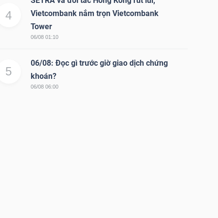
SETRA và đối tác Hồng Kông rút lui,
4
Vietcombank nắm trọn Vietcombank
Tower
06/08 01:10
06/08: Đọc gì trước giờ giao dịch chứng
5
khoán?
06/08 06:00