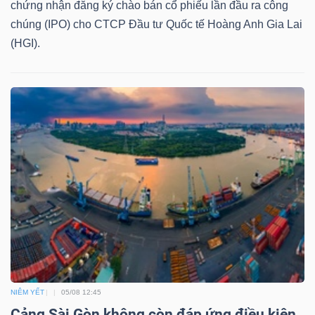
chứng nhận đăng ký chào bán cổ phiếu lần đầu ra công
NGUYÊN
chúng (IPO) cho CTCP Đầu tư Quốc tế Hoàng Anh Gia Lai
VẬT
(HGI).
LIỆU
CÔNG
NGHIỆP
TIÊU
DÙNG
KHÔNG
NIÊM YẾT
05/08 12:45
THIẾT
Cảng Sài Gòn không còn đáp ứng điều kiện