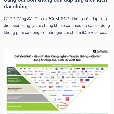
YẾU
đại chúng
CTCP Cảng Sài Gòn (UPCoM: SGP) không còn đáp ứng
điều kiện công ty đại chúng khi số cổ phiếu do các cổ đông
không phải cổ đông lớn nắm giữ chỉ chiếm 8.35% số cổ...
TIÊU
DÙNG
THIẾT
YẾU
CHĂM
SÓC
SỨC
KHỎE