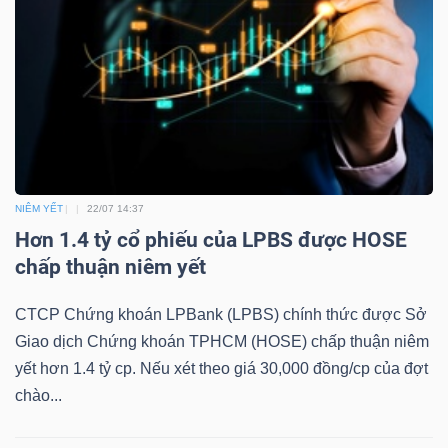
Mã
chứng
khoán
(-)
Tất cả
Cổ phiếu
Chỉ số
Chứng chỉ quỹ
Chứng 
Lãnh
NIÊM YẾT
22/07 14:37
đạo
Hơn 1.4 tỷ cổ phiếu của LPBS được HOSE
(-)
chấp thuận niêm yết
Tất cả
Người nội bộ
Người liên quan
Cổ đông lớn
CTCP Chứng khoán LPBank (LPBS) chính thức được Sở
Giao dịch Chứng khoán TPHCM (HOSE) chấp thuận niêm
Tin
yết hơn 1.4 tỷ cp. Nếu xét theo giá 30,000 đồng/cp của đợt
tức
chào...
(-)