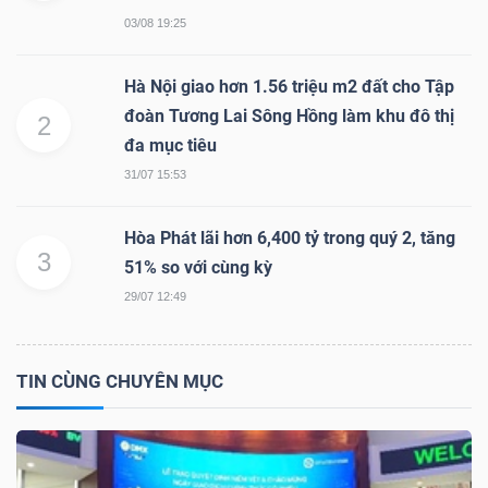
03/08 19:25
NGÀNH
Hà Nội giao hơn 1.56 triệu m2 đất cho Tập
đoàn Tương Lai Sông Hồng làm khu đô thị
2
đa mục tiêu
31/07 15:53
DOANH
NGHIỆP
Hòa Phát lãi hơn 6,400 tỷ trong quý 2, tăng
3
51% so với cùng kỳ
29/07 12:49
CỔ
PHIẾU
TIN CÙNG CHUYÊN MỤC
PHÁI
SINH