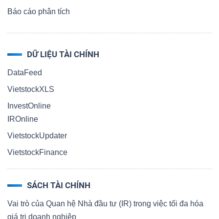
Báo cáo phân tích
DỮ LIỆU TÀI CHÍNH
DataFeed
VietstockXLS
InvestOnline
IROnline
VietstockUpdater
VietstockFinance
SÁCH TÀI CHÍNH
Vai trò của Quan hệ Nhà đầu tư (IR) trong việc tối đa hóa
giá trị doanh nghiệp