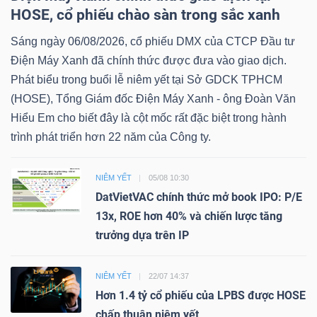
HOSE, cổ phiếu chào sàn trong sắc xanh
Sáng ngày 06/08/2026, cổ phiếu DMX của CTCP Đầu tư
Điện Máy Xanh đã chính thức được đưa vào giao dịch.
Phát biểu trong buổi lễ niêm yết tại Sở GDCK TPHCM
(HOSE), Tổng Giám đốc Điện Máy Xanh - ông Đoàn Văn
Hiểu Em cho biết đây là cột mốc rất đặc biệt trong hành
trình phát triển hơn 22 năm của Công ty.
NIÊM YẾT
05/08 10:30
DatVietVAC chính thức mở book IPO: P/E
13x, ROE hơn 40% và chiến lược tăng
trưởng dựa trên IP
NIÊM YẾT
22/07 14:37
Hơn 1.4 tỷ cổ phiếu của LPBS được HOSE
chấp thuận niêm yết