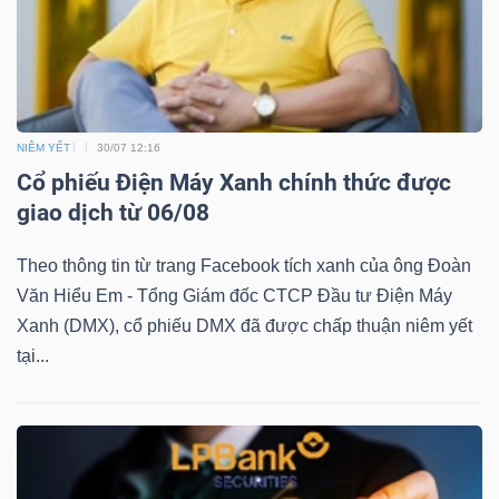
DỊCH
VỤ
TRUYỀN
THÔNG
NIÊM YẾT
30/07 12:16
Cổ phiếu Điện Máy Xanh chính thức được
giao dịch từ 06/08
TIỆN
Theo thông tin từ trang Facebook tích xanh của ông Đoàn
ÍCH
Văn Hiểu Em - Tổng Giám đốc CTCP Đầu tư Điện Máy
Xanh (DMX), cổ phiếu DMX đã được chấp thuận niêm yết
tại...
BẤT
ĐỘNG
SẢN