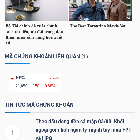
TÀI
CHÍNH
CÁ
NHÂN
MÃ CHỨNG KHOÁN LIÊN QUAN (1)
PHÂN
HPG
TÍCH
21,850
-150
-0.68%
VIETSTOCKFINANCE
TIN TỨC MÃ CHỨNG KHOÁN
Theo dấu dòng tiền cá mập 03/08: Khối
VĨ
ngoại gom hơn ngàn tỷ, mạnh tay mua FPT
1
MÔ
và HPG