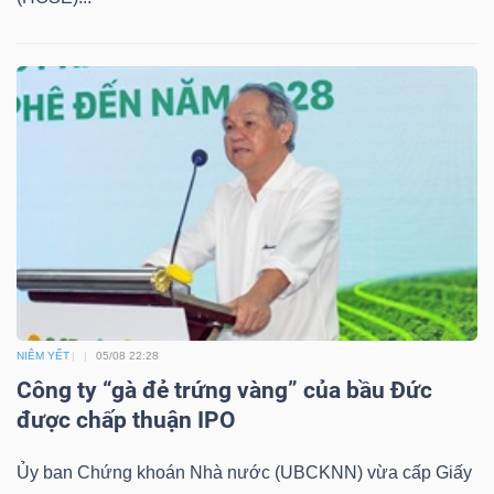
LIỆU
Ngành
(-)
VS-
SECTOR
NĂNG
NIÊM YẾT
05/08 22:28
LƯỢNG
Công ty “gà đẻ trứng vàng” của bầu Đức
được chấp thuận IPO
Ủy ban Chứng khoán Nhà nước (UBCKNN) vừa cấp Giấy