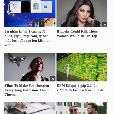
HÀNG
HÓA
KINH
TẾ
THẾ
GIỚI
ĐÔNG
DƯƠNG