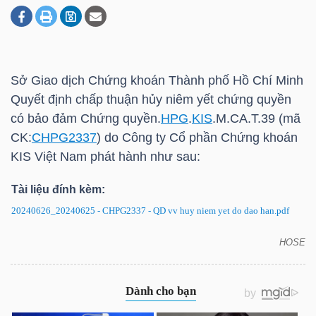
DOANH
NGHIỆP
Sở Giao dịch Chứng khoán Thành phố Hồ Chí Minh
Quyết định chấp thuận hủy niêm yết chứng quyền
có bảo đảm Chứng quyền.
HPG
.
KIS
.M.CA.T.39 (mã
BẤT
CK:
CHPG2337
) do Công ty Cổ phần Chứng khoán
ĐỘNG
KIS
Việt Nam phát hành như sau:
SẢN
Tài liệu đính kèm:
20240626_20240625 - CHPG2337 - QD vv huy niem yet do dao han.pdf
TÀI
HOSE
CHPG2337: Quyết định hủy niêm yết chứng quyền
CHÍNH
có bảo đảm