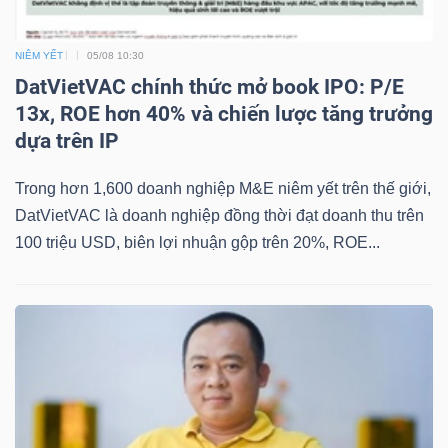
NIÊM YẾT
05/08 10:30
DatVietVAC chính thức mở book IPO: P/E
TÀI
13x, ROE hơn 40% và chiến lược tăng trưởng
CHÍNH
dựa trên IP
Trong hơn 1,600 doanh nghiệp M&E niêm yết trên thế giới,
DatVietVAC là doanh nghiệp đồng thời đạt doanh thu trên
100 triệu USD, biên lợi nhuận gộp trên 20%, ROE...
CÔNG
NGHỆ
THÔNG
TIN