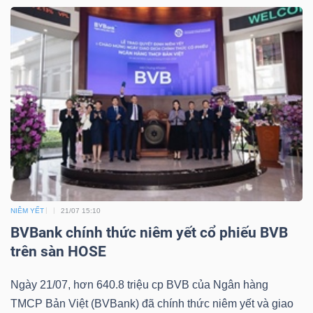
Bài
viết
của
tác
giả
(-)
Báo
cáo
phân
NIÊM YẾT
21/07 15:10
tích
BVBank chính thức niêm yết cổ phiếu BVB
(-)
trên sàn HOSE
Ngày 21/07, hơn 640.8 triệu cp BVB của Ngân hàng
Thuật
TMCP Bản Việt (BVBank) đã chính thức niêm yết và giao