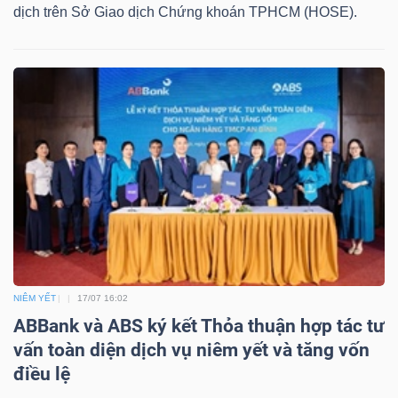
ngữ
dịch trên Sở Giao dịch Chứng khoán TPHCM (HOSE).
(-)
Dịch
vụ
(-)
Đào
tạo
NIÊM YẾT
17/07 16:02
ABBank và ABS ký kết Thỏa thuận hợp tác tư
Sách
vấn toàn diện dịch vụ niêm yết và tăng vốn
tài
điều lệ
chính