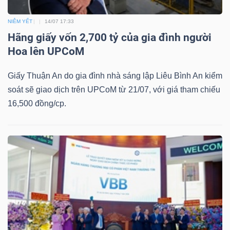
NIÊM YẾT
14/07 17:33
Hãng giấy vốn 2,700 tỷ của gia đình người
Dữ
Hoa lên UPCoM
liệu
tài
Giấy Thuận An do gia đình nhà sáng lập Liêu Bình An kiểm
soát sẽ giao dịch trên UPCoM từ 21/07, với giá tham chiếu
chính
16,500 đồng/cp.