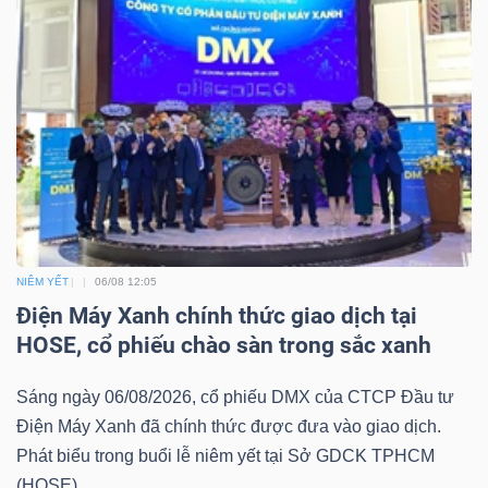
TRÁI
PHIẾU
CÔNG
CỤ
ĐẦU
NIÊM YẾT
06/08 12:05
TƯ
Điện Máy Xanh chính thức giao dịch tại
HOSE, cổ phiếu chào sàn trong sắc xanh
Sáng ngày 06/08/2026, cổ phiếu DMX của CTCP Đầu tư
TRUY
Điện Máy Xanh đã chính thức được đưa vào giao dịch.
XUẤT
Phát biểu trong buổi lễ niêm yết tại Sở GDCK TPHCM
DỮ
(HOSE)...