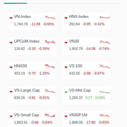
VN-Index
HNX-Index
1,764.78
-11.68
-0.66%
292.64
-0.95
-0.32%
UPCoM-Index
VN30
126.82
-0.33
-0.26%
1,902.79
-14.09
-0.74%
HNX30
VS 100
453.19
-5.75
-1.25%
442.05
-2.98
-0.67%
VS-Large Cap
VS-Mid Cap
639.26
-3.91
-0.61%
1,265.37
0.37
0.03%
VS-Small Cap
VN30F1M
1,883.61
-0.80
-0.04%
1,896.00
-17.80
-0.93%