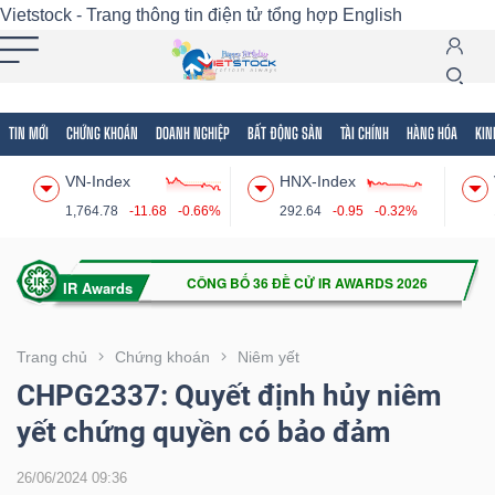
Vietstock - Trang thông tin điện tử tổng hợp
English
TIN MỚI
CHỨNG KHOÁN
DOANH NGHIỆP
BẤT ĐỘNG SẢN
TÀI CHÍNH
HÀNG HÓA
KIN
Tất cả
Tính năng
Ngành
Mã chứng khoán
Lãnh
VN-Index
HNX-Index
Tính
1,764.78
-11.68
-0.66%
292.64
-0.95
-0.32%
năng
(-)
VIETSTOCK
Trang chủ
Chứng khoán
Niêm yết
CHPG2337: Quyết định hủy niêm
yết chứng quyền có bảo đảm
CHỨNG
KHOÁN
26/06/2024 09:36