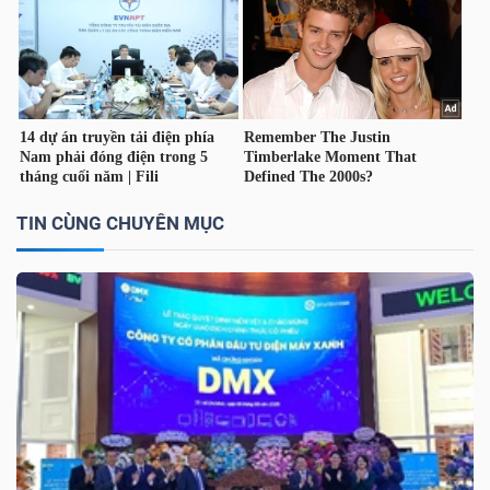
TÀI
CHÍNH
CÁ
NHÂN
TIN CÙNG CHUYÊN MỤC
PHÂN
TÍCH
VIETSTOCKFINANCE
VĨ
MÔ