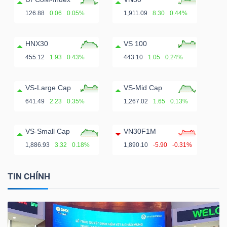
126.88
0.06
0.05%
1,911.09
8.30
0.44%
HNX30
VS 100
455.12
1.93
0.43%
443.10
1.05
0.24%
VS-Large Cap
VS-Mid Cap
641.49
2.23
0.35%
1,267.02
1.65
0.13%
VS-Small Cap
VN30F1M
1,886.93
3.32
0.18%
1,890.10
-5.90
-0.31%
TIN CHÍNH