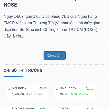
HOSE
Ngày 14/07, gần 1.08 tỷ cổ phiếu VBB của Ngân hàng
Dữ
TMCP Việt Nam Thương Tín (Vietbank) chính thức giao
liệu
dịch trên Sở Giao dịch Chứng khoán TP.HCM (HOSE).
tài
Đây là cột...
chính
Xem thêm
CHỈ SỐ THỊ TRƯỜNG
VN-Index
HNX-Index
1,768.06
3.28
0.19%
293.44
0.80
0.27%
UPCoM-Index
VN30