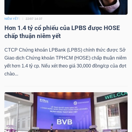
DỊCH
VỤ
TRUYỀN
NIÊM YẾT
22/07 14:37
THÔNG
Hơn 1.4 tỷ cổ phiếu của LPBS được HOSE
chấp thuận niêm yết
CTCP Chứng khoán LPBank (LPBS) chính thức được Sở
Giao dịch Chứng khoán TPHCM (HOSE) chấp thuận niêm
TIỆN
yết hơn 1.4 tỷ cp. Nếu xét theo giá 30,000 đồng/cp của đợt
ÍCH
chào...
BẤT
ĐỘNG
SẢN