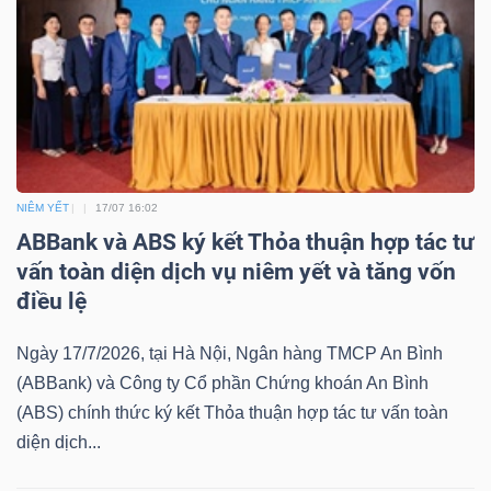
Bài
viết
của
tác
giả
(-)
NIÊM YẾT
17/07 16:02
ABBank và ABS ký kết Thỏa thuận hợp tác tư
Báo
vấn toàn diện dịch vụ niêm yết và tăng vốn
cáo
điều lệ
phân
Ngày 17/7/2026, tại Hà Nội, Ngân hàng TMCP An Bình
tích
(ABBank) và Công ty Cổ phần Chứng khoán An Bình
(-)
(ABS) chính thức ký kết Thỏa thuận hợp tác tư vấn toàn
diện dịch...
Thuật