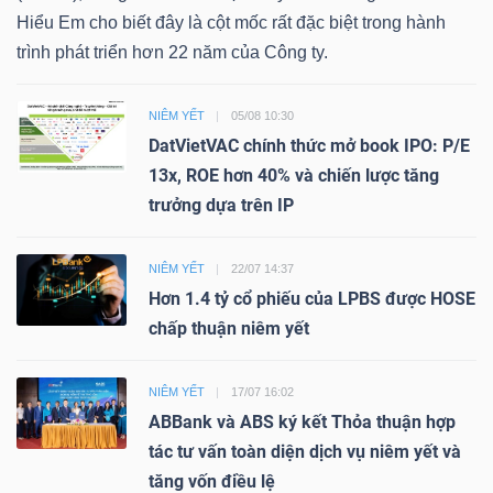
Hiểu Em cho biết đây là cột mốc rất đặc biệt trong hành
trình phát triển hơn 22 năm của Công ty.
NIÊM YẾT
05/08 10:30
DatVietVAC chính thức mở book IPO: P/E
13x, ROE hơn 40% và chiến lược tăng
trưởng dựa trên IP
NIÊM YẾT
22/07 14:37
Hơn 1.4 tỷ cổ phiếu của LPBS được HOSE
chấp thuận niêm yết
NIÊM YẾT
17/07 16:02
ABBank và ABS ký kết Thỏa thuận hợp
tác tư vấn toàn diện dịch vụ niêm yết và
tăng vốn điều lệ