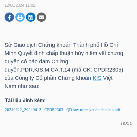
12/06/2024 11:02
DOANH
NGHIỆP
Sở Giao dịch Chứng khoán Thành phố Hồ Chí
Minh Quyết định chấp thuận hủy niêm yết chứng
BẤT
quyền có bảo đảm
Chứng
ĐỘNG
quyền.PDR.KIS.M.CA.T.14 (mã CK: CPDR2305)
SẢN
của Công ty Cổ phần Chứng khoán
KIS
Việt
Nam như sau:
Tài liệu đính kèm:
TÀI
20240612_20240612 - CPDR2305 - QD huy niem yet do dao han.pdf
CHÍNH
HOSE
CPDR2305: Quyết định chấp thuận hủy niêm yết