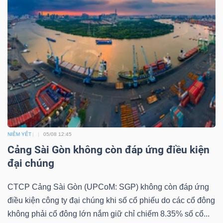
LIỆU
Ngành
(-)
VS-
SECTOR
NIÊM YẾT
05/08 12:45
Cảng Sài Gòn không còn đáp ứng điều kiện
NĂNG
đại chúng
LƯỢNG
CTCP Cảng Sài Gòn (UPCoM: SGP) không còn đáp ứng
điều kiện công ty đại chúng khi số cổ phiếu do các cổ đông
không phải cổ đông lớn nắm giữ chỉ chiếm 8.35% số cổ...