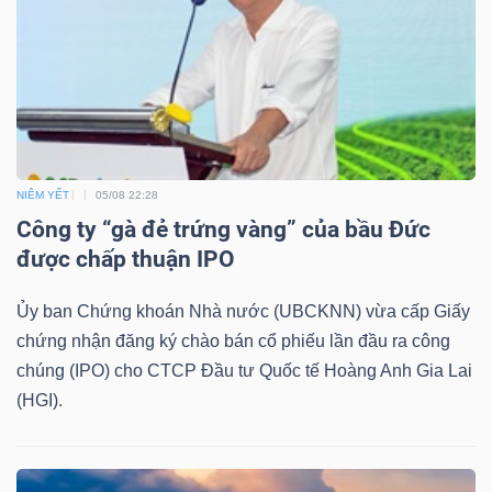
TRÁI
PHIẾU
NIÊM YẾT
05/08 22:28
CÔNG
Công ty “gà đẻ trứng vàng” của bầu Đức
CỤ
được chấp thuận IPO
ĐẦU
Ủy ban Chứng khoán Nhà nước (UBCKNN) vừa cấp Giấy
TƯ
chứng nhận đăng ký chào bán cổ phiếu lần đầu ra công
chúng (IPO) cho CTCP Đầu tư Quốc tế Hoàng Anh Gia Lai
(HGI).
TRUY
XUẤT
DỮ