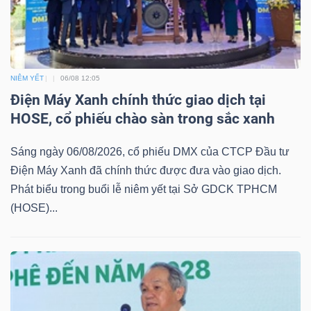
NGÀNH
NIÊM YẾT
06/08 12:05
Điện Máy Xanh chính thức giao dịch tại
DOANH
HOSE, cổ phiếu chào sàn trong sắc xanh
NGHIỆP
Sáng ngày 06/08/2026, cổ phiếu DMX của CTCP Đầu tư
Điện Máy Xanh đã chính thức được đưa vào giao dịch.
Phát biểu trong buổi lễ niêm yết tại Sở GDCK TPHCM
CỔ
(HOSE)...
PHIẾU
PHÁI
SINH