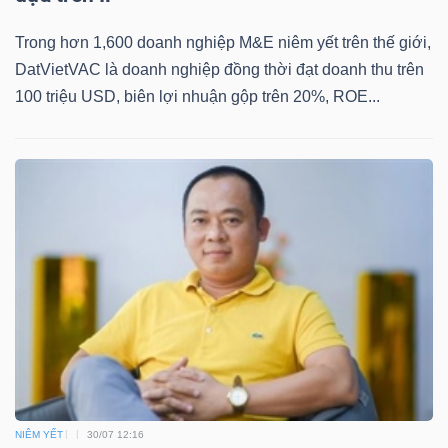
YẾU
Trong hơn 1,600 doanh nghiệp M&E niêm yết trên thế giới,
DatVietVAC là doanh nghiệp đồng thời đạt doanh thu trên
100 triệu USD, biên lợi nhuận gộp trên 20%, ROE...
TIÊU
DÙNG
THIẾT
YẾU
CHĂM
SÓC
SỨC
KHỎE
NIÊM YẾT
30/07 12:16