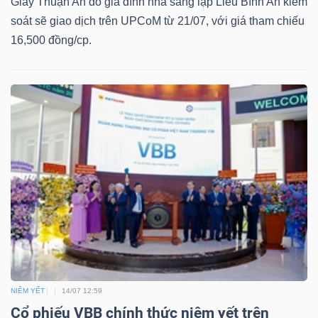
Giấy Thuận An do gia đình nhà sáng lập Liêu Bình An kiểm
soát sẽ giao dịch trên UPCoM từ 21/07, với giá tham chiếu
16,500 đồng/cp.
Công
cụ
đầu
tư
Truyền
thông
tài
NIÊM YẾT
14/07 12:59
chính
Cổ phiếu VBB chính thức niêm yết trên