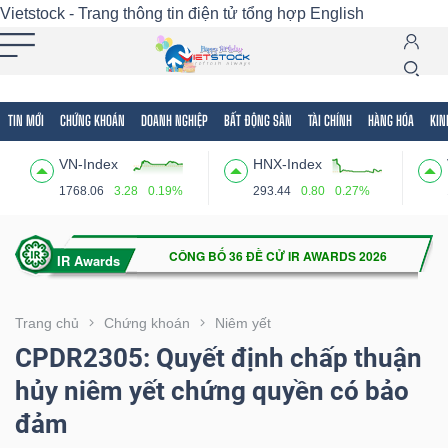
Vietstock - Trang thông tin điện tử tổng hợp
English
TIN MỚI
CHỨNG KHOÁN
DOANH NGHIỆP
BẤT ĐỘNG SẢN
TÀI CHÍNH
HÀNG HÓA
KIN
Tất cả
Tính năng
Ngành
Mã chứng khoán
Lãnh
VN-Index
HNX-Index
Tính
1768.06
3.28
0.19%
293.44
0.80
0.27%
năng
(-)
VIETSTOCK
Trang chủ
Chứng khoán
Niêm yết
CPDR2305: Quyết định chấp thuận
hủy niêm yết chứng quyền có bảo
CHỨNG
đảm
KHOÁN