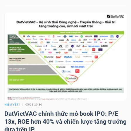
NGUYÊN
VẬT
LIỆU
CÔNG
NGHIỆP
TIÊU
NIÊM YẾT
05/08 10:30
DÙNG
DatVietVAC chính thức mở book IPO: P/E
KHÔNG
13x, ROE hơn 40% và chiến lược tăng trưởng
THIẾT
dựa trên IP