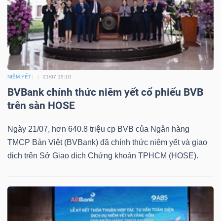
Mã
chứng
khoán
(-)
Tất cả
Cổ phiếu
Chỉ số
Chứng chỉ quỹ
Chứng 
NIÊM YẾT
21/07 15:10
BVBank chính thức niêm yết cổ phiếu BVB
Lãnh
trên sàn HOSE
đạo
Ngày 21/07, hơn 640.8 triệu cp BVB của Ngân hàng
(-)
TMCP Bản Việt (BVBank) đã chính thức niêm yết và giao
Tất cả
Người nội bộ
Người liên quan
Cổ đông lớn
dịch trên Sở Giao dịch Chứng khoán TPHCM (HOSE).
Tin
tức
(-)