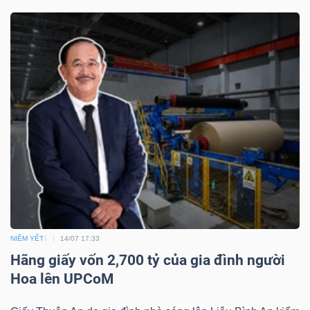
ngữ
(-)
Dịch
vụ
(-)
Đào
tạo
NIÊM YẾT
14/07 17:33
Hãng giấy vốn 2,700 tỷ của gia đình người
Sách
Hoa lên UPCoM
tài
chính