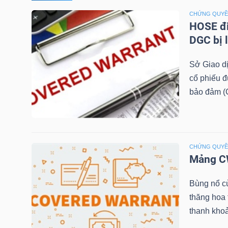
CHỨNG QUY
TÀI
HOSE đi
CHÍNH
DGC bị 
CÁ
Sở Giao d
NHÂN
cổ phiếu 
bảo đảm (C
PHÂN
TÍCH
VIETSTOCKFINANCE
CHỨNG QUY
Mảng CW
Bùng nổ c
thăng hoa
VĨ
thanh khoả
MÔ