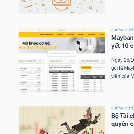
NGÀNH
CHỨNG QUY
Maybank
yết 10 
DOANH
NGHIỆP
Ngày 25/1
gọi là May
viên của M
CỔ
PHIẾU
CHỨNG QUY
Bộ Tài 
PHÁI
quyền 
SINH