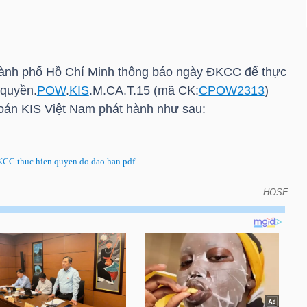
ành phố Hồ Chí Minh thông báo ngày ĐKCC để thực
 quyền.
POW
.
KIS
.M.CA.T.15 (mã CK:
CPOW2313
)
hoán
KIS
Việt Nam phát hành như sau:
C thuc hien quyen do dao han.pdf
HOSE
KCC để thực hiện quyền do đáo hạn