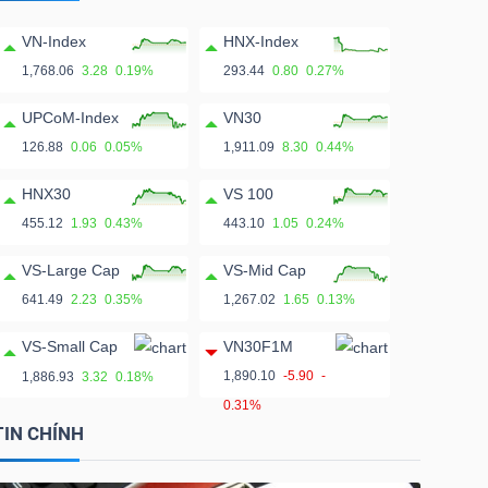
VN-Index
HNX-Index
1,768.06
3.28
0.19%
293.44
0.80
0.27%
UPCoM-Index
VN30
126.88
0.06
0.05%
1,911.09
8.30
0.44%
HNX30
VS 100
455.12
1.93
0.43%
443.10
1.05
0.24%
VS-Large Cap
VS-Mid Cap
641.49
2.23
0.35%
1,267.02
1.65
0.13%
VS-Small Cap
VN30F1M
1,890.10
-5.90
-
1,886.93
3.32
0.18%
0.31%
TIN CHÍNH