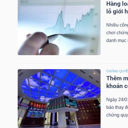
Hàng lo
LIỆU
lỗ giới 
Ngành
Nhiều công
(-)
chơi chứn
danh mục 
VS-
SECTOR
CHỨNG QUY
Thêm mộ
khoán c
NĂNG
LƯỢNG
Ngày 24/0
báo thay đ
chứng quy