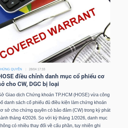
CHỨNG QUYỀN
28/04 17:33
HOSE điều chỉnh danh mục cổ phiếu cơ
sở cho CW, DGC bị loại
Sở Giao dịch Chứng khoán TP.HCM (HOSE) vừa công
bố danh sách cổ phiếu đủ điều kiện làm chứng khoán
cơ sở cho chứng quyền có bảo đảm (CW) trong kỳ phát
hành tháng 4/2026. So với kỳ tháng 1/2026, danh mục
hông có nhiều thay đổi về cấu phần, tuy nhiên ghi