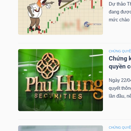
Dự thảo T
đang được 
mức chào b
TRÁI
PHIẾU
CHỨNG QUY
Chứng k
CÔNG
quyền 
CỤ
ĐẦU
Ngày 22/0
TƯ
quyết thô
lần đầu, n
TRUY
XUẤT
DỮ
CHỨNG QUY