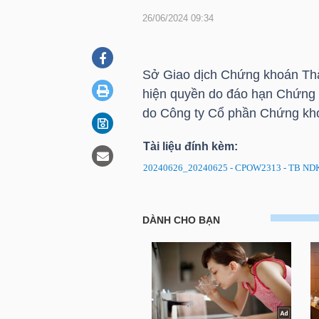
26/06/2024 09:34
DOANH
NGHIỆP
Sở Giao dịch Chứng khoán Th
hiện quyền do đáo hạn Chứng
do Công ty Cổ phần Chứng k
BẤT
Tài liệu đính kèm:
ĐỘNG
20240626_20240625 - CPOW2313 - TB NDKC
SẢN
CPOW2313: Thông báo ngày Đ
TÀI
CHÍNH