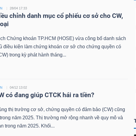
ỀN
28/04 17:33
ều chỉnh danh mục cổ phiếu cơ sở cho CW,
loại
ịch Chứng khoán TP.HCM (HOSE) vừa công bố danh sách
đủ điều kiện làm chứng khoán cơ sở cho chứng quyền có
W) trong kỳ phát hành tháng...
ỀN
04/12 13:02
 có đang giúp CTCK hái ra tiền?
ùng thị trường cơ sở, chứng quyền có đảm bảo (CW) cũng
 trong năm 2025. Thị trường mở rộng nhanh về quy mô và
n trong năm 2025. Khối...