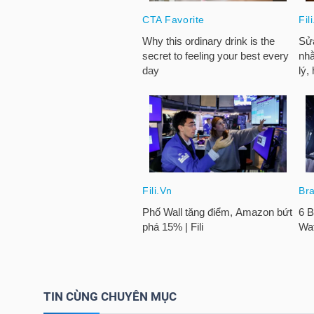
HÀNG
HÓA
KINH
TẾ
THẾ
GIỚI
ĐÔNG
DƯƠNG
TIN CÙNG CHUYÊN MỤC