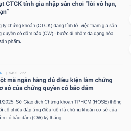
ạt CTCK tính gia nhập sân chơi “lời vô hạn,
hạn”
 ty chứng khoán (CTCK) đang tính tới việc tham gia sân
g quyền có đảm bảo (CW) - bước đi nhằm đa dạng hóa
sản phẩm.
ỀN
03/02 12:52
t mã ngân hàng đủ điều kiện làm chứng
ơ sở của chứng quyền có bảo đảm
1/2025, Sở Giao dịch Chứng khoán TPHCM (HOSE) thông
ổi cổ phiếu đáp ứng điều kiện là chứng khoán cơ sở của
ền có bảo đảm (CW) kỳ tháng...