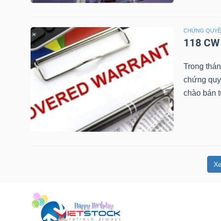
NGUYÊN
VẬT
CHỨNG QUY
LIỆU
118 CW 
Trong thá
chứng quy
chào bán 
CÔNG
NGHIỆP
X
TIÊU
DÙNG
KHÔNG
THIẾT