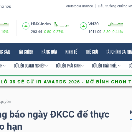
VietstockFinance
Đấu trường chứng k
tổng hợp
HNX-Index
VN30
0.19%
293.44
0.80
0.27%
1911.09
8.30
0.44%
 đạo
Tin tức
Báo cáo phân tích
Thuật ngữ
Dịch vụ
NG SẢN
TÀI CHÍNH
HÀNG HÓA
KINH TẾ
THẾ GIỚI
TÀI CHÍNH CÁ N
NH
DỮ LIỆU DOANH NGHIỆP
DỮ LIỆU PHÁI SINH
DỮ LIỆU TRÁI PHIẾU
C
quyền
g báo ngày ĐKCC để thực
o hạn