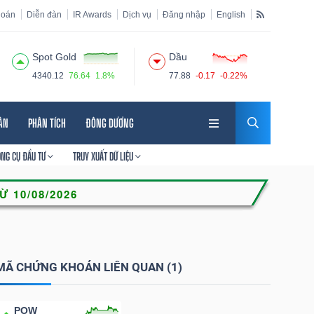
hoán
Diễn đàn
IR Awards
Dịch vụ
Đăng nhập
English
Spot Gold
Dầu
4340.12
76.64
1.8%
77.88
-0.17
-0.22%
HÂN
PHÂN TÍCH
ĐÔNG DƯƠNG
ÔNG CỤ ĐẦU TƯ
TRUY XUẤT DỮ LIỆU
MÃ CHỨNG KHOÁN LIÊN QUAN (1)
POW