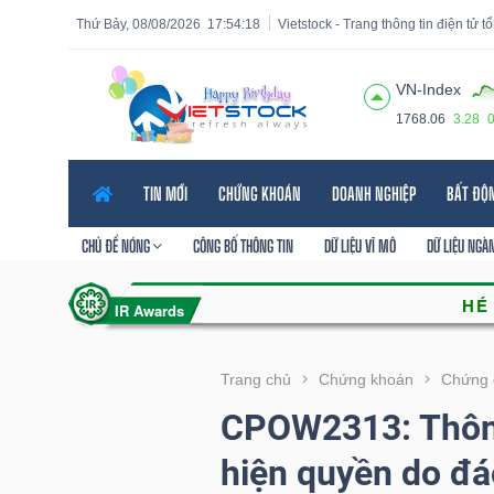
Thứ Bảy, 08/08/2026
17:54:19
Vietstock - Trang thông tin điện tử 
VN-Index
1768.06
3.28
Tất cả
Tính năng
Ngành
Mã chứng khoán
Lãnh
TIN MỚI
CHỨNG KHOÁN
DOANH NGHIỆP
BẤT ĐỘ
Tính
năng
CHỦ ĐỀ NÓNG
CÔNG BỐ THÔNG TIN
DỮ LIỆU VĨ MÔ
DỮ LIỆU NGÀ
(-)
VIETSTOCK
Trang chủ
Chứng khoán
Chứng 
CPOW2313: Thôn
CHỨNG
hiện quyền do đá
KHOÁN