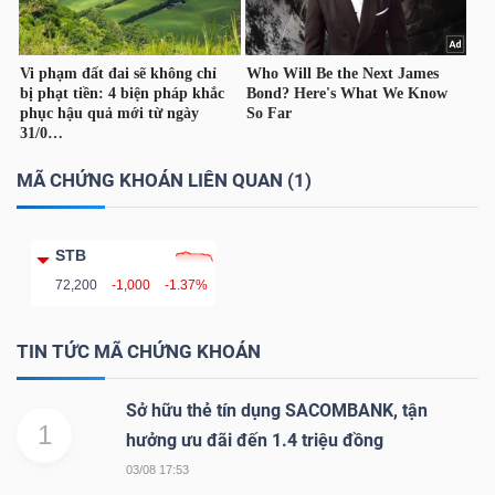
TÀI
CHÍNH
CÁ
NHÂN
MÃ CHỨNG KHOÁN LIÊN QUAN (1)
PHÂN
STB
TÍCH
72,200
-1,000
-1.37%
VIETSTOCKFINANCE
TIN TỨC MÃ CHỨNG KHOÁN
Sở hữu thẻ tín dụng SACOMBANK, tận
1
hưởng ưu đãi đến 1.4 triệu đồng
VĨ
MÔ
03/08 17:53