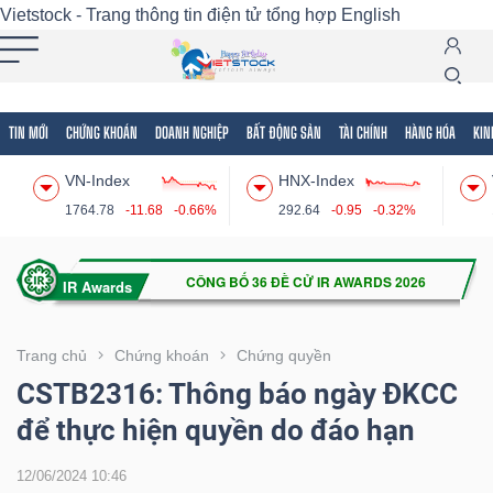
Vietstock - Trang thông tin điện tử tổng hợp
English
TIN MỚI
CHỨNG KHOÁN
DOANH NGHIỆP
BẤT ĐỘNG SẢN
TÀI CHÍNH
HÀNG HÓA
KIN
Tất cả
Tính năng
Ngành
Mã chứng khoán
Lãnh
VN-Index
HNX-Index
Tính
1764.78
-11.68
-0.66%
292.64
-0.95
-0.32%
năng
(-)
VIETSTOCK
Trang chủ
Chứng khoán
Chứng quyền
CSTB2316: Thông báo ngày ĐKCC
để thực hiện quyền do đáo hạn
CHỨNG
KHOÁN
12/06/2024 10:46