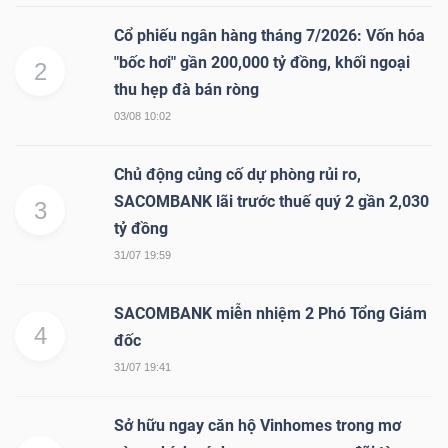
Cổ phiếu ngân hàng tháng 7/2026: Vốn hóa
"bốc hơi" gần 200,000 tỷ đồng, khối ngoại
2
NGÀNH
thu hẹp đà bán ròng
03/08 10:02
DOANH
Chủ động củng cố dự phòng rủi ro,
NGHIỆP
SACOMBANK lãi trước thuế quý 2 gần 2,030
3
tỷ đồng
31/07 19:59
CỔ
SACOMBANK miễn nhiệm 2 Phó Tổng Giám
PHIẾU
4
đốc
31/07 19:41
PHÁI
Sở hữu ngay căn hộ Vinhomes trong mơ
SINH