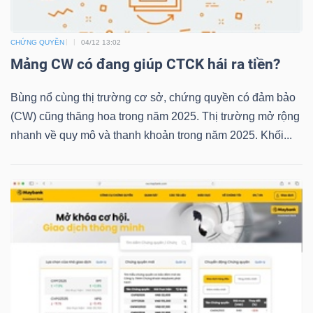
NGUYÊN
VẬT
CHỨNG QUYỀN
04/12 13:02
LIỆU
Mảng CW có đang giúp CTCK hái ra tiền?
Bùng nổ cùng thị trường cơ sở, chứng quyền có đảm bảo
(CW) cũng thăng hoa trong năm 2025. Thị trường mở rộng
nhanh về quy mô và thanh khoản trong năm 2025. Khối...
CÔNG
NGHIỆP
TIÊU
DÙNG
KHÔNG
THIẾT