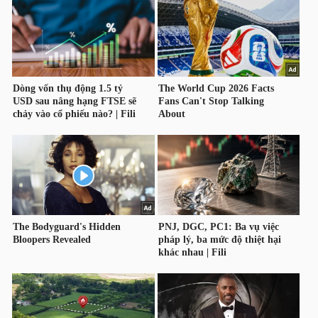
HÀNG
HÓA
KINH
TẾ
THẾ
GIỚI
ĐÔNG
DƯƠNG