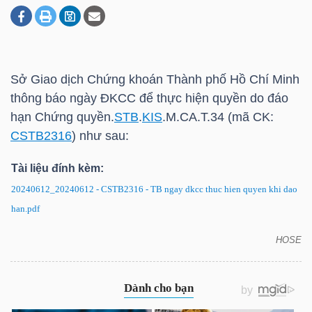
DOANH
NGHIỆP
Sở Giao dịch Chứng khoán Thành phố Hồ Chí Minh
thông báo ngày ĐKCC để thực hiện quyền do đáo
hạn Chứng quyền.
STB
.
KIS
.M.CA.T.34 (mã CK:
BẤT
CSTB2316
) như sau:
ĐỘNG
Tài liệu đính kèm:
SẢN
20240612_20240612 - CSTB2316 - TB ngay dkcc thuc hien quyen khi dao
han.pdf
TÀI
HOSE
CSTB2316: Thông báo ngày ĐKCC để thực hiện
CHÍNH
quyền do đáo hạn