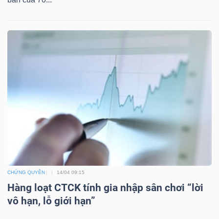
Mã
chứng
khoán
(-)
Tất cả
Cổ phiếu
Chỉ số
Chứng chỉ quỹ
Chứng 
Lãnh
đạo
(-)
Tất cả
Người nội bộ
Người liên quan
Cổ đông lớn
CHỨNG QUYỀN
14/04 09:15
Tin
Hàng loạt CTCK tính gia nhập sân chơi “lời
tức
vô hạn, lỗ giới hạn”
(-)