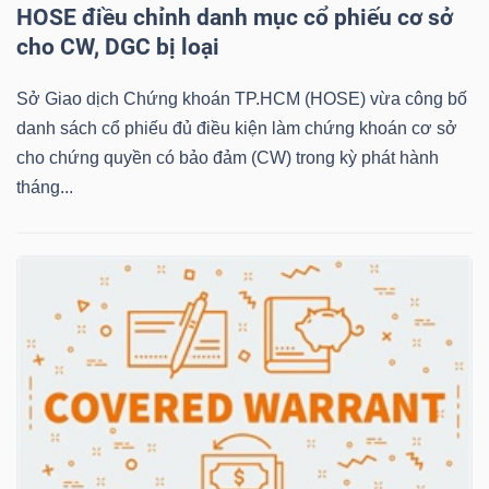
HOSE điều chỉnh danh mục cổ phiếu cơ sở
LIỆU
cho CW, DGC bị loại
Ngành
Sở Giao dịch Chứng khoán TP.HCM (HOSE) vừa công bố
(-)
danh sách cổ phiếu đủ điều kiện làm chứng khoán cơ sở
VS-
cho chứng quyền có bảo đảm (CW) trong kỳ phát hành
SECTOR
tháng...
NĂNG
LƯỢNG