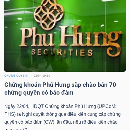
DỊCH
VỤ
TRUYỀN
THÔNG
TIỆN
ÍCH
CHỨNG QUYỀN
22/04 19:39
Chứng khoán Phú Hưng sắp chào bán 70
chứng quyền có bảo đảm
BẤT
Ngày 22/04, HĐQT Chứng khoán Phú Hưng (UPCoM:
ĐỘNG
PHS) ra Nghị quyết thông qua điều kiện cung cấp chứng
SẢN
quyền có bảo đảm (CW) lần đầu, nêu rõ điều kiện chào
bán của 70...