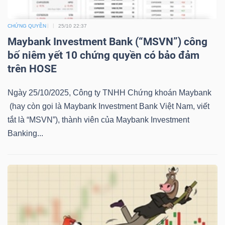
YẾU
CHỨNG QUYỀN
25/10 22:37
Maybank Investment Bank (“MSVN”) công
bố niêm yết 10 chứng quyền có bảo đảm
TIÊU
trên HOSE
DÙNG
Ngày 25/10/2025, Công ty TNHH Chứng khoán Maybank
THIẾT
(hay còn gọi là Maybank Investment Bank Việt Nam, viết
YẾU
tắt là “MSVN”), thành viên của Maybank Investment
Banking...
CHĂM
SÓC
SỨC
KHỎE