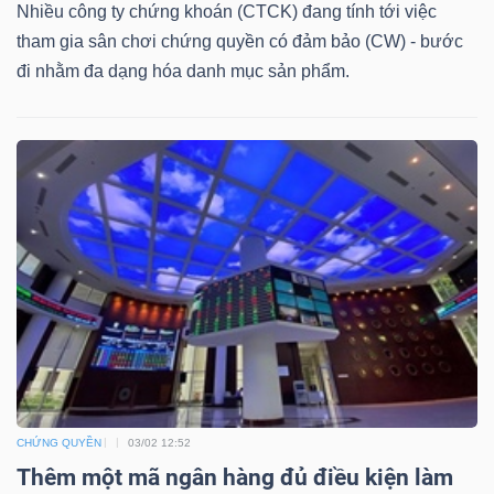
Nhiều công ty chứng khoán (CTCK) đang tính tới việc
tham gia sân chơi chứng quyền có đảm bảo (CW) - bước
Bài
đi nhằm đa dạng hóa danh mục sản phẩm.
viết
của
tác
giả
(-)
Báo
cáo
phân
tích
(-)
CHỨNG QUYỀN
03/02 12:52
Thuật
Thêm một mã ngân hàng đủ điều kiện làm