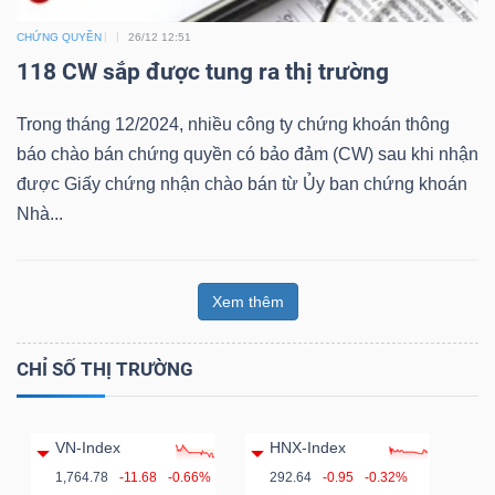
CHỨNG QUYỀN
26/12 12:51
118 CW sắp được tung ra thị trường
Trong tháng 12/2024, nhiều công ty chứng khoán thông
Công
báo chào bán chứng quyền có bảo đảm (CW) sau khi nhận
cụ
được Giấy chứng nhận chào bán từ Ủy ban chứng khoán
đầu
Nhà...
tư
Xem thêm
Truyền
CHỈ SỐ THỊ TRƯỜNG
thông
tài
VN-Index
HNX-Index
chính
1,764.78
-11.68
-0.66%
292.64
-0.95
-0.32%