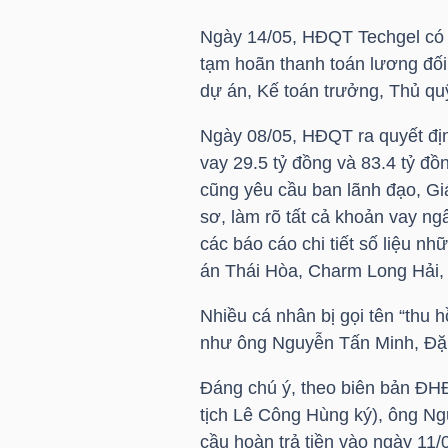
NGUYÊN
Ngày 14/05, HĐQT Techgel có 
VẬT
tạm hoãn thanh toán lương đối
LIỆU
dự án, Kế toán trưởng, Thủ qu
Ngày 08/05, HĐQT ra quyết địn
vay 29.5 tỷ đồng và 83.4 tỷ 
cũng yêu cầu ban lãnh đạo, Giá
CÔNG
sơ, làm rõ tất cả khoản vay ng
NGHIỆP
các báo cáo chi tiết số liệu n
án Thái Hòa, Charm Long Hải,
Nhiều cá nhân bị gọi tên “thu 
như ông Nguyễn Tấn Minh, Đ
TIÊU
DÙNG
Đáng chú ý, theo biên bản ĐHĐ
KHÔNG
tịch Lê Công Hùng ký), ông Ng
THIẾT
cầu hoàn trả tiền vào ngày 11/