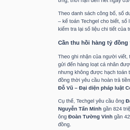
ứng, thời hạn đến hết ngày 03/
Theo danh sách công bố, số dư 
TÀI
– kế toán Techgel cho biết, s
CHÍNH
kiểm tra lại số liệu chi tiết của
CÁ
NHÂN
Cần thu hồi hàng tỷ đồng
Theo ghi nhận của người viết, 
gửi đến hàng loạt cá nhân đượ
PHÂN
nhưng không được hạch toán tr
TÍCH
đồng thời yêu cầu hoàn trả ti
VIETSTOCKFINANCE
Đỗ Vũ – Đại diện pháp luật C
Cụ thể, Techgel yêu cầu ông
Đ
Nguyễn Tấn Minh
gần 824 tri
VĨ
ông
Đoàn Tường Vinh
gần 42
MÔ
đồng.