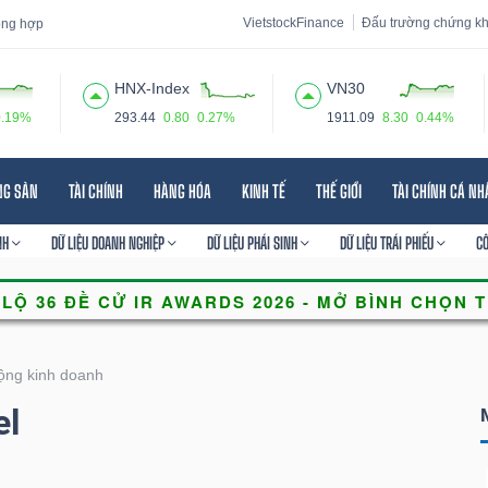
VietstockFinance
Đấu trường chứng k
tổng hợp
HNX-Index
VN30
0.19%
293.44
0.80
0.27%
1911.09
8.30
0.44%
 đạo
Tin tức
Báo cáo phân tích
Thuật ngữ
Dịch vụ
NG SẢN
TÀI CHÍNH
HÀNG HÓA
KINH TẾ
THẾ GIỚI
TÀI CHÍNH CÁ N
NH
DỮ LIỆU DOANH NGHIỆP
DỮ LIỆU PHÁI SINH
DỮ LIỆU TRÁI PHIẾU
C
ộng kinh doanh
el