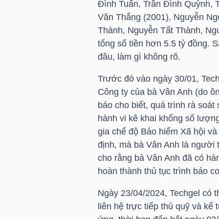
Đình Tuấn, Trần Đình Quỳnh, T
HÀNG
Văn Thắng (2001), Nguyễn Ngọ
HÓA
Thành, Nguyễn Tất Thành, Ngu
tổng số tiền hơn 5.5 tỷ đồng. S
đâu, làm gì không rõ.
KINH
Trước đó vào ngày 30/01, Tech
TẾ
Công ty của bà Vân Anh (do ô
báo cho biết, quá trình rà soá
hành vi kê khai khống số lượn
THẾ
gia chế độ Bảo hiểm Xã hội và
GIỚI
định, mà bà Vân Anh là người t
cho rằng bà Vân Anh đã có hàn
hoàn thành thủ tục trình báo 
ĐÔNG
Ngày 23/04/2024, Techgel có 
DƯƠNG
liên hệ trực tiếp thủ quỹ và k