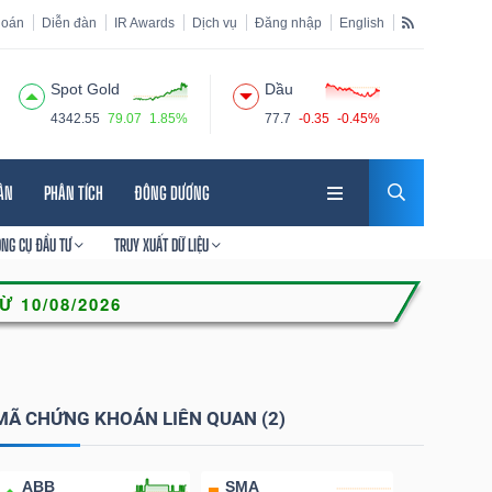
hoán
Diễn đàn
IR Awards
Dịch vụ
Đăng nhập
English
Spot Gold
Dầu
4342.55
79.07
1.85%
77.7
-0.35
-0.45%
HÂN
PHÂN TÍCH
ĐÔNG DƯƠNG
ÔNG CỤ ĐẦU TƯ
TRUY XUẤT DỮ LIỆU
MÃ CHỨNG KHOÁN LIÊN QUAN (2)
ABB
SMA