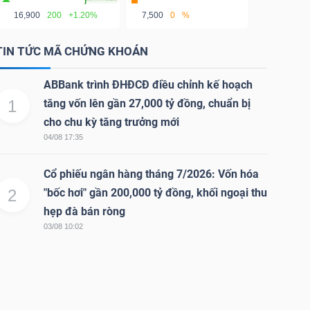
16,900
200
+1.20%
7,500
0
%
TIN TỨC MÃ CHỨNG KHOÁN
ABBank trình ĐHĐCĐ điều chỉnh kế hoạch
1
tăng vốn lên gần 27,000 tỷ đồng, chuẩn bị
cho chu kỳ tăng trưởng mới
04/08 17:35
Cổ phiếu ngân hàng tháng 7/2026: Vốn hóa
2
"bốc hơi" gần 200,000 tỷ đồng, khối ngoại thu
hẹp đà bán ròng
03/08 10:02