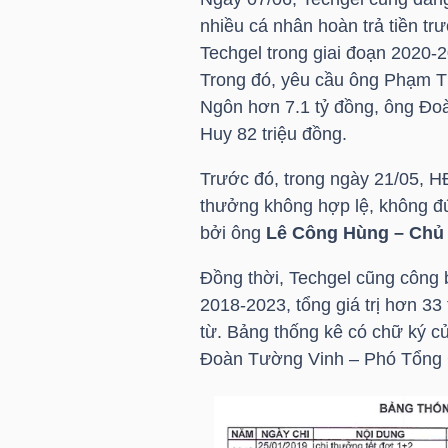
nhiều cá nhân hoàn trả tiền tr
Techgel trong giai đoạn 2020-
Trong đó, yêu cầu ông Phạm T
TRÁI
Ngôn hơn 7.1 tỷ đồng, ông Đo
PHIẾU
Huy 82 triệu đồng.
Trước đó, trong ngày 21/05, H
CÔNG
thưởng không hợp lệ, không đú
CỤ
bởi ông
Lê Công Hùng – Chủ
ĐẦU
Đồng thời, Techgel cũng công 
TƯ
2018-2023, tổng giá trị hơn 3
từ. Bảng thống kê có chữ ký 
Đoàn Tường Vinh – Phó Tổng 
TRUY
XUẤT
DỮ