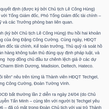
quyết định (được ký bởi Chủ tịch Lê Công Hùng)
 với Tổng Giám đốc, Phó Tổng Giám đốc tài chính –
ỹ và các Trưởng phòng ban liên quan.
h (ký bởi Chủ tịch Lê Công Hùng) thu hồi hai khoản
đồng của ông Đặng Công Cường. Cùng ngày, HĐQT
m đốc tài chính, Kế toán trưởng, Thủ quỹ rà soát hồ
ân hàng không tuân thủ đúng quy định pháp luật, và
hững hợp đồng chủ đầu tư chênh lệch giá ở các dự
 Charm Bình Dương, Madision, Deltech, Hateco.
hồi tiền” nêu trên từng là Thành viên HĐQT Techgel,
ặng Công Cường, Đoàn Tường Vinh.
CĐ bất thường lần 2 diễn ra ngày 24/04 (do Chủ
uyễn Tấn Minh – cùng tên với người bị Techgel yêu
06 – đã có mặt trong Đoàn Chủ tịch với vai trò Thành