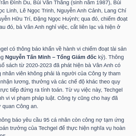
rần Đình Du, Bùi Văn Thắng (sinh năm 1987), Bùi
c Linh, Lê Ngọc Trinh, Nguyễn Anh Cảnh, Lang Chí
yễn Hữu Trí, Đặng Ngọc Huỳnh; qua đó, chiếm đoạt
au đó, bà Vân Anh nghỉ việc, cắt liên lạc và hiện ở
gel có thông báo khẩn về hành vi chiếm đoạt tài sản
ng
Nguyễn Tấn Minh – Tổng Giám đốc
ký). Thông
t sổ sách từ 2020-2023 đã phát hiện bà Vân Anh có
g nhân viên không phải là người của Công ty tham
 nhận lương, thưởng và các chế độ khác theo quy
rực tiếp đứng ra tính toán. Từ vụ việc này, Techgel
h vi vi phạm pháp luật. Công ty cũng cho hay đã
cơ quan Công an.
thông báo yêu cầu 95 cá nhân còn công nợ tạm ứng
ế toán trưởng của Techgel để thực hiện nghĩa vụ hoàn