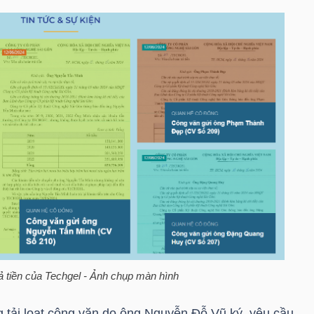
ả tiền của Techgel - Ảnh chụp màn hình
 tải loạt công văn do ông Nguyễn Đỗ Vũ ký, yêu cầu