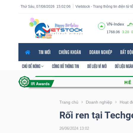
Thứ Sáu, 07/08/2026
15:02:07
Vietstock - Trang thông tin điện tử 
VN-Index
1768.06
3.28
Tất cả
Tính năng
Ngành
Mã chứng khoán
Lãnh
TIN MỚI
CHỨNG KHOÁN
DOANH NGHIỆP
BẤT ĐỘ
Tính
năng
CHỦ ĐỀ NÓNG
CÔNG BỐ THÔNG TIN
DỮ LIỆU VĨ MÔ
DỮ LIỆU NGÀ
(-)
VIETSTOCK
Trang chủ
Doanh nghiệp
Hoạt đ
Rối ren tại Techg
CHỨNG
KHOÁN
26/06/2024 13:02