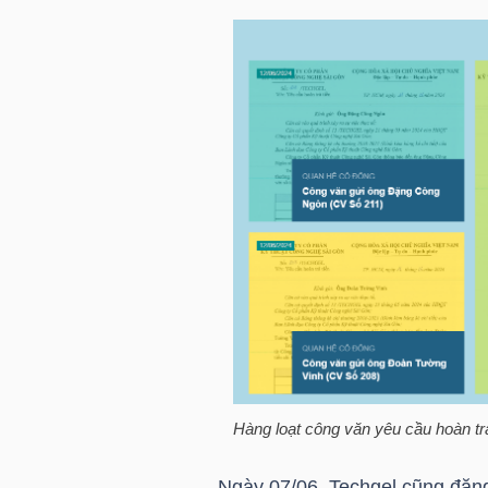
NGÀNH
DOANH
NGHIỆP
CỔ
PHIẾU
Hàng loạt công văn yêu cầu hoàn tr
PHÁI
SINH
Ngày 07/06, Techgel cũng đăng