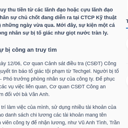
uy thu tiền từ các lãnh đạo hoặc cựu lãnh đạo
hân sự chủ chốt đang diễn ra tại CTCP Kỹ thuật
 những ngày vừa qua. Mới đây, sự kiện một cá
g nhân sự bị tố giác như giọt nước tràn ly.
 bị công an truy tìm
y 12/06, Cơ quan Cảnh sát điều tra (CSĐT) Công
yết tin báo tố giác tội phạm từ Techgel. Người bị tố
- Phó trưởng phòng nhân sự của công ty. Để phục
h các vụ việc liên quan, Cơ quan CSĐT Công an
m đối với bà Vân Anh.
 trí làm việc của mình, sử dụng nhiều tài khoản của
o danh sách chi lương các tài khoản mang tên
 viên công ty để nhận lương, như Vũ Anh Tình, Trần