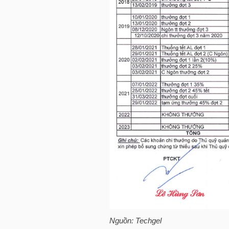
LIỆU
Ngành
(-)
VS-
SECTOR
NĂNG
LƯỢNG
Nguồn: Techgel