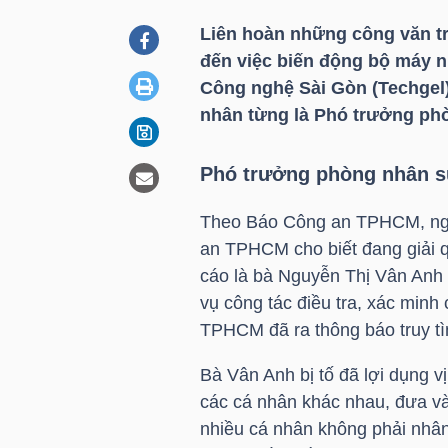
Liên hoàn những công văn tr
đến việc biến động bộ máy n
DOANH
Công nghệ Sài Gòn (Techgel)
NGHIỆP
nhân từng là Phó trưởng phòn
Phó trưởng phòng nhân sự
BẤT
ĐỘNG
Theo Báo Công an TPHCM, ngà
SẢN
an TPHCM cho biết đang giải qu
cáo là bà Nguyễn Thị Vân Anh 
vụ công tác điều tra, xác min
TPHCM đã ra thông báo truy tì
TÀI
CHÍNH
Bà Vân Anh bị tố đã lợi dụng vị
các cá nhân khác nhau, đưa và
nhiều cá nhân không phải nhân