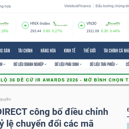
VietstockFinance
Đấu trường chứng k
tổng hợp
HNX-Index
VN30
0.19%
293.44
0.80
0.27%
1911.09
8.30
0.44%
 đạo
Tin tức
Báo cáo phân tích
Thuật ngữ
Dịch vụ
NG SẢN
TÀI CHÍNH
HÀNG HÓA
KINH TẾ
THẾ GIỚI
TÀI CHÍNH CÁ N
NH
DỮ LIỆU DOANH NGHIỆP
DỮ LIỆU PHÁI SINH
DỮ LIỆU TRÁI PHIẾU
C
quyền
RECT công bố điều chỉnh
tỷ lệ chuyển đổi các mã