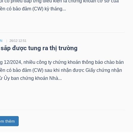
ổi cổ phiếu đáp ứng điều kiện là chứng khoán cơ sở của
ền có bảo đảm (CW) kỳ tháng...
ỀN
26/12 12:51
sắp được tung ra thị trường
ng 12/2024, nhiều công ty chứng khoán thông báo chào bán
ền có bảo đảm (CW) sau khi nhận được Giấy chứng nhận
từ Ủy ban chứng khoán Nhà...
em thêm