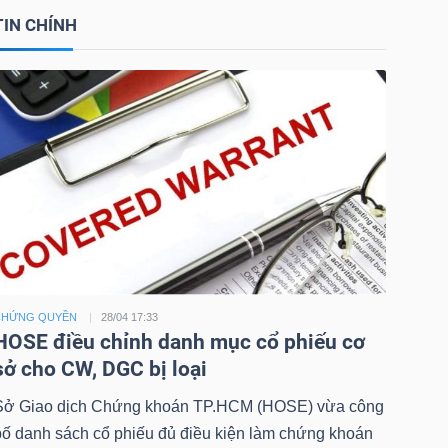
TIN CHÍNH
CHỨNG QUYỀN
28/04 17:33
HOSE điều chỉnh danh mục cổ phiếu cơ
sở cho CW, DGC bị loại
Sở Giao dịch Chứng khoán TP.HCM (HOSE) vừa công
bố danh sách cổ phiếu đủ điều kiện làm chứng khoán