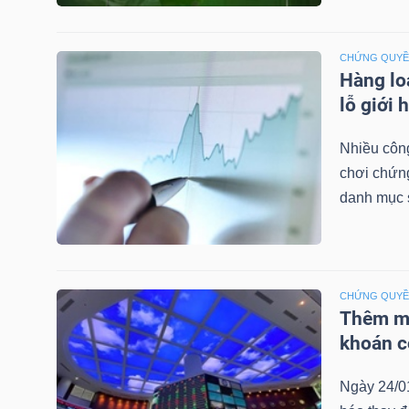
LIỆU
CHỨNG QUY
Ngành
Hàng lo
(-)
lỗ giới 
VS-
Nhiều công
SECTOR
chơi chứn
danh mục 
NĂNG
CHỨNG QUY
LƯỢNG
Thêm mộ
khoán c
Ngày 24/0