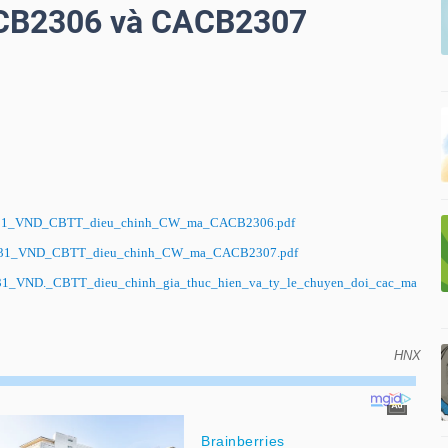
CB2306 và CACB2307
5.31_VND_CBTT_dieu_chinh_CW_ma_CACB2306.pdf
5.31_VND_CBTT_dieu_chinh_CW_ma_CACB2307.pdf
31_VND._CBTT_dieu_chinh_gia_thuc_hien_va_ty_le_chuyen_doi_cac_ma
HNX
điều chỉnh giá thực hiện và tỷ lệ chuyển đổi các
và CACB2307