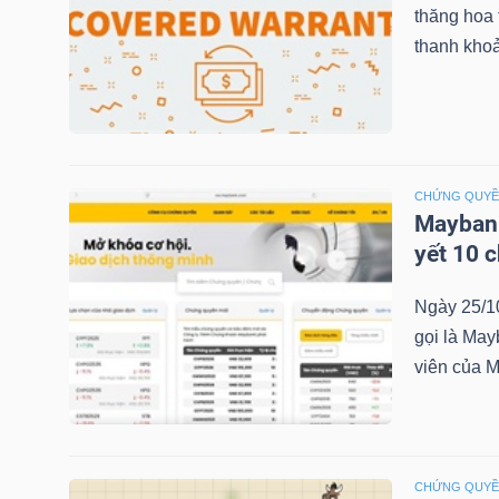
thăng hoa
thanh khoả
NGÀNH
DOANH
CHỨNG QUY
NGHIỆP
Maybank
yết 10 
Ngày 25/1
CỔ
gọi là May
PHIẾU
viên của M
PHÁI
SINH
CHỨNG QUY