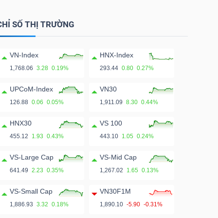
CHỈ SỐ THỊ TRƯỜNG
VN-Index
HNX-Index
1,768.06
3.28
0.19%
293.44
0.80
0.27%
UPCoM-Index
VN30
126.88
0.06
0.05%
1,911.09
8.30
0.44%
HNX30
VS 100
455.12
1.93
0.43%
443.10
1.05
0.24%
VS-Large Cap
VS-Mid Cap
641.49
2.23
0.35%
1,267.02
1.65
0.13%
VS-Small Cap
VN30F1M
1,886.93
3.32
0.18%
1,890.10
-5.90
-0.31%