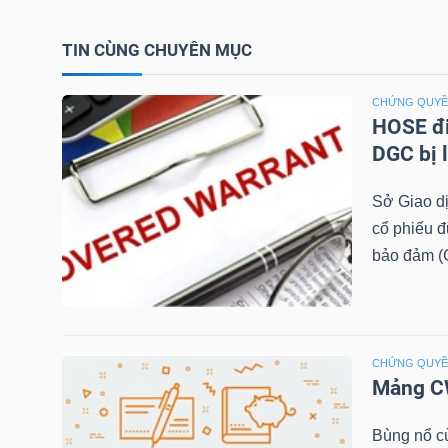
TÀI
TIN CÙNG CHUYÊN MỤC
CHÍNH
CÁ
CHỨNG QUY
HOSE đi
NHÂN
DGC bị 
Sở Giao d
PHÂN
cổ phiếu 
TÍCH
bảo đảm (C
VIETSTOCKFINANCE
CHỨNG QUY
Mảng CW
VĨ
MÔ
Bùng nổ c