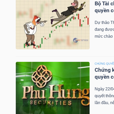
Bộ Tài 
quyền 
TRÁI
Dự thảo T
PHIẾU
đang được 
mức chào b
CÔNG
CỤ
CHỨNG QUY
ĐẦU
Chứng k
TƯ
quyền 
Ngày 22/0
quyết thô
TRUY
lần đầu, n
XUẤT
DỮ