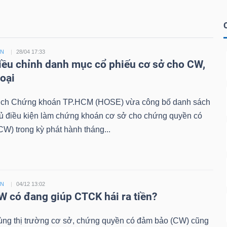
ỀN
28/04 17:33
ều chỉnh danh mục cổ phiếu cơ sở cho CW,
loại
ịch Chứng khoán TP.HCM (HOSE) vừa công bố danh sách
đủ điều kiện làm chứng khoán cơ sở cho chứng quyền có
W) trong kỳ phát hành tháng...
ỀN
04/12 13:02
 có đang giúp CTCK hái ra tiền?
ùng thị trường cơ sở, chứng quyền có đảm bảo (CW) cũng