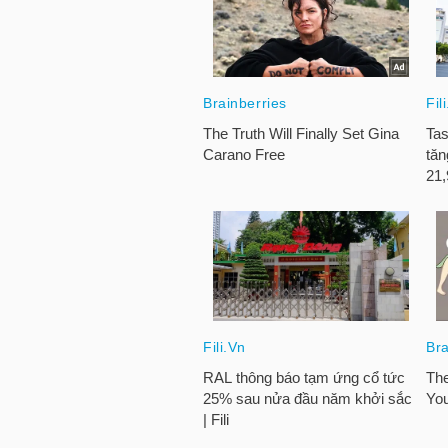
HÀNG
HÓA
KINH
TẾ
THẾ
GIỚI
ĐÔNG
DƯƠNG