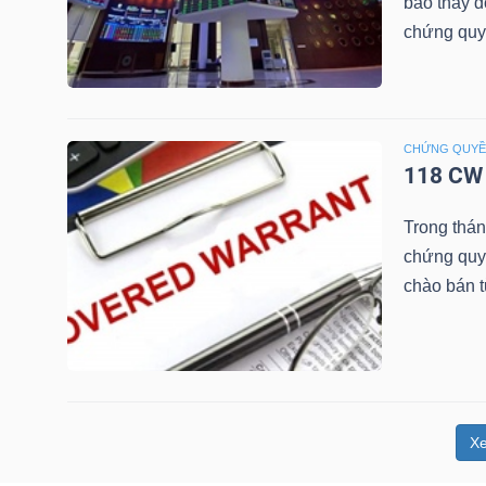
báo thay đ
NGUYÊN
chứng quy
VẬT
LIỆU
CHỨNG QUY
118 CW 
CÔNG
Trong thá
NGHIỆP
chứng quy
chào bán 
TIÊU
DÙNG
KHÔNG
X
THIẾT