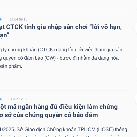
ỀN
14/04 09:15
ạt CTCK tính gia nhập sân chơi “lời vô hạn,
hạn”
 ty chứng khoán (CTCK) đang tính tới việc tham gia sân
g quyền có đảm bảo (CW) - bước đi nhằm đa dạng hóa
sản phẩm.
ỀN
03/02 12:52
t mã ngân hàng đủ điều kiện làm chứng
ơ sở của chứng quyền có bảo đảm
1/2025, Sở Giao dịch Chứng khoán TPHCM (HOSE) thông