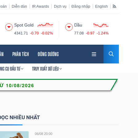
hoán
Diễn đàn
IR Awards
Dịch vụ
Đăng nhập
English
Spot Gold
Dầu
4341.71
-0.70
-0.02%
77.08
-0.97
-1.24%
HÂN
PHÂN TÍCH
ĐÔNG DƯƠNG
ÔNG CỤ ĐẦU TƯ
TRUY XUẤT DỮ LIỆU
ĐỌC NHIỀU NHẤT
06/08 20:00