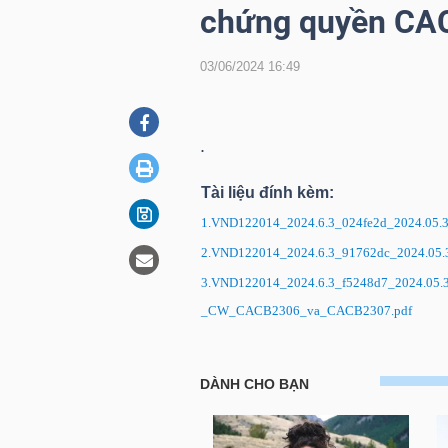
chứng quyền CA
03/06/2024 16:49
DOANH
NGHIỆP
.
BẤT
Tài liệu đính kèm:
ĐỘNG
1.VND122014_2024.6.3_024fe2d_2024.0
SẢN
2.VND122014_2024.6.3_91762dc_2024.0
3.VND122014_2024.6.3_f5248d7_2024.05.
_CW_CACB2306_va_CACB2307.pdf
TÀI
CHÍNH
VND122014: VNDIRECT công bố 
mã chứng quyền CACB2306 