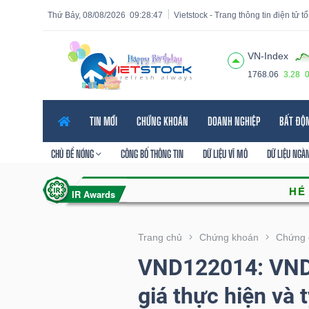
Thứ Bảy, 08/08/2026
09:28:48
Vietstock - Trang thông tin điện tử 
VN-Index
1768.06
3.28
Tất cả
Tính năng
Ngành
Mã chứng khoán
Lãnh
TIN MỚI
CHỨNG KHOÁN
DOANH NGHIỆP
BẤT ĐỘ
Tính
năng
CHỦ ĐỀ NÓNG
CÔNG BỐ THÔNG TIN
DỮ LIỆU VĨ MÔ
DỮ LIỆU NGÀ
(-)
VIETSTOCK
Trang chủ
Chứng khoán
Chứng 
VND122014: VNDI
CHỨNG
giá thực hiện và 
KHOÁN