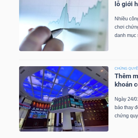
lỗ giới 
LIỆU
Nhiều công
Ngành
chơi chứn
(-)
danh mục 
VS-
SECTOR
CHỨNG QUY
Thêm mộ
khoán c
NĂNG
Ngày 24/0
LƯỢNG
báo thay đ
chứng quy