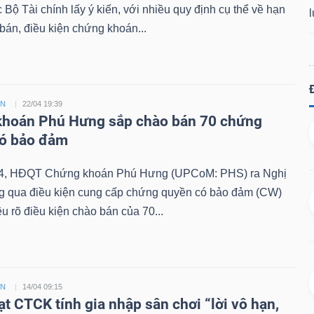
Bộ Tài chính lấy ý kiến, với nhiều quy định cụ thể về hạn
án, điều kiện chứng khoán...
ỀN
22/04 19:39
hoán Phú Hưng sắp chào bán 70 chứng
có bảo đảm
4, HĐQT Chứng khoán Phú Hưng (UPCoM: PHS) ra Nghị
ng qua điều kiện cung cấp chứng quyền có bảo đảm (CW)
êu rõ điều kiện chào bán của 70...
ỀN
14/04 09:15
ạt CTCK tính gia nhập sân chơi “lời vô hạn,