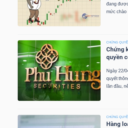
đang được 
mức chào b
TRÁI
PHIẾU
CHỨNG QUY
Chứng k
quyền 
CÔNG
CỤ
Ngày 22/0
ĐẦU
quyết thô
TƯ
lần đầu, n
TRUY
XUẤT
CHỨNG QUY
Hàng lo
DỮ