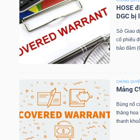
CHỨNG QUY
HOSE đi
TÀI
DGC bị 
CHÍNH
Sở Giao d
CÁ
cổ phiếu 
NHÂN
bảo đảm (C
PHÂN
TÍCH
CHỨNG QUY
Mảng CW
VIETSTOCKFINANCE
Bùng nổ c
thăng hoa
thanh khoả
VĨ
MÔ