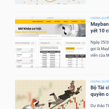
NGÀNH
CHỨNG QUY
Maybank
yết 10 
DOANH
Ngày 25/1
NGHIỆP
gọi là May
viên của M
CỔ
PHIẾU
CHỨNG QUY
Bộ Tài 
quyền 
PHÁI
Dự thảo T
SINH