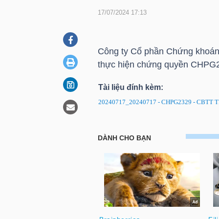
17/07/2024 17:13
DOANH
NGHIỆP
Công ty Cổ phần Chứng khoán
thực hiện chứng quyền CHPG2
Tài liệu đính kèm:
BẤT
20240717_20240717 - CHPG2329 - CBTT TB
ĐỘNG
SẢN
CHPG2329: Thông báo ngày Đ
TÀI
CHÍNH