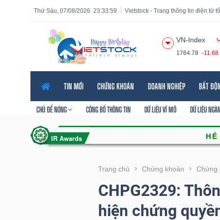
Thứ Sáu, 07/08/2026
23:34:00
Vietstock - Trang thông tin điện tử 
VN-Index
1764.78
-11.68
Tất cả
Tính năng
Ngành
Mã chứng khoán
Lãnh
TIN MỚI
CHỨNG KHOÁN
DOANH NGHIỆP
BẤT ĐỘ
Tính
năng
CHỦ ĐỀ NÓNG
CÔNG BỐ THÔNG TIN
DỮ LIỆU VĨ MÔ
DỮ LIỆU NGÀ
(-)
VIETSTOCK
Trang chủ
Chứng khoán
Chứng 
CHPG2329: Thôn
CHỨNG
hiện chứng quyề
KHOÁN