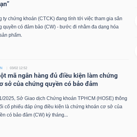
hạn”
 ty chứng khoán (CTCK) đang tính tới việc tham gia sân
g quyền có đảm bảo (CW) - bước đi nhằm đa dạng hóa
sản phẩm.
ỀN
03/02 12:52
t mã ngân hàng đủ điều kiện làm chứng
ơ sở của chứng quyền có bảo đảm
1/2025, Sở Giao dịch Chứng khoán TPHCM (HOSE) thông
ổi cổ phiếu đáp ứng điều kiện là chứng khoán cơ sở của
ền có bảo đảm (CW) kỳ tháng...