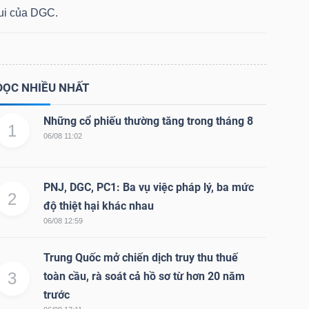
lui của DGC.
ĐỌC NHIỀU NHẤT
Những cổ phiếu thường tăng trong tháng 8
1
06/08 11:02
PNJ, DGC, PC1: Ba vụ việc pháp lý, ba mức
2
độ thiệt hại khác nhau
06/08 12:59
Trung Quốc mở chiến dịch truy thu thuế
3
toàn cầu, rà soát cả hồ sơ từ hơn 20 năm
trước