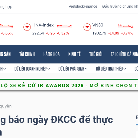
VietstockFinance
Đấu trường chứng k
tổng hợp
HNX-Index
VN30
-0.66%
292.64
-0.95
-0.32%
1902.79
-14.09
-0.74%
 đạo
Tin tức
Báo cáo phân tích
Thuật ngữ
Dịch vụ
NG SẢN
TÀI CHÍNH
HÀNG HÓA
KINH TẾ
THẾ GIỚI
TÀI CHÍNH CÁ N
NH
DỮ LIỆU DOANH NGHIỆP
DỮ LIỆU PHÁI SINH
DỮ LIỆU TRÁI PHIẾU
C
quyền
g báo ngày ĐKCC để thực
n