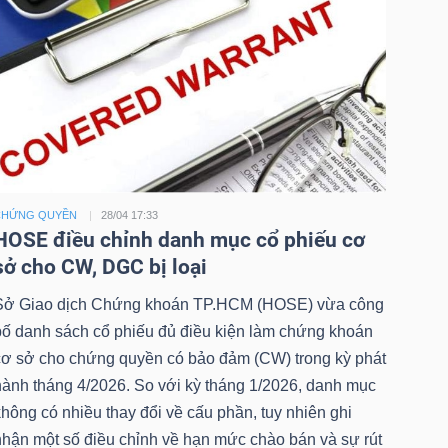
CHỨNG QUYỀN
28/04 17:33
HOSE điều chỉnh danh mục cổ phiếu cơ
sở cho CW, DGC bị loại
Sở Giao dịch Chứng khoán TP.HCM (HOSE) vừa công
bố danh sách cổ phiếu đủ điều kiện làm chứng khoán
cơ sở cho chứng quyền có bảo đảm (CW) trong kỳ phát
hành tháng 4/2026. So với kỳ tháng 1/2026, danh mục
hông có nhiều thay đổi về cấu phần, tuy nhiên ghi
nhận một số điều chỉnh về hạn mức chào bán và sự rút