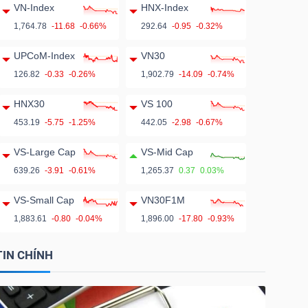
VN-Index
HNX-Index
1,764.78
-11.68
-0.66%
292.64
-0.95
-0.32%
UPCoM-Index
VN30
126.82
-0.33
-0.26%
1,902.79
-14.09
-0.74%
HNX30
VS 100
453.19
-5.75
-1.25%
442.05
-2.98
-0.67%
VS-Large Cap
VS-Mid Cap
639.26
-3.91
-0.61%
1,265.37
0.37
0.03%
VS-Small Cap
VN30F1M
1,883.61
-0.80
-0.04%
1,896.00
-17.80
-0.93%
TIN CHÍNH