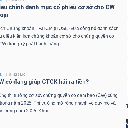
ỀN
28/04 17:33
ều chỉnh danh mục cổ phiếu cơ sở cho CW,
loại
ịch Chứng khoán TP.HCM (HOSE) vừa công bố danh sách
đủ điều kiện làm chứng khoán cơ sở cho chứng quyền có
W) trong kỳ phát hành tháng...
ỀN
04/12 13:02
 có đang giúp CTCK hái ra tiền?
ùng thị trường cơ sở, chứng quyền có đảm bảo (CW) cũng
 trong năm 2025. Thị trường mở rộng nhanh về quy mô và
n trong năm 2025. Khối...