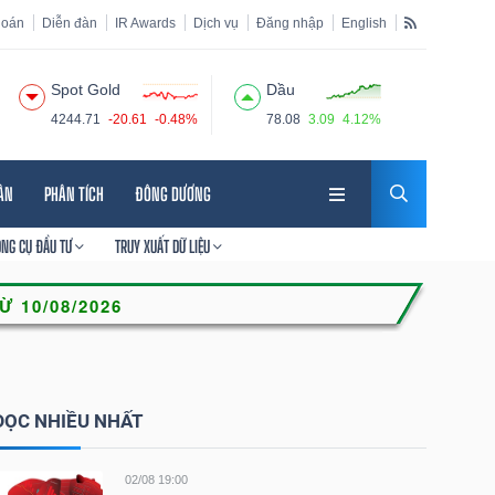
hoán
Diễn đàn
IR Awards
Dịch vụ
Đăng nhập
English
Spot Gold
Dầu
4244.71
-20.61
-0.48%
78.08
3.09
4.12%
HÂN
PHÂN TÍCH
ĐÔNG DƯƠNG
ÔNG CỤ ĐẦU TƯ
TRUY XUẤT DỮ LIỆU
ĐỌC NHIỀU NHẤT
02/08 19:00