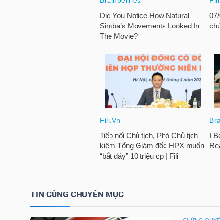
HÀNG
HÓA
KINH
TẾ
THẾ
GIỚI
ĐÔNG
TIN CÙNG CHUYÊN MỤC
DƯƠNG