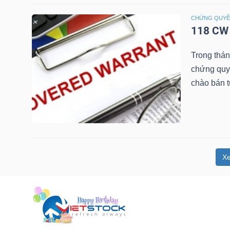
NGUYÊN
CHỨNG QUY
VẬT
118 CW 
LIỆU
Trong thá
chứng quy
chào bán 
CÔNG
NGHIỆP
X
TIÊU
DÙNG
KHÔNG
THIẾT