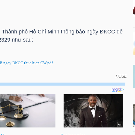
 Thành phố Hồ Chí Minh thông báo ngày ĐKCC để
329 như sau:
 ngay DKCC thuc hien CW.pdf
HOSE
KCC để thực hiện chứng quyền