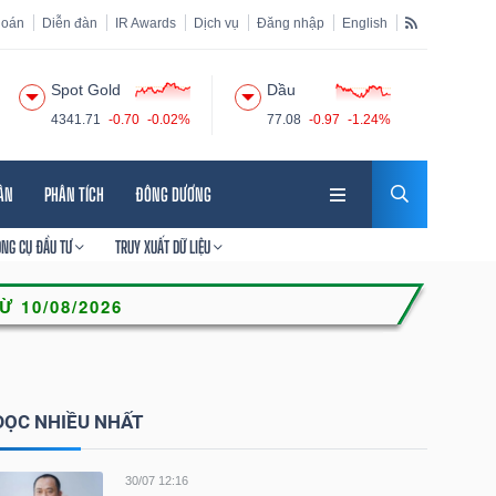
hoán
Diễn đàn
IR Awards
Dịch vụ
Đăng nhập
English
Spot Gold
Dầu
4341.71
-0.70
-0.02%
77.08
-0.97
-1.24%
HÂN
PHÂN TÍCH
ĐÔNG DƯƠNG
ÔNG CỤ ĐẦU TƯ
TRUY XUẤT DỮ LIỆU
ĐỌC NHIỀU NHẤT
30/07 12:16