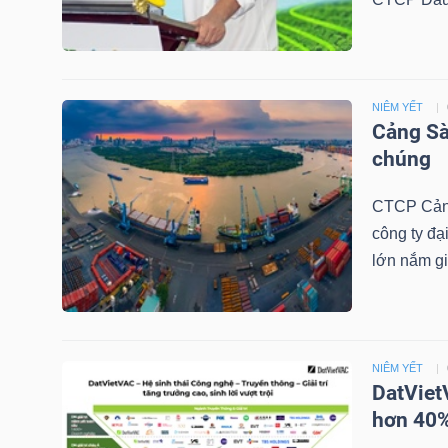
NGÀNH
NIÊM YẾT
Cảng Sà
chúng
DOANH
NGHIỆP
CTCP Cảng
công ty đạ
lớn nắm gi
CỔ
PHIẾU
NIÊM YẾT
DatViet
PHÁI
hơn 40%
SINH