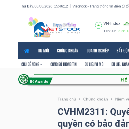
Thứ Bảy, 08/08/2026
15:46:14
Vietstock - Trang thông tin điện tử 
VN-Index
1768.06
3.28
Tất cả
Tính năng
Ngành
Mã chứng khoán
Lãnh
TIN MỚI
CHỨNG KHOÁN
DOANH NGHIỆP
BẤT ĐỘ
Tính
năng
CHỦ ĐỀ NÓNG
CÔNG BỐ THÔNG TIN
DỮ LIỆU VĨ MÔ
DỮ LIỆU NGÀ
(-)
VIETSTOCK
Trang chủ
Chứng khoán
Niêm y
CVHM2311: Quyết
CHỨNG
quyền có bảo đả
KHOÁN