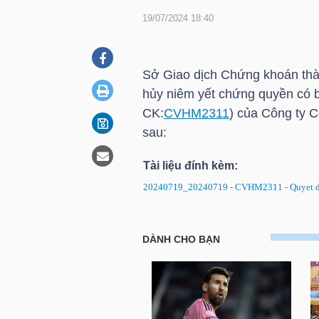
19/07/2024 18:40
DOANH
NGHIỆP
Sở Giao dịch Chứng khoán thà
hủy niêm yết chứng quyền c
CK:
CVHM2311
) của Công ty 
sau:
BẤT
ĐỘNG
Tài liệu đính kèm:
SẢN
20240719_20240719 - CVHM2311 - Quyet di
CVHM2311: Quyết định hủy ni
TÀI
CHÍNH