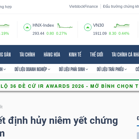
VietstockFinance
Đấu trường chứng k
tổng hợp
HNX-Index
VN30
0.19%
293.44
0.80
0.27%
1911.09
8.30
0.44%
 đạo
Tin tức
Báo cáo phân tích
Thuật ngữ
Dịch vụ
NG SẢN
TÀI CHÍNH
HÀNG HÓA
KINH TẾ
THẾ GIỚI
TÀI CHÍNH CÁ N
NH
DỮ LIỆU DOANH NGHIỆP
DỮ LIỆU PHÁI SINH
DỮ LIỆU TRÁI PHIẾU
C
ết
 định hủy niêm yết chứng
m