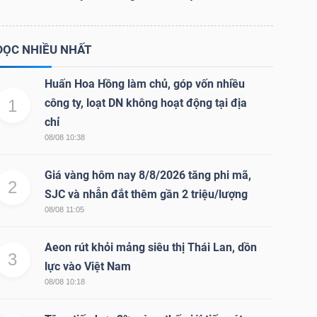
ĐỌC NHIỀU NHẤT
Huấn Hoa Hồng làm chủ, góp vốn nhiều
1
công ty, loạt DN không hoạt động tại địa
chỉ
08/08 10:38
Giá vàng hôm nay 8/8/2026 tăng phi mã,
2
SJC và nhẫn đắt thêm gần 2 triệu/lượng
08/08 11:05
Aeon rút khỏi mảng siêu thị Thái Lan, dồn
3
lực vào Việt Nam
08/08 10:18