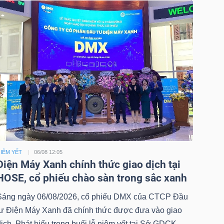
IÊM YẾT
06/08 12:05
Điện Máy Xanh chính thức giao dịch tại
HOSE, cổ phiếu chào sàn trong sắc xanh
Sáng ngày 06/08/2026, cổ phiếu DMX của CTCP Đầu
tư Điện Máy Xanh đã chính thức được đưa vào giao
ịch. Phát biểu trong buổi lễ niêm yết tại Sở GDCK