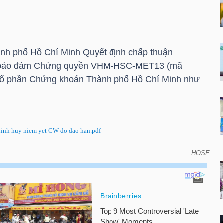
nh phố Hồ Chí Minh Quyết định chấp thuận
ó bảo đảm Chứng quyền VHM-HSC-MET13 (mã
Cổ phần Chứng khoán Thành phố Hồ Chí Minh như
nh huy niem yet CW do dao han.pdf
HOSE
êm yết chứng quyền có bảo đảm