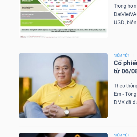
Trong hơn 
DatVietVAC
USD, biên 
TRÁI
PHIẾU
NIÊM YẾT
CÔNG
Cổ phiế
CỤ
từ 06/0
ĐẦU
Theo thông
TƯ
Em - Tổng
DMX đã đượ
TRUY
XUẤT
DỮ
NIÊM YẾT