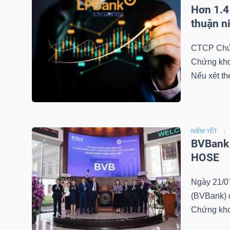
LIỆU
Hơn 1.4
thuận n
Ngành
CTCP Chứn
(-)
Chứng kho
VS-
Nếu xét th
SECTOR
NIÊM YẾT
BVBank 
HOSE
NĂNG
LƯỢNG
Ngày 21/0
(BVBank) đ
Chứng kh