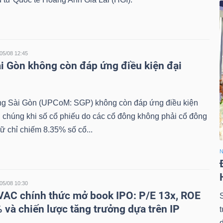
05/08 12:45
i Gòn không còn đáp ứng điều kiện đại
 Sài Gòn (UPCoM: SGP) không còn đáp ứng điều kiện
i chúng khi số cổ phiếu do các cổ đông không phải cổ đông
ữ chỉ chiếm 8.35% số cổ...
N
05/08 10:30
VAC chính thức mở book IPO: P/E 13x, ROE
 và chiến lược tăng trưởng dựa trên IP
d