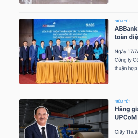
NGUYÊN
VẬT
NIÊM YẾT
LIỆU
ABBank 
toàn diệ
Ngày 17/7
CÔNG
Công ty C
thuận hợp 
NGHIỆP
NIÊM YẾT
TIÊU
Hãng gi
DÙNG
UPCoM
KHÔNG
THIẾT
Giấy Thuận