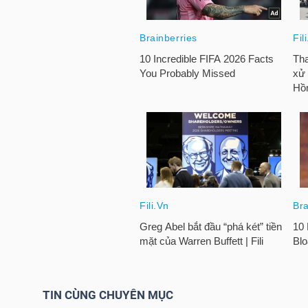
HÀNG
HÓA
KINH
TẾ
THẾ
GIỚI
ĐÔNG
DƯƠNG
TIN CÙNG CHUYÊN MỤC