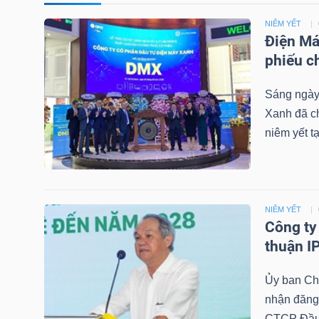
NIÊM YẾT
TÀI
Điện Má
CHÍNH
phiếu c
CÁ
NHÂN
Sáng ngày
Xanh đã ch
niêm yết 
PHÂN
TÍCH
VIETSTOCKFINANCE
NIÊM YẾT
Công ty
thuận I
Ủy ban C
VĨ
nhận đăng 
MÔ
CTCP Đầu 