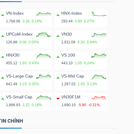
VN-Index
HNX-Index
1,768.06
3.28
0.19%
293.44
0.80
0.27%
UPCoM-Index
VN30
126.88
0.06
0.05%
1,911.09
8.30
0.44%
HNX30
VS 100
455.12
1.93
0.43%
443.10
1.05
0.24%
VS-Large Cap
VS-Mid Cap
641.49
2.23
0.35%
1,267.02
1.65
0.13%
VS-Small Cap
VN30F1M
1,886.93
3.32
0.18%
1,890.10
-5.90
-0.31%
TIN CHÍNH