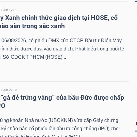
06/08 12:05
y Xanh chính thức giao dịch tại HOSE, cổ
hào sàn trong sắc xanh
 06/08/2026, cổ phiếu DMX của CTCP Đầu tư Điện Máy
ính thức được đưa vào giao dịch. Phát biểu trong buổi lễ
tại Sở GDCK TPHCM (HOSE)...
05/08 22:28
 “gà đẻ trứng vàng” của bầu Đức được chấp
PO
hứng khoán Nhà nước (UBCKNN) vừa cấp Giấy chứng
ký chào bán cổ phiếu lần đầu ra công chúng (IPO) cho
tư Quốc tế Hoàng Anh Gia Lai (HGI).