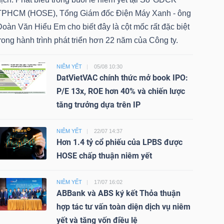
TPHCM (HOSE), Tổng Giám đốc Điện Máy Xanh - ông
oàn Văn Hiểu Em cho biết đây là cột mốc rất đặc biệt
rong hành trình phát triển hơn 22 năm của Công ty.
NIÊM YẾT
05/08 10:30
DatVietVAC chính thức mở book IPO:
P/E 13x, ROE hơn 40% và chiến lược
tăng trưởng dựa trên IP
NIÊM YẾT
22/07 14:37
Hơn 1.4 tỷ cổ phiếu của LPBS được
HOSE chấp thuận niêm yết
NIÊM YẾT
17/07 16:02
ABBank và ABS ký kết Thỏa thuận
hợp tác tư vấn toàn diện dịch vụ niêm
yết và tăng vốn điều lệ