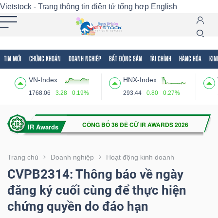
Vietstock - Trang thông tin điện tử tổng hợp
English
TIN MỚI
CHỨNG KHOÁN
DOANH NGHIỆP
BẤT ĐỘNG SẢN
TÀI CHÍNH
HÀNG HÓA
KIN
Tất cả
Tính năng
Ngành
Mã chứng khoán
Lãnh
VN-Index
HNX-Index
Tính
1768.06
3.28
0.19%
293.44
0.80
0.27%
năng
(-)
VIETSTOCK
Trang chủ
Doanh nghiệp
Hoạt động kinh doanh
CVPB2314: Thông báo về ngày
đăng ký cuối cùng để thực hiện
CHỨNG
chứng quyền do đáo hạn
KHOÁN