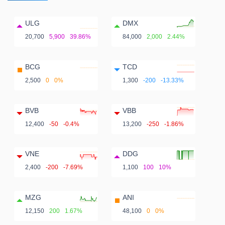
ULG
DMX
20,700
5,900
39.86%
84,000
2,000
2.44%
BCG
TCD
2,500
0
0%
1,300
-200
-13.33%
BVB
VBB
12,400
-50
-0.4%
13,200
-250
-1.86%
VNE
DDG
2,400
-200
-7.69%
1,100
100
10%
MZG
ANI
12,150
200
1.67%
48,100
0
0%