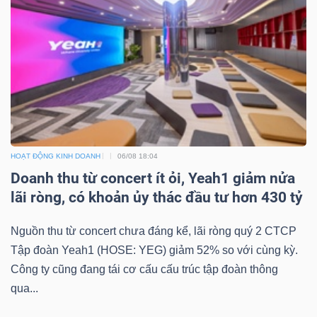
Bài
viết
của
tác
giả
(-)
HOẠT ĐỘNG KINH DOANH
06/08 18:04
Báo
Doanh thu từ concert ít ỏi, Yeah1 giảm nửa
cáo
lãi ròng, có khoản ủy thác đầu tư hơn 430 tỷ
phân
tích
Nguồn thu từ concert chưa đáng kể, lãi ròng quý 2 CTCP
(-)
Tập đoàn Yeah1 (HOSE: YEG) giảm 52% so với cùng kỳ.
Công ty cũng đang tái cơ cấu cấu trúc tập đoàn thông
qua...
Thuật