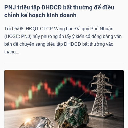
PNJ triệu tập ĐHĐCĐ bất thường để điều
chỉnh kế hoạch kinh doanh
Dữ
Tối 05/08, HĐQT CTCP Vàng bạc Đá quý Phú Nhuận
liệu
(HOSE: PNJ) hủy phương án lấy ý kiến cổ đông bằng văn
tài
bản để chuyển sang triệu tập ĐHĐCĐ bất thường vào
chính
tháng...