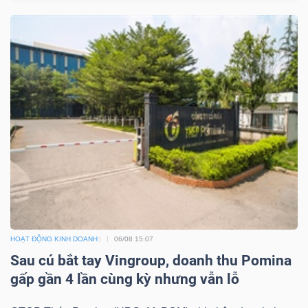
ngữ
(-)
Dịch
vụ
(-)
Đào
tạo
HOẠT ĐỘNG KINH DOANH
06/08 15:07
Sau cú bắt tay Vingroup, doanh thu Pomina
Sách
gấp gần 4 lần cùng kỳ nhưng vẫn lỗ
tài
chính