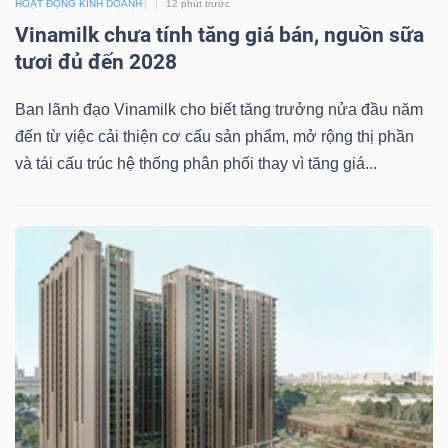
HOẠT ĐỘNG KINH DOANH
12 phút trước
Vinamilk chưa tính tăng giá bán, nguồn sữa
tươi đủ đến 2028
TRÁI
PHIẾU
Ban lãnh đạo Vinamilk cho biết tăng trưởng nửa đầu năm
đến từ việc cải thiện cơ cấu sản phẩm, mở rộng thị phần
và tái cấu trúc hệ thống phân phối thay vì tăng giá...
CÔNG
CỤ
ĐẦU
TƯ
TRUY
XUẤT
DỮ