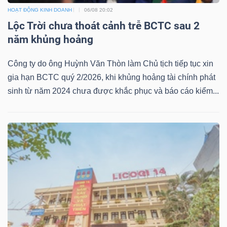
DỊCH
HOẠT ĐỘNG KINH DOANH
06/08 20:02
VỤ
Lộc Trời chưa thoát cảnh trễ BCTC sau 2
TRUYỀN
năm khủng hoảng
THÔNG
Công ty do ông Huỳnh Văn Thòn làm Chủ tịch tiếp tục xin
gia hạn BCTC quý 2/2026, khi khủng hoảng tài chính phát
sinh từ năm 2024 chưa được khắc phục và báo cáo kiểm...
TIỆN
ÍCH
BẤT
ĐỘNG
SẢN