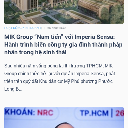
LIỆU
Ngành
(-)
HOẠT ĐỘNG KINH DOANH
56 phút trước
MIK Group “Nam tiến” với Imperia Sensa:
VS-
Hành trình biến công ty gia đình thành pháp
SECTOR
nhân trong hệ sinh thái
Sau nhiều năm vắng bóng tại thị trường TPHCM, MIK
Group chính thức trở lại với dự án Imperia Sensa, phát
triển trên quỹ đất Khu dân cư Mỹ Phú phường Phước
Long B...
NĂNG
LƯỢNG