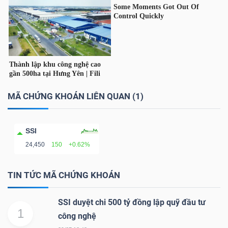
TÀI
CHÍNH
CÁ
NHÂN
MÃ CHỨNG KHOÁN LIÊN QUAN (1)
PHÂN
TÍCH
SSI
24,450
150
+0.62%
VIETSTOCKFINANCE
TIN TỨC MÃ CHỨNG KHOÁN
SSI duyệt chi 500 tỷ đồng lập quỹ đầu tư
VĨ
1
công nghệ
MÔ