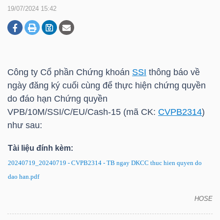
19/07/2024 15:42
DOANH
NGHIỆP
Công ty Cổ phần Chứng khoán
SSI
thông báo về
ngày đăng ký cuối cùng để thực hiện chứng quyền
BẤT
do đáo hạn Chứng quyền
ĐỘNG
VPB/10M/SSI/C/EU/Cash-15 (mã CK:
CVPB2314
)
SẢN
như sau:
Tài liệu đính kèm:
20240719_20240719 - CVPB2314 - TB ngay DKCC thuc hien quyen do
TÀI
dao han.pdf
CHÍNH
HOSE
CVPB2314: Thông báo về ngày đăng ký cuối cùng