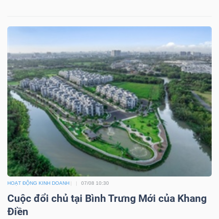
YẾU
TIÊU
DÙNG
THIẾT
YẾU
CHĂM
SÓC
HOẠT ĐỘNG KINH DOANH
07/08 10:30
SỨC
Cuộc đổi chủ tại Bình Trưng Mới của Khang
KHỎE
Điền