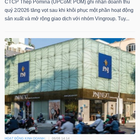
CTCP Thép Pomina (UPCoM: POM) ghi nhận doanh thu
quý 2/2026 tăng vọt sau khi khôi phục một phần hoạt động
sản xuất và mở rộng giao dịch với nhóm Vingroup. Tuy...
Công
cụ
đầu
tư
Truyền
thông
tài
chính
HOẠT ĐỘNG KINH DOANH
06/08 14:14