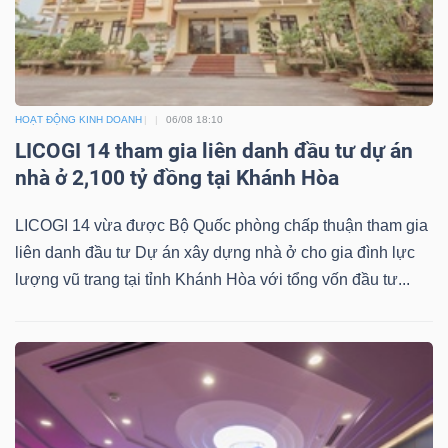
Mã
chứng
khoán
(-)
HOẠT ĐỘNG KINH DOANH
06/08 18:10
LICOGI 14 tham gia liên danh đầu tư dự án
Tất cả
Cổ phiếu
Chỉ số
Chứng chỉ quỹ
Chứng 
nhà ở 2,100 tỷ đồng tại Khánh Hòa
Lãnh
LICOGI 14 vừa được Bộ Quốc phòng chấp thuận tham gia
đạo
liên danh đầu tư Dự án xây dựng nhà ở cho gia đình lực
(-)
lượng vũ trang tại tỉnh Khánh Hòa với tổng vốn đầu tư...
Tất cả
Người nội bộ
Người liên quan
Cổ đông lớn
Tin
tức
(-)