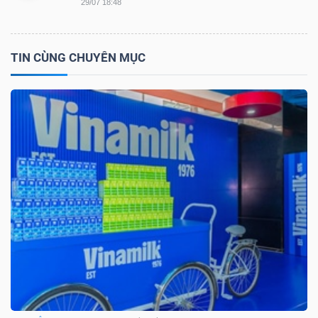
29/07 18:48
NGÀNH
TIN CÙNG CHUYÊN MỤC
DOANH
NGHIỆP
CỔ
PHIẾU
PHÁI
SINH