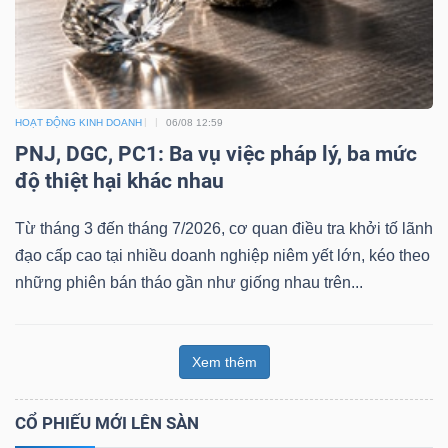
HOẠT ĐỘNG KINH DOANH
06/08 12:59
PNJ, DGC, PC1: Ba vụ việc pháp lý, ba mức
độ thiệt hại khác nhau
Từ tháng 3 đến tháng 7/2026, cơ quan điều tra khởi tố lãnh
đạo cấp cao tại nhiều doanh nghiệp niêm yết lớn, kéo theo
những phiên bán tháo gần như giống nhau trên...
Xem thêm
CỔ PHIẾU MỚI LÊN SÀN